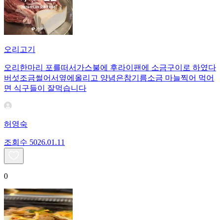
오리고기
오리한마리 포를떠서가스불에 후라이팬에 소금구이로 하였다
버섯조금썰어서옆에올리고 양념은참기름소금 마늘찍어 먹어
면 식구들이 잘먹습니다
허영숙
조회수
50
26.01.11
0