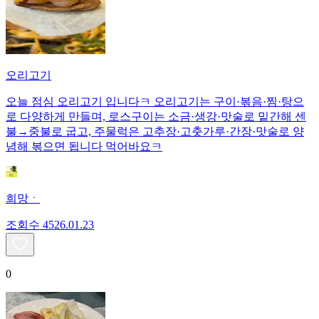
오리고기
오늘 점심 오리고기 입니다ㅋ 오리고기는 구이·볶음·찜·탕으
로 다양하게 만들며, 로스구이는 소금·생강·맛술로 밑간해 센
불→중불로 굽고, 주물럭은 고추장·고춧가루·간장·맛술로 양
념해 볶으면 됩니다 먹어바요ㅋ
희망ㆍ
조회수
45
26.01.23
0