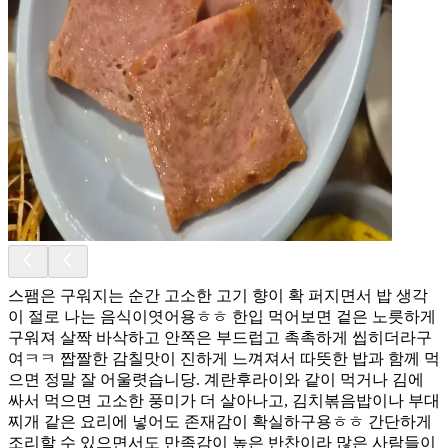
스팸은 구워지는 순간 고소한 고기 향이 확 퍼지면서 밥 생각
이 절로 나는 음식이엿어용ㅎㅎ 한입 먹어보면 겉은 노릇하게
구워져 살짝 바삭하고 안쪽은 부드럽고 촉촉하게 씹히더라구
여ㅋㅋ 짭짤한 감칠맛이 진하게 느껴져서 따뜻한 밥과 함께 먹
으면 정말 잘 어울렷습니당. 계란후라이와 같이 먹거나 김에
싸서 먹으면 고소한 풍미가 더 살아나고, 김치볶음밥이나 부대
찌개 같은 요리에 넣어도 존재감이 확실하구용ㅎㅎ 간단하게
조리할 수 있으면서도 만족감이 높은 반찬이라 많은 사람들이