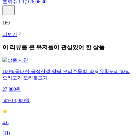
조회수
1.1만
26.06.30
169
더보기
이 리뷰를 본 유저들이 관심있어 한 상품
100% 국내산 금정산성 양념 오리주물럭 500g 유황오리 양념
오리고기 오리불고기
27,800
원
50
%
13,900
원
4.6
(
11
)