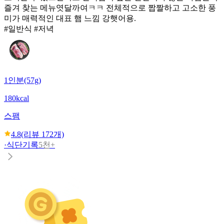
즐겨 찾는 메뉴엿달까여ㅋㅋ 전체적으로 짭짤하고 고소한 풍
미가 매력적인 대표 햄 느낌 강햇어용.
#일반식 #저녁
1인분(57g)
180kcal
스팸
4.8
(리뷰
172
개)
·
식단기록
5천+