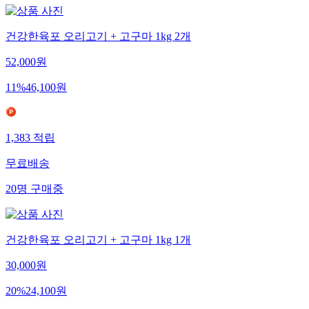
건강한육포 오리고기 + 고구마 1kg 2개
52,000
원
11
%
46,100
원
1,383
적립
무료배송
20
명
구매중
건강한육포 오리고기 + 고구마 1kg 1개
30,000
원
20
%
24,100
원