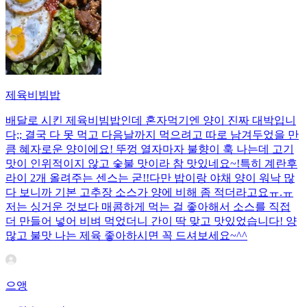
제육비빔밥
배달로 시킨 제육비빔밥인데 혼자먹기엔 양이 진짜 대박입니
다;; 결국 다 못 먹고 다음날까지 먹으려고 따로 남겨두었을 만
큼 혜자로운 양이에요! 뚜껑 열자마자 불향이 훅 나는데 고기
맛이 인위적이지 않고 숯불 맛이라 참 맛있네요~!특히 계란후
라이 2개 올려주는 센스는 굳!! ​다만 밥이랑 야채 양이 워낙 많
다 보니까 기본 고추장 소스가 양에 비해 좀 적더라고요ㅠ.ㅠ
저는 싱거운 것보다 매콤하게 먹는 걸 좋아해서 소스를 직접
더 만들어 넣어 비벼 먹었더니 간이 딱 맞고 맛있었습니다! 양
많고 불맛 나는 제육 좋아하시면 꼭 드셔보세요~^^
으앵