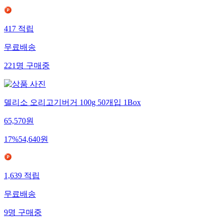
417
적립
무료배송
221
명
구매중
델리소 오리고기버거 100g 50개입 1Box
65,570
원
17
%
54,640
원
1,639
적립
무료배송
9
명
구매중