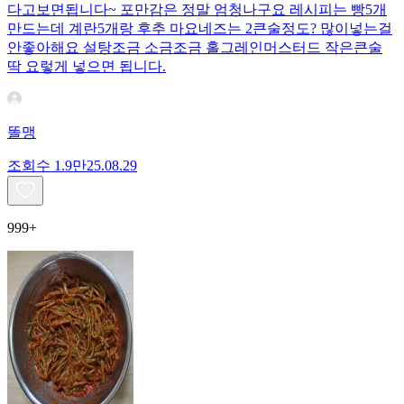
다고보면됩니다~ 포만감은 정말 엄청나구요 레시피는 빵5개
만드는데 계란5개랑 후추 마요네즈는 2큰술정도? 많이넣는걸
안좋아해요 설탕조금 소금조금 홀그레인머스터드 작은큰술
딱 요렇게 넣으면 됩니다.
똘맹
조회수
1.9만
25.08.29
999+