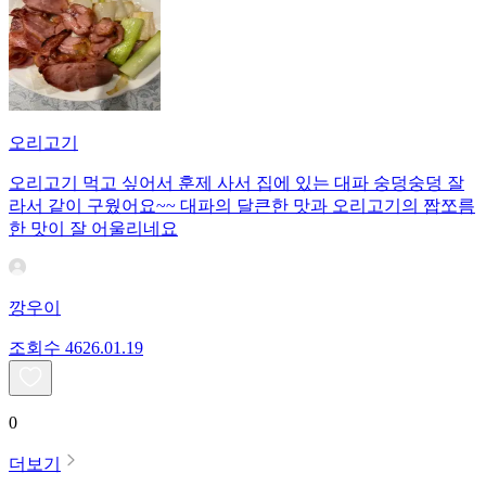
오리고기
오리고기 먹고 싶어서 훈제 사서 집에 있는 대파 숭덩숭덩 잘
라서 같이 구웠어요~~ 대파의 달큰한 맛과 오리고기의 짭쪼름
한 맛이 잘 어울리네요
깡우이
조회수
46
26.01.19
0
더보기