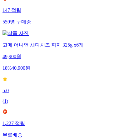
147
적립
559
명
구매중
고메 어니언 체다치즈 피자 325g x6개
49,900
원
18
%
40,900
원
5.0
(
1
)
1,227
적립
무료배송