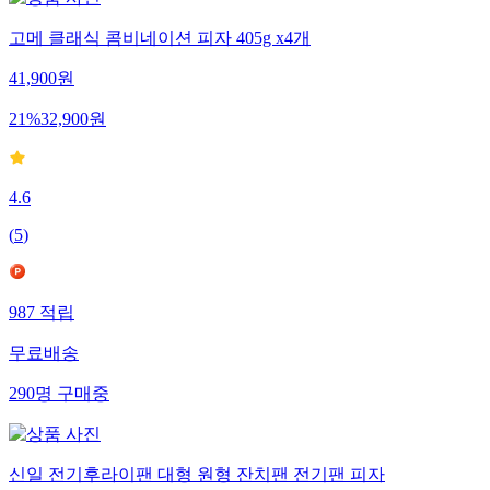
고메 클래식 콤비네이션 피자 405g x4개
41,900
원
21
%
32,900
원
4.6
(
5
)
987
적립
무료배송
290
명
구매중
신일 전기후라이팬 대형 원형 잔치팬 전기팬 피자