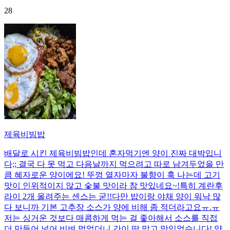
28
제육비빔밥
배달로 시킨 제육비빔밥인데 혼자먹기엔 양이 진짜 대박입니
다;; 결국 다 못 먹고 다음날까지 먹으려고 따로 남겨두었을 만
큼 혜자로운 양이에요! 뚜껑 열자마자 불향이 훅 나는데 고기
맛이 인위적이지 않고 숯불 맛이라 참 맛있네요~!특히 계란후
라이 2개 올려주는 센스는 굳!! ​다만 밥이랑 야채 양이 워낙 많
다 보니까 기본 고추장 소스가 양에 비해 좀 적더라고요ㅠ.ㅠ
저는 싱거운 것보다 매콤하게 먹는 걸 좋아해서 소스를 직접
더 만들어 넣어 비벼 먹었더니 간이 딱 맞고 맛있었습니다! 양