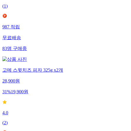
(
1
)
987
적립
무료배송
83
명
구매중
고메 스윗치즈 피자 325g x2개
28,900
원
31
%
19,900
원
4.0
(
2
)