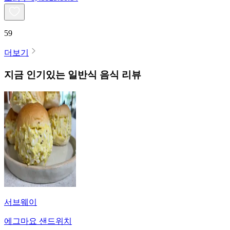
59
더보기
지금 인기있는
일반식
음식 리뷰
서브웨이
에그마요 샌드위치