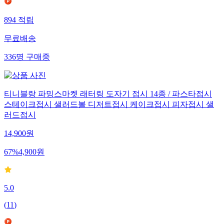
894
적립
무료배송
336
명
구매중
티니블랑 파밍스마켓 래터링 도자기 접시 14종 / 파스타접시
스테이크접시 샐러드볼 디저트접시 케이크접시 피자접시 샐
러드접시
14,900
원
67
%
4,900
원
5.0
(
11
)