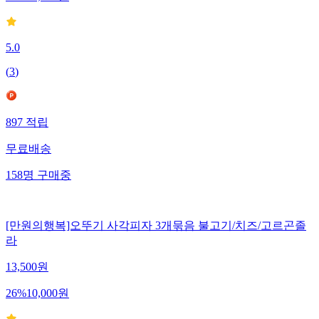
23
%
29,900
원
5.0
(
3
)
897
적립
무료배송
158
명
구매중
[만원의행복]오뚜기 사각피자 3개묶음 불고기/치즈/고르곤졸
라
13,500
원
26
%
10,000
원