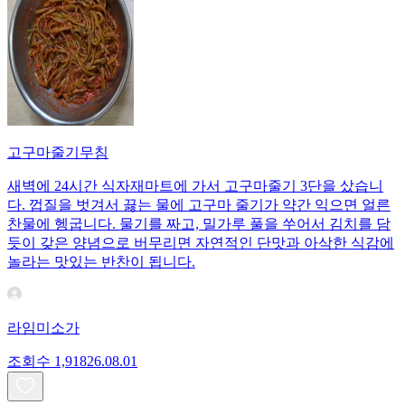
고구마줄기무침
새벽에 24시간 식자재마트에 가서 고구마줄기 3단을 샀습니
다. 껍질을 벗겨서 끓는 물에 고구마 줄기가 약간 익으면 얼른
찬물에 헹굽니다. 물기를 짜고, 밀가루 풀을 쑤어서 김치를 담
듯이 갖은 양념으로 버무리면 자연적인 단맛과 아삭한 식감에
놀라는 맛있는 반찬이 됩니다.
라임미소가
조회수
1,918
26.08.01