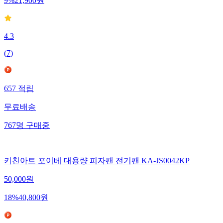
9
%
21,900
원
4.3
(
7
)
657
적립
무료배송
767
명
구매중
키친아트 포이베 대용량 피자팬 전기팬 KA-JS0042KP
50,000
원
18
%
40,800
원