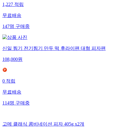
1,227
적립
무료배송
147
명
구매중
신일 찜기 전기찜기 만두 떡 후라이팬 대형 피자팬
108,000
원
0
적립
무료배송
114
명
구매중
고메 클래식 콤비네이션 피자 405g x2개