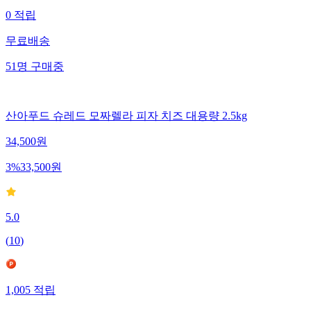
0
적립
무료배송
51
명
구매중
산아푸드 슈레드 모짜렐라 피자 치즈 대용량 2.5kg
34,500
원
3
%
33,500
원
5.0
(
10
)
1,005
적립