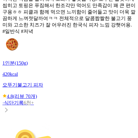
씹히고 토핑은 푸짐해서 한조각만 먹어도 만족감이 꽤 큰 편이
구용ㅎㅎ 피클과 함께 먹으면 느끼함이 줄어들고 맛이 더욱 깔
끔하게 느껴졋달까여ㅋㅋ 전체적으로 달콤짭짤한 불고기 풍
미와 고소한 치즈가 잘 어우러진 한국식 피자 느낌 강햇어용.
#일반식 #저녁
1인분(150g)
420kcal
오뚜기
불고기 피자
4.8
(리뷰
70
개)
·
식단기록
6천+