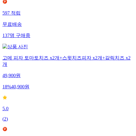
597
적립
무료배송
137
명
구매중
고메 피자 토마토치즈 x2개+스윗치즈피자 x2개+갈릭치즈 x2
개
49,900
원
18
%
40,900
원
5.0
(
2
)