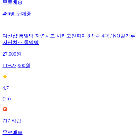
무료배송
486
명
구매중
다신샵 통밀당 자연치즈 시카고씬피자 8종 4+4팩 / NO밀가루
자연치즈 통밀빵
27,000
원
11
%
23,900
원
4.7
(
25
)
717
적립
무료배송