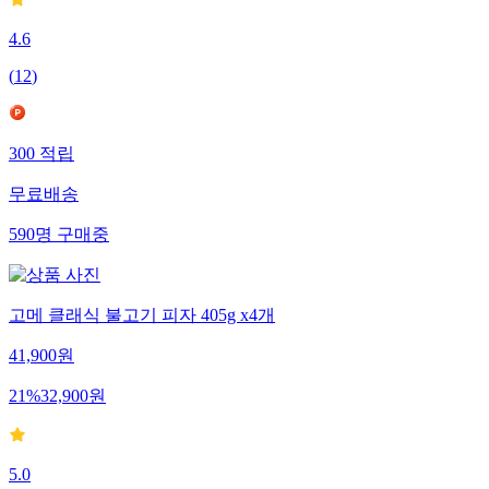
4.6
(
12
)
300
적립
무료배송
590
명
구매중
고메 클래식 불고기 피자 405g x4개
41,900
원
21
%
32,900
원
5.0