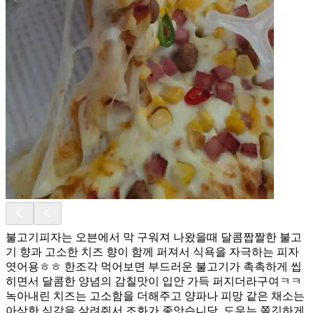
불고기피자는 오븐에서 막 구워져 나왔을때 달콤짭짤한 불고
기 향과 고소한 치즈 향이 함께 퍼져서 식욕을 자극하는 피자
엿어용ㅎㅎ 한조각 먹어보면 부드러운 불고기가 촉촉하게 씹
히면서 달콤한 양념의 감칠맛이 입안 가득 퍼지더라구여ㅋㅋ
녹아내린 치즈는 고소함을 더해주고 양파나 피망 같은 채소는
아삭한 식감을 살려줘서 조화가 좋앗습니당. 도우는 쫄깃하게