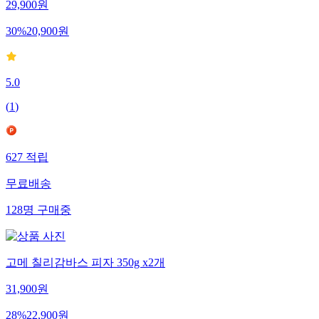
29,900
원
30
%
20,900
원
5.0
(
1
)
627
적립
무료배송
128
명
구매중
고메 칠리감바스 피자 350g x2개
31,900
원