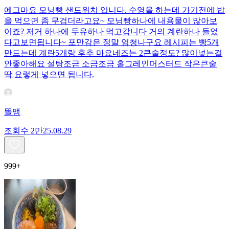
에그마요 모닝빵 샌드위치 입니다. 수영을 하는데 가기전에 밥
을 먹으면 좀 무겁더라고요~ 모닝빵하나에 내용물이 많아보
이죠? 저거 하나에 두유하나 먹고갑니다 거의 계란하나 들었
다고보면됩니다~ 포만감은 정말 엄청나구요 레시피는 빵5개
만드는데 계란5개랑 후추 마요네즈는 2큰술정도? 많이넣는걸
안좋아해요 설탕조금 소금조금 홀그레인머스터드 작은큰술
딱 요렇게 넣으면 됩니다.
똘맹
조회수
2만
25.08.29
999+