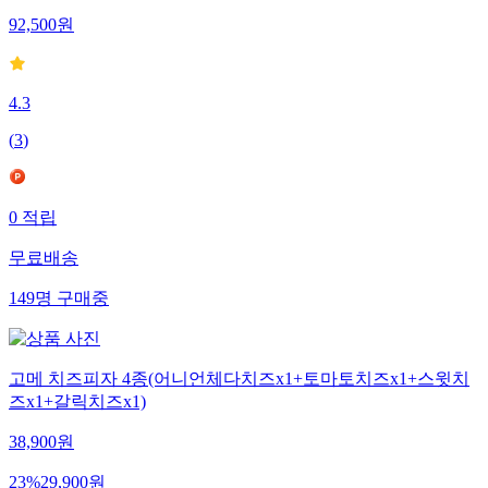
92,500
원
4.3
(
3
)
0
적립
무료배송
149
명
구매중
고메 치즈피자 4종(어니언체다치즈x1+토마토치즈x1+스윗치
즈x1+갈릭치즈x1)
38,900
원