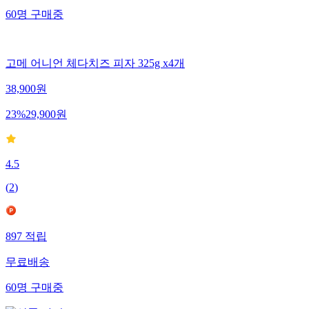
60
명
구매중
고메 어니언 체다치즈 피자 325g x4개
38,900
원
23
%
29,900
원
4.5
(
2
)
897
적립
무료배송
60
명
구매중