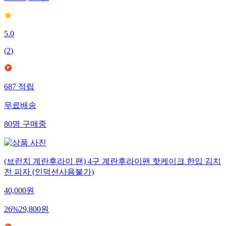
28
%
22,900
원
5.0
(
2
)
687
적립
무료배송
80
명
구매중
(브런치 계란후라이 팬) 4구 계란후라이팬 핫케이크 한입 김치
전 피자 (인덕션사용불가)
40,000
원
26
%
29,800
원