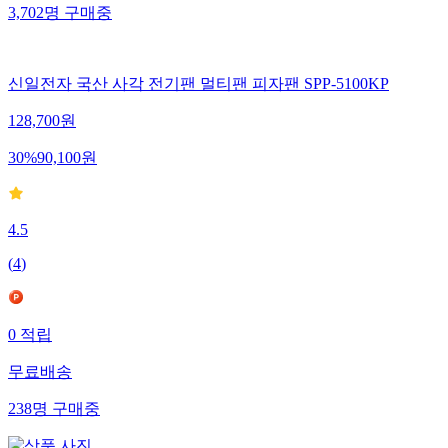
3,702
명
구매중
신일전자 국산 사각 전기팬 멀티팬 피자팬 SPP-5100KP
128,700
원
30
%
90,100
원
4.5
(
4
)
0
적립
무료배송
238
명
구매중