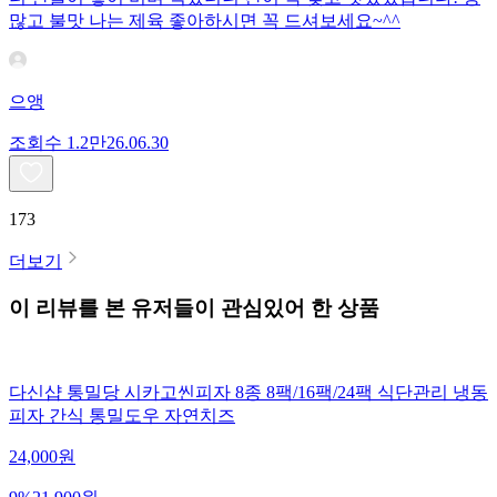
많고 불맛 나는 제육 좋아하시면 꼭 드셔보세요~^^
으앵
조회수
1.2만
26.06.30
173
더보기
이 리뷰를 본 유저들이 관심있어 한 상품
다신샵 통밀당 시카고씬피자 8종 8팩/16팩/24팩 식단관리 냉동
피자 간식 통밀도우 자연치즈
24,000
원