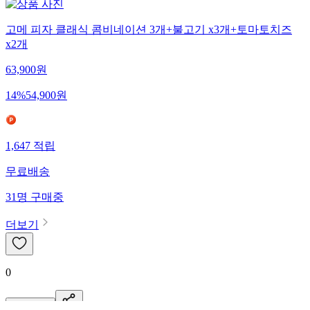
고메 피자 클래식 콤비네이션 3개+불고기 x3개+토마토치즈
x2개
63,900
원
14
%
54,900
원
1,647
적립
무료배송
31
명
구매중
더보기
0