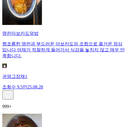
명란아보카도덮밥
짭조름한 명란과 부드러운 아보카도의 조합으로 즐거운 점심
입니다 야채가 적절하게 들어가서 식감을 놓치지 않고 매우 만
족합니다.
귀염그잡채1
조회수
9.5만
25.08.28
999+