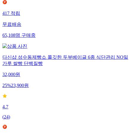
417
적립
무료배송
65,108
명
구매중
다신샵 성수동제빵소 쫄깃한 두부베이글 6종 식단관리 NO밀
가루 쌀빵 단백질빵
32,000
원
25
%
23,900
원
4.7
(
24
)