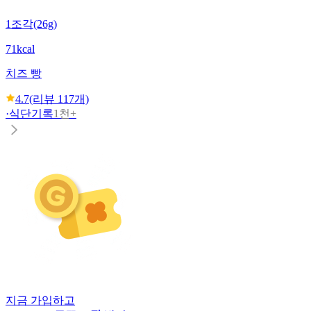
1조각(26g)
71kcal
치즈 빵
4.7
(리뷰
117
개)
·
식단기록
1천+
지금 가입하고