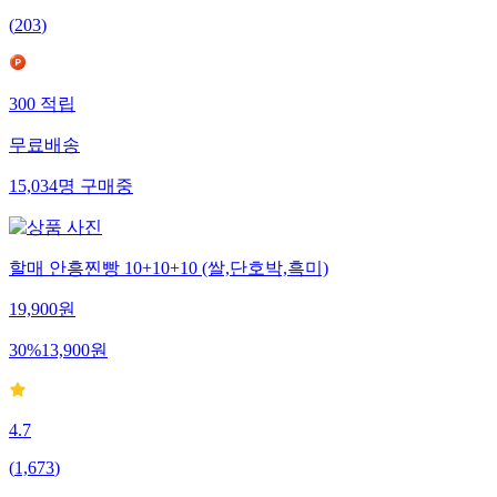
(
203
)
300
적립
무료배송
15,034
명
구매중
할매 안흥찐빵 10+10+10 (쌀,단호박,흑미)
19,900
원
30
%
13,900
원
4.7
(
1,673
)