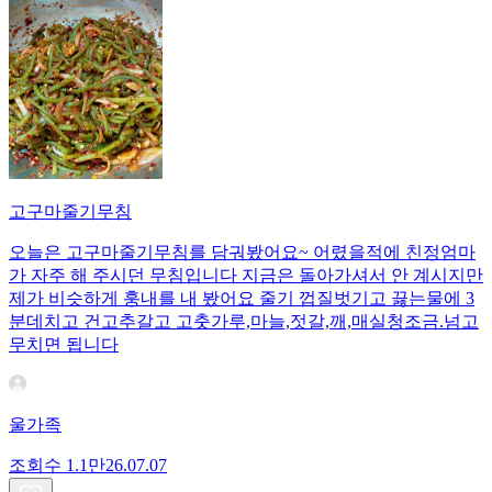
고구마줄기무침
오늘은 고구마줄기무침를 담궈봤어요~ 어렸을적에 친정엄마
가 자주 해 주시던 무침입니다 지금은 돌아가셔서 안 계시지만
제가 비슷하게 훙내를 내 봤어요 줄기 껍질벗기고 끓는물에 3
분데치고 건고추갈고 고춧가루,마늘,젓갈,깨,매실청조금.넘고
무치면 됩니다
울가족
조회수
1.1만
26.07.07