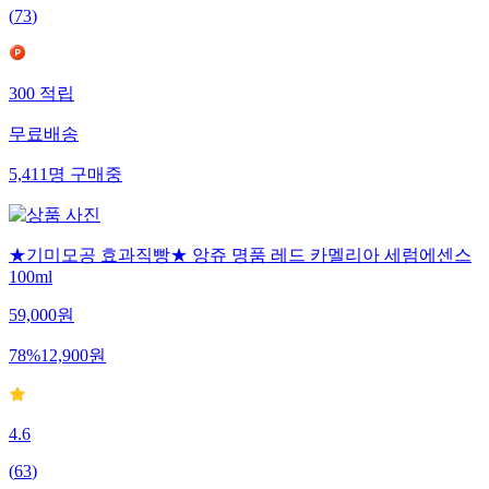
(
73
)
300
적립
무료배송
5,411
명
구매중
★기미모공 효과직빵★ 앙쥬 명품 레드 카멜리아 세럼에센스
100ml
59,000
원
78
%
12,900
원
4.6
(
63
)