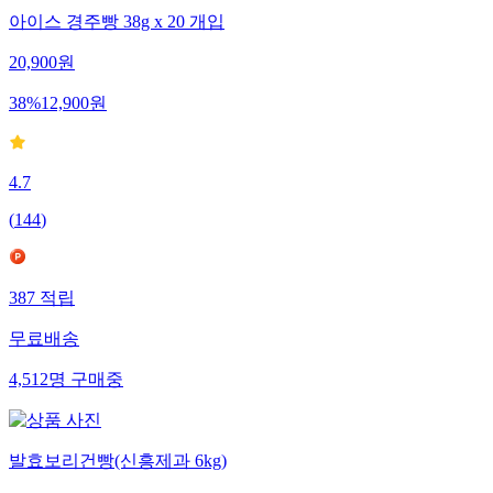
아이스 경주빵 38g x 20 개입
20,900
원
38
%
12,900
원
4.7
(
144
)
387
적립
무료배송
4,512
명
구매중
발효보리건빵(신흥제과 6kg)