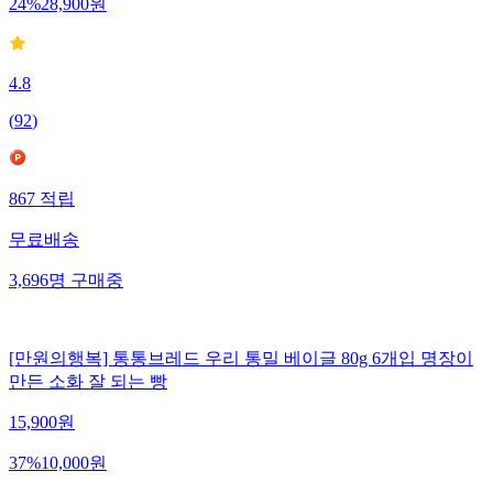
24
%
28,900
원
4.8
(
92
)
867
적립
무료배송
3,696
명
구매중
[만원의행복] 통통브레드 우리 통밀 베이글 80g 6개입 명장이
만든 소화 잘 되는 빵
15,900
원
37
%
10,000
원