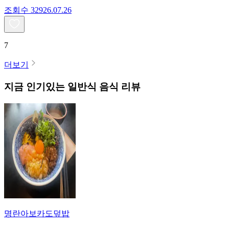
조회수
329
26.07.26
7
더보기
지금 인기있는
일반식
음식 리뷰
명란아보카도덮밥