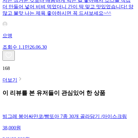
저는 싱거운 것보다 매콤하게 먹는 걸 좋아해서 소스를 직접
더 만들어 넣어 비벼 먹었더니 간이 딱 맞고 맛있었습니다! 양
많고 불맛 나는 제육 좋아하시면 꼭 드셔보세요~^^
으앵
조회수
1.1만
26.06.30
168
더보기
이 리뷰를 본 유저들이 관심있어 한 상품
빙그레 붕어싸만코/빵또아 7종 30개 골라담기 /아이스크림
38,000
원