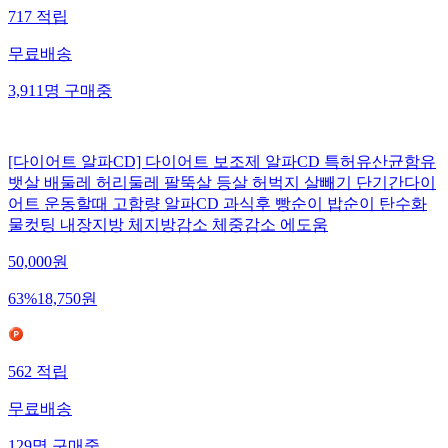
717
적립
무료배송
3,911
명
구매중
[다이어트 알파CD] 다이어트 보조제 알파CD 특허유산균함유
뱃살 배둘레 허리둘레 팔뚝살 등살 허벅지 살빼기 단기간다이
어트 운동할때 고함량 알파CD 과식후 빵순이 밥순이 탄수화
물컷팅 내장지방 체지방감소 체중감소 에도움
50,000
원
63
%
18,750
원
562
적립
무료배송
129
명
구매중