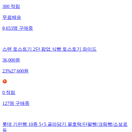
300
적립
무료배송
8,653
명
구매중
스텐 토스트기 2단 팝업 식빵 토스토기 와이드
36,000
원
23
%
27,600
원
0
적립
127
명
구매중
롯데 기린빵 10종 5+5 골라담기 꿀호떡/단팥빵/크림빵/소보로