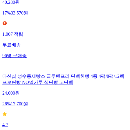
40,280
원
17
%
33,570
원
1,007
적립
무료배송
96
명
구매중
다신샵 성수동제빵소 글루텐프리 단백한빵 4종 4팩/8팩/12팩
프로틴빵 NO밀가루 식단빵 고단백
24,000
원
26
%
17,700
원
4.7