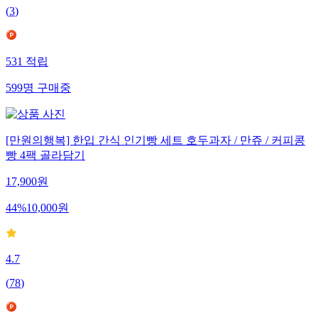
(
3
)
531
적립
599
명
구매중
[만원의행복] 한입 간식 인기빵 세트 호두과자 / 만쥬 / 커피콩
빵 4팩 골라담기
17,900
원
44
%
10,000
원
4.7
(
78
)