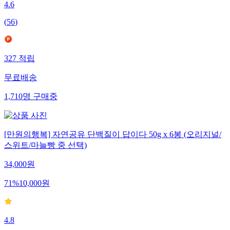
4.6
(
56
)
327
적립
무료배송
1,710
명
구매중
[만원의행복] 자연공유 단백질이 답이다 50g x 6봉 (오리지널/
스위트/마늘빵 중 선택)
34,000
원
71
%
10,000
원
4.8