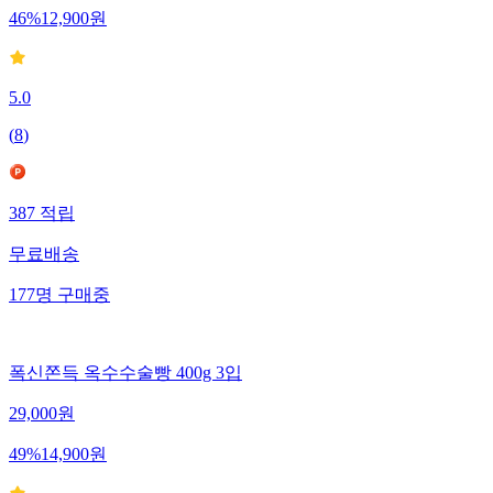
46
%
12,900
원
5.0
(
8
)
387
적립
무료배송
177
명
구매중
폭신쫀득 옥수수술빵 400g 3입
29,000
원
49
%
14,900
원