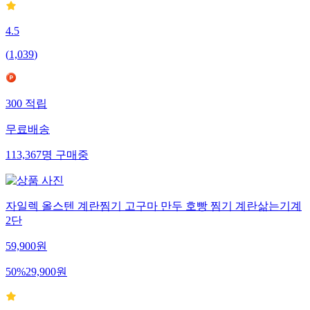
4.5
(
1,039
)
300
적립
무료배송
113,367
명
구매중
자일렉 올스텐 계란찜기 고구마 만두 호빵 찜기 계란삶는기계
2단
59,900
원
50
%
29,900
원