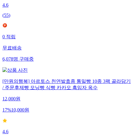
4.6
(
55
)
0
적립
무료배송
6,078
명
구매중
[만원의행복] 아르토스 천연발효종 통밀빵 10종 3팩 골라담기
/ 주문후제빵 모닝빵 식빵 카카오 흑임자 옥수
12,000
원
17
%
10,000
원
4.6