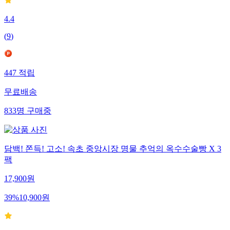
4.4
(
9
)
447
적립
무료배송
833
명
구매중
담백! 쫀득! 고소! 속초 중앙시장 명물 추억의 옥수수술빵 X 3
팩
17,900
원
39
%
10,900
원