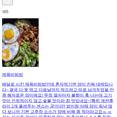
105
제육비빔밥
배달로 시킨 제육비빔밥인데 혼자먹기엔 양이 진짜 대박입니
다;; 결국 다 못 먹고 다음날까지 먹으려고 따로 남겨두었을 만
큼 혜자로운 양이에요! 뚜껑 열자마자 불향이 훅 나는데 고기
맛이 인위적이지 않고 숯불 맛이라 참 맛있네요~!특히 계란후
라이 2개 올려주는 센스는 굳!! ​다만 밥이랑 야채 양이 워낙 많
다 보니까 기본 고추장 소스가 양에 비해 좀 적더라고요ㅠ.ㅠ