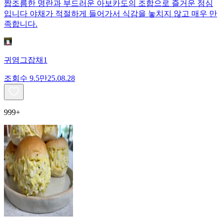
짭조름한 명란과 부드러운 아보카도의 조합으로 즐거운 점심
입니다 야채가 적절하게 들어가서 식감을 놓치지 않고 매우 만
족합니다.
귀염그잡채1
조회수
9.5만
25.08.28
999+