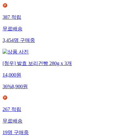
387
적립
무료배송
3,454
명
구매중
[청우] 발효 보리건빵 280g x 3개
14,000
원
36
%
8,900
원
267
적립
무료배송
19
명
구매중