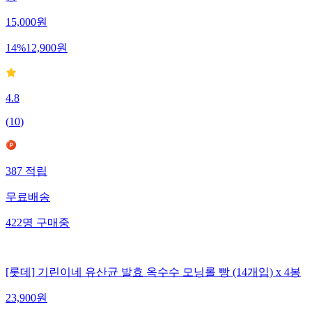
등
15,000
원
14
%
12,900
원
4.8
(
10
)
387
적립
무료배송
422
명
구매중
[롯데] 기린이네 유산균 발효 옥수수 모닝롤 빵 (14개입) x 4봉
23,900
원