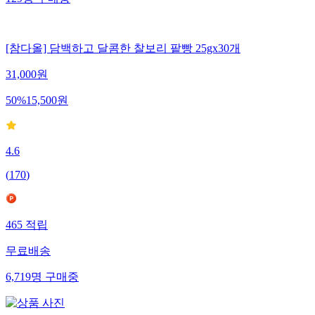
[참다올] 담백하고 달콤한 찰보리 팥빵 25gx30개
31,000
원
50
%
15,500
원
4.6
(
170
)
465
적립
무료배송
6,719
명
구매중