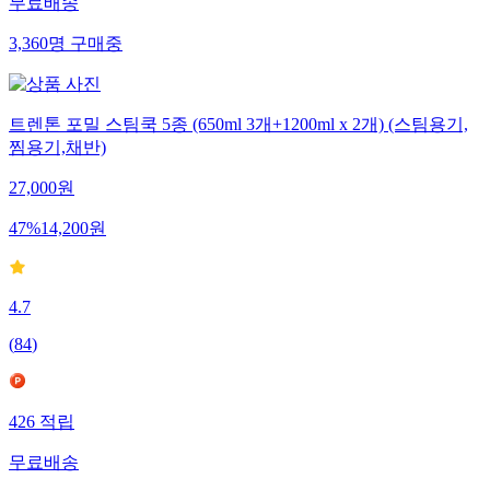
무료배송
3,360
명
구매중
트렌톤 포밀 스팀쿡 5종 (650ml 3개+1200ml x 2개) (스팀용기,
찜용기,채반)
27,000
원
47
%
14,200
원
4.7
(
84
)
426
적립
무료배송