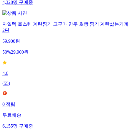
4,328
명
구매중
자일렉 올스텐 계란찜기 고구마 만두 호빵 찜기 계란삶는기계
2단
59,900
원
50
%
29,900
원
4.6
(
55
)
0
적립
무료배송
6,155
명
구매중