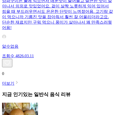
양파구이는 불에 익으면서 매운맛이 줄어들고 달큰한 맛이 살
아나서 의외로 맛있었어요. 겉이 살짝 노릇하게 익어 있어서
씹을 때 부드러우면서도 은은한 단맛이 느껴졌어욤. 고기랑 같
이 먹으니까 기름진 맛을 잡아줘서 훨씬 잘 어울리더라고요.
단순한 재료지만 구워 먹으니 풍미가 살아나서 꽤 만족스러웠
어용!
알수없음
조회수
48
26.03.11
0
더보기
지금 인기있는
일반식
음식 리뷰