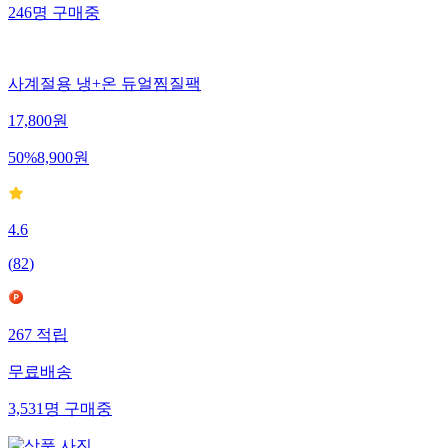
246
명
구매중
사계절용 냉+온 듀얼찜질팩
17,800
원
50
%
8,900
원
4.6
(
82
)
267
적립
무료배송
3,531
명
구매중