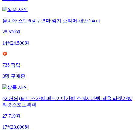
올비아 스텐304 무연마 찜기 스티머 채반 24cm
28,500
원
14
%
24,500
원
735
적립
3
명
구매중
(이거찜) 테니스가방 배드민턴가방 스쿼시가방 겸용 라켓가방
라켓스포츠백팩
27,710
원
17
%
23,090
원