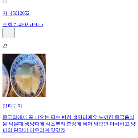
지니5612052
조회수
420
25.09.25
23
양파구이
중국집에서 꼭 나오는 필수 반찬 생양파에요 느끼한 중국음식
을 먹을때 생양파에 식초뿌려 춘장에 찍어 먹으면 아삭하고 양
파의 단맛이 어우러져 맛있죠