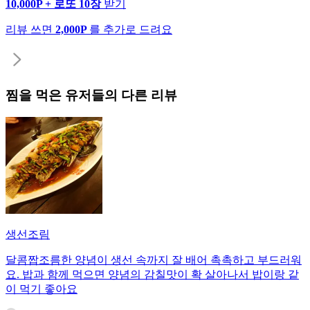
10,000P + 로또 10장
받기
리뷰 쓰면
2,000P
를 추가로 드려요
찜
을 먹은 유저들의 다른 리뷰
생선조림
달콤짭조름한 양념이 생선 속까지 잘 배어 촉촉하고 부드러워
요. 밥과 함께 먹으면 양념의 감칠맛이 확 살아나서 밥이랑 같
이 먹기 좋아요