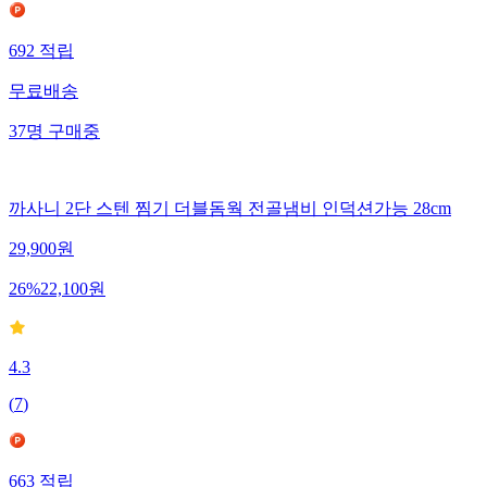
692
적립
무료배송
37
명
구매중
까사니 2단 스텐 찜기 더블돔웍 전골냄비 인덕션가능 28cm
29,900
원
26
%
22,100
원
4.3
(
7
)