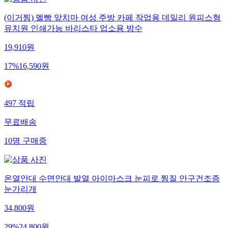
(이거찜) 멜빵 앞치마 여성 주방 카페 작업용 데일리 원피스형
유치원 인쇄가능 바리스타 업소용 방수
19,910
원
17
%
16,590
원
497
적립
무료배송
10
명
구매중
온열안대 수면안대 발열 아이마스크 눈피로 찜질 안구건조증
눈가리개
34,800
원