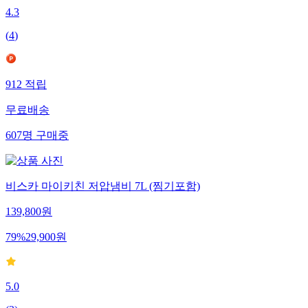
4.3
(
4
)
912
적립
무료배송
607
명
구매중
비스카 마이키친 저압냄비 7L (찜기포함)
139,800
원
79
%
29,900
원
5.0