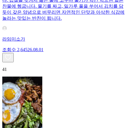
다. 껍질을 벗겨서 끓는 물에 고구마 줄기가 약간 익으면 얼른
찬물에 헹굽니다. 물기를 짜고, 밀가루 풀을 쑤어서 김치를 담
듯이 갖은 양념으로 버무리면 자연적인 단맛과 아삭한 식감에
놀라는 맛있는 반찬이 됩니다.
라임미소가
조회수
2,645
26.08.01
41