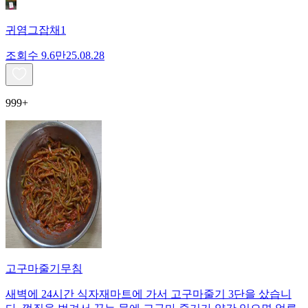
귀염그잡채1
조회수
9.6만
25.08.28
999+
고구마줄기무침
새벽에 24시간 식자재마트에 가서 고구마줄기 3단을 샀습니