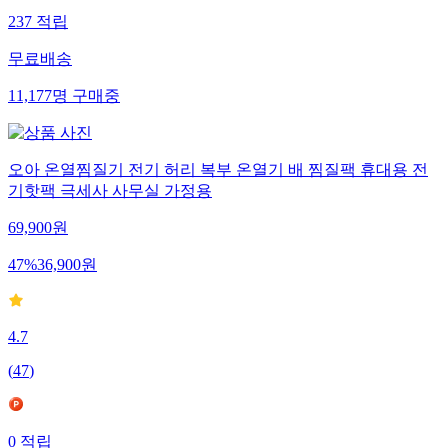
237
적립
무료배송
11,177
명
구매중
오아 온열찜질기 전기 허리 복부 온열기 배 찜질팩 휴대용 전
기핫팩 극세사 사무실 가정용
69,900
원
47
%
36,900
원
4.7
(
47
)