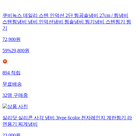
쿠비녹스 데일리 스텐 인덕션 2단 찜곰솥냄비 27cm / 찜냄비
스텐찜냄비 냄비 인덕션냄비 찜솥냄비 찜기냄비 스텐찜기 찜
기
72,900
원
59
%
29,800
원
894
적립
무료배송
32
명
구매중
실리닷 실리콘 사각 냄비 3type 6color 전자레인지 계란찜기 라
면용기 찌게냄비
23,000
원