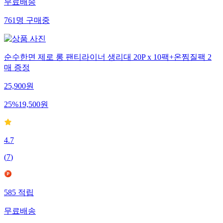
무료배송
761
명
구매중
순수한면 제로 롱 팬티라이너 생리대 20P x 10팩+온찜질팩 2
매 증정
25,900
원
25
%
19,500
원
4.7
(
7
)
585
적립
무료배송