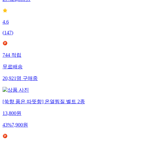
29
%
24,800
원
4.6
(
147
)
744
적립
무료배송
20,921
명
구매중
[쑥향 품은 따뜻함] 온열찜질 벨트 2종
13,800
원
43
%
7,900
원