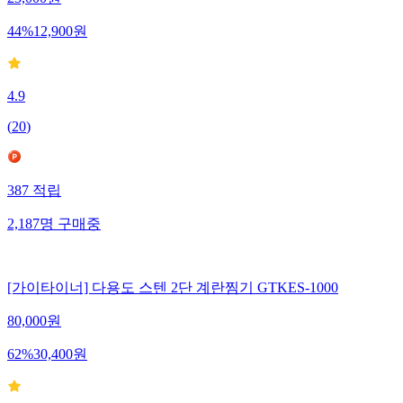
44
%
12,900
원
4.9
(
20
)
387
적립
2,187
명
구매중
[가이타이너] 다용도 스텐 2단 계란찜기 GTKES-1000
80,000
원
62
%
30,400
원