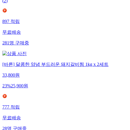
(
2
)
897
적립
무료배송
281
명
구매중
[바른] 달콤한 양념 부드러운 돼지갈비찜 1kg x 2세트
33,800
원
23
%
25,900
원
777
적립
무료배송
28
명
구매중