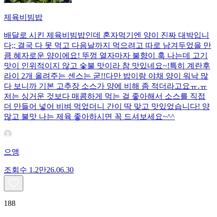
제육비빔밥
배달로 시킨 제육비빔밥인데 혼자먹기엔 양이 진짜 대박입니
다;; 결국 다 못 먹고 다음날까지 먹으려고 따로 남겨두었을 만
큼 혜자로운 양이에요! 뚜껑 열자마자 불향이 훅 나는데 고기
맛이 인위적이지 않고 숯불 맛이라 참 맛있네요~!특히 계란후
라이 2개 올려주는 센스는 굳!! ​다만 밥이랑 야채 양이 워낙 많
다 보니까 기본 고추장 소스가 양에 비해 좀 적더라고요ㅠ.ㅠ
저는 싱거운 것보다 매콤하게 먹는 걸 좋아해서 소스를 직접
더 만들어 넣어 비벼 먹었더니 간이 딱 맞고 맛있었습니다! 양
많고 불맛 나는 제육 좋아하시면 꼭 드셔보세요~^^
으앵
조회수
1.2만
26.06.30
188