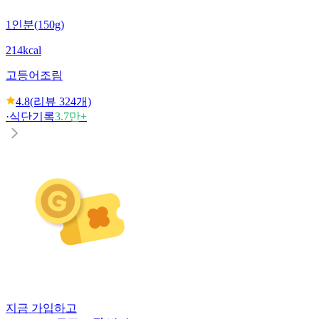
1인분(150g)
214kcal
고등어조림
4.8
(리뷰
324
개)
·
식단기록
3.7만+
지금 가입하고