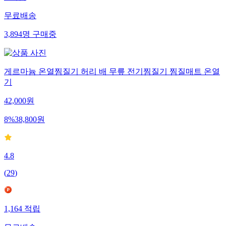
0
적립
무료배송
3,894
명
구매중
게르마늄 온열찜질기 허리 배 무릎 전기찜질기 찜질매트 온열
기
42,000
원
8
%
38,800
원
4.8
(
29
)
1,164
적립