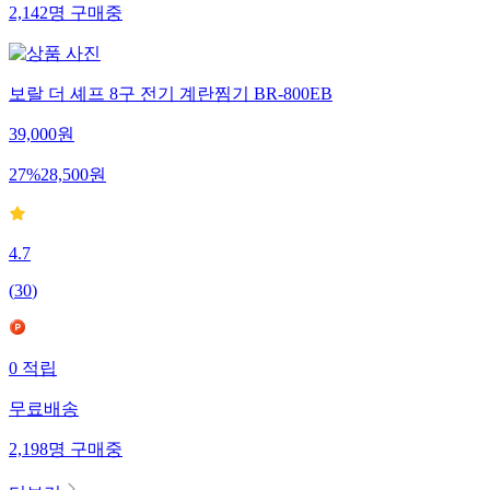
2,142
명
구매중
보랄 더 셰프 8구 전기 계란찜기 BR-800EB
39,000
원
27
%
28,500
원
4.7
(
30
)
0
적립
무료배송
2,198
명
구매중