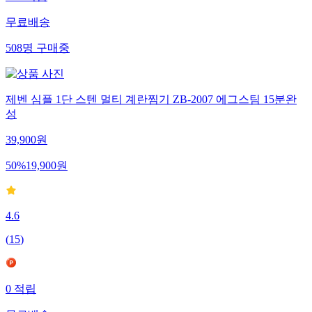
663
적립
무료배송
508
명
구매중
제벤 심플 1단 스텐 멀티 계란찜기 ZB-2007 에그스팀 15분완
성
39,900
원
50
%
19,900
원
4.6
(
15
)
0
적립