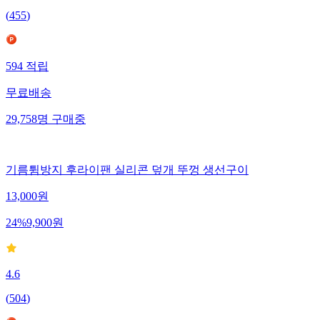
(
455
)
594
적립
무료배송
29,758
명
구매중
기름튐방지 후라이팬 실리콘 덮개 뚜껑 생선구이
13,000
원
24
%
9,900
원
4.6
(
504
)