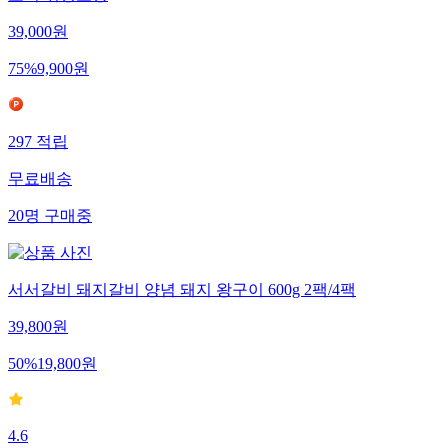
39,000
원
75
%
9,900
원
297
적립
무료배송
20
명
구매중
서서갈비 돼지갈비 양념 돼지 왕구이 600g 2팩/4팩
39,800
원
50
%
19,800
원
4.6