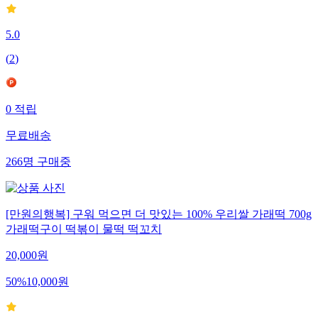
5.0
(
2
)
0
적립
무료배송
266
명
구매중
[만원의행복] 구워 먹으면 더 맛있는 100% 우리쌀 가래떡 700g
가래떡구이 떡볶이 물떡 떡꼬치
20,000
원
50
%
10,000
원