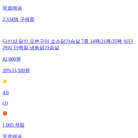
무료배송
2,334
명
구매중
다신샵 닭신 오븐구이 소스닭가슴살 7종 14팩/21팩/35팩 식단
관리 단백질 냉동닭가슴살
42,000
원
20
%
33,500
원
4.0
(
1
)
1,005
적립
무료배송