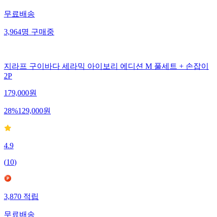
무료배송
3,964
명
구매중
지라프 구이바다 세라믹 아이보리 에디션 M 풀세트 + 손잡이
2P
179,000
원
28
%
129,000
원
4.9
(
10
)
3,870
적립