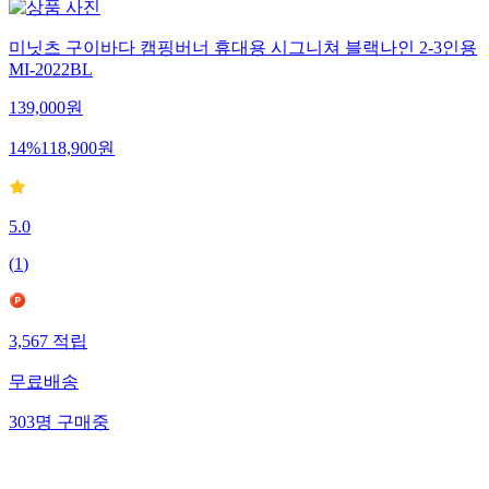
미닛츠 구이바다 캠핑버너 휴대용 시그니쳐 블랙나인 2-3인용
MI-2022BL
139,000
원
14
%
118,900
원
5.0
(
1
)
3,567
적립
무료배송
303
명
구매중