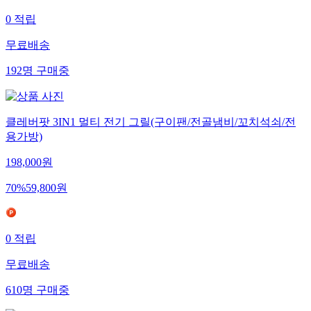
0
적립
무료배송
192
명
구매중
클레버팟 3IN1 멀티 전기 그릴(구이팬/전골냄비/꼬치석쇠/전
용가방)
198,000
원
70
%
59,800
원
0
적립
무료배송
610
명
구매중