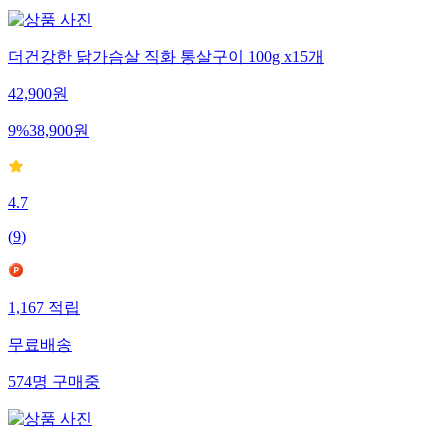
더건강한 닭가슴살 직화 통살구이 100g x15개
42,900
원
9
%
38,900
원
4.7
(
9
)
1,167
적립
무료배송
574
명
구매중