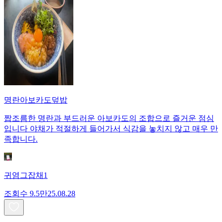
명란아보카도덮밥
짭조름한 명란과 부드러운 아보카도의 조합으로 즐거운 점심
입니다 야채가 적절하게 들어가서 식감을 놓치지 않고 매우 만
족합니다.
귀염그잡채1
조회수
9.5만
25.08.28