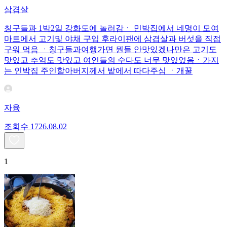
삼겹살
칭구들과 1박2일 강화도에 놀러감ㆍ 민박집에서 네명이 모여
마트에서 고기및 야채 구입 후라이팬에 삼겹살과 버섯을 직접
구워 먹음 ㆍ칭구들과여행가면 뭔들 안맛있겠나만은 고기도
맛있고 추억도 맛있고 여인들의 수다도 너무 맛있었음ㆍ가지
는 인박집 주인할아버지께서 밭에서 따다주심 ㆍ개꿀
자융
조회수
17
26.08.02
1