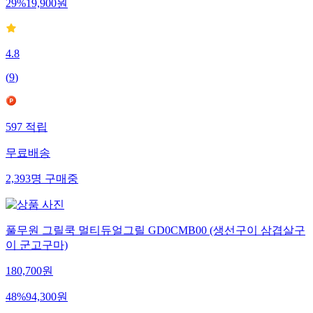
29
%
19,900
원
4.8
(
9
)
597
적립
무료배송
2,393
명
구매중
풀무원 그릴쿡 멀티듀얼그릴 GD0CMB00 (생선구이 삼겹살구
이 군고구마)
180,700
원
48
%
94,300
원