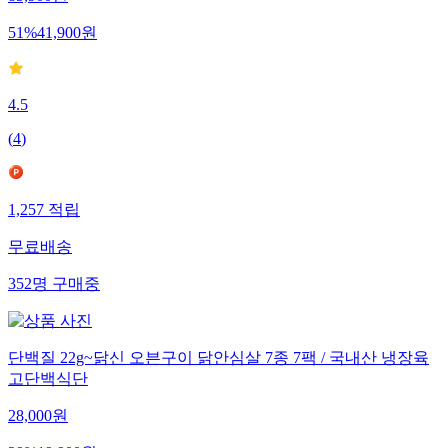
85,900
원
51
%
41,900
원
4.5
(
4
)
1,257
적립
무료배송
352
명
구매중
단백질 22g~닭신 오븐구이 닭안심살 7종 7팩 / 국내산 냉장육
고단백식단
28,000
원