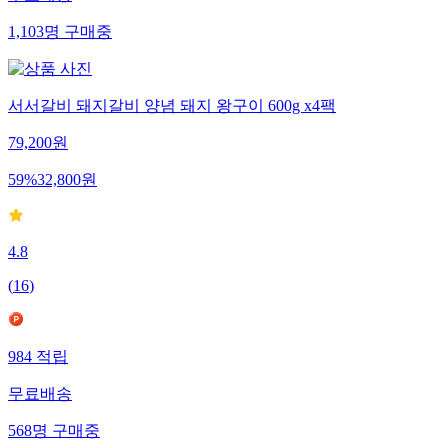
무료배송
1,103
명
구매중
서서갈비 돼지갈비 양념 돼지 왕구이 600g x4팩
79,200
원
59
%
32,800
원
4.8
(
16
)
984
적립
무료배송
568
명
구매중