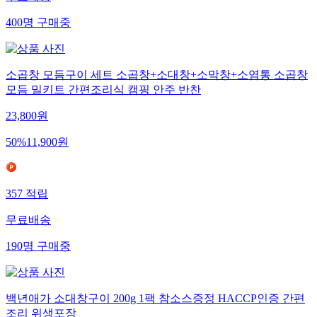
400
명
구매중
소곱창 모듬구이 세트 소곱창+소대창+소막창+소염통 소곱창
모듬 밀키트 간편조리식 캠핑 안주 반찬
23,800
원
50
%
11,900
원
357
적립
무료배송
190
명
구매중
백년애가 소대창구이 200g 1팩 참소스증정 HACCP인증 간편
조리 위생포장