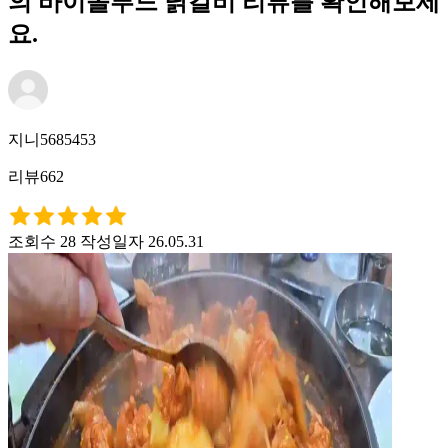
의 바이올푸드 닭갈비 리뷰를 확인해보세
요.
지니5685453
리뷰662
조회수 28
작성일자 26.05.31