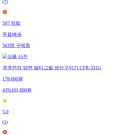
(
7
)
597
적립
무료배송
563
명
구매중
쿠쿠전자 양면 멀티그릴 생선구이기 CFR-331G
178,000
원
43
%
101,800
원
5.0
(
1
)