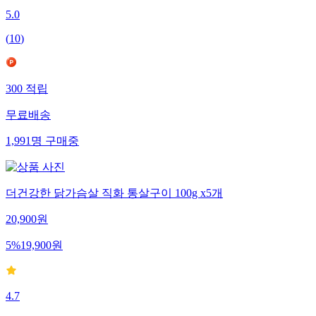
5.0
(
10
)
300
적립
무료배송
1,991
명
구매중
더건강한 닭가슴살 직화 통살구이 100g x5개
20,900
원
5
%
19,900
원
4.7