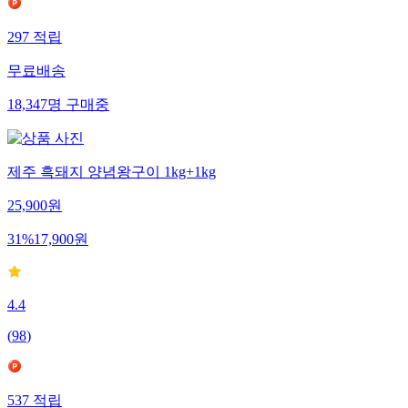
297
적립
무료배송
18,347
명
구매중
제주 흑돼지 양념왕구이 1kg+1kg
25,900
원
31
%
17,900
원
4.4
(
98
)
537
적립