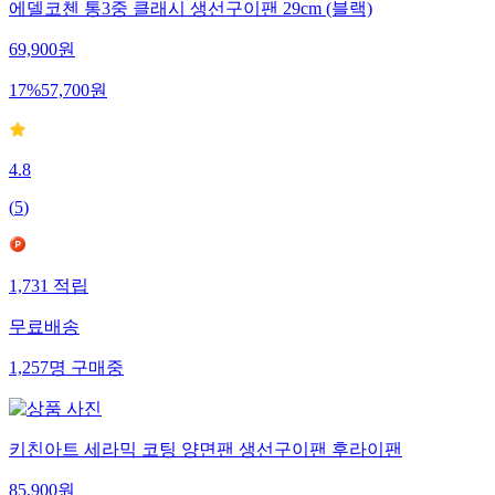
에델코첸 통3중 클래시 생선구이팬 29cm (블랙)
69,900
원
17
%
57,700
원
4.8
(
5
)
1,731
적립
무료배송
1,257
명
구매중
키친아트 세라믹 코팅 양면팬 생선구이팬 후라이팬