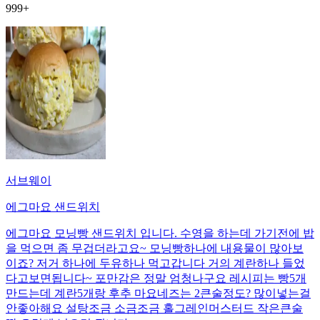
999+
서브웨이
에그마요 샌드위치
에그마요 모닝빵 샌드위치 입니다. 수영을 하는데 가기전에 밥
을 먹으면 좀 무겁더라고요~ 모닝빵하나에 내용물이 많아보
이죠? 저거 하나에 두유하나 먹고갑니다 거의 계란하나 들었
다고보면됩니다~ 포만감은 정말 엄청나구요 레시피는 빵5개
만드는데 계란5개랑 후추 마요네즈는 2큰술정도? 많이넣는걸
안좋아해요 설탕조금 소금조금 홀그레인머스터드 작은큰술