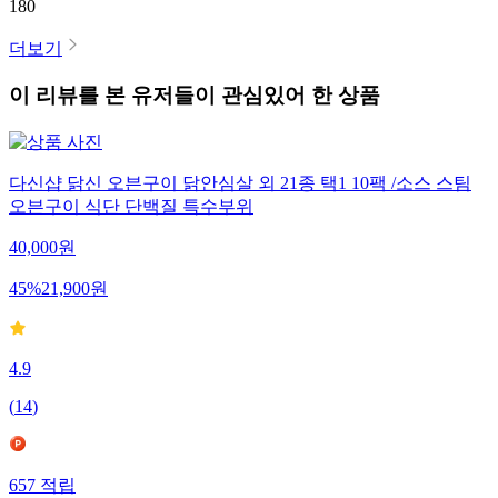
180
더보기
이 리뷰를 본 유저들이 관심있어 한 상품
다신샵 닭신 오븐구이 닭안심살 외 21종 택1 10팩 /소스 스팀
오븐구이 식단 단백질 특수부위
40,000
원
45
%
21,900
원
4.9
(
14
)
657
적립