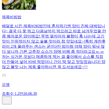
제육비빔밥
배달로 시킨 제육비빔밥인데 혼자먹기엔 양이 진짜 대박입니
다;; 결국 다 못 먹고 다음날까지 먹으려고 따로 남겨두었을 만
큼 혜자로운 양이에요! 뚜껑 열자마자 불향이 훅 나는데 고기
맛이 인위적이지 않고 숯불 맛이라 참 맛있네요~!특히 계란후
라이 2개 올려주는 센스는 굳!! ​다만 밥이랑 야채 양이 워낙 많
다 보니까 기본 고추장 소스가 양에 비해 좀 적더라고요ㅠ.ㅠ
저는 싱거운 것보다 매콤하게 먹는 걸 좋아해서 소스를 직접
더 만들어 넣어 비벼 먹었더니 간이 딱 맞고 맛있었습니다! 양
많고 불맛 나는 제육 좋아하시면 꼭 드셔보세요~^^
으앵
조회수
1.2만
26.06.30