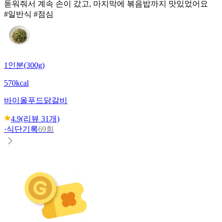
돋워줘서 계속 손이 갔고, 마지막에 볶음밥까지 맛있었어요
#일반식 #점심
1인분(300g)
570kcal
바이올푸드
닭갈비
4.9
(리뷰
31
개)
·
식단기록
69회