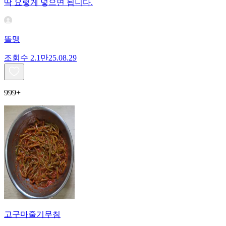
딱 요렇게 넣으면 됩니다.
똘맹
조회수
2.1만
25.08.29
999+
고구마줄기무침