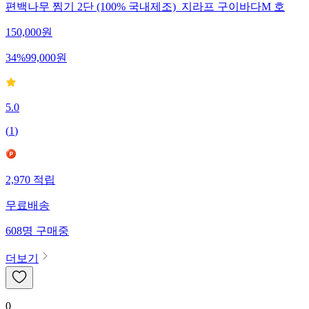
편백나무 찜기 2단 (100% 국내제조)_지라프 구이바다M 호
150,000
원
34
%
99,000
원
5.0
(
1
)
2,970
적립
무료배송
608
명
구매중
더보기