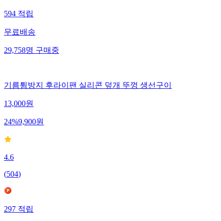
594
적립
무료배송
29,758
명
구매중
기름튐방지 후라이팬 실리콘 덮개 뚜껑 생선구이
13,000
원
24
%
9,900
원
4.6
(
504
)
297
적립