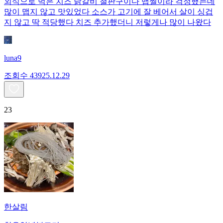
외식으로 먹은 치즈 닭갈비 철판구이다 맵찔이라 걱정했는데
많이 맵지 않고 맛있었다 소스가 고기에 잘 베어서 살이 싱겁
지 않고 딱 적당했다 치즈 추가했더니 저렇게나 많이 나왔다
luna9
조회수
439
25.12.29
23
한살림