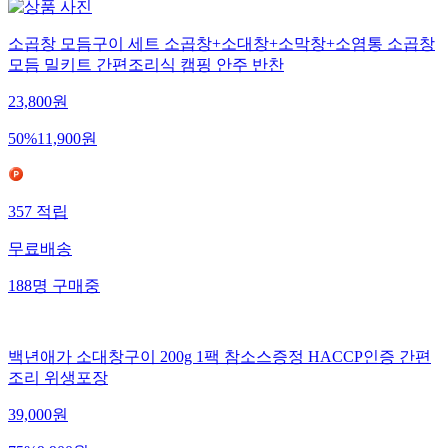
소곱창 모듬구이 세트 소곱창+소대창+소막창+소염통 소곱창
모듬 밀키트 간편조리식 캠핑 안주 반찬
23,800
원
50
%
11,900
원
357
적립
무료배송
188
명
구매중
백년애가 소대창구이 200g 1팩 참소스증정 HACCP인증 간편
조리 위생포장
39,000
원