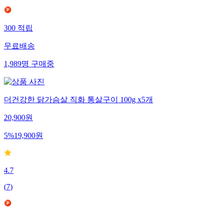
300
적립
무료배송
1,989
명
구매중
더건강한 닭가슴살 직화 통살구이 100g x5개
20,900
원
5
%
19,900
원
4.7
(
7
)