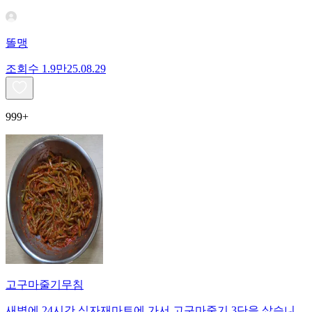
똘맹
조회수
1.9만
25.08.29
999+
고구마줄기무침
새벽에 24시간 식자재마트에 가서 고구마줄기 3단을 샀습니