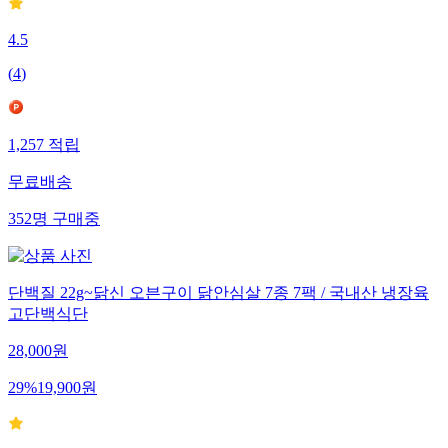
4.5
(
4
)
1,257
적립
무료배송
352
명
구매중
단백질 22g~닭신 오븐구이 닭안심살 7종 7팩 / 국내산 냉장육
고단백식단
28,000
원
29
%
19,900
원