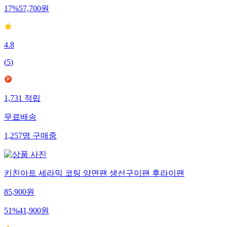
17
%
57,700
원
4.8
(
5
)
1,731
적립
무료배송
1,257
명
구매중
키친아트 세라믹 코팅 양면팬 생선구이팬 후라이팬
85,900
원
51
%
41,900
원