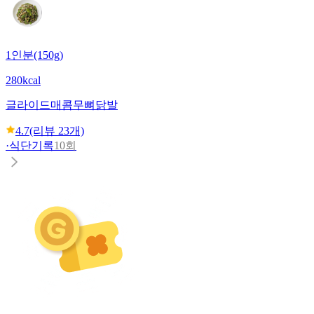
1인분(150g)
280kcal
글라이드
매콤무뼈닭발
4.7
(리뷰
23
개)
·
식단기록
10회