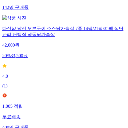
142
명
구매중
다신샵 닭신 오븐구이 소스닭가슴살 7종 14팩/21팩/35팩 식단
관리 단백질 냉동닭가슴살
42,000
원
20
%
33,500
원
4.0
(
1
)
1,005
적립
무료배송
400
명
구매중