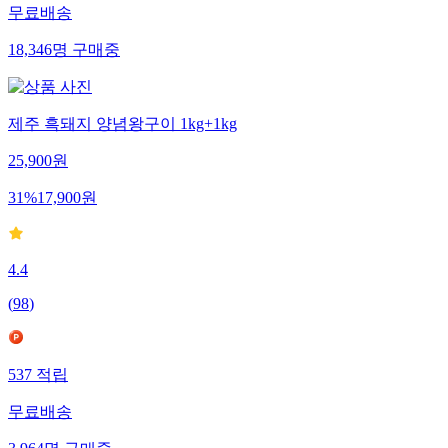
무료배송
18,346
명
구매중
제주 흑돼지 양념왕구이 1kg+1kg
25,900
원
31
%
17,900
원
4.4
(
98
)
537
적립
무료배송