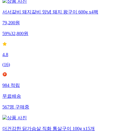
서서갈비 돼지갈비 양념 돼지 왕구이 600g x4팩
79,200
원
59
%
32,800
원
4.8
(
16
)
984
적립
무료배송
567
명
구매중
더건강한 닭가슴살 직화 통살구이 100g x15개