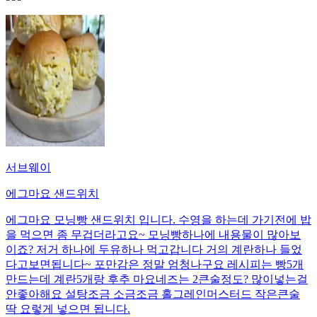
서브웨이
에그마요 샌드위치
에그마요 모닝빵 샌드위치 입니다. 수영을 하는데 가기전에 밥
을 먹으면 좀 무겁더라고요~ 모닝빵하나에 내용물이 많아보
이죠? 저거 하나에 두유하나 먹고갑니다 거의 계란하나 들었
다고보면됩니다~ 포만감은 정말 엄청나구요 레시피는 빵5개
만드는데 계란5개랑 후추 마요네즈는 2큰술정도? 많이넣는걸
안좋아해요 설탕조금 소금조금 홀그레인머스터드 작은큰술
딱 요렇게 넣으면 됩니다.