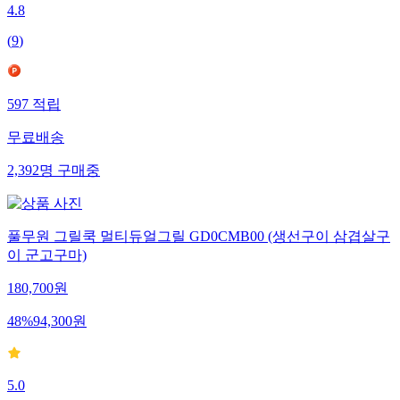
4.8
(
9
)
597
적립
무료배송
2,392
명
구매중
풀무원 그릴쿡 멀티듀얼그릴 GD0CMB00 (생선구이 삼겹살구
이 군고구마)
180,700
원
48
%
94,300
원
5.0