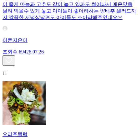
이 좋게 마늘과 고추도 같이 놓고 양파도 썰어놔서 매운맛을
날려 먹을수 있게 놓고 아이들이 좋아라하는 양배추 샐러드까
지 깔끔한 저녁상남편도 아이들도 조아라해주었네요^^
이쁜지은이
조회수
694
26.07.26
11
오리주물럭