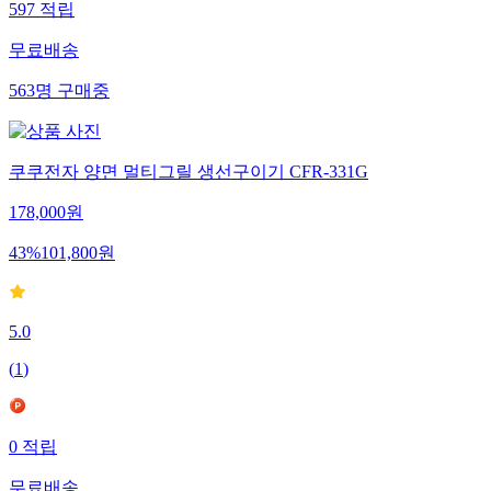
597
적립
무료배송
563
명
구매중
쿠쿠전자 양면 멀티그릴 생선구이기 CFR-331G
178,000
원
43
%
101,800
원
5.0
(
1
)
0
적립