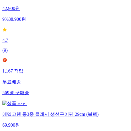
42,900
원
9
%
38,900
원
4.7
(
9
)
1,167
적립
무료배송
569
명
구매중
에델코첸 통3중 클래시 생선구이팬 29cm (블랙)
69,900
원