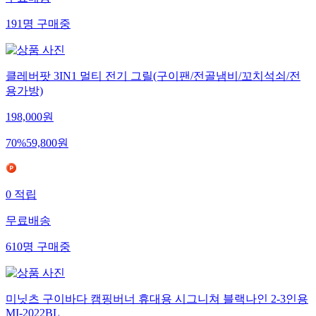
무료배송
191
명
구매중
클레버팟 3IN1 멀티 전기 그릴(구이팬/전골냄비/꼬치석쇠/전
용가방)
198,000
원
70
%
59,800
원
0
적립
무료배송
610
명
구매중
미닛츠 구이바다 캠핑버너 휴대용 시그니쳐 블랙나인 2-3인용