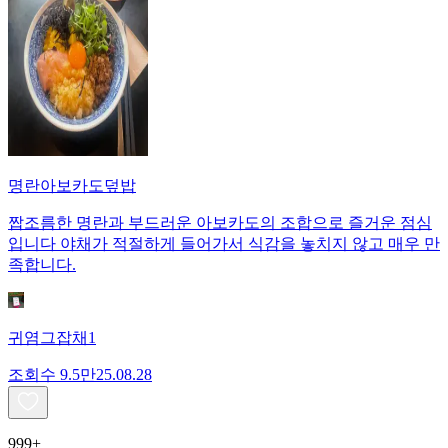
명란아보카도덮밥
짭조름한 명란과 부드러운 아보카도의 조합으로 즐거운 점심
입니다 야채가 적절하게 들어가서 식감을 놓치지 않고 매우 만
족합니다.
귀염그잡채1
조회수
9.5만
25.08.28
999+