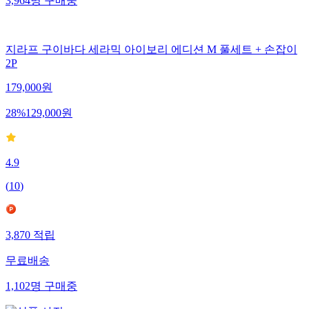
3,964
명
구매중
지라프 구이바다 세라믹 아이보리 에디션 M 풀세트 + 손잡이
2P
179,000
원
28
%
129,000
원
4.9
(
10
)
3,870
적립
무료배송
1,102
명
구매중