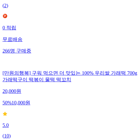
(
2
)
0
적립
무료배송
266
명
구매중
[만원의행복] 구워 먹으면 더 맛있는 100% 우리쌀 가래떡 700g
가래떡구이 떡볶이 물떡 떡꼬치
20,000
원
50
%
10,000
원
5.0
(
10
)