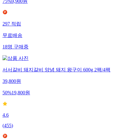
75
%
9,900
원
297
적립
무료배송
18
명
구매중
서서갈비 돼지갈비 양념 돼지 왕구이 600g 2팩/4팩
39,800
원
50
%
19,800
원
4.6
(
455
)