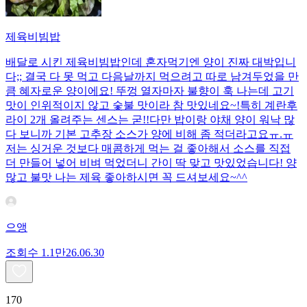
제육비빔밥
배달로 시킨 제육비빔밥인데 혼자먹기엔 양이 진짜 대박입니
다;; 결국 다 못 먹고 다음날까지 먹으려고 따로 남겨두었을 만
큼 혜자로운 양이에요! 뚜껑 열자마자 불향이 훅 나는데 고기
맛이 인위적이지 않고 숯불 맛이라 참 맛있네요~!특히 계란후
라이 2개 올려주는 센스는 굳!! ​다만 밥이랑 야채 양이 워낙 많
다 보니까 기본 고추장 소스가 양에 비해 좀 적더라고요ㅠ.ㅠ
저는 싱거운 것보다 매콤하게 먹는 걸 좋아해서 소스를 직접
더 만들어 넣어 비벼 먹었더니 간이 딱 맞고 맛있었습니다! 양
많고 불맛 나는 제육 좋아하시면 꼭 드셔보세요~^^
으앵
조회수
1.1만
26.06.30
170