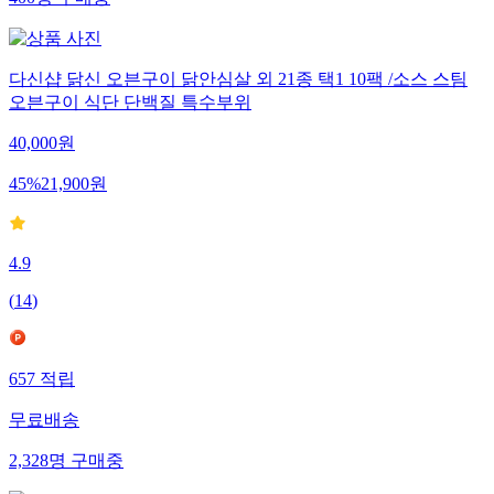
다신샵 닭신 오븐구이 닭안심살 외 21종 택1 10팩 /소스 스팀
오븐구이 식단 단백질 특수부위
40,000
원
45
%
21,900
원
4.9
(
14
)
657
적립
무료배송
2,328
명
구매중