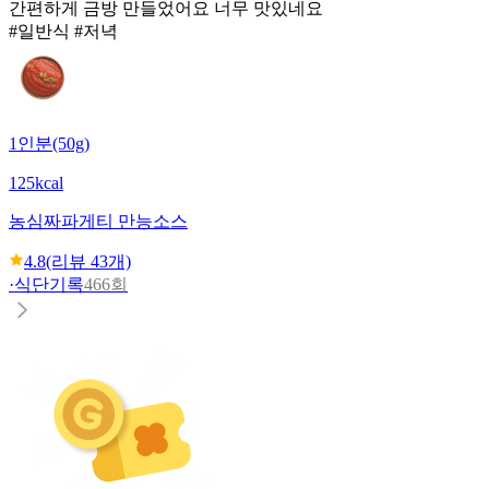
간편하게 금방 만들었어요 너무 맛있네요
#일반식 #저녁
1인분(50g)
125kcal
농심
짜파게티 만능소스
4.8
(리뷰
43
개)
·
식단기록
466회