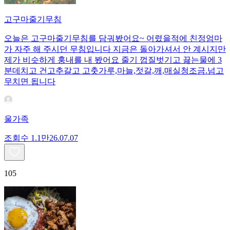
고구마줄기무침
오늘은 고구마줄기무침를 담궈봤어요~ 어렸을적에 친정엄마
가 자주 해 주시던 무침입니다 지금은 돌아가셔서 안 계시지만
제가 비슷하게 훙내를 내 봤어요 줄기 껍질벗기고 끓는물에 3
분데치고 건고추갈고 고춧가루,마늘,젓갈,깨,매실청조금.넘고
무치면 됩니다
울가족
조회수
1.1만
26.07.07
105