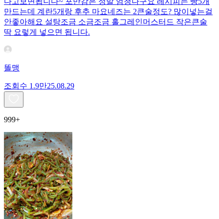
다고보면됩니다~ 포만감은 정말 엄청나구요 레시피는 빵5개
만드는데 계란5개랑 후추 마요네즈는 2큰술정도? 많이넣는걸
안좋아해요 설탕조금 소금조금 홀그레인머스터드 작은큰술
딱 요렇게 넣으면 됩니다.
똘맹
조회수
1.9만
25.08.29
999+