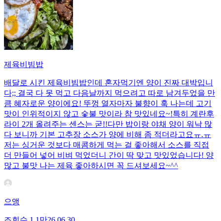
제육비빔밥
배달로 시킨 제육비빔밥인데 혼자먹기엔 양이 진짜 대박입니
다;; 결국 다 못 먹고 다음날까지 먹으려고 따로 남겨두었을 만
큼 혜자로운 양이에요! 뚜껑 열자마자 불향이 훅 나는데 고기
맛이 인위적이지 않고 숯불 맛이라 참 맛있네요~!특히 계란후
라이 2개 올려주는 센스는 굳!! ​다만 밥이랑 야채 양이 워낙 많
다 보니까 기본 고추장 소스가 양에 비해 좀 적더라고요ㅠ.ㅠ
저는 싱거운 것보다 매콤하게 먹는 걸 좋아해서 소스를 직접
더 만들어 넣어 비벼 먹었더니 간이 딱 맞고 맛있었습니다! 양
많고 불맛 나는 제육 좋아하시면 꼭 드셔보세요~^^
으앵
조회수
1.1만
26.06.30