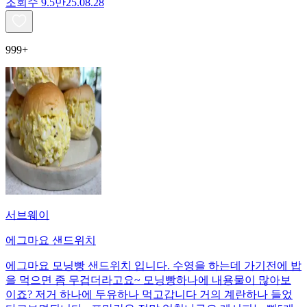
조회수
9.5만
25.08.28
999+
서브웨이
에그마요 샌드위치
에그마요 모닝빵 샌드위치 입니다. 수영을 하는데 가기전에 밥
을 먹으면 좀 무겁더라고요~ 모닝빵하나에 내용물이 많아보
이죠? 저거 하나에 두유하나 먹고갑니다 거의 계란하나 들었