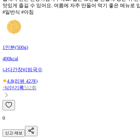
맛있게 즐길 수 있어요. 여름에 자주 만들어 먹기 좋은 메뉴로 
#일반식 #아침
1인분(500g)
400kcal
나다
간장비빔국수
4.8
(리뷰
42
개)
·
식단기록
512회
0
신고·제보