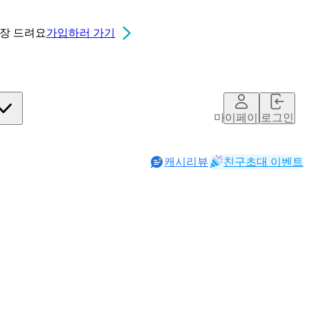
0장
드려요
가입하러 가기
마이페이지
로그인
캐시리뷰
친구초대 이벤트