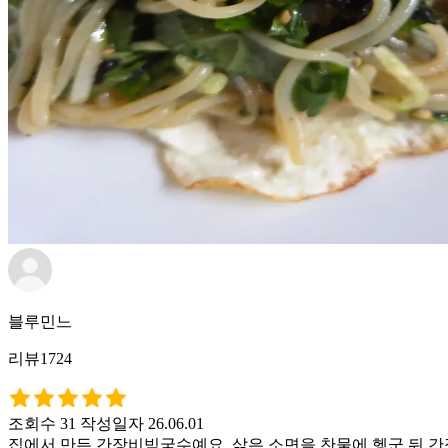
블루민느
리뷰1724
조회수 31
작성일자 26.06.01
집에서 만든 간장비빔국수예요. 삶은 소면을 찬물에 헹군 뒤 간