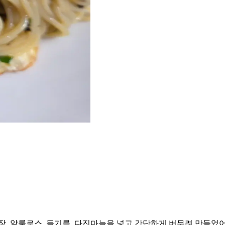
장, 알룰로스, 들기름, 다진마늘을 넣고 간단하게 버무려 만들었어