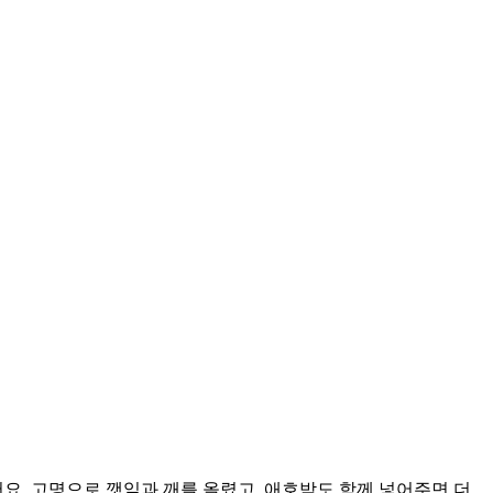
요. 고명으로 깻잎과 깨를 올렸고, 애호박도 함께 넣어주면 더