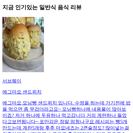
지금 인기있는
일반식
음식 리뷰
서브웨이
에그마요 샌드위치
에그마요 모닝빵 샌드위치 입니다. 수영을 하는데 가기전에 밥
을 먹으면 좀 무겁더라고요~ 모닝빵하나에 내용물이 많아보
이죠? 저거 하나에 두유하나 먹고갑니다 거의 계란하나 들었
다고보면됩니다~ 포만감은 정말 엄청나구요 레시피는 빵5개
만드는데 계란5개랑 후추 마요네즈는 2큰술정도? 많이넣는걸