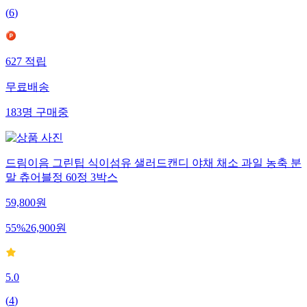
(
6
)
627
적립
무료배송
183
명
구매중
드림이음 그린팁 식이섬유 샐러드캔디 야채 채소 과일 농축 분
말 츄어블정 60정 3박스
59,800
원
55
%
26,900
원
5.0
(
4
)