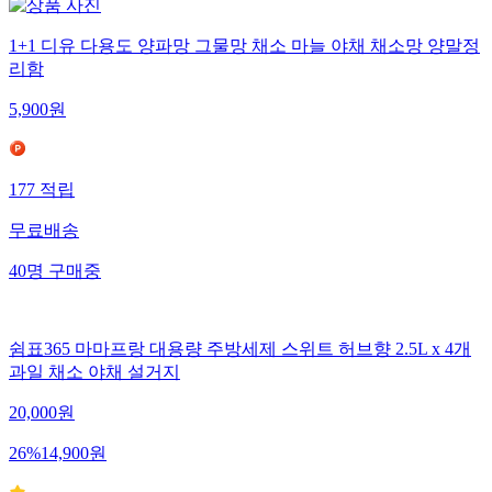
1+1 디유 다용도 양파망 그물망 채소 마늘 야채 채소망 양말정
리함
5,900
원
177
적립
무료배송
40
명
구매중
쉼표365 마마프랑 대용량 주방세제 스위트 허브향 2.5L x 4개
과일 채소 야채 설거지
20,000
원
26
%
14,900
원