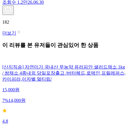
조회수
1.2만
26.06.30
182
더보기
이 리뷰를 본 유저들이 관심있어 한 상품
[산지직송] 자연미가 국내산 무농약 유러피안 샐러드채소 1kg
/ 쌈채소 4종내외 당일포장출고 /버터헤드,로메인,프릴레퍼스,
카이피라,이자벨 멀티립/
15,000
원
7
%
14,000
원
4.8