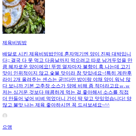
제육비빔밥
배달로 시킨 제육비빔밥인데 혼자먹기엔 양이 진짜 대박입니
다;; 결국 다 못 먹고 다음날까지 먹으려고 따로 남겨두었을 만
큼 혜자로운 양이에요! 뚜껑 열자마자 불향이 훅 나는데 고기
맛이 인위적이지 않고 숯불 맛이라 참 맛있네요~!특히 계란후
라이 2개 올려주는 센스는 굳!! ​다만 밥이랑 야채 양이 워낙 많
다 보니까 기본 고추장 소스가 양에 비해 좀 적더라고요ㅠ.ㅠ
저는 싱거운 것보다 매콤하게 먹는 걸 좋아해서 소스를 직접
더 만들어 넣어 비벼 먹었더니 간이 딱 맞고 맛있었습니다! 양
많고 불맛 나는 제육 좋아하시면 꼭 드셔보세요~^^
으앵