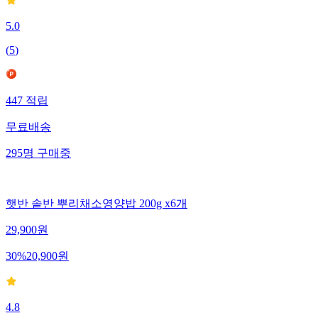
5.0
(
5
)
447
적립
무료배송
295
명
구매중
햇반 솥반 뿌리채소영양밥 200g x6개
29,900
원
30
%
20,900
원
4.8