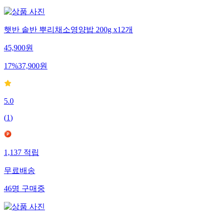
햇반 솥반 뿌리채소영양밥 200g x12개
45,900
원
17
%
37,900
원
5.0
(
1
)
1,137
적립
무료배송
46
명
구매중