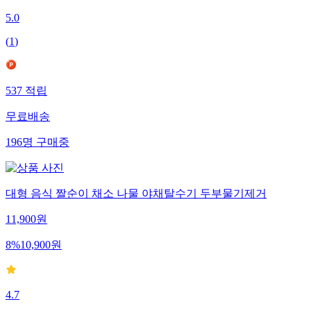
5.0
(
1
)
537
적립
무료배송
196
명
구매중
대형 음식 짤순이 채소 나물 야채탈수기 두부물기제거
11,900
원
8
%
10,900
원
4.7