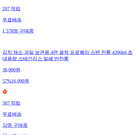
297
적립
무료배송
1,578
명
구매중
김치 채소 과일 보관용 4면 결착 프로벨라 스텐 찬통 4200ml 초
대용량 스테인리스 밀폐 반찬통
38,900
원
57
%
16,900
원
507
적립
무료배송
32
명
구매중