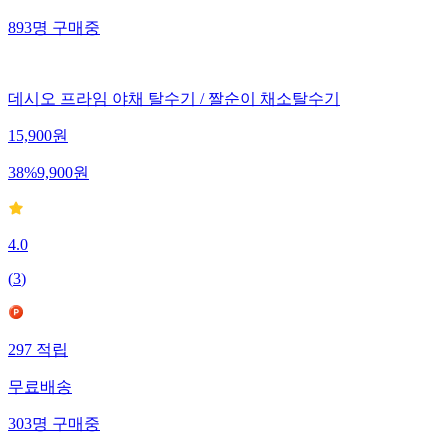
893
명
구매중
데시오 프라임 야채 탈수기 / 짤순이 채소탈수기
15,900
원
38
%
9,900
원
4.0
(
3
)
297
적립
무료배송
303
명
구매중