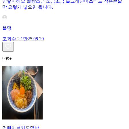
안좋아해요 설탕조금 소금조금 홀그레인머스터드 작은큰술
딱 요렇게 넣으면 됩니다.
똘맹
조회수
2.1만
25.08.29
999+
명란아보카도덮밥