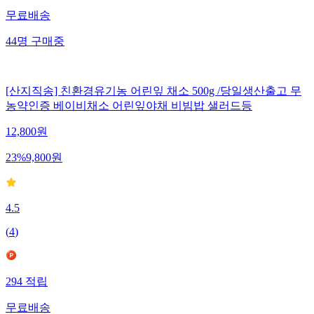
무료배송
44
명
구매중
[산지직송] 친환경유기농 어린잎 채소 500g /당일생산출고 무
농약인증 베이비채소 어린잎야채 비빔밥 샐러드등
12,800
원
23
%
9,800
원
4.5
(
4
)
294
적립
무료배송