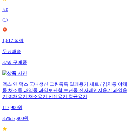
5.0
(
1
)
1,617
적립
무료배송
37
명
구매중
맥스 앤 맥스 국내생산 그린톡톡 밀폐용기 세트 / 김치통 야채
통 채소통 과일통 과일보관함 보관통 전자레인지용기 과일용
기 야채용기 채소용기 신선용기 항균용기
117,900
원
85
%
17,900
원