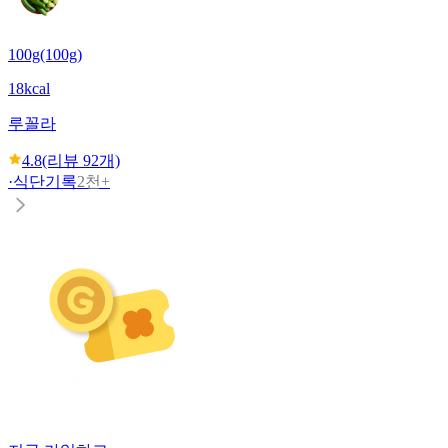
100g(100g)
18kcal
루꼴라
4.8
(리뷰
92
개)
·
식단기록
2천+