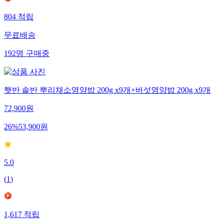
804
적립
무료배송
192
명
구매중
햇반 솥반 뿌리채소영양밥 200g x9개+버섯영양밥 200g x9개
72,900
원
26
%
53,900
원
5.0
(
1
)
1,617
적립