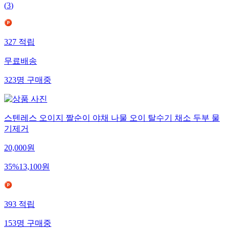
(
3
)
327
적립
무료배송
323
명
구매중
스텐레스 오이지 짤순이 야채 나물 오이 탈수기 채소 두부 물
기제거
20,000
원
35
%
13,100
원
393
적립
153
명
구매중