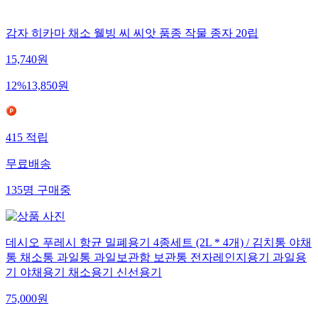
감자 히카마 채소 웰빙 씨 씨앗 품종 작물 종자 20립
15,740
원
12
%
13,850
원
415
적립
무료배송
135
명
구매중
데시오 푸레시 항균 밀폐용기 4종세트 (2L * 4개) / 김치통 야채
통 채소통 과일통 과일보관함 보관통 전자레인지용기 과일용
기 야채용기 채소용기 신선용기
75,000
원