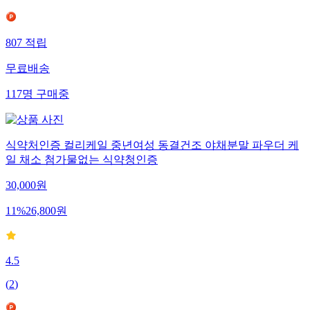
807
적립
무료배송
117
명
구매중
식약처인증 컬리케일 중년여성 동결건조 야채분말 파우더 케
일 채소 첨가물없는 식약청인증
30,000
원
11
%
26,800
원
4.5
(
2
)