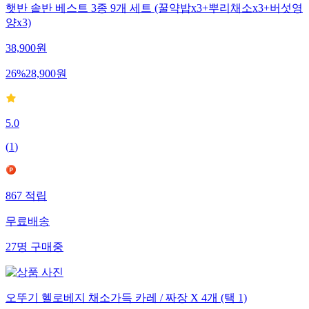
햇반 솥반 베스트 3종 9개 세트 (꿀약밥x3+뿌리채소x3+버섯영
양x3)
38,900
원
26
%
28,900
원
5.0
(
1
)
867
적립
무료배송
27
명
구매중
오뚜기 헬로베지 채소가득 카레 / 짜장 X 4개 (택 1)