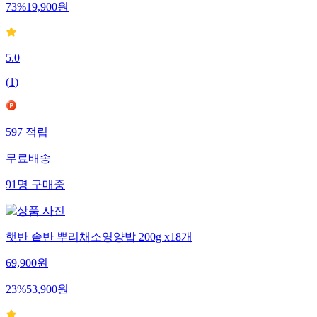
73
%
19,900
원
5.0
(
1
)
597
적립
무료배송
91
명
구매중
햇반 솥반 뿌리채소영양밥 200g x18개
69,900
원
23
%
53,900
원