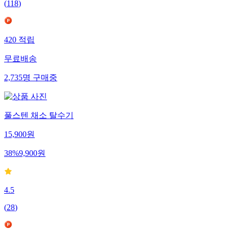
(
118
)
420
적립
무료배송
2,735
명
구매중
풀스텐 채소 탈수기
15,900
원
38
%
9,900
원
4.5
(
28
)