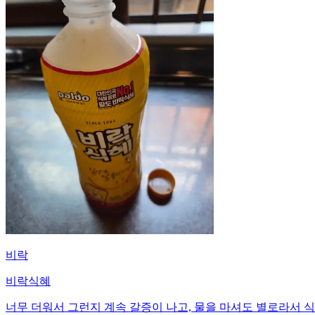
비락
비락식혜
너무 더워서 그런지 계속 갈증이 나고, 물을 마셔도 별로라서 