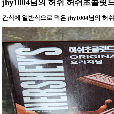
jhy1004님의 허쉬 허쉬초콜릿
간식에 일반식으로 먹은 jhy1004님의 