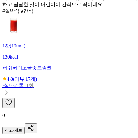
하고 달달한 맛이 어린아이 간식으로 딱이네요.
#일반식 #간식
1잔(190ml)
130kcal
허쉬
허쉬초콜릿드링크
4.8
(리뷰
17
개)
·
식단기록
11회
0
신고·제보