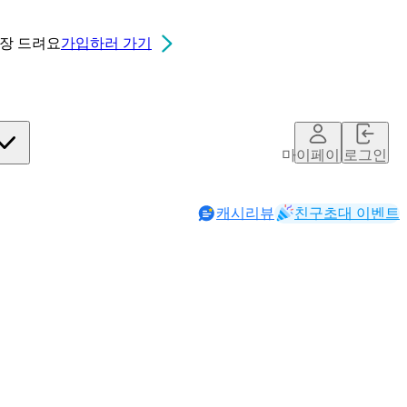
0장
드려요
가입하러 가기
마이페이지
로그인
캐시리뷰
친구초대 이벤트