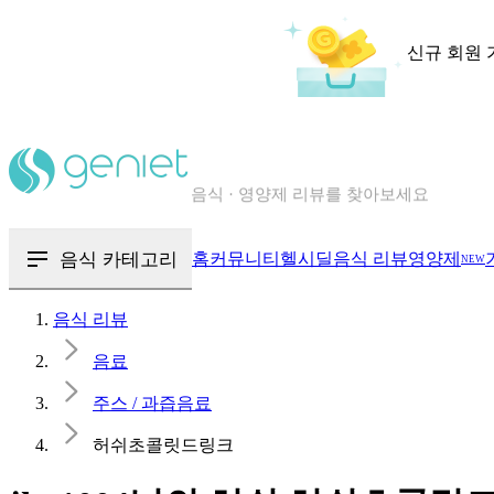
신규 회원 
칼로리와 영양성분을 검색해보세요
혈당 · 다이어트 음식 검색해보세요
음식 카테고리
홈
커뮤니티
헬시딜
음식 리뷰
영양제
NEW
음식 · 영양제 리뷰를 찾아보세요
음식 리뷰
음료
주스 / 과즙음료
허쉬초콜릿드링크