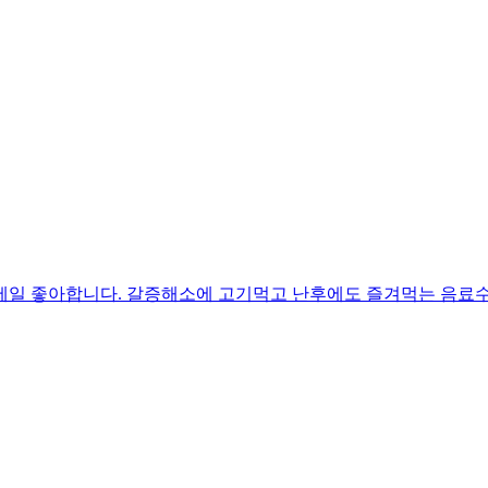
제일 좋아합니다. 갈증해소에 고기먹고 난후에도 즐겨먹는 음료수