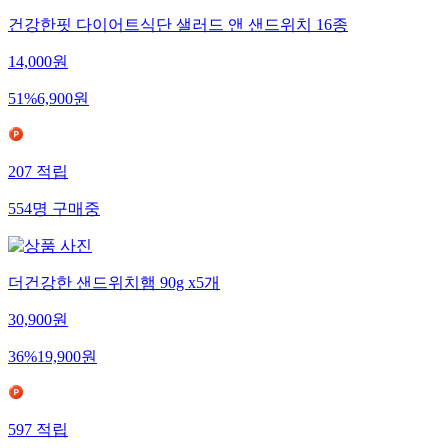
건강한핏 다이어트식단 샐러드 앤 샌드위치 16종
14,000
원
51
%
6,900
원
207
적립
554
명
구매중
더건강한 샌드위치햄 90g x5개
30,900
원
36
%
19,900
원
597
적립