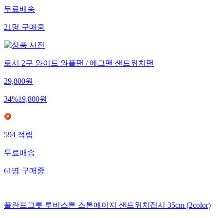
무료배송
21
명
구매중
로시 2구 와이드 와플팬 / 에그팬 샌드위치팬
29,800
원
34
%
19,800
원
594
적립
무료배송
61
명
구매중
폴란드그릇 루비스톤 스톤에이지 샌드위치접시 35cm (2color)