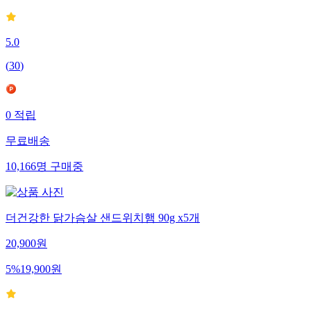
5.0
(
30
)
0
적립
무료배송
10,166
명
구매중
더건강한 닭가슴살 샌드위치햄 90g x5개
20,900
원
5
%
19,900
원