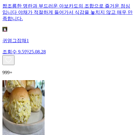
짭조름한 명란과 부드러운 아보카도의 조합으로 즐거운 점심
입니다 야채가 적절하게 들어가서 식감을 놓치지 않고 매우 만
족합니다.
귀염그잡채1
조회수
9.5만
25.08.28
999+