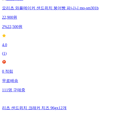
모리츠 와플메이커 샌드위치 붕어빵 파니니 mo-sm301b
22,900
원
2
%
22,500
원
4.0
(
1
)
0
적립
무료배송
111
명
구매중
리츠 샌드위치 크래커 치즈 96gx12개