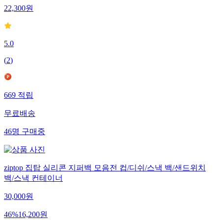
22,300
원
5.0
(
2
)
669
적립
무료배송
46
명
구매중
ziptop 집탑 실리콘 지퍼백 모음전 컵/디쉬/스낵 백/샌드위치
백/스낵 컨테이너
30,000
원
46
%
16,200
원