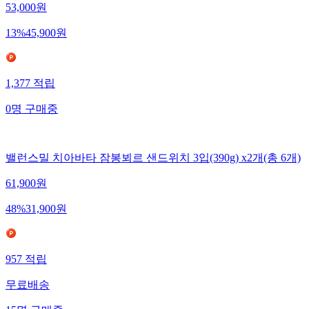
53,000
원
13
%
45,900
원
1,377
적립
0
명
구매중
밸런스밀 치아바타 잠봉뵈르 샌드위치 3입(390g) x2개(총 6개)
61,900
원
48
%
31,900
원
957
적립
무료배송