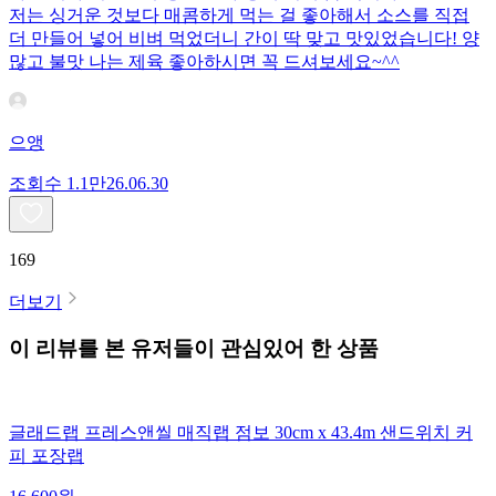
저는 싱거운 것보다 매콤하게 먹는 걸 좋아해서 소스를 직접
더 만들어 넣어 비벼 먹었더니 간이 딱 맞고 맛있었습니다! 양
많고 불맛 나는 제육 좋아하시면 꼭 드셔보세요~^^
으앵
조회수
1.1만
26.06.30
169
더보기
이 리뷰를 본 유저들이 관심있어 한 상품
글래드랩 프레스앤씰 매직랩 점보 30cm x 43.4m 샌드위치 커
피 포장랩