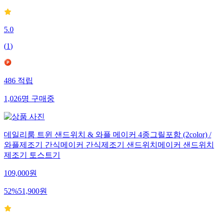
5.0
(
1
)
486
적립
1,026
명
구매중
데일리룸 트윈 샌드위치 & 와플 메이커 4종그릴포함 (2color) /
와플제조기 간식메이커 간식제조기 샌드위치메이커 샌드위치
제조기 토스트기
109,000
원
52
%
51,900
원