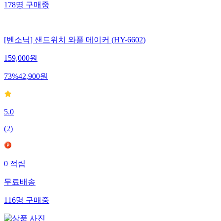
178
명
구매중
[벤소닉] 샌드위치 와플 메이커 (HY-6602)
159,000
원
73
%
42,900
원
5.0
(
2
)
0
적립
무료배송
116
명
구매중