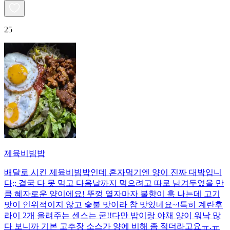
25
제육비빔밥
배달로 시킨 제육비빔밥인데 혼자먹기엔 양이 진짜 대박입니
다;; 결국 다 못 먹고 다음날까지 먹으려고 따로 남겨두었을 만
큼 혜자로운 양이에요! 뚜껑 열자마자 불향이 훅 나는데 고기
맛이 인위적이지 않고 숯불 맛이라 참 맛있네요~!특히 계란후
라이 2개 올려주는 센스는 굳!! ​다만 밥이랑 야채 양이 워낙 많
다 보니까 기본 고추장 소스가 양에 비해 좀 적더라고요ㅠ.ㅠ