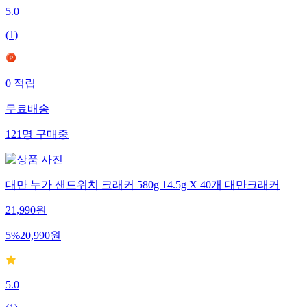
5.0
(
1
)
0
적립
무료배송
121
명
구매중
대만 누가 샌드위치 크래커 580g 14.5g X 40개 대만크래커
21,990
원
5
%
20,990
원
5.0