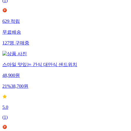
(
1
)
629
적립
무료배송
127
명
구매중
스마일 맛있는 간식 대만식 샌드위치
48,900
원
21
%
38,700
원
5.0
(
1
)