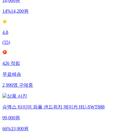
16,600
원
14
%
14,200
원
4.8
(
55
)
426
적립
무료배송
2,990
명
구매중
슈맥스 타이머 와플 샌드위치 메이커 HU-SWT888
99,000
원
66
%
33,900
원