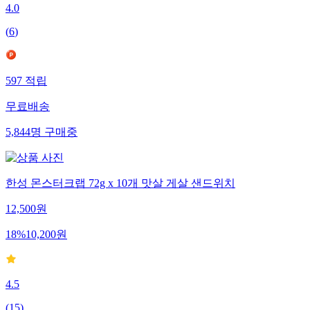
4.0
(
6
)
597
적립
무료배송
5,844
명
구매중
한성 몬스터크랩 72g x 10개 맛살 게살 샌드위치
12,500
원
18
%
10,200
원
4.5
(
15
)