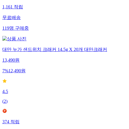
1,161
적립
무료배송
119
명
구매중
대만 누가 샌드위치 크래커 14.5g X 20개 대만크래커
13,490
원
7
%
12,490
원
4.5
(
2
)
374
적립