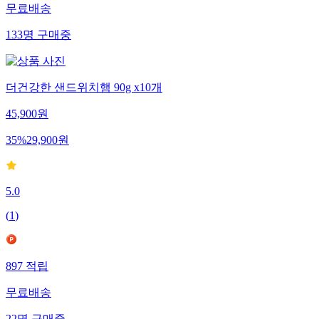
무료배송
133
명
구매중
더건강한 샌드위치햄 90g x10개
45,900
원
35
%
29,900
원
5.0
(
1
)
897
적립
무료배송