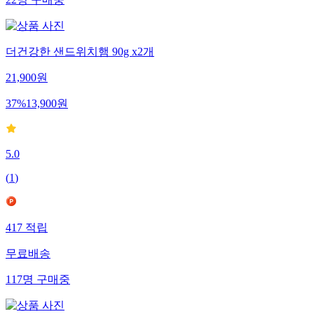
22
명
구매중
더건강한 샌드위치햄 90g x2개
21,900
원
37
%
13,900
원
5.0
(
1
)
417
적립
무료배송
117
명
구매중