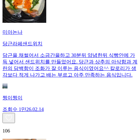
미아논나
당근라페샌드위치
당근을 채썰어서 소금간을하고 30분뒤 양념한뒤 식빵안에 가
득 넣어서 샌드위치를 만들었어요. 당근과 상추의 아삭함과 계
란의 담백함이 조화가 잘 이루는 음식이였어요^^ 칼로리가 생
각보다 적게 나가고 배는 부르고 아주 만족하는 음식입니다.
쩡이쩡이
조회수
1만
26.02.14
106