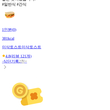
#일반식 #간식
1인분(0)
381kcal
이삭토스트
이삭토스트
4.8
(리뷰
121
개)
·
식단기록
2천+