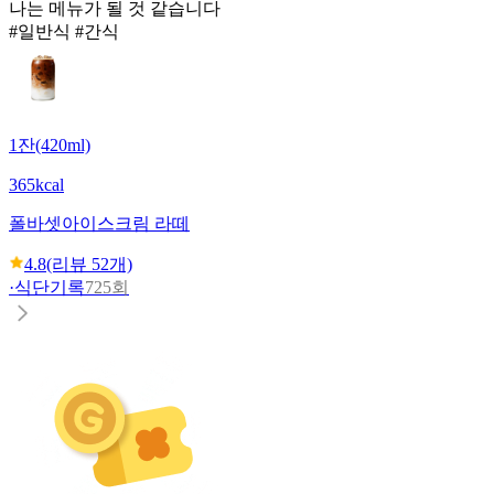
나는 메뉴가 될 것 같습니다
#일반식 #간식
1잔(420ml)
365kcal
폴바셋
아이스크림 라떼
4.8
(리뷰
52
개)
·
식단기록
725회