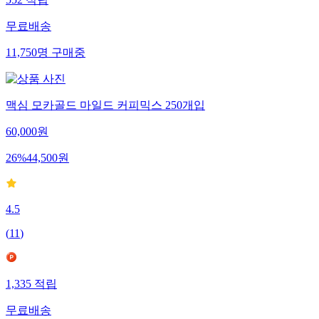
552
적립
무료배송
11,750
명
구매중
맥심 모카골드 마일드 커피믹스 250개입
60,000
원
26
%
44,500
원
4.5
(
11
)
1,335
적립
무료배송