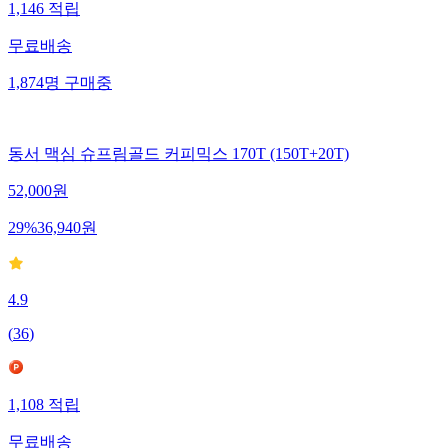
1,146
적립
무료배송
1,874
명
구매중
동서 맥심 슈프림골드 커피믹스 170T (150T+20T)
52,000
원
29
%
36,940
원
4.9
(
36
)
1,108
적립