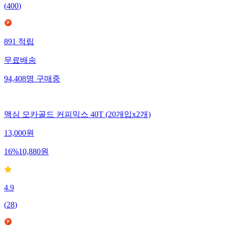
(
400
)
891
적립
무료배송
94,408
명
구매중
맥심 모카골드 커피믹스 40T (20개입x2개)
13,000
원
16
%
10,880
원
4.9
(
28
)