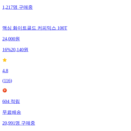
1,217
명
구매중
맥심 화이트골드 커피믹스 100T
24,000
원
16
%
20,140
원
4.8
(
116
)
604
적립
무료배송
20,991
명
구매중