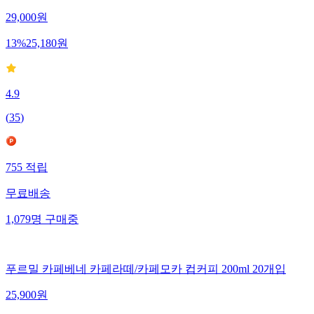
29,000
원
13
%
25,180
원
4.9
(
35
)
755
적립
무료배송
1,079
명
구매중
푸르밀 카페베네 카페라떼/카페모카 컵커피 200ml 20개입
25,900
원