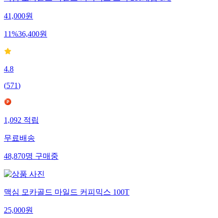
41,000
원
11
%
36,400
원
4.8
(
571
)
1,092
적립
무료배송
48,870
명
구매중
맥심 모카골드 마일드 커피믹스 100T
25,000
원