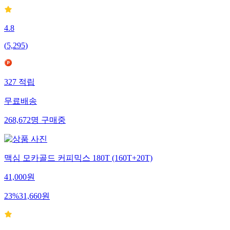
4.8
(
5,295
)
327
적립
무료배송
268,672
명
구매중
맥심 모카골드 커피믹스 180T (160T+20T)
41,000
원
23
%
31,660
원