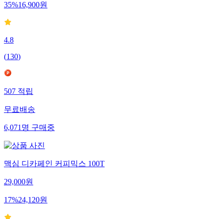
35
%
16,900
원
4.8
(
130
)
507
적립
무료배송
6,071
명
구매중
맥심 디카페인 커피믹스 100T
29,000
원
17
%
24,120
원