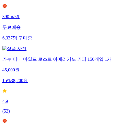
390
적립
무료배송
6,337
명
구매중
카누 미니 마일드 로스트 아메리카노 커피 150개입 1개
45,000
원
15
%
38,200
원
4.9
(
53
)