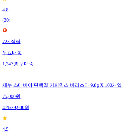
4.8
(
30
)
723
적립
무료배송
1,247
명
구매중
제누 스테비아 단백질 커피믹스 바리스타 9.8g X 100개입
75,000
원
47
%
39,900
원
4.5