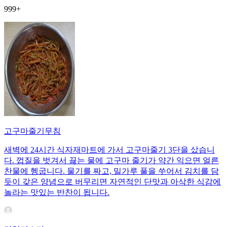
999+
고구마줄기무침
새벽에 24시간 식자재마트에 가서 고구마줄기 3단을 샀습니
다. 껍질을 벗겨서 끓는 물에 고구마 줄기가 약간 익으면 얼른
찬물에 헹굽니다. 물기를 짜고, 밀가루 풀을 쑤어서 김치를 담
듯이 갖은 양념으로 버무리면 자연적인 단맛과 아삭한 식감에
놀라는 맛있는 반찬이 됩니다.