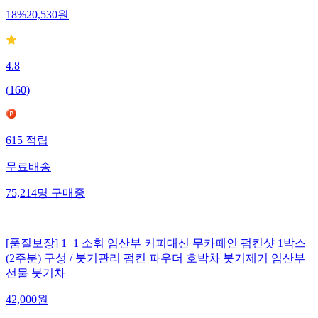
18
%
20,530
원
4.8
(
160
)
615
적립
무료배송
75,214
명
구매중
[품질보장] 1+1 소휘 임산부 커피대신 무카페인 펌킨샷 1박스
(2주분) 구성 / 붓기관리 펌킨 파우더 호박차 붓기제거 임산부
선물 붓기차
42,000
원