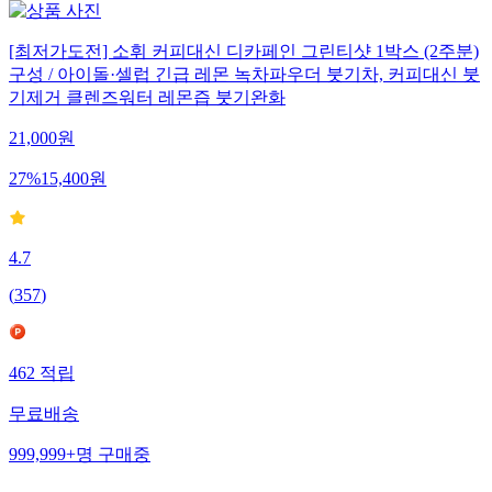
[최저가도전] 소휘 커피대신 디카페인 그린티샷 1박스 (2주분)
구성 / 아이돌·셀럽 긴급 레몬 녹차파우더 붓기차, 커피대신 붓
기제거 클렌즈워터 레몬즙 붓기완화
21,000
원
27
%
15,400
원
4.7
(
357
)
462
적립
무료배송
999,999+
명
구매중