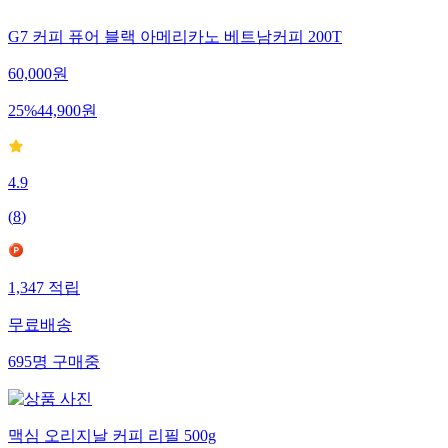
G7 커피 퓨어 블랙 아메리카노 베트남커피 200T
60,000
원
25
%
44,900
원
4.9
(
8
)
1,347
적립
무료배송
695
명
구매중
맥심 오리지날 커피 리필 500g