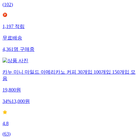
(
102
)
1,197
적립
무료배송
4,361
명
구매중
카누 미니 마일드 아메리카노 커피 30개입 100개입 150개입 모
음
19,800
원
34
%
13,000
원
4.8
(
63
)