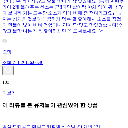
맛이 인위적이지 않고 숯불 맛이라 참 맛있네요~!특히 계란후
라이 2개 올려주는 센스는 굳!! ​다만 밥이랑 야채 양이 워낙 많
다 보니까 기본 고추장 소스가 양에 비해 좀 적더라고요ㅠ.ㅠ
저는 싱거운 것보다 매콤하게 먹는 걸 좋아해서 소스를 직접
더 만들어 넣어 비벼 먹었더니 간이 딱 맞고 맛있었습니다! 양
많고 불맛 나는 제육 좋아하시면 꼭 드셔보세요~^^
으앵
조회수
1.2만
26.06.30
180
더보기
이 리뷰를 본 유저들이 관심있어 한 상품
맥심 모카골드 마일드 커피믹스 스틱 210개입 1개