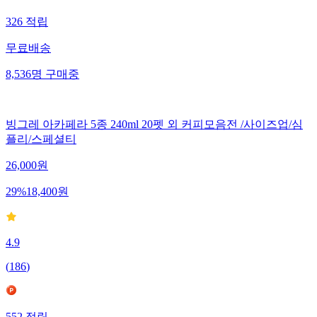
326
적립
무료배송
8,536
명
구매중
빙그레 아카페라 5종 240ml 20펫 외 커피모음전 /사이즈업/심
플리/스페셜티
26,000
원
29
%
18,400
원
4.9
(
186
)