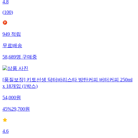
4.8
(
100
)
949
적립
무료배송
58,689
명
구매중
[품질보장] 키토선생 닥터바리스타 방탄커피 버터커피 250ml
x 18개입 (1박스)
54,000
원
45
%
29,700
원
4.6