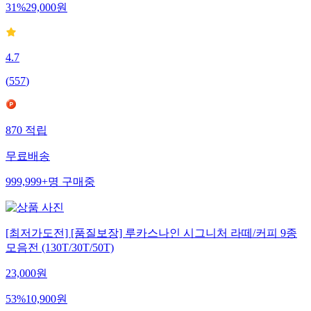
31
%
29,000
원
4.7
(
557
)
870
적립
무료배송
999,999+
명
구매중
[최저가도전] [품질보장] 루카스나인 시그니처 라떼/커피 9종
모음전 (130T/30T/50T)
23,000
원
53
%
10,900
원