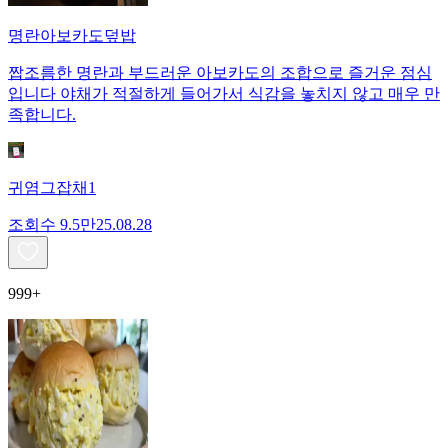
명란아보카도덮밥
짭조름한 명란과 부드러운 아보카도의 조합으로 즐거운 점심
입니다 야채가 적절하게 들어가서 식감을 놓치지 않고 매우 만
족합니다.
귀염그잡채1
조회수
9.5만
25.08.28
999+