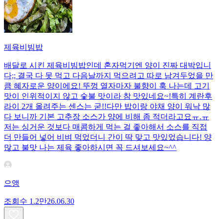
제육비빔밥
배달로 시킨 제육비빔밥인데 혼자먹기엔 양이 진짜 대박입니
다;; 결국 다 못 먹고 다음날까지 먹으려고 따로 남겨두었을 만
큼 혜자로운 양이에요! 뚜껑 열자마자 불향이 훅 나는데 고기
맛이 인위적이지 않고 숯불 맛이라 참 맛있네요~!특히 계란후
라이 2개 올려주는 센스는 굳!! ​다만 밥이랑 야채 양이 워낙 많
다 보니까 기본 고추장 소스가 양에 비해 좀 적더라고요ㅠ.ㅠ
저는 싱거운 것보다 매콤하게 먹는 걸 좋아해서 소스를 직접
더 만들어 넣어 비벼 먹었더니 간이 딱 맞고 맛있었습니다! 양
많고 불맛 나는 제육 좋아하시면 꼭 드셔보세요~^^
으앵
조회수
1.2만
26.06.30