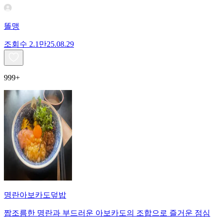
똘맹
조회수
2.1만
25.08.29
999+
명란아보카도덮밥
짭조름한 명란과 부드러운 아보카도의 조합으로 즐거운 점심