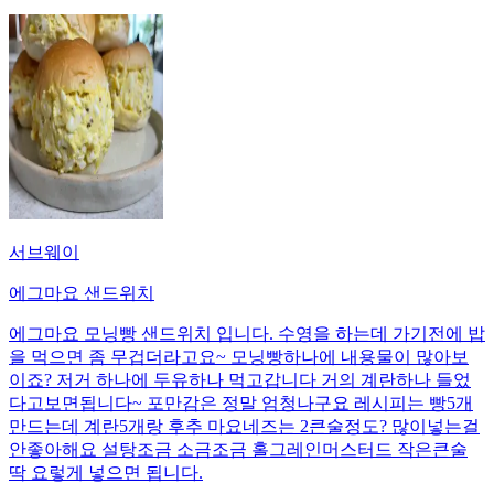
서브웨이
에그마요 샌드위치
에그마요 모닝빵 샌드위치 입니다. 수영을 하는데 가기전에 밥
을 먹으면 좀 무겁더라고요~ 모닝빵하나에 내용물이 많아보
이죠? 저거 하나에 두유하나 먹고갑니다 거의 계란하나 들었
다고보면됩니다~ 포만감은 정말 엄청나구요 레시피는 빵5개
만드는데 계란5개랑 후추 마요네즈는 2큰술정도? 많이넣는걸
안좋아해요 설탕조금 소금조금 홀그레인머스터드 작은큰술
딱 요렇게 넣으면 됩니다.