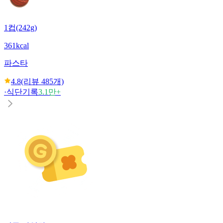
1컵(242g)
361kcal
파스타
4.8
(리뷰
485
개)
·
식단기록
3.1만+