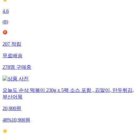
4.6
(
8
)
207
적립
무료배송
278
명
구매중
오늘도 순삭 떡볶이 230g x 5팩 소스 포함 , 김말이, 만두튀김,
부산어묵
20,900
원
48
%
10,900
원