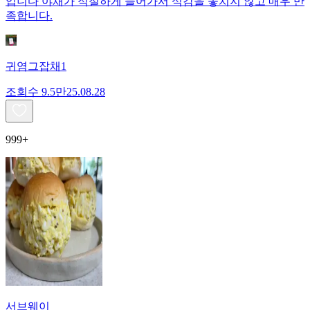
입니다 야채가 적절하게 들어가서 식감을 놓치지 않고 매우 만
족합니다.
귀염그잡채1
조회수
9.5만
25.08.28
999+
서브웨이