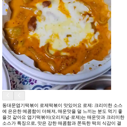
동대문엽기떡볶이 로제떡볶이 맛있어요 로제: 크리미한 소스
에 은은한 메콤함이 더해져, 매운맛을 덜 느끼는 분도 먹기 좋
을것 같아요 엽기떡볶이(오리지널·로제)는 매운맛과 크리미한
소스가 특징으로, 맛은 강한 매콤함과 쫀득한 떡의 식감이 결