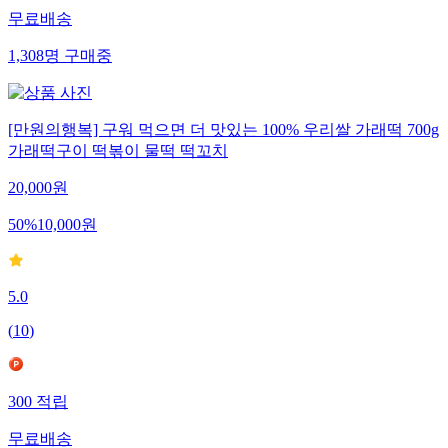
무료배송
1,308
명
구매중
[만원의행복] 구워 먹으면 더 맛있는 100% 우리쌀 가래떡 700g
가래떡구이 떡볶이 물떡 떡꼬치
20,000
원
50
%
10,000
원
5.0
(
10
)
300
적립
무료배송