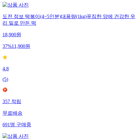
도전 점보 떡볶이(4~5인분)대용량(1kg)푸짐한 양에 건강한 우
리 밀로 만든 떡
18,900
원
37
%
11,900
원
4.8
(
5
)
357
적립
무료배송
691
명
구매중