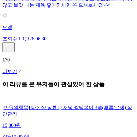
많고 불맛 나는 제육 좋아하시면 꼭 드셔보세요~^^
으앵
조회수
1.1만
26.06.30
170
더보기
이 리뷰를 본 유저들이 관심있어 한 상품
[만원의행복] 다신샵 당류1g 저당 쌀떡볶이 3팩(매콤/로제) 식
단관리
15,000
원