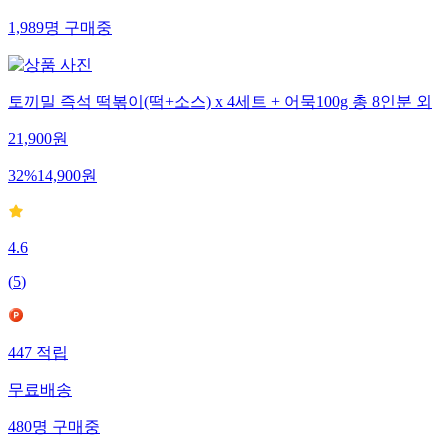
1,989
명
구매중
토끼밀 즉석 떡볶이(떡+소스) x 4세트 + 어묵100g 총 8인분 외
21,900
원
32
%
14,900
원
4.6
(
5
)
447
적립
무료배송
480
명
구매중