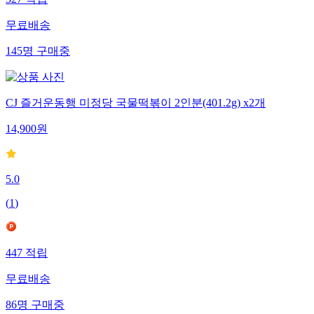
327
적립
무료배송
145
명
구매중
CJ 즐거운동행 미정당 국물떡볶이 2인분(401.2g) x2개
14,900
원
5.0
(
1
)
447
적립
무료배송
86
명
구매중