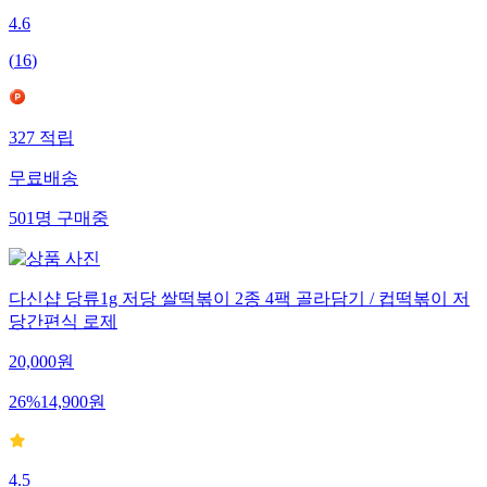
4.6
(
16
)
327
적립
무료배송
501
명
구매중
다신샵 당류1g 저당 쌀떡볶이 2종 4팩 골라담기 / 컵떡볶이 저
당간편식 로제
20,000
원
26
%
14,900
원
4.5