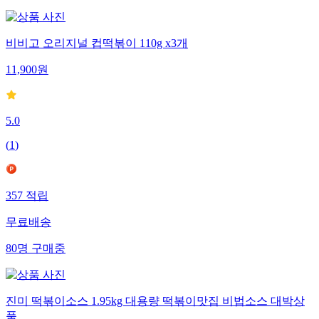
비비고 오리지널 컵떡볶이 110g x3개
11,900
원
5.0
(
1
)
357
적립
무료배송
80
명
구매중
진미 떡볶이소스 1.95kg 대용량 떡볶이맛집 비법소스 대박상