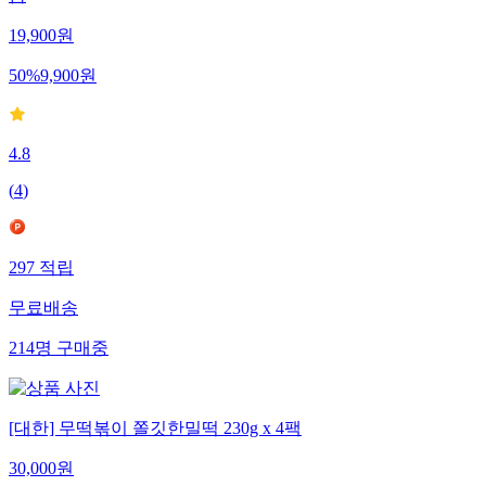
품
19,900
원
50
%
9,900
원
4.8
(
4
)
297
적립
무료배송
214
명
구매중
[대한] 무떡볶이 쫄깃한밀떡 230g x 4팩
30,000
원