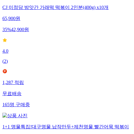
CJ 미정당 방앗간 가래떡 떡볶이 2인분(400g) x10개
65,900
원
35
%
42,900
원
4.0
(
2
)
1,287
적립
무료배송
165
명
구매중
1+1 명물특집!대구명물 납작만두+제천명물 빨간어묵 떡볶이