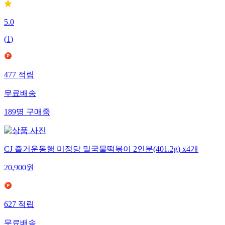
5.0
(
1
)
477
적립
무료배송
189
명
구매중
CJ 즐거운동행 미정당 밀국물떡볶이 2인분(401.2g) x4개
20,900
원
627
적립