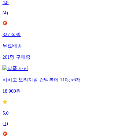
4.8
(
4
)
327
적립
무료배송
201
명
구매중
비비고 오리지널 컵떡볶이 110g x6개
18,900
원
5.0
(
1
)