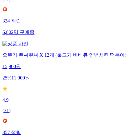
(
77
)
324
적립
6,802
명
구매중
오뚜기 뿌셔뿌셔 X 12개 (불고기 바베큐 양념치킨 떡볶이)
15,900
원
25
%
11,900
원
4.9
(
31
)
357
적립