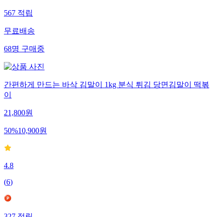
567
적립
무료배송
68
명
구매중
간편하게 만드는 바삭 김말이 1kg 분식 튀김 당면김말이 떡볶
이
21,800
원
50
%
10,900
원
4.8
(
6
)