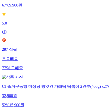
67
%
9,900
원
5.0
(
1
)
297
적립
무료배송
77
명
구매중
CJ 즐거운동행 미정당 방앗간 가래떡 떡볶이 2인분(400g) x2개
32,900
원
52
%
15,900
원