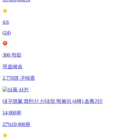
33
%
10,000
원
4.6
(
24
)
300
적립
무료배송
2,776
명
구매중
대구명물 캡틴신 신대장 떡볶이 (4팩) 초특가!!
14,900
원
27
%
10,900
원