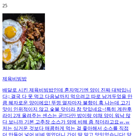
25
제육비빔밥
배달로 시킨 제육비빔밥인데 혼자먹기엔 양이 진짜 대박입니
다;; 결국 다 못 먹고 다음날까지 먹으려고 따로 남겨두었을 만
큼 혜자로운 양이에요! 뚜껑 열자마자 불향이 훅 나는데 고기
맛이 인위적이지 않고 숯불 맛이라 참 맛있네요~!특히 계란후
라이 2개 올려주는 센스는 굳!! ​다만 밥이랑 야채 양이 워낙 많
다 보니까 기본 고추장 소스가 양에 비해 좀 적더라고요ㅠ.ㅠ
저는 싱거운 것보다 매콤하게 먹는 걸 좋아해서 소스를 직접
더 만들어 넣어 비벼 먹었더니 간이 딱 맞고 맛있었습니다! 양