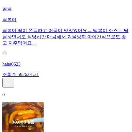
곰곰
떡볶이
떡볶이 떡이 쫀득하고 어묵이 맛있었어요ㅡ 떡볶이 소스는 달
달하면서도 적당히만 매콤해서 겨울방학 아이간식으로도 좋
고 자주먹어요ㅡ
haha0623
조회수
59
26.01.21
0