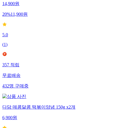
14,900
원
20
%
11,900
원
5.0
(
1
)
357
적립
무료배송
432
명
구매중
다담 매콤달콤 떡볶이양념 150g x2개
6,900
원