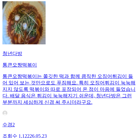
청년다방
통큰오짱떡볶이
통큰오짱떡볶이는 쫄깃한 떡과 함께 큼직한 오징어튀김이 들
어 있어 보는 것만으로도 푸짐해요. 특히 오징어튀김이 눅눅해
지지 않도록 떡볶이와 따로 포장되어 온 점이 마음에 들었습니
다. 배달 음식은 튀김이 눅눅해지기 쉬운데, 청년다방은 그런
부분까지 세심하게 신경 써 주시더라구요.
수경2
조회수
1,122
26.05.23