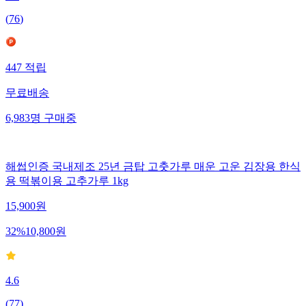
(
76
)
447
적립
무료배송
6,983
명
구매중
해썹인증 국내제조 25년 금탑 고춧가루 매운 고운 김장용 한식
용 떡볶이용 고추가루 1kg
15,900
원
32
%
10,800
원
4.6