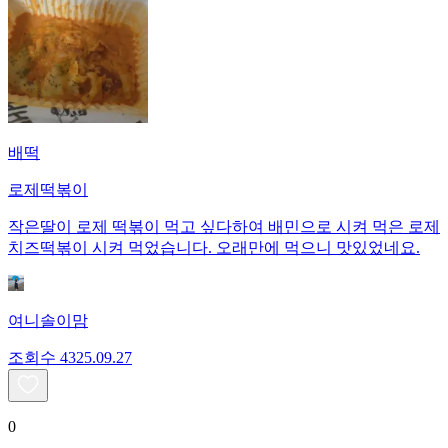
배떡
로제떡볶이
작은딸이 로제 떡볶이 먹고 싶다하여 배민으로 시켜 먹은 로제
치즈떡볶이 시켜 먹었습니다. 오래만에 먹으니 맛있었네요.
여니솔이맘
조회수
43
25.09.27
0