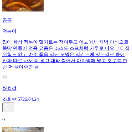
곰곰
떡볶이
집에 항상 떡볶이 밀키트는 쟁여두고 이ㅛ어서 저녁 야식으로
뚝딱 만들어 먹음 요즘은 소스도 스프처럼 가루로 나오니 터질
위험도 없고 아주 좋음 일단 오뎅은 밀키트에 있는걸로 씅에
안파 따로 사서 더 넣고 대파 썰어서 마지막에 넣고 호로록 한
번 더 끓여주면 끝
씽씽걸
조회수
57
26.04.24
0