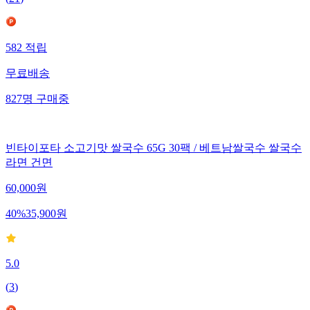
(
21
)
582
적립
무료배송
827
명
구매중
빈타이포타 소고기맛 쌀국수 65G 30팩 / 베트남쌀국수 쌀국수
라면 건면
60,000
원
40
%
35,900
원
5.0
(
3
)