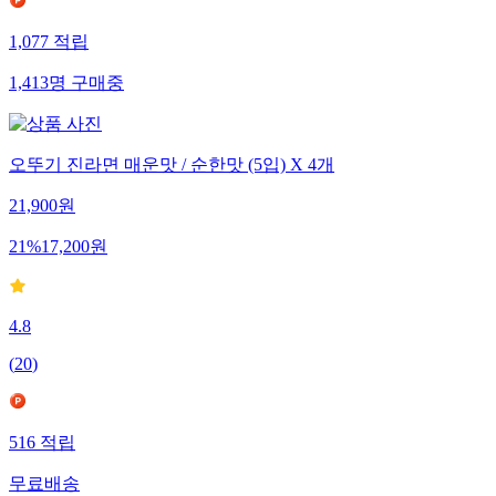
1,077
적립
1,413
명
구매중
오뚜기 진라면 매운맛 / 순한맛 (5입) X 4개
21,900
원
21
%
17,200
원
4.8
(
20
)
516
적립
무료배송