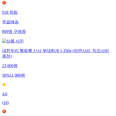
918
적립
무료배송
809
명
구매중
대한우리 햄듬뿍 신사 부대찌개 1,350g (라면사리, 치즈사리
증정)
23,900
원
50
%
11,900
원
4.6
(
10
)