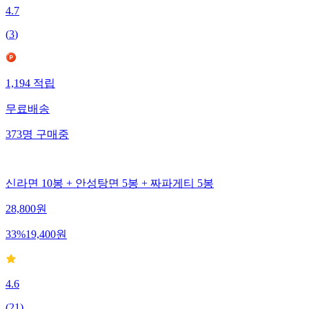
4.7
(
3
)
1,194
적립
무료배송
373
명
구매중
신라면 10봉 + 안성탕면 5봉 + 짜파게티 5봉
28,800
원
33
%
19,400
원
4.6