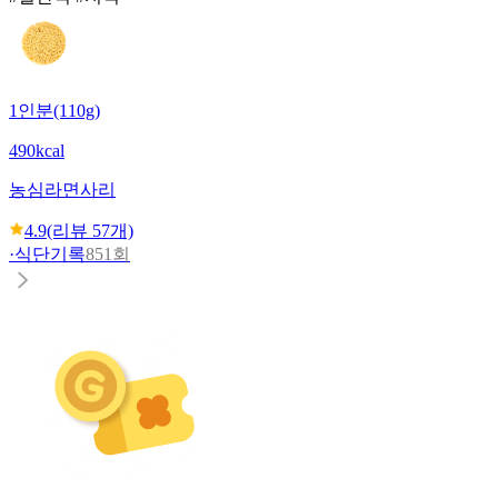
1인분(110g)
490kcal
농심
라면사리
4.9
(리뷰
57
개)
·
식단기록
851회