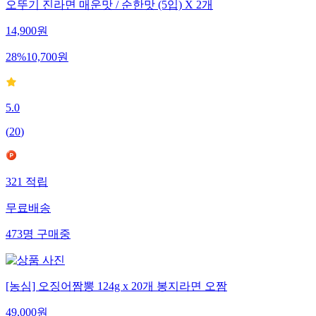
오뚜기 진라면 매운맛 / 순한맛 (5입) X 2개
14,900
원
28
%
10,700
원
5.0
(
20
)
321
적립
무료배송
473
명
구매중
[농심] 오징어짬뽕 124g x 20개 봉지라면 오짬