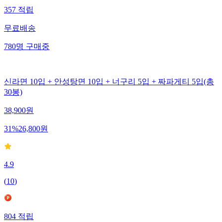
357
적립
무료배송
780
명
구매중
신라면 10입 + 안성탕면 10입 + 너구리 5입 + 짜파게티 5입(총
30봉)
38,900
원
31
%
26,800
원
4.9
(
10
)
804
적립