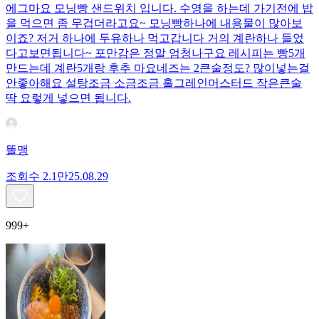
에그마요 모닝빵 샌드위치 입니다. 수영을 하는데 가기전에 밥
을 먹으면 좀 무겁더라고요~ 모닝빵하나에 내용물이 많아보
이죠? 저거 하나에 두유하나 먹고갑니다 거의 계란하나 들었
다고보면됩니다~ 포만감은 정말 엄청나구요 레시피는 빵5개
만드는데 계란5개랑 후추 마요네즈는 2큰술정도? 많이넣는걸
안좋아해요 설탕조금 소금조금 홀그레인머스터드 작은큰술
딱 요렇게 넣으면 됩니다.
똘맹
조회수
2.1만
25.08.29
999+