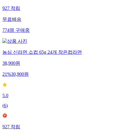
927
적립
무료배송
774
명
구매중
농심 신라면 소컵 65g 24개 작은컵라면
38,900
원
21
%
30,900
원
5.0
(
6
)
927
적립