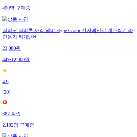
490
명
구매중
실리닷 실리콘 사각 냄비 3type 6color 전자레인지 계란찜기 라
면용기 찌게냄비
23,000
원
44
%
12,900
원
4.9
(
20
)
387
적립
2,182
명
구매중