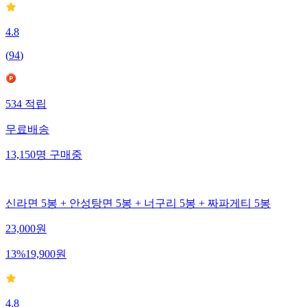
4.8
(
94
)
534
적립
무료배송
13,150
명
구매중
신라면 5봉 + 안성탕면 5봉 + 너구리 5봉 + 짜파게티 5봉
23,000
원
13
%
19,900
원
4.8