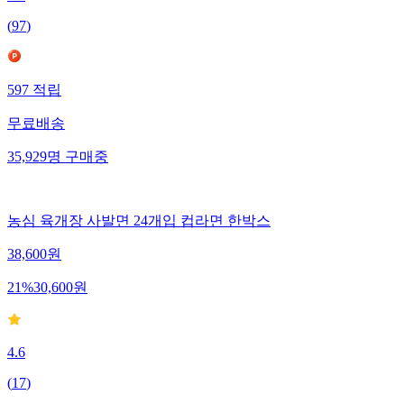
(
97
)
597
적립
무료배송
35,929
명
구매중
농심 육개장 사발면 24개입 컵라면 한박스
38,600
원
21
%
30,600
원
4.6
(
17
)