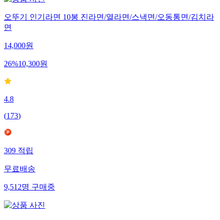
오뚜기 인기라면 10봉 진라면/열라면/스낵면/오동통면/김치라
면
14,000
원
26
%
10,300
원
4.8
(
173
)
309
적립
무료배송
9,512
명
구매중