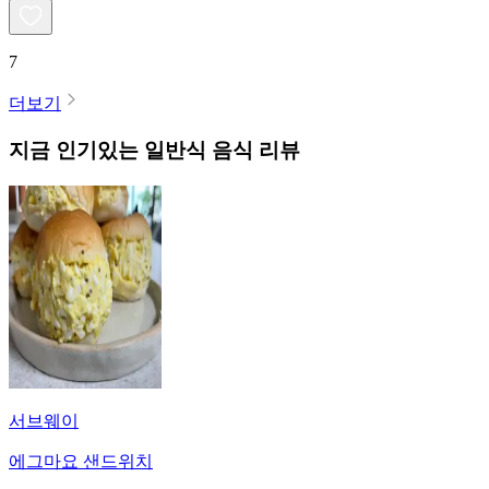
7
더보기
지금 인기있는
일반식
음식 리뷰
서브웨이
에그마요 샌드위치