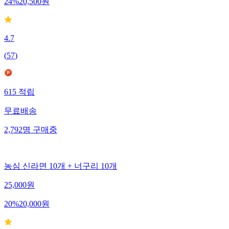
24
%
20,500
원
4.7
(
57
)
615
적립
무료배송
2,792
명
구매중
농심 신라면 10개 + 너구리 10개
25,000
원
20
%
20,000
원