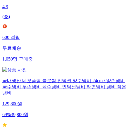
4.9
(
38
)
600
적립
무료배송
1,050
명
구매중
국내생산 네오플램 블로썸 인덕션 양수냄비 24cm / 양손냄비
국수냄비 두손냄비 육수냄비 인덕션냄비 라면냄비 냄비 작은
냄비
129,800
원
69
%
39,800
원