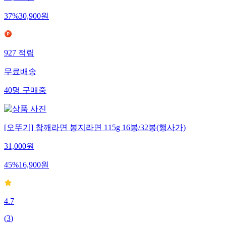
49,000
원
37
%
30,900
원
927
적립
무료배송
40
명
구매중
[오뚜기] 참깨라면 봉지라면 115g 16봉/32봉(행사가)
31,000
원
45
%
16,900
원
4.7
(
3
)