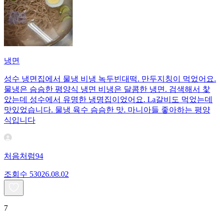
냉면
성수 냉면집에서 물냉 비냉 녹두빈대떡. 만두지칭이 먹었어요.
물냉은 슴슴한 평양식 냉면 비냉은 달콤한 냉면. 검색해서 찿
았는데 성수에서 유명한 냉명집이었어요. La갈비도 먹었는데
맛있었습니다. 물냉 육수 슴슴한 맛. 마니아들 좋아하는 평양
식입니다
처음처럼94
조회수
530
26.08.02
7