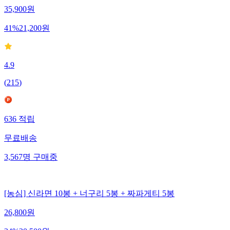
35,900
원
41
%
21,200
원
4.9
(
215
)
636
적립
무료배송
3,567
명
구매중
[농심] 신라면 10봉 + 너구리 5봉 + 짜파게티 5봉
26,800
원