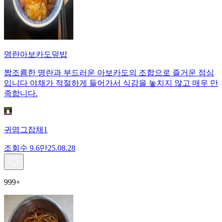
명란아보카도덮밥
짭조름한 명란과 부드러운 아보카도의 조합으로 즐거운 점심
입니다 야채가 적절하게 들어가서 식감을 놓치지 않고 매우 만
족합니다.
귀염그잡채1
조회수
9.6만
25.08.28
999+