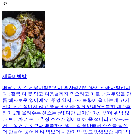
37
제육비빔밥
배달로 시킨 제육비빔밥인데 혼자먹기엔 양이 진짜 대박입니
다;; 결국 다 못 먹고 다음날까지 먹으려고 따로 남겨두었을 만
큼 혜자로운 양이에요! 뚜껑 열자마자 불향이 훅 나는데 고기
맛이 인위적이지 않고 숯불 맛이라 참 맛있네요~!특히 계란후
라이 2개 올려주는 센스는 굳!! ​다만 밥이랑 야채 양이 워낙 많
다 보니까 기본 고추장 소스가 양에 비해 좀 적더라고요ㅠ.ㅠ
저는 싱거운 것보다 매콤하게 먹는 걸 좋아해서 소스를 직접
더 만들어 넣어 비벼 먹었더니 간이 딱 맞고 맛있었습니다! 양