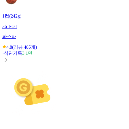
1컵(242g)
361kcal
파스타
4.8
(리뷰
485
개)
·
식단기록
3.1만+