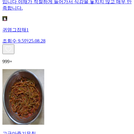
입니다 야채가 적절하게 들어가서 식감을 놓치지 않고 매우 만
족합니다.
귀염그잡채1
조회수
9.5만
25.08.28
999+
고구마줄기무침