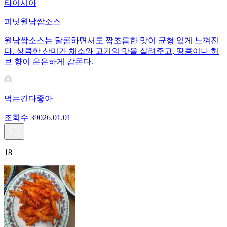
타이시아
피넛월남쌈소스
월남쌈소스는 달콤하면서도 짭조름한 맛이 균형 있게 느껴진
다. 상큼한 산미가 채소와 고기의 맛을 살려주고, 땅콩이나 허
브 향이 은은하게 감돈다.
먹는건다좋아
조회수
390
26.01.01
18