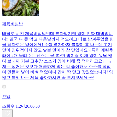
제육비빔밥
배달로 시킨 제육비빔밥인데 혼자먹기엔 양이 진짜 대박입니
다;; 결국 다 못 먹고 다음날까지 먹으려고 따로 남겨두었을 만
큼 혜자로운 양이에요! 뚜껑 열자마자 불향이 훅 나는데 고기
맛이 인위적이지 않고 숯불 맛이라 참 맛있네요~!특히 계란후
라이 2개 올려주는 센스는 굳!! ​다만 밥이랑 야채 양이 워낙 많
다 보니까 기본 고추장 소스가 양에 비해 좀 적더라고요ㅠ.ㅠ
저는 싱거운 것보다 매콤하게 먹는 걸 좋아해서 소스를 직접
더 만들어 넣어 비벼 먹었더니 간이 딱 맞고 맛있었습니다! 양
많고 불맛 나는 제육 좋아하시면 꼭 드셔보세요~^^
으앵
조회수
1.2만
26.06.30