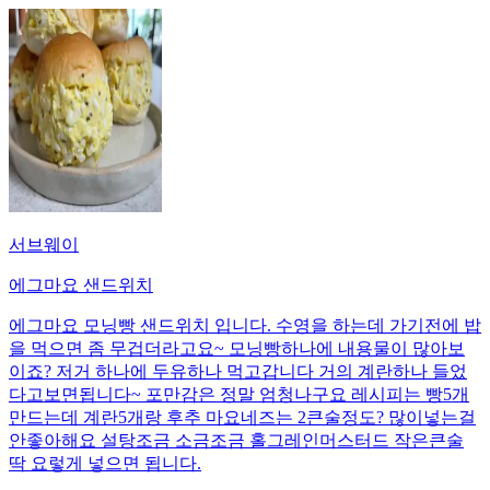
서브웨이
에그마요 샌드위치
에그마요 모닝빵 샌드위치 입니다. 수영을 하는데 가기전에 밥
을 먹으면 좀 무겁더라고요~ 모닝빵하나에 내용물이 많아보
이죠? 저거 하나에 두유하나 먹고갑니다 거의 계란하나 들었
다고보면됩니다~ 포만감은 정말 엄청나구요 레시피는 빵5개
만드는데 계란5개랑 후추 마요네즈는 2큰술정도? 많이넣는걸
안좋아해요 설탕조금 소금조금 홀그레인머스터드 작은큰술
딱 요렇게 넣으면 됩니다.