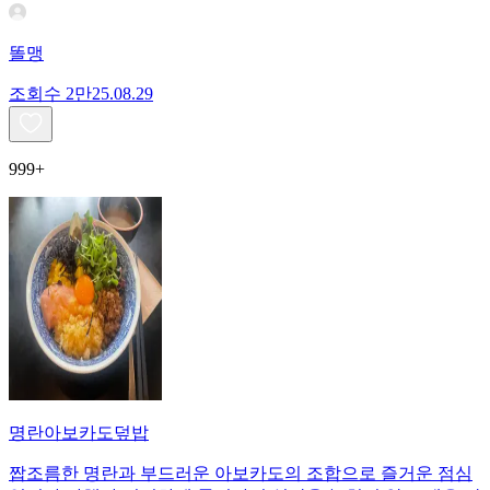
똘맹
조회수
2만
25.08.29
999+
명란아보카도덮밥
짭조름한 명란과 부드러운 아보카도의 조합으로 즐거운 점심