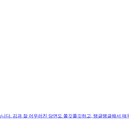
니다. 김과 잘 어우러진 당면도 쫄깃쫄깃하고, 탱글땡글해서 매