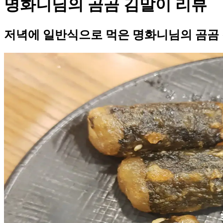
명화니님의 곰곰 김말이 리뷰
저녁에 일반식으로 먹은 명화니님의 곰곰