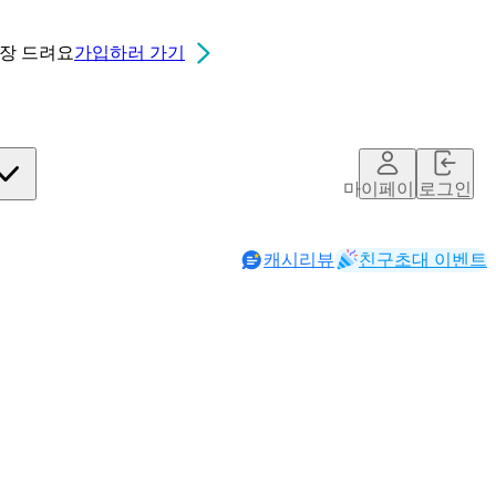
0장
드려요
가입하러 가기
마이페이지
로그인
캐시리뷰
친구초대 이벤트