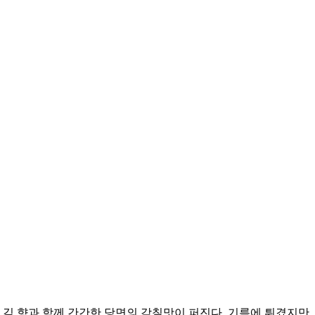
 김 향과 함께 간간한 당면의 감칠맛이 퍼진다. 기름에 튀겼지만