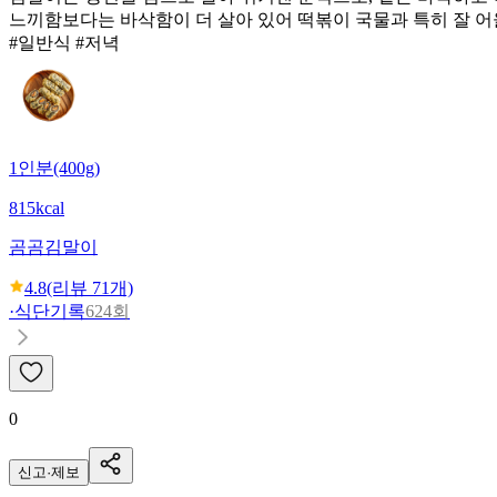
느끼함보다는 바삭함이 더 살아 있어 떡볶이 국물과 특히 잘 어
#일반식 #저녁
1인분(400g)
815kcal
곰곰
김말이
4.8
(리뷰
71
개)
·
식단기록
624회
0
신고·제보