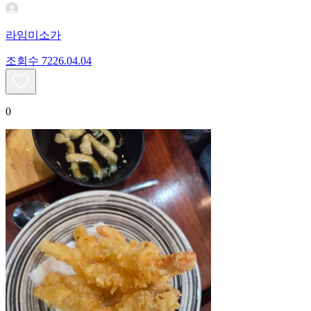
라임미소가
조회수
72
26.04.04
0