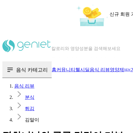
신규 회원 
칼로리와 영양성분을 검색해보세요
혈당 · 다이어트 음식 검색해보세요
음식 · 영양제 리뷰를 찾아보세요
음식 카테고리
홈
커뮤니티
헬시딜
음식 리뷰
영양제
NEW
음식 리뷰
분식
튀김
김말이