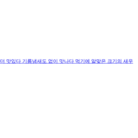
 더 맛있다 기름냄새도 없이 맛나다 먹기에 알맞은 크기의 새우