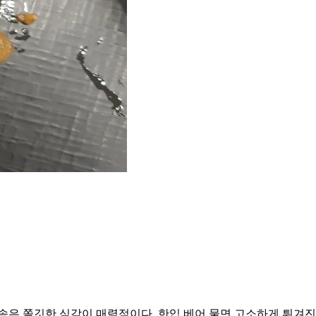
속은 쫄깃한 식감이 매력적이다. 한입 베어 물면 고소하게 튀겨진