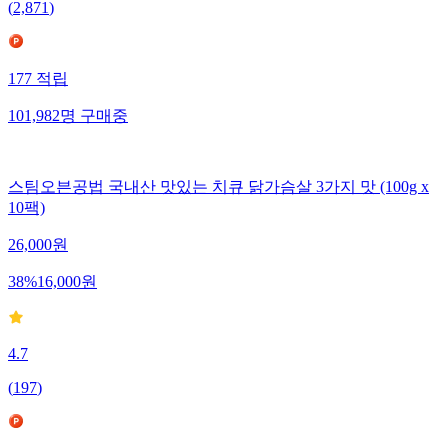
(
2,871
)
177
적립
101,982
명
구매중
스팀오븐공법 국내산 맛있는 치큐 닭가슴살 3가지 맛 (100g x
10팩)
26,000
원
38
%
16,000
원
4.7
(
197
)