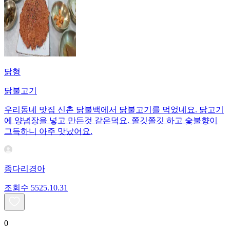
닭형
닭불고기
우리동네 맛집 신촌 닭불백에서 닭불고기를 먹었네요. 닭고기
에 양념장을 넣고 만든것 같은덕요. 쫄깃쫄깃 하고 숯불향이
그득하니 아주 맛났어요.
종다리경아
조회수
55
25.10.31
0