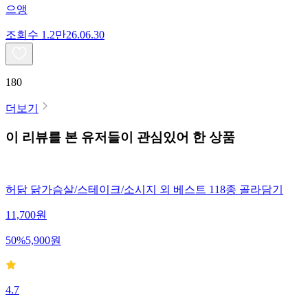
으앵
조회수
1.2만
26.06.30
180
더보기
이 리뷰를 본 유저들이 관심있어 한 상품
허닭 닭가슴살/스테이크/소시지 외 베스트 118종 골라담기
11,700
원
50
%
5,900
원
4.7