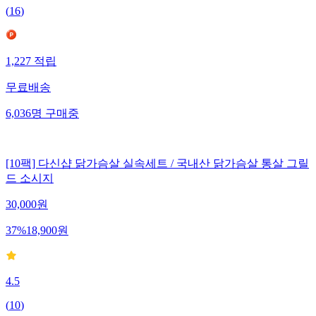
(
16
)
1,227
적립
무료배송
6,036
명
구매중
[10팩] 다신샵 닭가슴살 실속세트 / 국내산 닭가슴살 통살 그릴
드 소시지
30,000
원
37
%
18,900
원
4.5
(
10
)