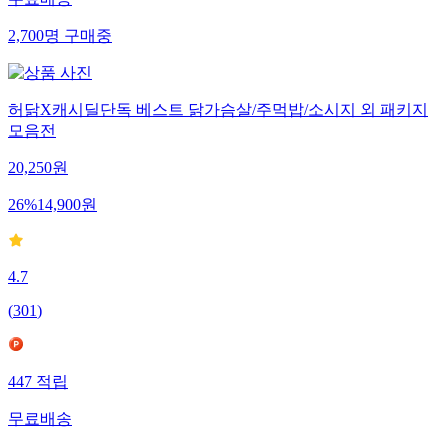
무료배송
2,700
명
구매중
허닭X캐시딜단독 베스트 닭가슴살/주먹밥/소시지 외 패키지
모음전
20,250
원
26
%
14,900
원
4.7
(
301
)
447
적립
무료배송