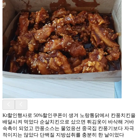
Kt할인행사로 50%할인쿠폰이 생겨 노랑통닭에서 칸풍치킨을
배달시켜 먹었다 순살치킨으로 샀으면 튀김옷이 바삭해 거바
속촉이 되었고 깐풍소스는 물었응션 중국집 칸풍기보다 자극
적이지는 않았다 단백질 지방섭취를 충분히 한 날이었다