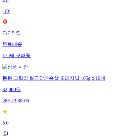
4.8
(
10
)
717
적립
무료배송
175
명
구매중
동원 그릴리 황금닭가슴살 오리지널 105g x 10개
32,000
원
26
%
23,600
원
5.0
(
5
)