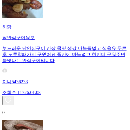
허닭
닭안심구이육포
부드러운 닭안심구이 간장 물엿 생강 마늘즙넣고 식용유 두른
후 노릇할때가지 구윘어요 중간에 마늘넣고 한번더 구워주면
불맛나는 안심구이입니다
지니5436233
조회수
117
26.01.08
0