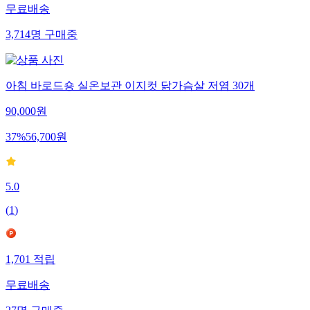
무료배송
3,714
명
구매중
아침 바로드숑 실온보관 이지컷 닭가슴살 저염 30개
90,000
원
37
%
56,700
원
5.0
(
1
)
1,701
적립
무료배송