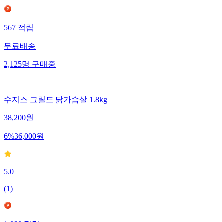
567
적립
무료배송
2,125
명
구매중
수지스 그릴드 닭가슴살 1.8kg
38,200
원
6
%
36,000
원
5.0
(
1
)