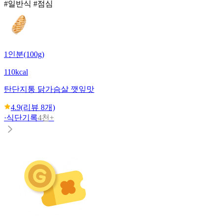
#일반식 #점심
1인분(100g)
110kcal
탄단지
통 닭가슴살 깻잎맛
4.9
(리뷰
8
개)
·
식단기록
4천+