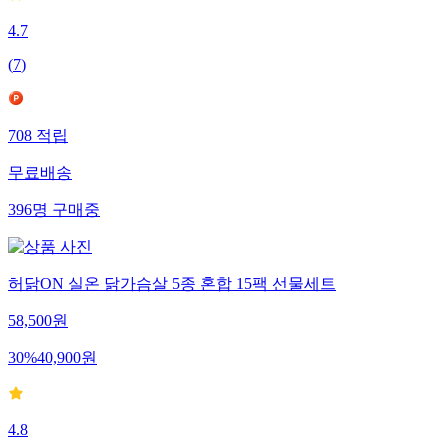
4.7
(
7
)
708
적립
무료배송
396
명
구매중
허닭ON 실온 닭가슴살 5종 혼합 15팩 선물세트
58,500
원
30
%
40,900
원
4.8