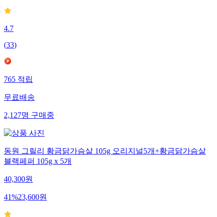
4.7
(
33
)
765
적립
무료배송
2,127
명
구매중
동원 그릴리 황금닭가슴살 105g 오리지널5개+황금닭가슴살
블랙페퍼 105g x 5개
40,300
원
41
%
23,600
원