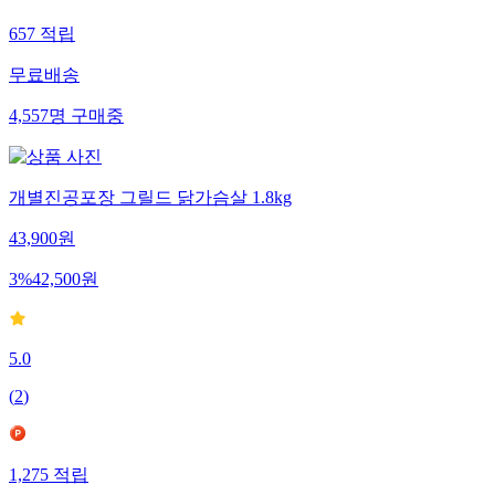
657
적립
무료배송
4,557
명
구매중
개별진공포장 그릴드 닭가슴살 1.8kg
43,900
원
3
%
42,500
원
5.0
(
2
)
1,275
적립