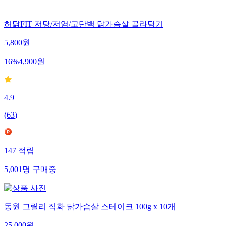
허닭FIT 저당/저염/고단백 닭가슴살 골라담기
5,800
원
16
%
4,900
원
4.9
(
63
)
147
적립
5,001
명
구매중
동원 그릴리 직화 닭가슴살 스테이크 100g x 10개