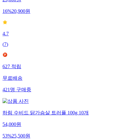
25,000
원
16
%
20,900
원
4.7
(
7
)
627
적립
무료배송
421
명
구매중
하림 수비드 닭가슴살 트러플 100g 10개
54,000
원
53
%
25,500
원