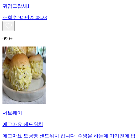
귀염그잡채1
조회수
9.5만
25.08.28
999+
서브웨이
에그마요 샌드위치
에그마요 모닝빵 샌드위치 입니다. 수영을 하는데 가기전에 밥