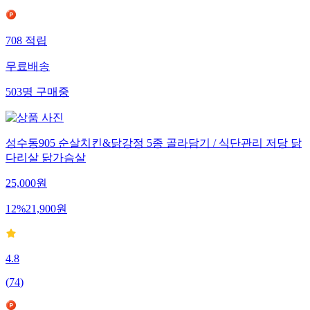
708
적립
무료배송
503
명
구매중
성수동905 순살치킨&닭강정 5종 골라담기 / 식단관리 저당 닭
다리살 닭가슴살
25,000
원
12
%
21,900
원
4.8
(
74
)