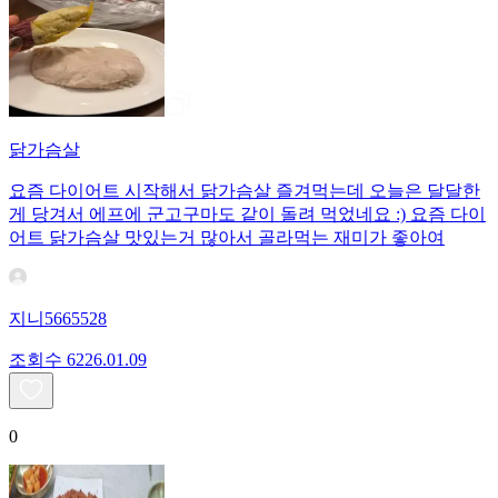
닭가슴살
요즘 다이어트 시작해서 닭가슴살 즐겨먹는데 오늘은 달달한
게 당겨서 에프에 군고구마도 같이 돌려 먹었네요 :) 요즘 다이
어트 닭가슴살 맛있는거 많아서 골라먹는 재미가 좋아여
지니5665528
조회수
62
26.01.09
0