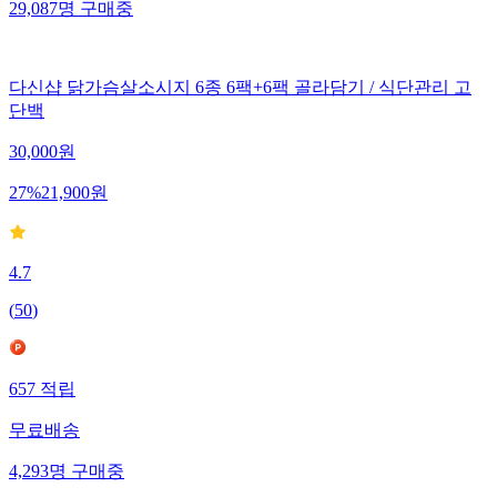
29,087
명
구매중
다신샵 닭가슴살소시지 6종 6팩+6팩 골라담기 / 식단관리 고
단백
30,000
원
27
%
21,900
원
4.7
(
50
)
657
적립
무료배송
4,293
명
구매중