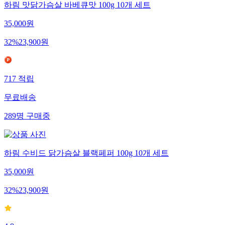
하림 맛닭가슴살 바베큐맛 100g 10개 세트
35,000
원
32
%
23,900
원
717
적립
무료배송
289
명
구매중
하림 수비드 닭가슴살 블랙페퍼 100g 10개 세트
35,000
원
32
%
23,900
원