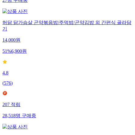
27
명
구매중
허닭 닭가슴살 곤약볶음밥/주먹밥/곤약김밥 외 간편식 골라담
기
14,000
원
51
%
6,900
원
4.8
(
576
)
207
적립
28,518
명
구매중