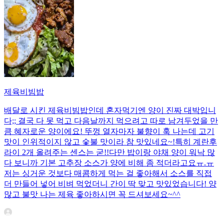
제육비빔밥
배달로 시킨 제육비빔밥인데 혼자먹기엔 양이 진짜 대박입니
다;; 결국 다 못 먹고 다음날까지 먹으려고 따로 남겨두었을 만
큼 혜자로운 양이에요! 뚜껑 열자마자 불향이 훅 나는데 고기
맛이 인위적이지 않고 숯불 맛이라 참 맛있네요~!특히 계란후
라이 2개 올려주는 센스는 굳!! ​다만 밥이랑 야채 양이 워낙 많
다 보니까 기본 고추장 소스가 양에 비해 좀 적더라고요ㅠ.ㅠ
저는 싱거운 것보다 매콤하게 먹는 걸 좋아해서 소스를 직접
더 만들어 넣어 비벼 먹었더니 간이 딱 맞고 맛있었습니다! 양
많고 불맛 나는 제육 좋아하시면 꼭 드셔보세요~^^