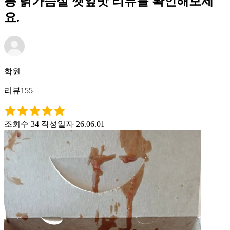
통 닭가슴살 깻잎맛 리뷰를 확인해보세
요.
학원
리뷰155
조회수 34
작성일자 26.06.01