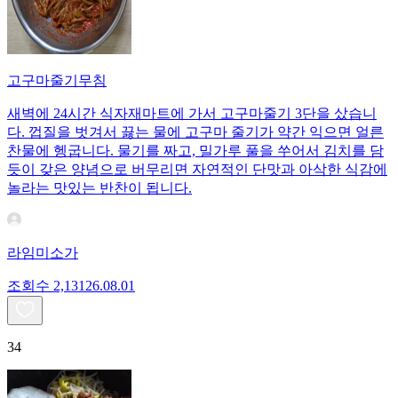
고구마줄기무침
새벽에 24시간 식자재마트에 가서 고구마줄기 3단을 샀습니
다. 껍질을 벗겨서 끓는 물에 고구마 줄기가 약간 익으면 얼른
찬물에 헹굽니다. 물기를 짜고, 밀가루 풀을 쑤어서 김치를 담
듯이 갖은 양념으로 버무리면 자연적인 단맛과 아삭한 식감에
놀라는 맛있는 반찬이 됩니다.
라임미소가
조회수
2,131
26.08.01
34