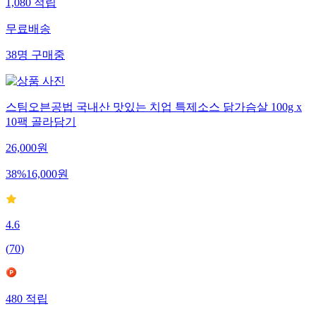
1,080
적립
무료배송
38
명
구매중
스팀오븐공법 국내산 맛있는 치업 특제소스 닭가슴살 100g x
10팩 골라담기
26,000
원
38
%
16,000
원
4.6
(
70
)
480
적립