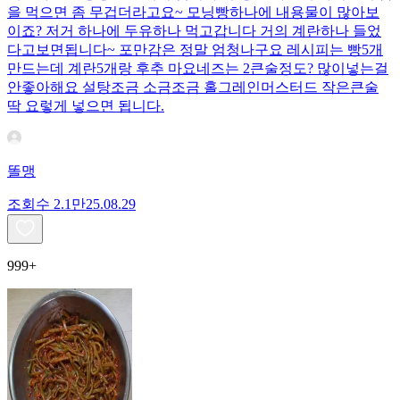
을 먹으면 좀 무겁더라고요~ 모닝빵하나에 내용물이 많아보
이죠? 저거 하나에 두유하나 먹고갑니다 거의 계란하나 들었
다고보면됩니다~ 포만감은 정말 엄청나구요 레시피는 빵5개
만드는데 계란5개랑 후추 마요네즈는 2큰술정도? 많이넣는걸
안좋아해요 설탕조금 소금조금 홀그레인머스터드 작은큰술
딱 요렇게 넣으면 됩니다.
똘맹
조회수
2.1만
25.08.29
999+