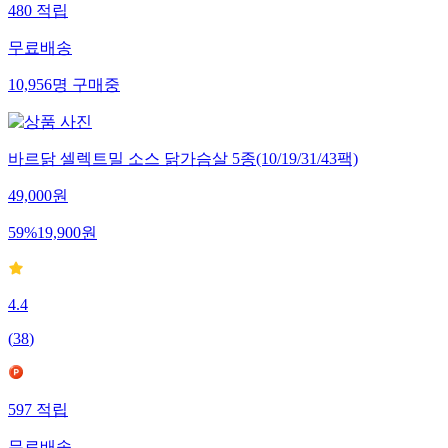
480
적립
무료배송
10,956
명
구매중
바르닭 셀렉트밀 소스 닭가슴살 5종(10/19/31/43팩)
49,000
원
59
%
19,900
원
4.4
(
38
)
597
적립