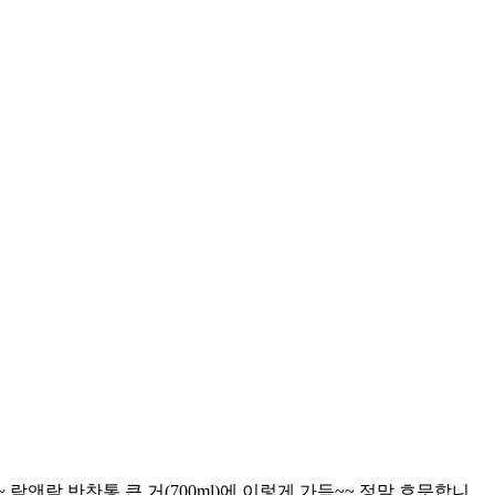
락앤락 반찬통 큰 거(700ml)에 이렇게 가득~~ 정말 흐믓합니