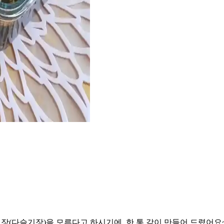
디장(다슬기장)을 모른다고 하시기에, 한 통 같이 만들어 드렸어요~ 