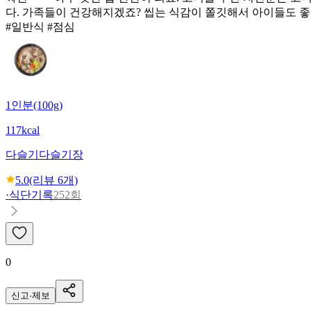
다. 가족들이 건강해지겠죠? 씹는 식감이 쫄깃해서 아이들도 
#일반식 #점심
1인분(100g)
117kcal
다슬기
다슬기장
5.0
(리뷰
6
개)
·
식단기록
252회
0
신고·제보