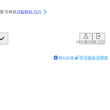
0장
드려요
가입하러 가기
마이페이지
로그인
캐시리뷰
친구초대 이벤트