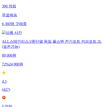
390
적립
무료배송
6,360
명
구매중
ALL스테인리스/2중단열 독일 올스텐 전기포트 커피포트 2L
(보온가능)
89,000
원
72
%
24,900
원
4.5
(
427
)