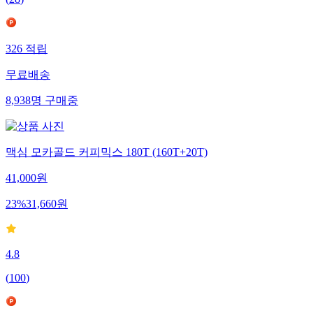
(
28
)
326
적립
무료배송
8,938
명
구매중
맥심 모카골드 커피믹스 180T (160T+20T)
41,000
원
23
%
31,660
원
4.8
(
100
)