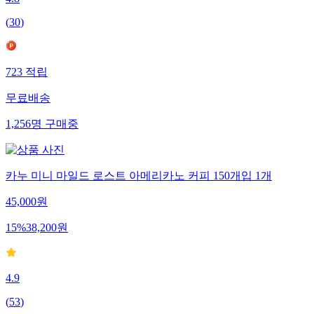
4.8
(
30
)
723
적립
무료배송
1,256
명
구매중
카누 미니 마일드 로스트 아메리카노 커피 150개입 1개
45,000
원
15
%
38,200
원
4.9
(
53
)