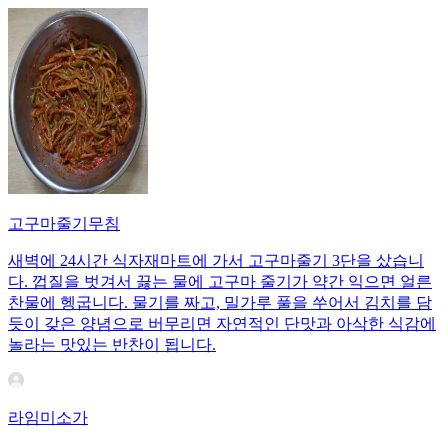
고구마줄기무침
새벽에 24시간 식자재마트에 가서 고구마줄기 3단을 샀습니
다. 껍질을 벗겨서 끓는 물에 고구마 줄기가 약간 익으면 얼른
찬물에 헹굽니다. 물기를 짜고, 밀가루 풀을 쑤어서 김치를 담
듯이 갖은 양념으로 버무리면 자연적인 단맛과 아삭한 식감에
놀라는 맛있는 반찬이 됩니다.
라임미소가