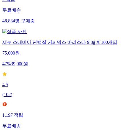
0
적립
무료배송
46,834
명
구매중
제누 스테비아 단백질 커피믹스 바리스타 9.8g X 100개입
75,000
원
47
%
39,900
원
4.5
(
102
)
1,197
적립
무료배송