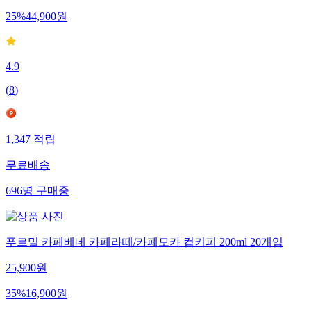
25
%
44,900
원
4.9
(
8
)
1,347
적립
무료배송
696
명
구매중
푸르밀 카페베네 카페라떼/카페모카 컵커피 200ml 20개입
25,900
원
35
%
16,900
원