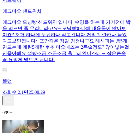
서브웨이
에그마요 샌드위치
에그마요 모닝빵 샌드위치 입니다. 수영을 하는데 가기전에 밥
을 먹으면 좀 무겁더라고요~ 모닝빵하나에 내용물이 많아보
이죠? 저거 하나에 두유하나 먹고갑니다 거의 계란하나 들었
다고보면됩니다~ 포만감은 정말 엄청나구요 레시피는 빵5개
만드는데 계란5개랑 후추 마요네즈는 2큰술정도? 많이넣는걸
안좋아해요 설탕조금 소금조금 홀그레인머스터드 작은큰술
딱 요렇게 넣으면 됩니다.
똘맹
조회수
2.1만
25.08.29
999+