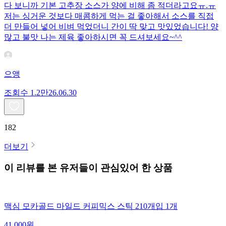
다 보니까 기본 고추장 소스가 양에 비해 좀 적더라고요ㅠ.ㅠ
저는 싱거운 것보다 매콤하게 먹는 걸 좋아해서 소스를 직접
더 만들어 넣어 비벼 먹었더니 간이 딱 맞고 맛있었습니다! 양
많고 불맛 나는 제육 좋아하시면 꼭 드셔보세요~^^
으앵
조회수
1.2만
26.06.30
182
더보기
이 리뷰를 본 유저들이 관심있어 한 상품
맥심 모카골드 마일드 커피믹스 스틱 210개입 1개
41,000
원