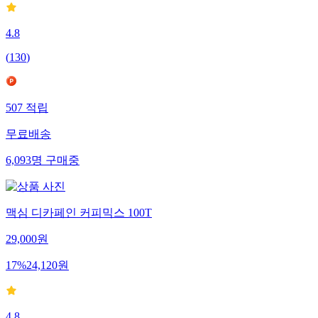
4.8
(
130
)
507
적립
무료배송
6,093
명
구매중
맥심 디카페인 커피믹스 100T
29,000
원
17
%
24,120
원