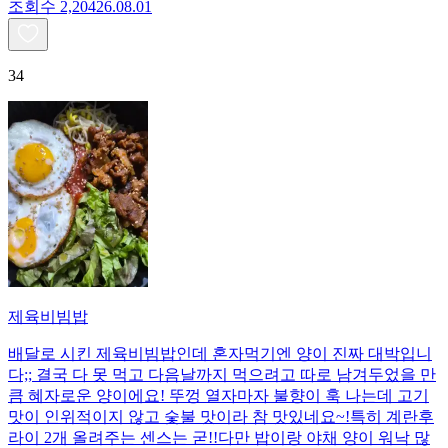
조회수
2,204
26.08.01
34
제육비빔밥
배달로 시킨 제육비빔밥인데 혼자먹기엔 양이 진짜 대박입니
다;; 결국 다 못 먹고 다음날까지 먹으려고 따로 남겨두었을 만
큼 혜자로운 양이에요! 뚜껑 열자마자 불향이 훅 나는데 고기
맛이 인위적이지 않고 숯불 맛이라 참 맛있네요~!특히 계란후
라이 2개 올려주는 센스는 굳!! ​다만 밥이랑 야채 양이 워낙 많