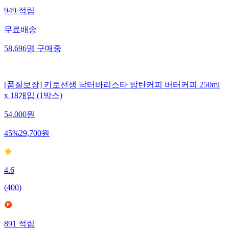
949
적립
무료배송
58,696
명
구매중
[품질보장] 키토선생 닥터바리스타 방탄커피 버터커피 250ml
x 18개입 (1박스)
54,000
원
45
%
29,700
원
4.6
(
400
)
891
적립