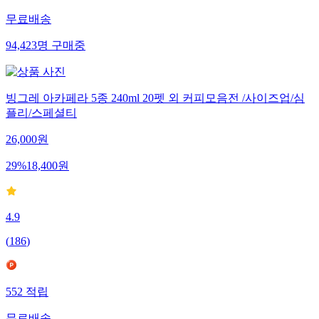
무료배송
94,423
명
구매중
빙그레 아카페라 5종 240ml 20펫 외 커피모음전 /사이즈업/심
플리/스페셜티
26,000
원
29
%
18,400
원
4.9
(
186
)
552
적립