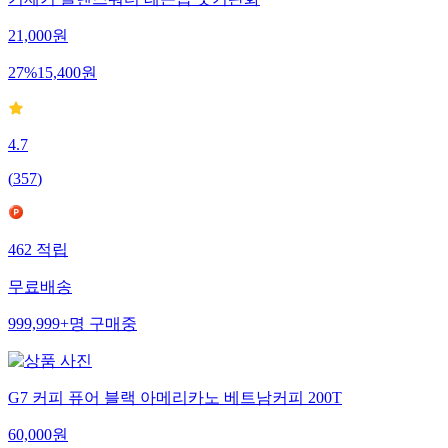
기제거 클렌즈워터 레몬즙 붓기완화
21,000
원
27
%
15,400
원
4.7
(
357
)
462
적립
무료배송
999,999+
명
구매중
G7 커피 퓨어 블랙 아메리카노 베트남커피 200T
60,000
원