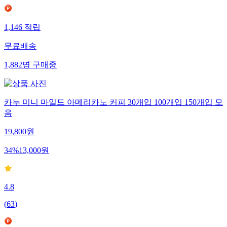
1,146
적립
무료배송
1,882
명
구매중
카누 미니 마일드 아메리카노 커피 30개입 100개입 150개입 모
음
19,800
원
34
%
13,000
원
4.8
(
63
)