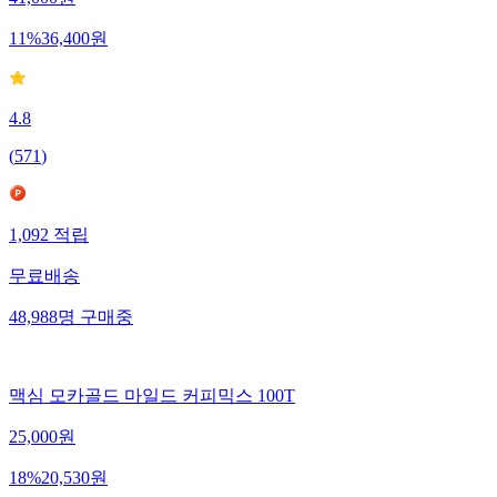
11
%
36,400
원
4.8
(
571
)
1,092
적립
무료배송
48,988
명
구매중
맥심 모카골드 마일드 커피믹스 100T
25,000
원
18
%
20,530
원