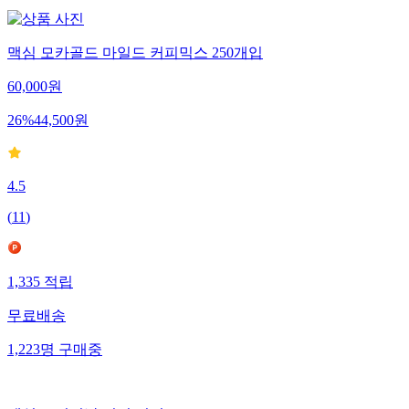
맥심 모카골드 마일드 커피믹스 250개입
60,000
원
26
%
44,500
원
4.5
(
11
)
1,335
적립
무료배송
1,223
명
구매중