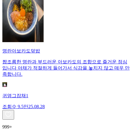
명란아보카도덮밥
짭조름한 명란과 부드러운 아보카도의 조합으로 즐거운 점심
입니다 야채가 적절하게 들어가서 식감을 놓치지 않고 매우 만
족합니다.
귀염그잡채1
조회수
9.5만
25.08.28
999+