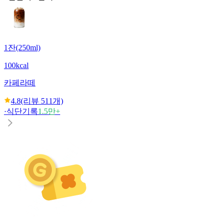
1잔(250ml)
100kcal
카페라떼
4.8
(리뷰
511
개)
·
식단기록
1.5만+