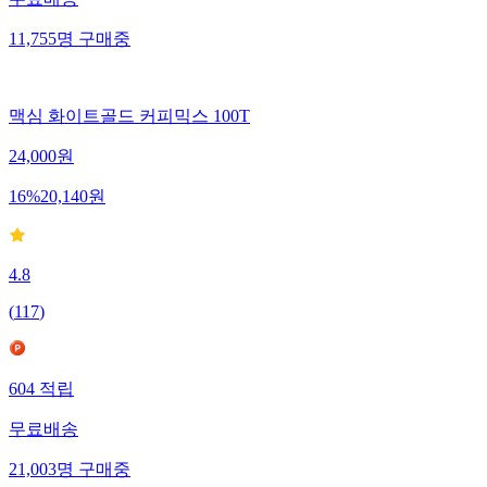
무료배송
11,755
명
구매중
맥심 화이트골드 커피믹스 100T
24,000
원
16
%
20,140
원
4.8
(
117
)
604
적립
무료배송
21,003
명
구매중