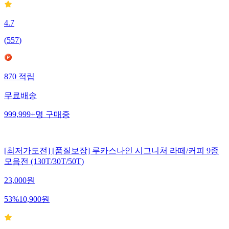
4.7
(
557
)
870
적립
무료배송
999,999+
명
구매중
[최저가도전] [품질보장] 루카스나인 시그니처 라떼/커피 9종
모음전 (130T/30T/50T)
23,000
원
53
%
10,900
원