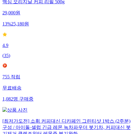
맥심 오리지날 커피 리필 500g
29,000
원
13
%
25,180
원
4.9
(
35
)
755
적립
무료배송
1,082
명
구매중
[최저가도전] 소휘 커피대신 디카페인 그린티샷 1박스 (2주분)
구성 / 아이돌·셀럽 긴급 레몬 녹차파우더 붓기차, 커피대신 붓