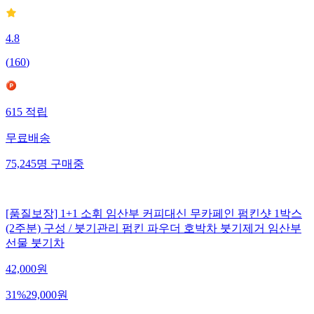
4.8
(
160
)
615
적립
무료배송
75,245
명
구매중
[품질보장] 1+1 소휘 임산부 커피대신 무카페인 펌킨샷 1박스
(2주분) 구성 / 붓기관리 펌킨 파우더 호박차 붓기제거 임산부
선물 붓기차
42,000
원
31
%
29,000
원