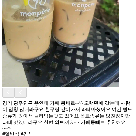
경기 광주인근 용인에 카페 몽빼르~^^ 오랫만에 갔는데 사람
이 엄청 많더라구요 친구랑 같이가서 라떼마셨어요 여긴 빵도
종류가 많아서 골라먹는맛도 있어요 음료종류는 많진않지만
라떼 맛있더라구요 한번 와보셔요~~ 카페몽빼르 추천해요
~~^^
#일반식 #간식