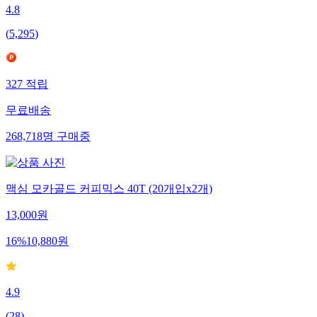
4.8
(
5,295
)
327
적립
무료배송
268,718
명
구매중
맥심 모카골드 커피믹스 40T (20개입x2개)
13,000
원
16
%
10,880
원
4.9