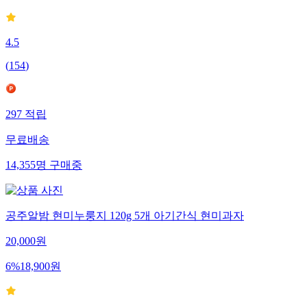
4.5
(
154
)
297
적립
무료배송
14,355
명
구매중
공주알밤 현미누룽지 120g 5개 아기간식 현미과자
20,000
원
6
%
18,900
원