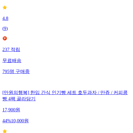
4.8
(
9
)
237
적립
무료배송
795
명
구매중
[만원의행복] 한입 간식 인기빵 세트 호두과자 / 만쥬 / 커피콩
빵 4팩 골라담기
17,900
원
44
%
10,000
원