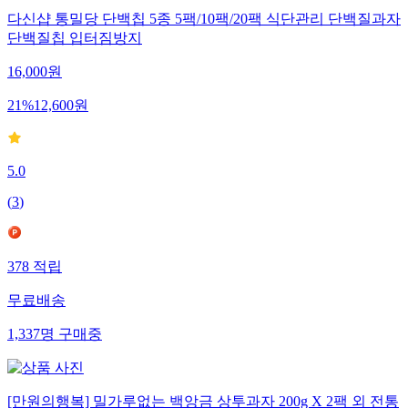
다신샵 통밀당 단백칩 5종 5팩/10팩/20팩 식단관리 단백질과자
단백질칩 입터짐방지
16,000
원
21
%
12,600
원
5.0
(
3
)
378
적립
무료배송
1,337
명
구매중
[만원의행복] 밀가루없는 백앙금 상투과자 200g X 2팩 외 전통