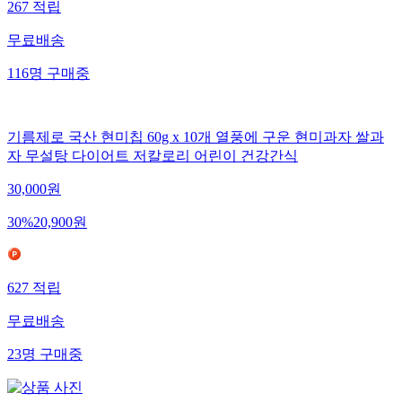
267
적립
무료배송
116
명
구매중
기름제로 국산 현미칩 60g x 10개 열풍에 구운 현미과자 쌀과
자 무설탕 다이어트 저칼로리 어린이 건강간식
30,000
원
30
%
20,900
원
627
적립
무료배송
23
명
구매중