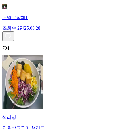
귀염그잡채1
조회수
2만
25.08.28
794
샐러딩
단호박고구마 샐러드