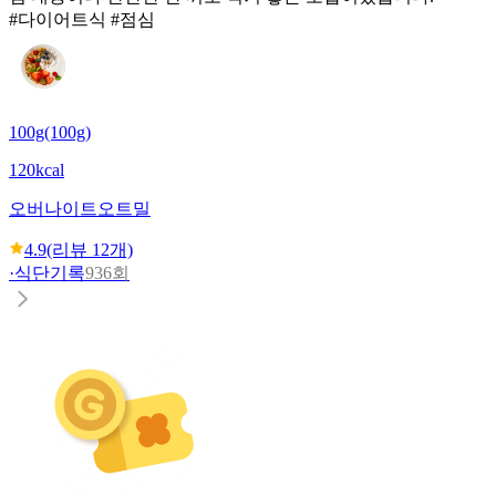
#다이어트식 #점심
100g(100g)
120kcal
오버나이트오트밀
4.9
(리뷰
12
개)
·
식단기록
936회