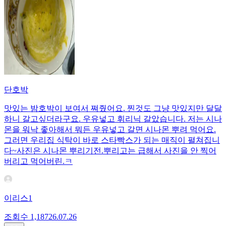
단호박
맛있는 밤호박이 보여서 쪄줬어요. 찐것도 그냥 맛있지만 달달
하니 갈고싶더라구요. 우유넣고 휘리닉 갈았습니다. 저는 시나
몬을 워낙 좋아해서 뭐든 우유넣고 갈면 시나몬 뿌려 먹어요.
그러면 우리집 식탁이 바로 스타빡스가 되는 매직이 펼쳐집니
다~사진은 시나몬 뿌리기전.뿌리고는 급해서 사진을 안 찍어
버리고 먹어버린.ㅋ
이리스1
조회수
1,187
26.07.26