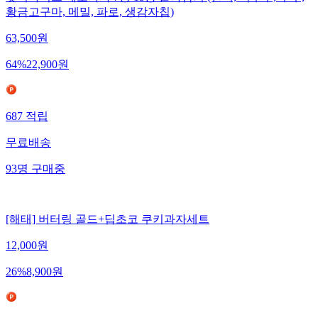
왓더파머스 제로과자 7종 15봉 골라담기 (현미, 옥수수, 두부,
황금고구마, 메밀, 파로, 생감자칩)
63,500
원
64
%
22,900
원
687
적립
무료배송
93
명
구매중
[해태] 버터링 골드+딥초코 쿠키과자세트
12,000
원
26
%
8,900
원