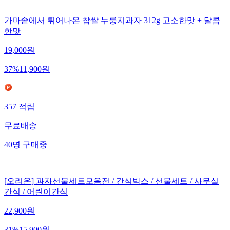
가마솥에서 튀어나온 찹쌀 누룽지과자 312g 고소한맛 + 달콤
한맛
19,000
원
37
%
11,900
원
357
적립
무료배송
40
명
구매중
[오리온] 과자선물세트모음전 / 간식박스 / 선물세트 / 사무실
간식 / 어린이간식
22,900
원