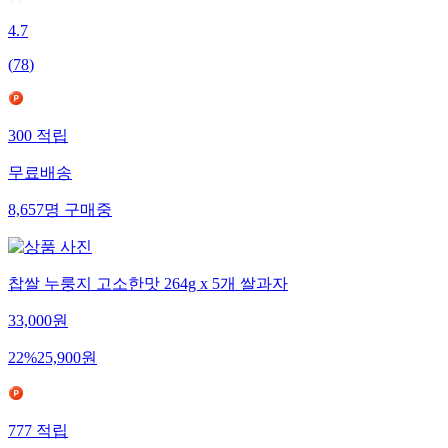
4.7
(
78
)
300
적립
무료배송
8,657
명
구매중
찹쌀 누룽지 고소한맛 264g x 5개 쌀과자
33,000
원
22
%
25,900
원
777
적립