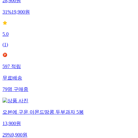
28,900
원
31
%
19,900
원
5.0
(
1
)
597
적립
무료배송
79
명
구매중
오븐에 구운 아몬드땅콩 두부과자 5봉
13,900
원
29
%
9,900
원