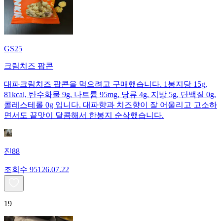
GS25
크림치즈 팝콘
대파크림치즈 팝콘을 먹으려고 구매했습니다. 1봉지당 15g,
81kcal, 탄수화물 9g, 나트륨 95mg, 당류 4g, 지방 5g, 단백질 0g,
콜레스테롤 0g 입니다. 대파향과 치즈향이 잘 어울리고 고소하
면서도 끝맛이 달콤해서 한봉지 순삭했습니다.
진88
조회수
951
26.07.22
19