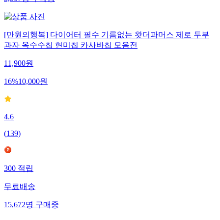
[만원의행복] 다이어터 필수 기름없는 왓더파머스 제로 두부
과자 옥수수칩 현미칩 카사바칩 모음전
11,900
원
16
%
10,000
원
4.6
(
139
)
300
적립
무료배송
15,672
명
구매중