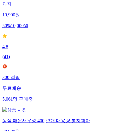
과자
19,900
원
50
%
10,000
원
4.8
(
41
)
300
적립
무료배송
5,061
명
구매중
농심 매운새우깡 400g 3개 대용량 봉지과자