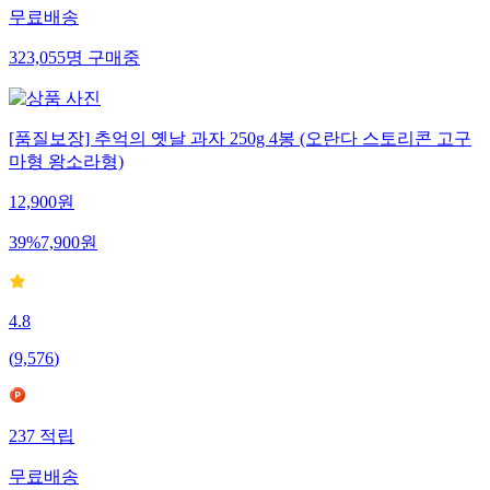
무료배송
323,055
명
구매중
[품질보장] 추억의 옛날 과자 250g 4봉 (오란다 스토리콘 고구
마형 왕소라형)
12,900
원
39
%
7,900
원
4.8
(
9,576
)
237
적립
무료배송