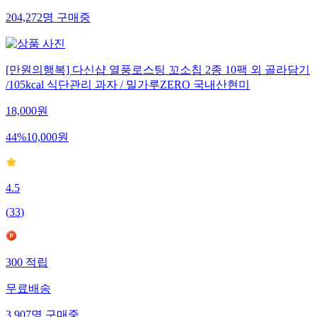
204,272
명
구매중
[만원의행복] 다신샵 열풍로스팅 꼬소칩 2종 10팩 외 골라담기
/105kcal 식단관리 과자 / 밀가루ZERO 국내산현미
18,000
원
44
%
10,000
원
4.5
(
33
)
300
적립
무료배송
3,907
명
구매중