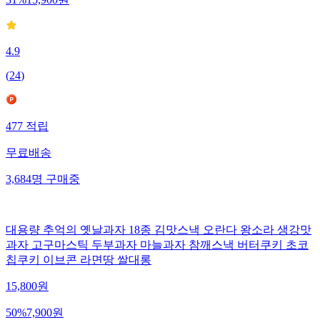
31
%
15,900
원
4.9
(
24
)
477
적립
무료배송
3,684
명
구매중
대용량 추억의 옛날과자 18종 김맛스낵 오란다 왕소라 생강맛
과자 고구마스틱 두부과자 마늘과자 참깨스낵 버터쿠키 초코
칩쿠키 이브콘 라면땅 쌀대롱
15,800
원
50
%
7,900
원