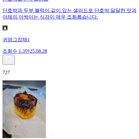
단호박과 두부 블럭이 같이 있는 샐러드로 단호박 달달한 맛과
야채의 아싹이는 식감이 매우 조화롭습니다.
귀염그잡채1
조회수
1.3만
25.08.28
727