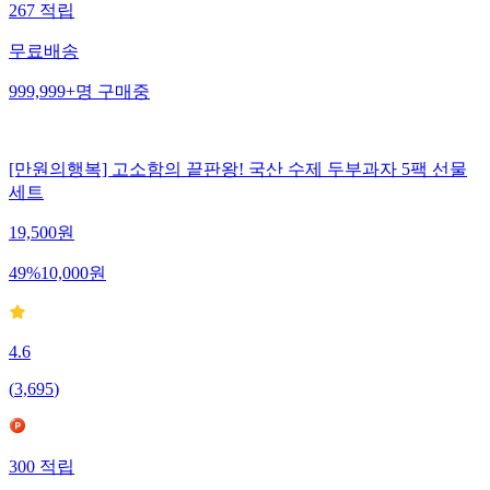
267
적립
무료배송
999,999+
명
구매중
[만원의행복] 고소함의 끝판왕! 국산 수제 두부과자 5팩 선물
세트
19,500
원
49
%
10,000
원
4.6
(
3,695
)
300
적립