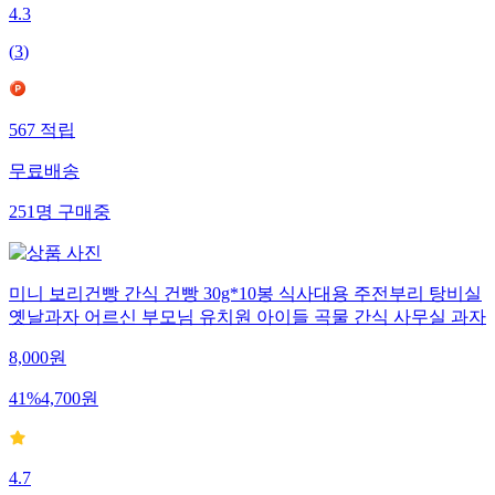
4.3
(
3
)
567
적립
무료배송
251
명
구매중
미니 보리건빵 간식 건빵 30g*10봉 식사대용 주전부리 탕비실
옛날과자 어르신 부모님 유치원 아이들 곡물 간식 사무실 과자
8,000
원
41
%
4,700
원
4.7