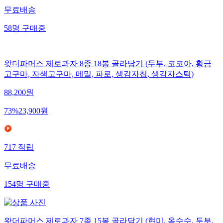
무료배송
58
명
구매중
왓더파머스 제로과자 8종 18봉 골라담기 (두부, 코코아, 황금
고구마, 자색고구마, 메밀, 파로, 생감자칩, 생감자스틱)
88,200
원
73
%
23,900
원
717
적립
무료배송
154
명
구매중