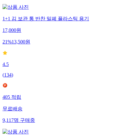
1+1 김 보관 통 반찬 밀폐 플라스틱 용기
17,000
원
21
%
13,500
원
4.5
(
134
)
405
적립
무료배송
9,117
명
구매중