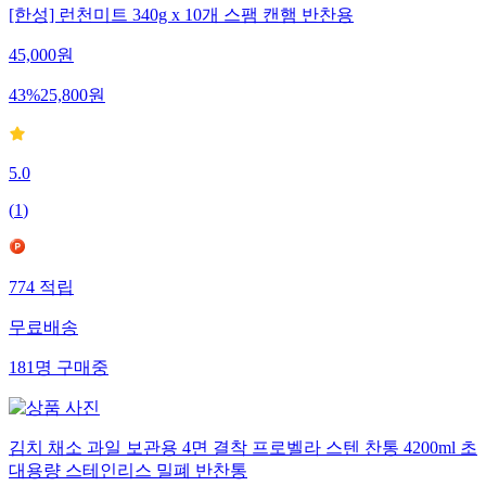
[한성] 런천미트 340g x 10개 스팸 캔햄 반찬용
45,000
원
43
%
25,800
원
5.0
(
1
)
774
적립
무료배송
181
명
구매중
김치 채소 과일 보관용 4면 결착 프로벨라 스텐 찬통 4200ml 초
대용량 스테인리스 밀폐 반찬통