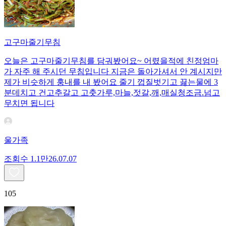
고구마줄기무침
오늘은 고구마줄기무침를 담궈봤어요~ 어렸을적에 친정엄마
가 자주 해 주시던 무침입니다 지금은 돌아가셔서 안 계시지만
제가 비슷하게 훙내를 내 봤어요 줄기 껍질벗기고 끓는물에 3
분데치고 건고추갈고 고춧가루,마늘,젓갈,깨,매실청조금.넘고
무치면 됩니다
울가족
조회수
1.1만
26.07.07
105