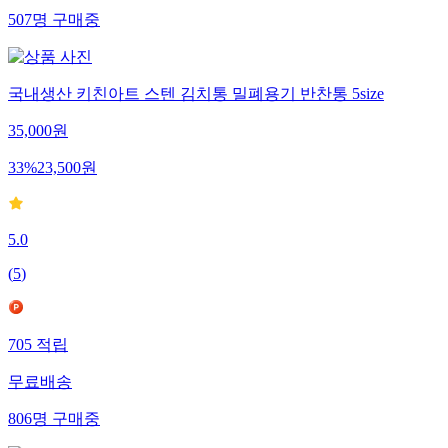
507
명
구매중
국내생산 키친아트 스텐 김치통 밀폐용기 반찬통 5size
35,000
원
33
%
23,500
원
5.0
(
5
)
705
적립
무료배송
806
명
구매중