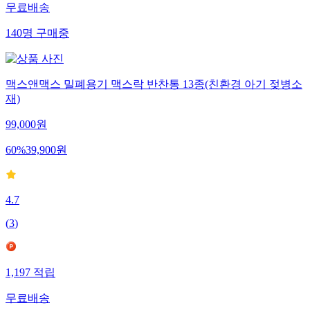
무료배송
140
명
구매중
맥스앤맥스 밀폐용기 맥스락 반찬통 13종(친환경 아기 젖병소
재)
99,000
원
60
%
39,900
원
4.7
(
3
)
1,197
적립
무료배송