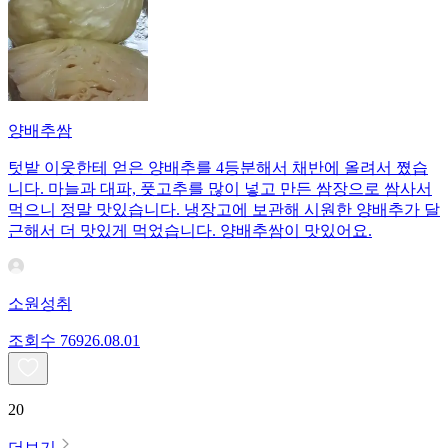
양배추쌈
텃밭 이웃한테 얻은 양배추를 4등분해서 채반에 올려서 쪘습
니다. 마늘과 대파, 풋고추를 많이 넣고 만든 쌈장으로 쌈사서
먹으니 정말 맛있습니다. 냉장고에 보관해 시원한 양배추가 달
근해서 더 맛있게 먹었습니다. 양배추쌈이 맛있어요.
소원성취
조회수
769
26.08.01
20
더보기