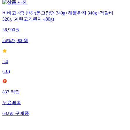
비비고 4종 반찬(동그랑땡 340g+해물완자 340g+떡갈비
320g+계란고기완자 480g)
36,900
원
24
%
27,900
원
5.0
(
10
)
837
적립
무료배송
632
명
구매중