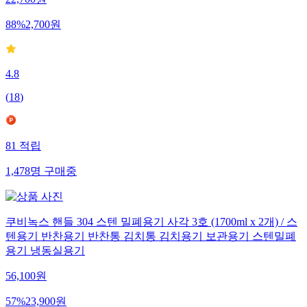
22,700
원
88
%
2,700
원
4.8
(
18
)
81
적립
1,478
명
구매중
쿠비녹스 핸들 304 스텐 밀폐용기 사각 3호 (1700ml x 2개) / 스
텐용기 반찬용기 반찬통 김치통 김치용기 보관용기 스텐밀폐
용기 냉동실용기
56,100
원
57
%
23,900
원