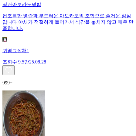
명란아보카도덮밥
짭조름한 명란과 부드러운 아보카도의 조합으로 즐거운 점심
입니다 야채가 적절하게 들어가서 식감을 놓치지 않고 매우 만
족합니다.
귀염그잡채1
조회수
9.5만
25.08.28
999+