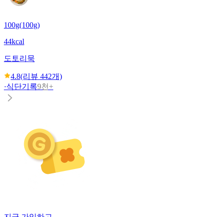
100g(100g)
44kcal
도토리묵
4.8
(리뷰
442
개)
·
식단기록
9천+
지금 가입하고