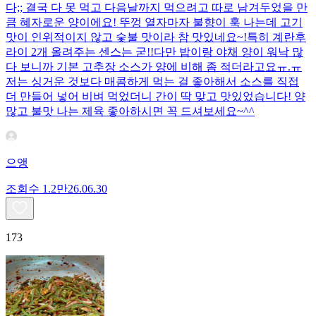
다;; 결국 다 못 먹고 다음날까지 먹으려고 따로 남겨두었을 만
큼 혜자로운 양이에요! 뚜껑 열자마자 불향이 훅 나는데 고기
맛이 인위적이지 않고 숯불 맛이라 참 맛있네요~!특히 계란후
라이 2개 올려주는 센스는 굳!! ​다만 밥이랑 야채 양이 워낙 많
다 보니까 기본 고추장 소스가 양에 비해 좀 적더라고요ㅠ.ㅠ
저는 싱거운 것보다 매콤하게 먹는 걸 좋아해서 소스를 직접
더 만들어 넣어 비벼 먹었더니 간이 딱 맞고 맛있었습니다! 양
많고 불맛 나는 제육 좋아하시면 꼭 드셔보세요~^^
으앵
조회수
1.2만
26.06.30
173