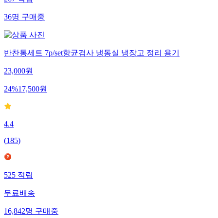
267
적립
36
명
구매중
반찬통세트 7p/set항균검사 냉동실 냉장고 정리 용기
23,000
원
24
%
17,500
원
4.4
(
185
)
525
적립
무료배송
16,842
명
구매중