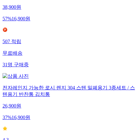
38,900
원
57
%
16,900
원
507
적립
무료배송
31
명
구매중
전자레인지 가능한 로시 렌지 304 스텐 밀폐용기 3종세트 / 스
텐용기 반찬통 김치통
26,900
원
37
%
16,900
원