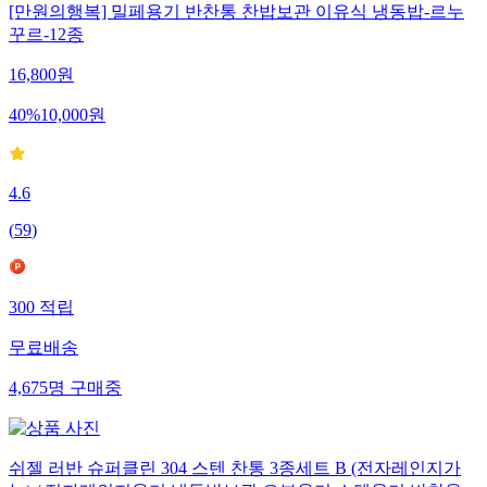
[만원의행복] 밀페용기 반찬통 찬밥보관 이유식 냉동밥-르누
꾸르-12종
16,800
원
40
%
10,000
원
4.6
(
59
)
300
적립
무료배송
4,675
명
구매중
쉬젤 러반 슈퍼클린 304 스텐 찬통 3종세트 B (전자레인지가