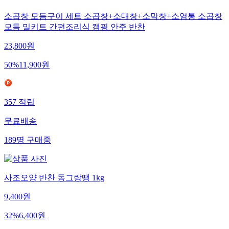
소곱창 모듬구이 세트 소곱창+소대창+소막창+소염통 소곱창
모듬 밀키트 간편조리식 캠핑 안주 반찬
23,800
원
50
%
11,900
원
357
적립
무료배송
189
명
구매중
사조오양 반찬 동그랑땡 1kg
9,400
원
32
%
6,400
원