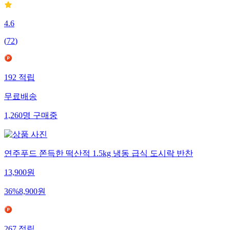
4.6
(
72
)
192
적립
무료배송
1,260
명
구매중
연주푸드 쫀득한 떡산적 1.5kg 냉동 급식 도시락 반찬
13,900
원
36
%
8,900
원