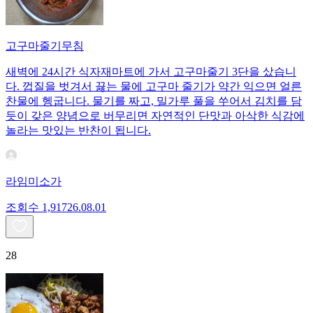
고구마줄기무침
새벽에 24시간 식자재마트에 가서 고구마줄기 3단을 샀습니
다. 껍질을 벗겨서 끓는 물에 고구마 줄기가 약간 익으면 얼른
찬물에 헹굽니다. 물기를 짜고, 밀가루 풀을 쑤어서 김치를 담
듯이 갖은 양념으로 버무리면 자연적인 단맛과 아삭한 식감에
놀라는 맛있는 반찬이 됩니다.
라임미소가
조회수
1,917
26.08.01
28