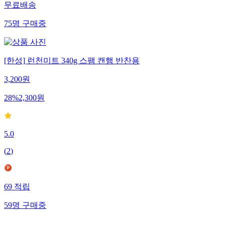
무료배송
75
명
구매중
[한성] 런천미트 340g 스팸 캔햄 반찬용
3,200
원
28
%
2,300
원
5.0
(
2
)
69
적립
59
명
구매중