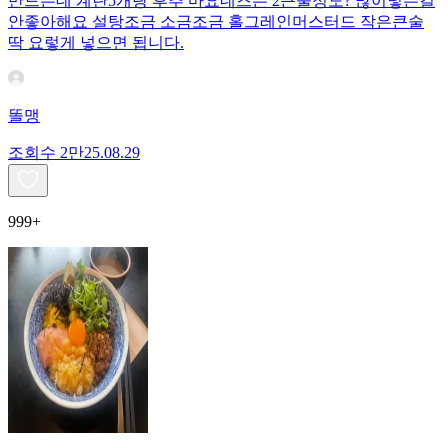
만드는데 계란5개랑 후추 마요네즈는 2큰술정도? 많이넣는걸
안좋아해요 설탕조금 소금조금 홀그레인머스터드 작은큰술
딱 요렇게 넣으면 됩니다.
똘맹
조회수
2만
25.08.29
999+