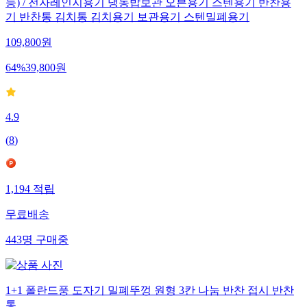
능) / 전자레인지용기 냉동밥보관 오븐용기 스텐용기 반찬용
기 반찬통 김치통 김치용기 보관용기 스텐밀폐용기
109,800
원
64
%
39,800
원
4.9
(
8
)
1,194
적립
무료배송
443
명
구매중
1+1 폴란드풍 도자기 밀폐뚜껑 원형 3칸 나눔 반찬 접시 반찬