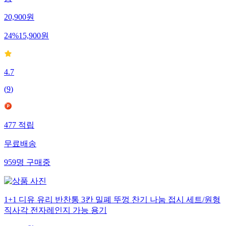
통
20,900
원
24
%
15,900
원
4.7
(
9
)
477
적립
무료배송
959
명
구매중
1+1 디유 유리 반찬통 3칸 밀폐 뚜껑 찬기 나눔 접시 세트/원형
직사각 전자레인지 가능 용기