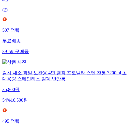
4.3
(
7
)
507
적립
무료배송
891
명
구매중
김치 채소 과일 보관용 4면 결착 프로벨라 스텐 찬통 3200ml 초
대용량 스테인리스 밀폐 반찬통
35,800
원
54
%
16,500
원
495
적립