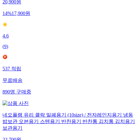
20,900
원
14
%
17,900
원
4.6
(
9
)
537
적립
무료배송
890
명
구매중
네오플램 유리 클락 밀폐용기 (10size) / 전자레인지용기 냉동
밥보관 오븐용기 스텐용기 반찬용기 반찬통 김치통 김치용기
보관용기