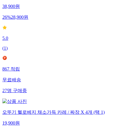
38,900
원
26
%
28,900
원
5.0
(
1
)
867
적립
무료배송
27
명
구매중
오뚜기 헬로베지 채소가득 카레 / 짜장 X 4개 (택 1)
19,900
원