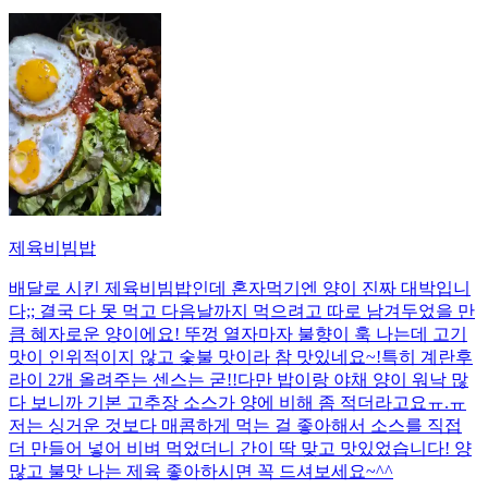
제육비빔밥
배달로 시킨 제육비빔밥인데 혼자먹기엔 양이 진짜 대박입니
다;; 결국 다 못 먹고 다음날까지 먹으려고 따로 남겨두었을 만
큼 혜자로운 양이에요! 뚜껑 열자마자 불향이 훅 나는데 고기
맛이 인위적이지 않고 숯불 맛이라 참 맛있네요~!특히 계란후
라이 2개 올려주는 센스는 굳!! ​다만 밥이랑 야채 양이 워낙 많
다 보니까 기본 고추장 소스가 양에 비해 좀 적더라고요ㅠ.ㅠ
저는 싱거운 것보다 매콤하게 먹는 걸 좋아해서 소스를 직접
더 만들어 넣어 비벼 먹었더니 간이 딱 맞고 맛있었습니다! 양
많고 불맛 나는 제육 좋아하시면 꼭 드셔보세요~^^