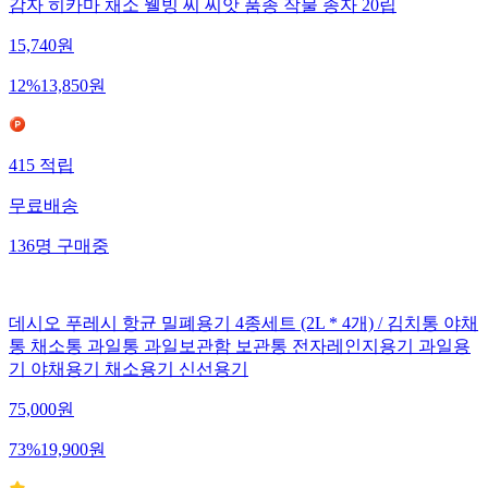
감자 히카마 채소 웰빙 씨 씨앗 품종 작물 종자 20립
15,740
원
12
%
13,850
원
415
적립
무료배송
136
명
구매중
데시오 푸레시 항균 밀폐용기 4종세트 (2L * 4개) / 김치통 야채
통 채소통 과일통 과일보관함 보관통 전자레인지용기 과일용
기 야채용기 채소용기 신선용기
75,000
원
73
%
19,900
원