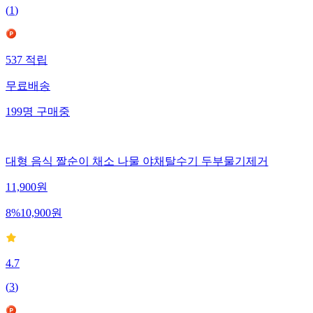
(
1
)
537
적립
무료배송
199
명
구매중
대형 음식 짤순이 채소 나물 야채탈수기 두부물기제거
11,900
원
8
%
10,900
원
4.7
(
3
)