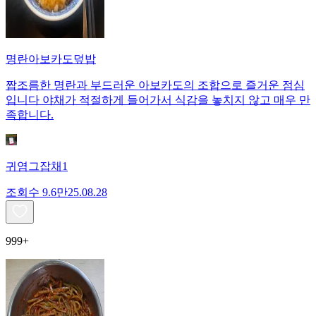
명란아보카도덮밥
짭조름한 명란과 부드러운 아보카도의 조합으로 즐거운 점심
입니다 야채가 적절하게 들어가서 식감을 놓치지 않고 매우 만
족합니다.
귀염그잡채1
조회수
9.6만
25.08.28
999+