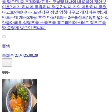
을 먹으면 좀 무겁더라고요~ 모닝빵하나에 내용물이 많아보
이죠? 저거 하나에 두유하나 먹고갑니다 거의 계란하나 들었
다고보면됩니다~ 포만감은 정말 엄청나구요 레시피는 빵5개
만드는데 계란5개랑 후추 마요네즈는 2큰술정도? 많이넣는걸
안좋아해요 설탕조금 소금조금 홀그레인머스터드 작은큰술
딱 요렇게 넣으면 됩니다.
똘맹
조회수
2.1만
25.08.29
999+