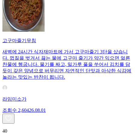
고구마줄기무침
새벽에 24시간 식자재마트에 가서 고구마줄기 3단을 샀습니
다. 껍질을 벗겨서 끓는 물에 고구마 줄기가 약간 익으면 얼른
찬물에 헹굽니다. 물기를 짜고, 밀가루 풀을 쑤어서 김치를 담
듯이 갖은 양념으로 버무리면 자연적인 단맛과 아삭한 식감에
놀라는 맛있는 반찬이 됩니다.
라임미소가
조회수
2,604
26.08.01
40