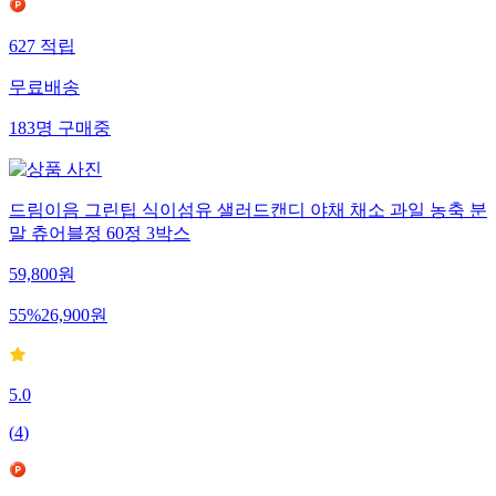
627
적립
무료배송
183
명
구매중
드림이음 그린팁 식이섬유 샐러드캔디 야채 채소 과일 농축 분
말 츄어블정 60정 3박스
59,800
원
55
%
26,900
원
5.0
(
4
)