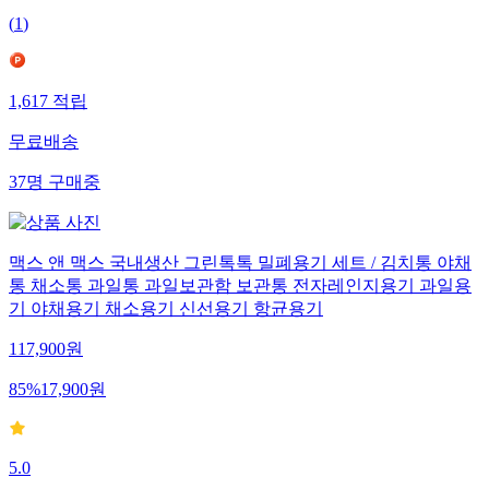
(
1
)
1,617
적립
무료배송
37
명
구매중
맥스 앤 맥스 국내생산 그린톡톡 밀폐용기 세트 / 김치통 야채
통 채소통 과일통 과일보관함 보관통 전자레인지용기 과일용
기 야채용기 채소용기 신선용기 항균용기
117,900
원
85
%
17,900
원
5.0