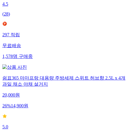
4.5
(
28
)
297
적립
무료배송
1,578
명
구매중
쉼표365 마마프랑 대용량 주방세제 스위트 허브향 2.5L x 4개
과일 채소 야채 설거지
20,000
원
26
%
14,900
원
5.0