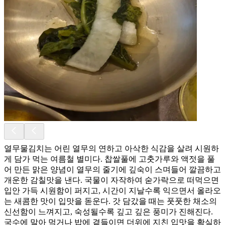
열무물김치는 어린 열무의 연하고 아삭한 식감을 살려 시원하
게 담가 먹는 여름철 별미다. 찹쌀풀에 고춧가루와 액젓을 풀
어 만든 맑은 양념이 열무의 줄기에 깊숙이 스며들어 깔끔하고
개운한 감칠맛을 낸다. 국물이 자작하여 숟가락으로 떠먹으면
입안 가득 시원함이 퍼지고, 시간이 지날수록 익으면서 올라오
는 새콤한 맛이 입맛을 돋운다. 갓 담갔을 때는 풋풋한 채소의
신선함이 느껴지고, 숙성될수록 깊고 깊은 풍미가 진해진다.
국수에 말아 먹거나 밥에 곁들이면 더위에 지친 입맛을 확실하