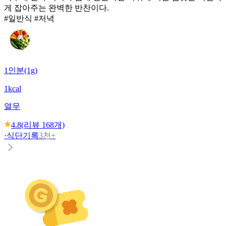
게 잡아주는 완벽한 반찬이다.
#일반식 #저녁
1인분(1g)
1kcal
열무
4.8
(리뷰
168
개)
·
식단기록
3천+