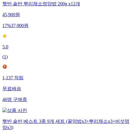
햇반 솥반 뿌리채소영양밥 200g x12개
45,900
원
17
%
37,900
원
5.0
(
1
)
1,137
적립
무료배송
46
명
구매중
햇반 솥반 베스트 3종 9개 세트 (꿀약밥x3+뿌리채소x3+버섯영
양x3)