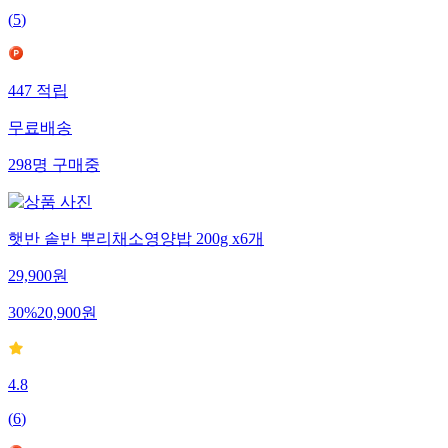
(
5
)
447
적립
무료배송
298
명
구매중
햇반 솥반 뿌리채소영양밥 200g x6개
29,900
원
30
%
20,900
원
4.8
(
6
)