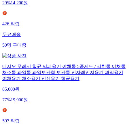
29
%
14,200
원
426
적립
무료배송
50
명
구매중
데시오 푸레시 항균 밀폐용기 야채통 5종세트 / 김치통 야채통
채소통 과일통 과일보관함 보관통 전자레인지용기 과일용기
야채용기 채소용기 신선용기 항균용기
85,000
원
77
%
19,900
원
597
적립