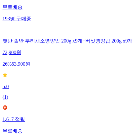
무료배송
193
명
구매중
햇반 솥반 뿌리채소영양밥 200g x9개+버섯영양밥 200g x9개
72,900
원
26
%
53,900
원
5.0
(
1
)
1,617
적립
무료배송