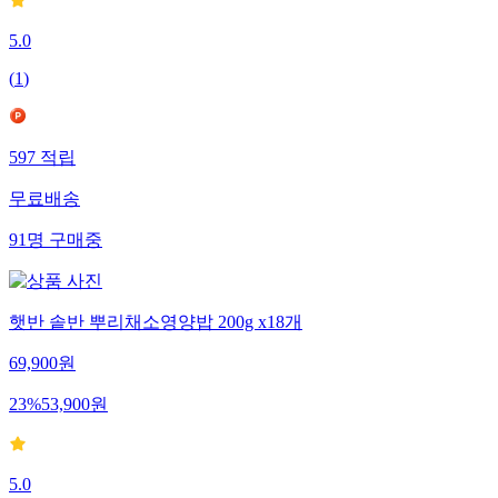
5.0
(
1
)
597
적립
무료배송
91
명
구매중
햇반 솥반 뿌리채소영양밥 200g x18개
69,900
원
23
%
53,900
원
5.0