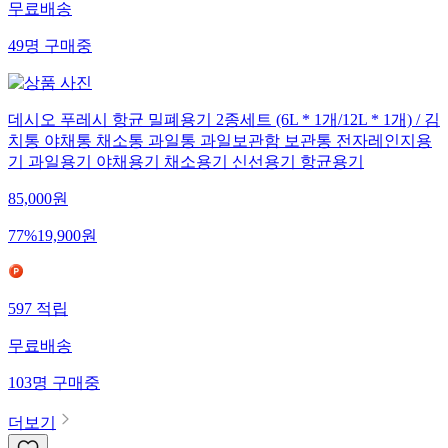
무료배송
49
명
구매중
데시오 푸레시 항균 밀폐용기 2종세트 (6L * 1개/12L * 1개) / 김
치통 야채통 채소통 과일통 과일보관함 보관통 전자레인지용
기 과일용기 야채용기 채소용기 신선용기 항균용기
85,000
원
77
%
19,900
원
597
적립
무료배송
103
명
구매중
더보기