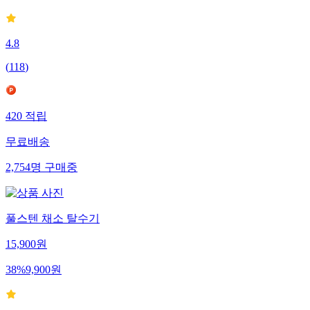
4.8
(
118
)
420
적립
무료배송
2,754
명
구매중
풀스텐 채소 탈수기
15,900
원
38
%
9,900
원