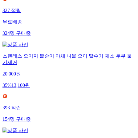
327
적립
무료배송
324
명
구매중
스텐레스 오이지 짤순이 야채 나물 오이 탈수기 채소 두부 물
기제거
20,000
원
35
%
13,100
원
393
적립
154
명
구매중