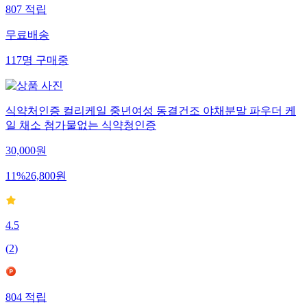
807
적립
무료배송
117
명
구매중
식약처인증 컬리케일 중년여성 동결건조 야채분말 파우더 케
일 채소 첨가물없는 식약청인증
30,000
원
11
%
26,800
원
4.5
(
2
)
804
적립