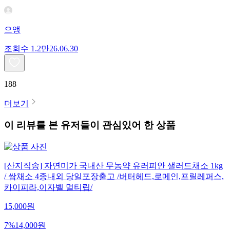
으앵
조회수
1.2만
26.06.30
188
더보기
이 리뷰를 본 유저들이 관심있어 한 상품
[산지직송] 자연미가 국내산 무농약 유러피안 샐러드채소 1kg
/ 쌈채소 4종내외 당일포장출고 /버터헤드,로메인,프릴레퍼스,
카이피라,이자벨 멀티립/
15,000
원
7
%
14,000
원