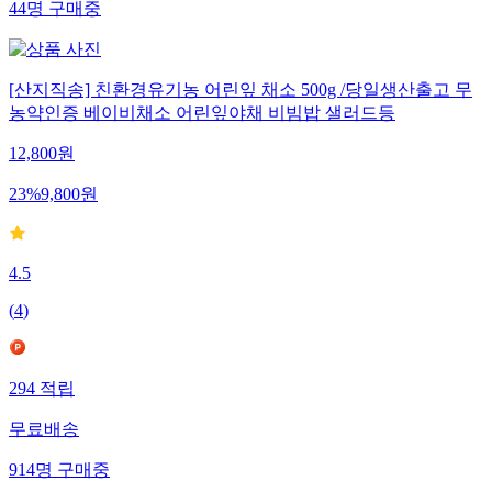
44
명
구매중
[산지직송] 친환경유기농 어린잎 채소 500g /당일생산출고 무
농약인증 베이비채소 어린잎야채 비빔밥 샐러드등
12,800
원
23
%
9,800
원
4.5
(
4
)
294
적립
무료배송
914
명
구매중