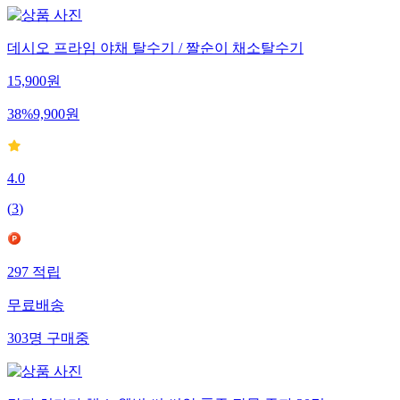
데시오 프라임 야채 탈수기 / 짤순이 채소탈수기
15,900
원
38
%
9,900
원
4.0
(
3
)
297
적립
무료배송
303
명
구매중