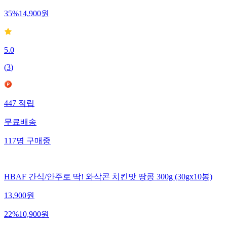
35
%
14,900
원
5.0
(
3
)
447
적립
무료배송
117
명
구매중
HBAF 간식/안주로 딱! 와삭콘 치킨맛 땅콩 300g (30gx10봉)
13,900
원
22
%
10,900
원