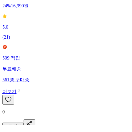
24
%
16,990
원
5.0
(
21
)
509
적립
무료배송
561
명
구매중
더보기
0
신고·제보