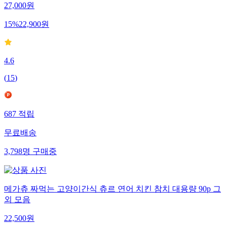
27,000
원
15
%
22,900
원
4.6
(
15
)
687
적립
무료배송
3,798
명
구매중
메가츄 짜먹는 고양이간식 츄르 연어 치킨 참치 대용량 90p 그
외 모음
22,500
원