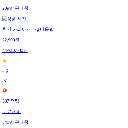
209
명
구매중
치킨 가라아게 1kg 대용량
22,900
원
44
%
12,900
원
4.6
(
5
)
387
적립
무료배송
340
명
구매중