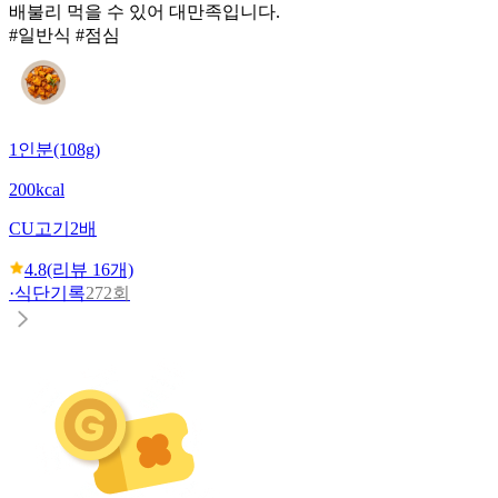
배불리 먹을 수 있어 대만족입니다.
#일반식 #점심
1인분(108g)
200kcal
CU
고기2배
4.8
(리뷰
16
개)
·
식단기록
272회