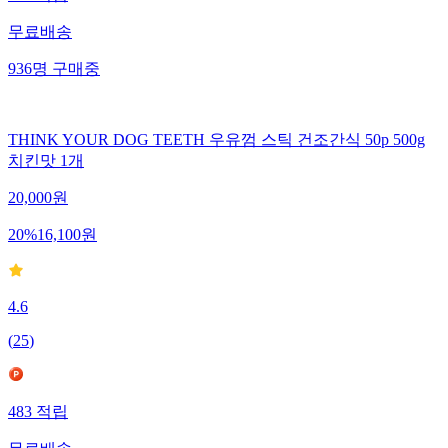
무료배송
936
명
구매중
THINK YOUR DOG TEETH 우유껌 스틱 건조간식 50p 500g
치킨맛 1개
20,000
원
20
%
16,100
원
4.6
(
25
)
483
적립