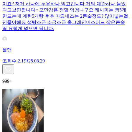
이죠? 저거 하나에 두유하나 먹고갑니다 거의 계란하나 들었
다고보면됩니다~ 포만감은 정말 엄청나구요 레시피는 빵5개
만드는데 계란5개랑 후추 마요네즈는 2큰술정도? 많이넣는걸
안좋아해요 설탕조금 소금조금 홀그레인머스터드 작은큰술
딱 요렇게 넣으면 됩니다.
똘맹
조회수
2.1만
25.08.29
999+