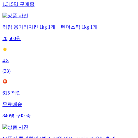
1,315
명
구매중
하림 용가리치킨 1kg 1개 + 텐더스틱 1kg 1개
20,500
원
4.8
(
33
)
615
적립
무료배송
840
명
구매중