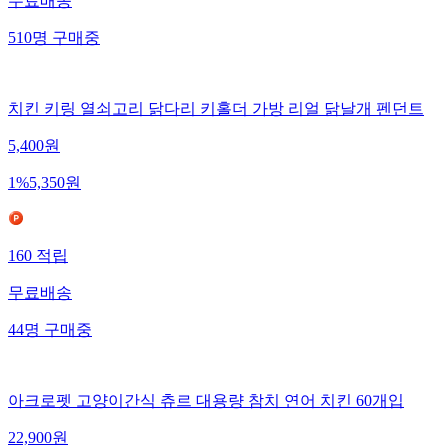
무료배송
510
명
구매중
치킨 키링 열쇠고리 닭다리 키홀더 가방 리얼 닭날개 펜던트
5,400
원
1
%
5,350
원
160
적립
무료배송
44
명
구매중
아크로펫 고양이간식 츄르 대용량 참치 연어 치킨 60개입
22,900
원