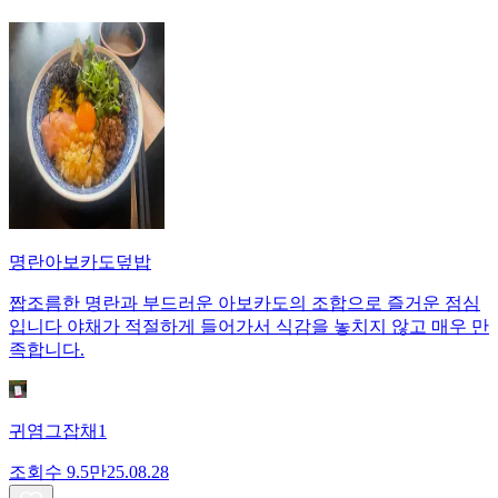
명란아보카도덮밥
짭조름한 명란과 부드러운 아보카도의 조합으로 즐거운 점심
입니다 야채가 적절하게 들어가서 식감을 놓치지 않고 매우 만
족합니다.
귀염그잡채1
조회수
9.5만
25.08.28