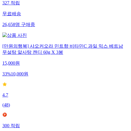
327
적립
무료배송
26,658
명
구매중
[만원의행복] 샤오커오라 민트향 비타민C 과일 믹스 베트남
무설탕 알사탕 캔디 60g X 3봉
15,000
원
33
%
10,000
원
4.7
(
48
)
300
적립