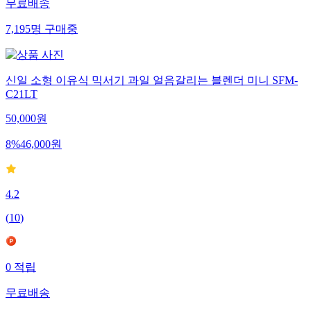
무료배송
7,195
명
구매중
신일 소형 이유식 믹서기 과일 얼음갈리는 블렌더 미니 SFM-
C21LT
50,000
원
8
%
46,000
원
4.2
(
10
)
0
적립
무료배송