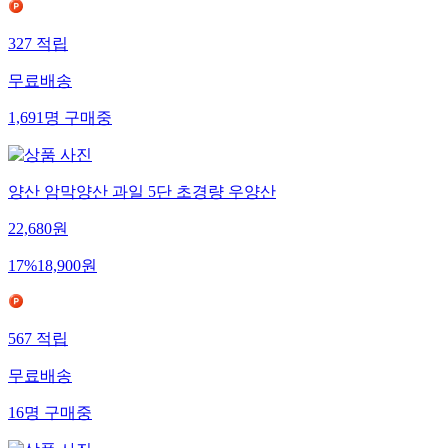
327
적립
무료배송
1,691
명
구매중
양산 암막양산 과일 5단 초경량 우양산
22,680
원
17
%
18,900
원
567
적립
무료배송
16
명
구매중