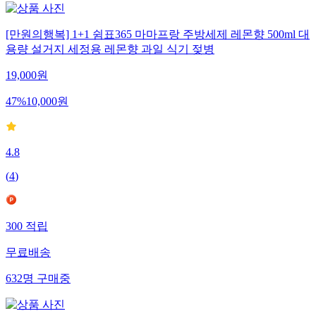
[만원의행복] 1+1 쉼표365 마마프랑 주방세제 레몬향 500ml 대
용량 설거지 세정용 레몬향 과일 식기 젖병
19,000
원
47
%
10,000
원
4.8
(
4
)
300
적립
무료배송
632
명
구매중