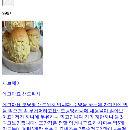
999+
서브웨이
에그마요 샌드위치
에그마요 모닝빵 샌드위치 입니다. 수영을 하는데 가기전에 밥
을 먹으면 좀 무겁더라고요~ 모닝빵하나에 내용물이 많아보
이죠? 저거 하나에 두유하나 먹고갑니다 거의 계란하나 들었
다고보면됩니다~ 포만감은 정말 엄청나구요 레시피는 빵5개
만드는데 계란5개랑 후추 마요네즈는 2큰술정도? 많이넣는걸