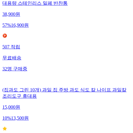
대용량 스테인리스 밀폐 반찬통
38,900
원
57
%
16,900
원
507
적립
무료배송
32
명
구매중
(집과도 그린 10개) 과일 집 주방 과도 식도 칼 나이프 과일칼
조리도구 휴대용
15,000
원
10
%
13,500
원