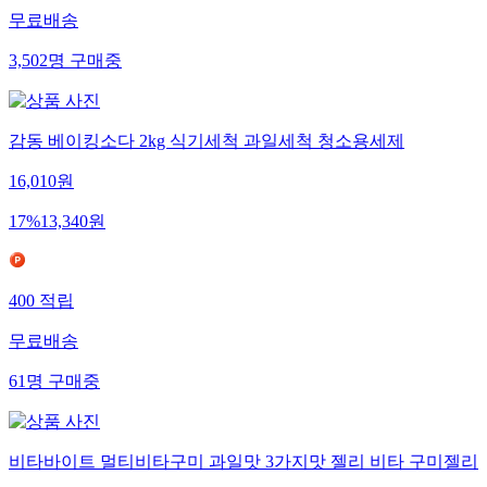
무료배송
3,502
명
구매중
감동 베이킹소다 2kg 식기세척 과일세척 청소용세제
16,010
원
17
%
13,340
원
400
적립
무료배송
61
명
구매중
비타바이트 멀티비타구미 과일맛 3가지맛 젤리 비타 구미젤리