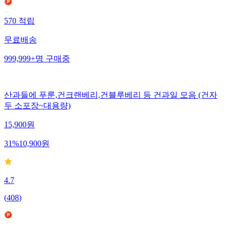
570
적립
무료배송
999,999+
명
구매중
산과들에 푸룬,건크랜베리,건블루베리 등 건과일 모음 (건자
두 소포장~대용량)
15,900
원
31
%
10,900
원
4.7
(
408
)