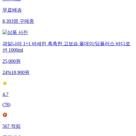
477
적립
무료배송
8,393
명
구매중
과일나라 1+1 바세린 촉촉한 고보습 올데이/딥플러스 바디로
션 1000ml
25,000
원
24
%
18,900
원
4.7
(
78
)
567
적립