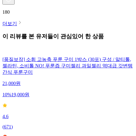
180
더보기
이 리뷰를 본 유저들이 관심있어 한 상품
[품질보장] 소휘 고농축 푸룬 구미 1박스 (30포) 구성 / 말티톨,
젤라틴, 소비톨 NO! 푸룬즙 구미젤리 과일젤리 역대급 갓변템
간식 푸룬구미
21,000
원
10
%
19,000
원
4.6
(
671
)