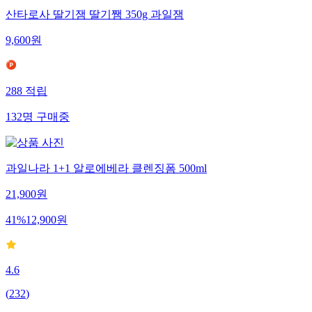
산타로사 딸기잼 딸기쨈 350g 과일잼
9,600
원
288
적립
132
명
구매중
과일나라 1+1 알로에베라 클렌징폼 500ml
21,900
원
41
%
12,900
원
4.6
(
232
)