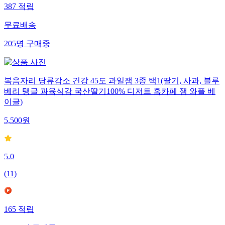
387
적립
무료배송
205
명
구매중
복음자리 당류감소 건강 45도 과일잼 3종 택1(딸기, 사과, 블루
베리 탱글 과육식감 국산딸기100% 디저트 홈카페 잼 와플 베
이글)
5,500
원
5.0
(
11
)
165
적립