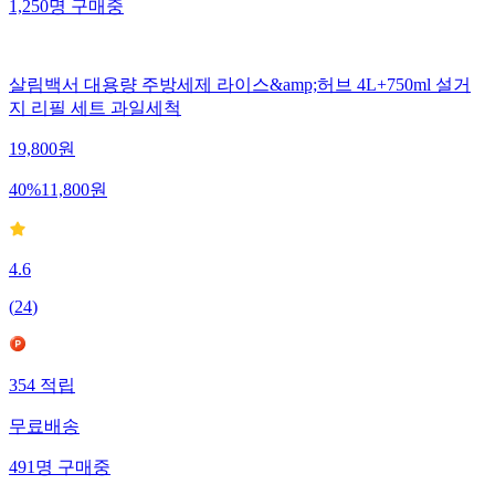
1,250
명
구매중
살림백서 대용량 주방세제 라이스&amp;허브 4L+750ml 설거
지 리필 세트 과일세척
19,800
원
40
%
11,800
원
4.6
(
24
)
354
적립
무료배송
491
명
구매중