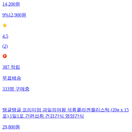
14,200
원
9
%
12,900
원
4.5
(
2
)
387
적립
무료배송
333
명
구매중
탱글탱글 프리미엄 과일의여왕 석류콜라겐젤리스틱 (20g x 15
포) 1일1포 간편섭취 건강간식 영양간식
29,800
원