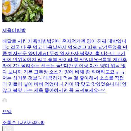
제육비빔밥
배달로 시킨 제육비빔밥인데 혼자먹기엔 양이 진짜 대박입니
다;; 결국 다 못 먹고 다음날까지 먹으려고 따로 남겨두었을 만
큼 혜자로운 양이에요! 뚜껑 열자마자 불향이 훅 나는데 고기
맛이 인위적이지 않고 숯불 맛이라 참 맛있네요~!특히 계란후
라이 2개 올려주는 센스는 굳!! ​다만 밥이랑 야채 양이 워낙 많
다 보니까 기본 고추장 소스가 양에 비해 좀 적더라고요ㅠ.ㅠ
저는 싱거운 것보다 매콤하게 먹는 걸 좋아해서 소스를 직접
더 만들어 넣어 비벼 먹었더니 간이 딱 맞고 맛있었습니다! 양
많고 불맛 나는 제육 좋아하시면 꼭 드셔보세요~^^
으앵
조회수
1.2만
26.06.30