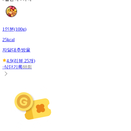
1인분(100g)
25kcal
자달
대추방울
4.9
(리뷰
25
개)
·
식단기록
88회