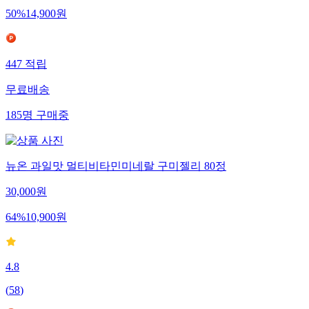
50
%
14,900
원
447
적립
무료배송
185
명
구매중
뉴온 과일맛 멀티비타민미네랄 구미젤리 80정
30,000
원
64
%
10,900
원
4.8
(
58
)