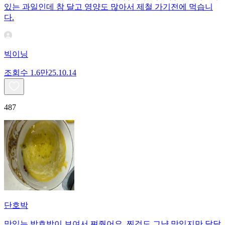
있는 과일인데 참 달고 영양도 많아서 제철 가기전에 먹습니
다.
빅이닝
조회수
1.6만
25.10.14
487
단호박
맛있는 밤호박이 보여서 쪄줬어요. 찐것도 그냥 맛있지만 달달