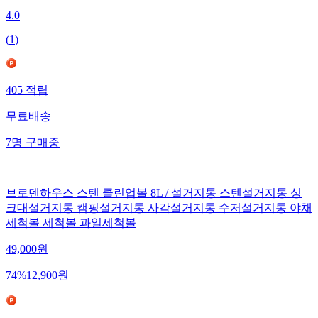
4.0
(
1
)
405
적립
무료배송
7
명
구매중
브로덴하우스 스텐 클린업볼 8L / 설거지통 스텐설거지통 싱
크대설거지통 캠핑설거지통 사각설거지통 수저설거지통 야채
세척볼 세척볼 과일세척볼
49,000
원
74
%
12,900
원