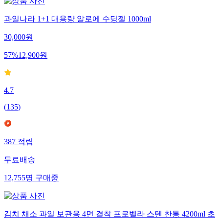
과일나라 1+1 대용량 알로에 수딩젤 1000ml
30,000
원
57
%
12,900
원
4.7
(
135
)
387
적립
무료배송
12,755
명
구매중
김치 채소 과일 보관용 4면 결착 프로벨라 스텐 찬통 4200ml 초