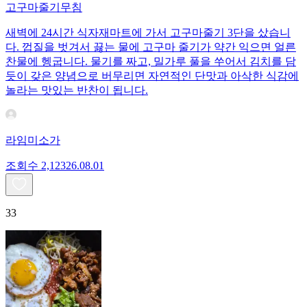
고구마줄기무침
새벽에 24시간 식자재마트에 가서 고구마줄기 3단을 샀습니
다. 껍질을 벗겨서 끓는 물에 고구마 줄기가 약간 익으면 얼른
찬물에 헹굽니다. 물기를 짜고, 밀가루 풀을 쑤어서 김치를 담
듯이 갖은 양념으로 버무리면 자연적인 단맛과 아삭한 식감에
놀라는 맛있는 반찬이 됩니다.
라임미소가
조회수
2,123
26.08.01
33