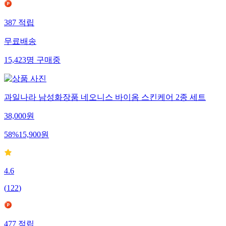
387
적립
무료배송
15,423
명
구매중
과일나라 남성화장품 네오니스 바이옴 스킨케어 2종 세트
38,000
원
58
%
15,900
원
4.6
(
122
)