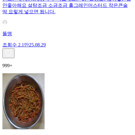
안좋아해요 설탕조금 소금조금 홀그레인머스터드 작은큰술
딱 요렇게 넣으면 됩니다.
똘맹
조회수
2.1만
25.08.29
999+