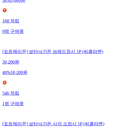
30
%
5,600
원
168
적립
9
명
구매중
[포트메리온] 보타닉가든 브래드접시 1P (씨클라멘)
30,200
원
40
%
18,200
원
546
적립
1
명
구매중
[포트메리온] 보타닉가든 사각 소접시 1P (씨클라멘)