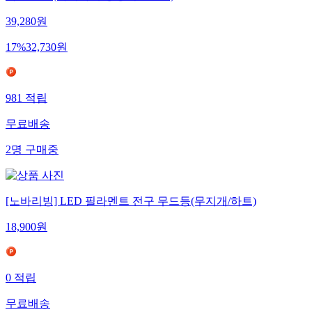
라멘스프 (아리아케 봉황시오1.8K)
39,280
원
17
%
32,730
원
981
적립
무료배송
2
명
구매중
[노바리빙] LED 필라멘트 전구 무드등(무지개/하트)
18,900
원
0
적립
무료배송