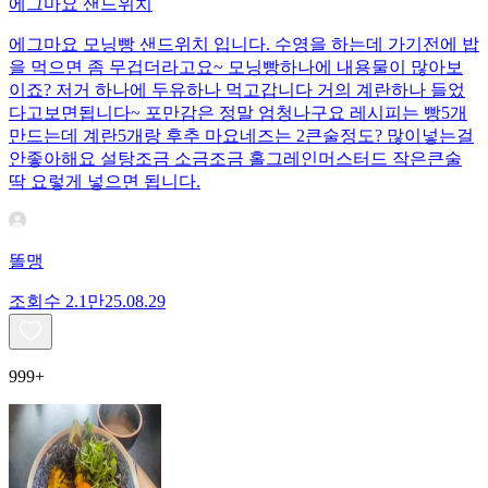
에그마요 샌드위치
에그마요 모닝빵 샌드위치 입니다. 수영을 하는데 가기전에 밥
을 먹으면 좀 무겁더라고요~ 모닝빵하나에 내용물이 많아보
이죠? 저거 하나에 두유하나 먹고갑니다 거의 계란하나 들었
다고보면됩니다~ 포만감은 정말 엄청나구요 레시피는 빵5개
만드는데 계란5개랑 후추 마요네즈는 2큰술정도? 많이넣는걸
안좋아해요 설탕조금 소금조금 홀그레인머스터드 작은큰술
딱 요렇게 넣으면 됩니다.
똘맹
조회수
2.1만
25.08.29
999+