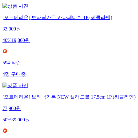
[포트메리온] 보타닉가든 카나페디쉬 1P (씨클라멘)
33,000
원
40
%
19,800
원
594
적립
4
명
구매중
[포트메리온] 보타닉가든 NEW 샐러드볼 17.5cm 1P (씨클라멘)
77,900
원
50
%
39,000
원