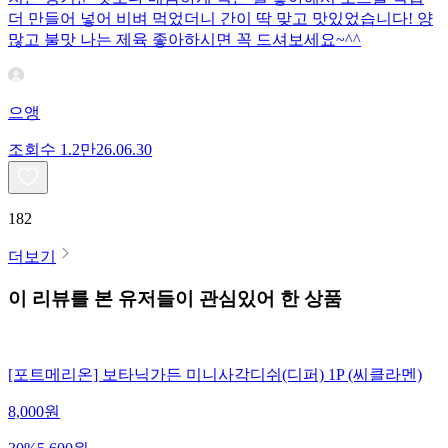
더 만들어 넣어 비벼 먹었더니 간이 딱 맞고 맛있었습니다! 양
많고 불맛 나는 제육 좋아하시면 꼭 드셔보세요~^^
으앵
조회수
1.2만
26.06.30
182
더보기
이 리뷰를 본 유저들이 관심있어 한 상품
[포트메리온] 보타닉가든 미니사각디쉬(디퍼) 1P (씨클라멘)
8,000
원