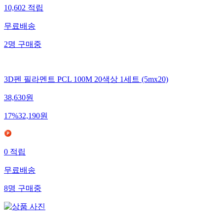
10,602
적립
무료배송
2
명
구매중
3D펜 필라멘트 PCL 100M 20색상 1세트 (5mx20)
38,630
원
17
%
32,190
원
0
적립
무료배송
8
명
구매중