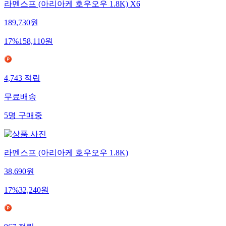
라멘스프 (아리아케 호우오우 1.8K) X6
189,730
원
17
%
158,110
원
4,743
적립
무료배송
5
명
구매중
라멘스프 (아리아케 호우오우 1.8K)
38,690
원
17
%
32,240
원