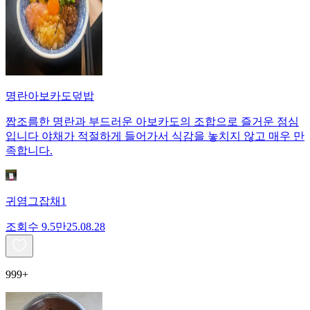
명란아보카도덮밥
짭조름한 명란과 부드러운 아보카도의 조합으로 즐거운 점심
입니다 야채가 적절하게 들어가서 식감을 놓치지 않고 매우 만
족합니다.
귀염그잡채1
조회수
9.5만
25.08.28
999+