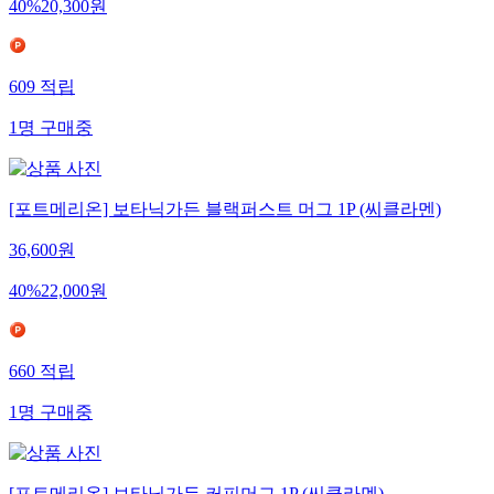
40
%
20,300
원
609
적립
1
명
구매중
[포트메리온] 보타닉가든 블랙퍼스트 머그 1P (씨클라멘)
36,600
원
40
%
22,000
원
660
적립
1
명
구매중