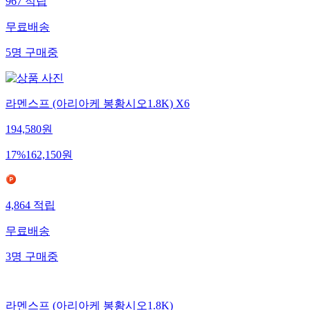
967
적립
무료배송
5
명
구매중
라멘스프 (아리아케 봉황시오1.8K) X6
194,580
원
17
%
162,150
원
4,864
적립
무료배송
3
명
구매중