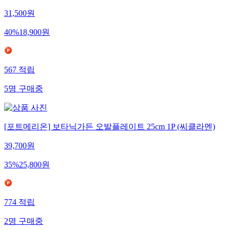
31,500
원
40
%
18,900
원
567
적립
5
명
구매중
[포트메리온] 보타닉가든 오발플레이트 25cm 1P (씨클라멘)
39,700
원
35
%
25,800
원
774
적립
2
명
구매중