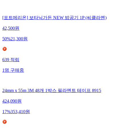
[포트메리온] 보타닉가든 NEW 밥공기 1P (씨클라멘)
42,500
원
50
%
21,300
원
639
적립
1
명
구매중
24mm x 55m 3M 48개 1박스 필라멘트 테이프 8915
424,090
원
17
%
353,410
원