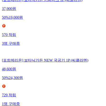
[포트메리온] 보타닉가든 커피머그 1P (씨클라멘)
37,900
원
50
%
19,000
원
570
적립
3
명
구매중
[포트메리온] 보타닉가든 NEW 국공기 1P (씨클라멘)
48,600
원
50
%
24,300
원
729
적립
1
명
구매중