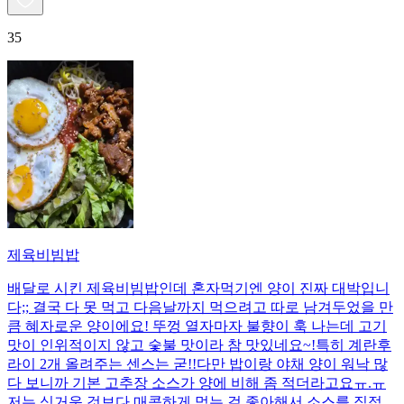
35
제육비빔밥
배달로 시킨 제육비빔밥인데 혼자먹기엔 양이 진짜 대박입니
다;; 결국 다 못 먹고 다음날까지 먹으려고 따로 남겨두었을 만
큼 혜자로운 양이에요! 뚜껑 열자마자 불향이 훅 나는데 고기
맛이 인위적이지 않고 숯불 맛이라 참 맛있네요~!특히 계란후
라이 2개 올려주는 센스는 굳!! ​다만 밥이랑 야채 양이 워낙 많
다 보니까 기본 고추장 소스가 양에 비해 좀 적더라고요ㅠ.ㅠ
저는 싱거운 것보다 매콤하게 먹는 걸 좋아해서 소스를 직접