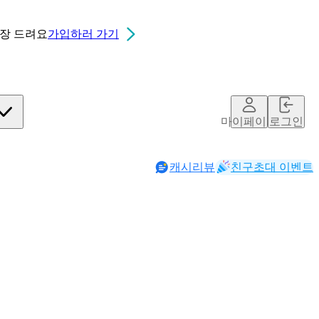
0장
드려요
가입하러 가기
마이페이지
로그인
캐시리뷰
친구초대 이벤트