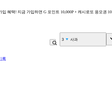
가입 혜택!
지금 가입하면
G 포인트 10,000P + 캐시로또 응모권 1
4
비_플레인 쿽
기록