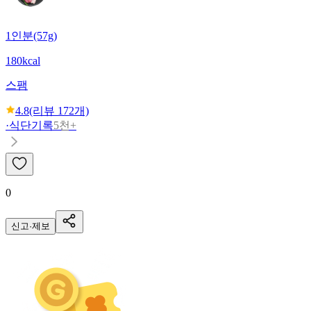
1인분(57g)
180kcal
스팸
4.8
(리뷰
172
개)
·
식단기록
5천+
0
신고·제보