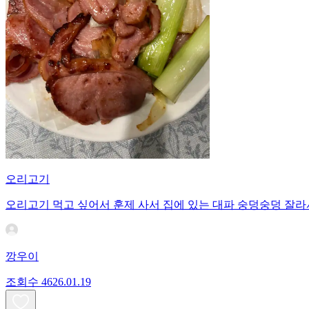
오리고기
오리고기 먹고 싶어서 훈제 사서 집에 있는 대파 숭덩숭덩 잘라
깡우이
조회수
46
26.01.19