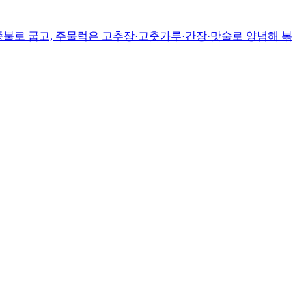
중불로 굽고, 주물럭은 고추장·고춧가루·간장·맛술로 양념해 볶