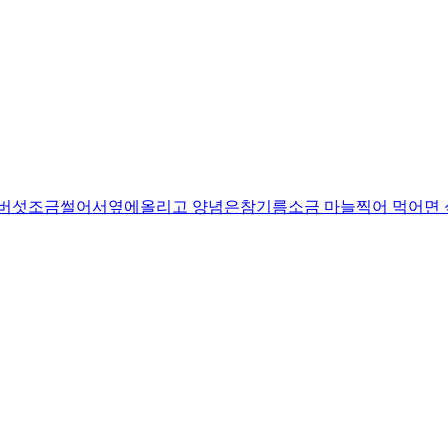
 버섯조금썰어서옆에올리고 양념은참기름소금 마늘찍어 먹어면