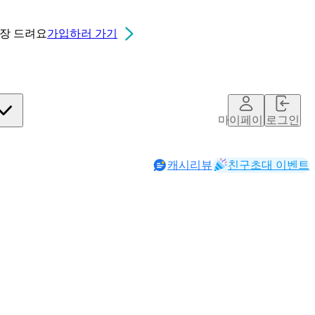
0장
드려요
가입하러 가기
마이페이지
로그인
캐시리뷰
친구초대 이벤트