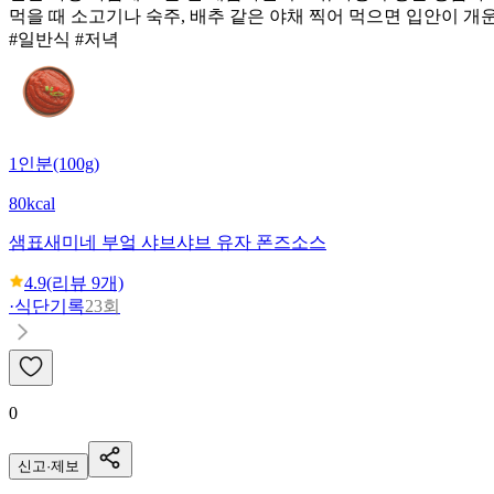
먹을 때 소고기나 숙주, 배추 같은 야채 찍어 먹으면 입안이 개
#일반식 #저녁
1인분(100g)
80kcal
샘표
새미네 부엌 샤브샤브 유자 폰즈소스
4.9
(리뷰
9
개)
·
식단기록
23회
0
신고·제보