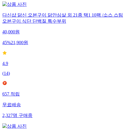
다신샵 닭신 오븐구이 닭안심살 외 21종 택1 10팩 /소스 스팀
오븐구이 식단 단백질 특수부위
40,000
원
45
%
21,900
원
4.9
(
14
)
657
적립
무료배송
2,327
명
구매중