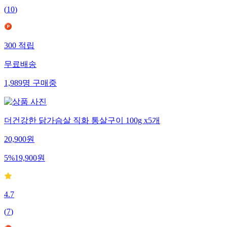
(
10
)
300
적립
무료배송
1,989
명
구매중
더건강한 닭가슴살 직화 통살구이 100g x5개
20,900
원
5
%
19,900
원
4.7
(
7
)