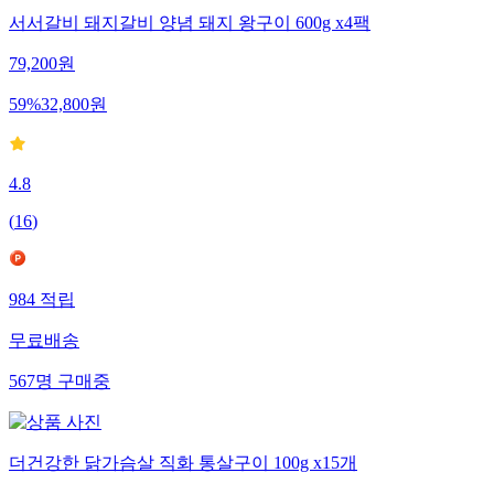
서서갈비 돼지갈비 양념 돼지 왕구이 600g x4팩
79,200
원
59
%
32,800
원
4.8
(
16
)
984
적립
무료배송
567
명
구매중
더건강한 닭가슴살 직화 통살구이 100g x15개