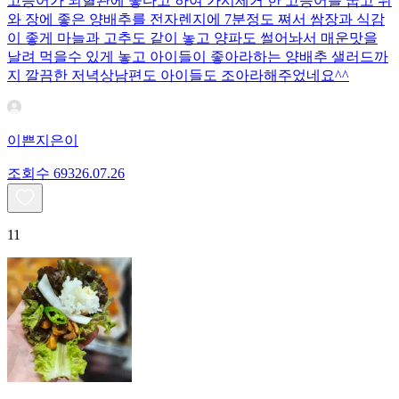
고등어가 뇌혈관에 좋다고 하여 가시제거 한 고등어를 굽고 위
와 장에 좋은 양배추를 전자렌지에 7분정도 쪄서 쌈장과 식감
이 좋게 마늘과 고추도 같이 놓고 양파도 썰어놔서 매운맛을
날려 먹을수 있게 놓고 아이들이 좋아라하는 양배추 샐러드까
지 깔끔한 저녁상남편도 아이들도 조아라해주었네요^^
이쁜지은이
조회수
693
26.07.26
11