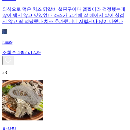
외식으로 먹은 치즈 닭갈비 철판구이다 맵찔이라 걱정했는데
많이 맵지 않고 맛있었다 소스가 고기에 잘 베어서 살이 싱겁
지 않고 딱 적당했다 치즈 추가했더니 저렇게나 많이 나왔다
luna9
조회수
439
25.12.29
23
한살림