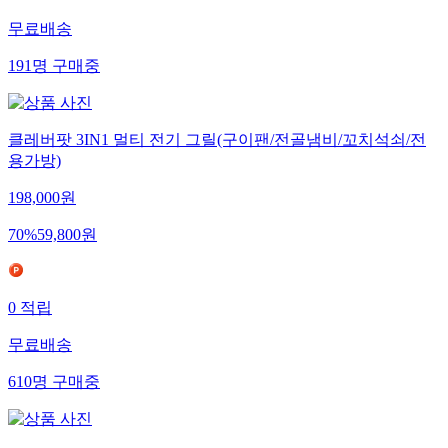
무료배송
191
명
구매중
클레버팟 3IN1 멀티 전기 그릴(구이팬/전골냄비/꼬치석쇠/전
용가방)
198,000
원
70
%
59,800
원
0
적립
무료배송
610
명
구매중