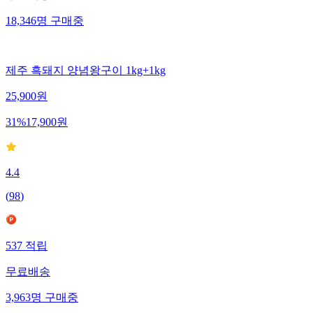
18,346
명
구매중
제주 흑돼지 양념왕구이 1kg+1kg
25,900
원
31
%
17,900
원
4.4
(
98
)
537
적립
무료배송
3,963
명
구매중