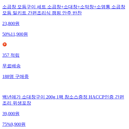
소곱창 모듬구이 세트 소곱창+소대창+소막창+소염통 소곱창
모듬 밀키트 간편조리식 캠핑 안주 반찬
23,800
원
50
%
11,900
원
357
적립
무료배송
188
명
구매중
백년애가 소대창구이 200g 1팩 참소스증정 HACCP인증 간편
조리 위생포장
39,000
원
75
%
9,900
원