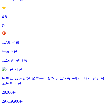
17
%
57,700
원
4.8
(
5
)
1,731
적립
무료배송
1,257
명
구매중
단백질 22g~닭신 오븐구이 닭안심살 7종 7팩 / 국내산 냉장육
고단백식단
28,000
원
29
%
19,900
원