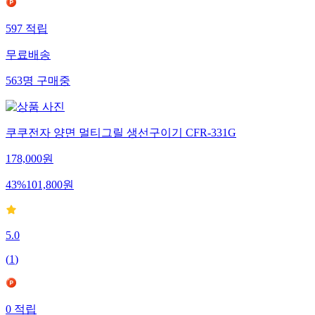
597
적립
무료배송
563
명
구매중
쿠쿠전자 양면 멀티그릴 생선구이기 CFR-331G
178,000
원
43
%
101,800
원
5.0
(
1
)
0
적립