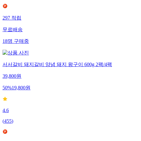
297
적립
무료배송
18
명
구매중
서서갈비 돼지갈비 양념 돼지 왕구이 600g 2팩/4팩
39,800
원
50
%
19,800
원
4.6
(
455
)