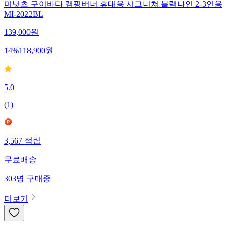
미닛츠 구이바다 캠핑버너 휴대용 시그니쳐 블랙나인 2-3인용
MI-2022BL
139,000
원
14
%
118,900
원
5.0
(
1
)
3,567
적립
무료배송
303
명
구매중
더보기