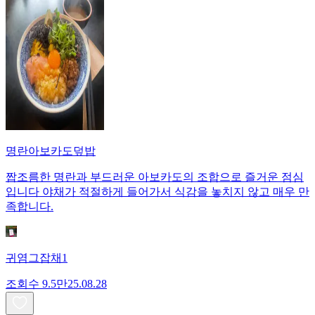
명란아보카도덮밥
짭조름한 명란과 부드러운 아보카도의 조합으로 즐거운 점심
입니다 야채가 적절하게 들어가서 식감을 놓치지 않고 매우 만
족합니다.
귀염그잡채1
조회수
9.5만
25.08.28