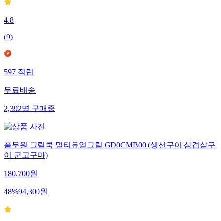
4.8
(
9
)
597
적립
무료배송
2,392
명
구매중
풀무원 그릴쿡 멀티듀얼그릴 GD0CMB00 (생선구이 삼겹살구
이 군고구마)
180,700
원
48
%
94,300
원