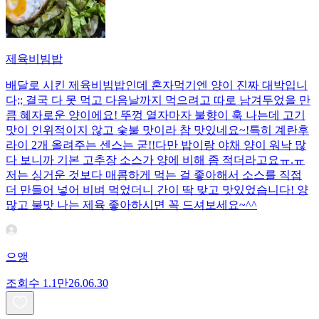
제육비빔밥
배달로 시킨 제육비빔밥인데 혼자먹기엔 양이 진짜 대박입니
다;; 결국 다 못 먹고 다음날까지 먹으려고 따로 남겨두었을 만
큼 혜자로운 양이에요! 뚜껑 열자마자 불향이 훅 나는데 고기
맛이 인위적이지 않고 숯불 맛이라 참 맛있네요~!특히 계란후
라이 2개 올려주는 센스는 굳!! ​다만 밥이랑 야채 양이 워낙 많
다 보니까 기본 고추장 소스가 양에 비해 좀 적더라고요ㅠ.ㅠ
저는 싱거운 것보다 매콤하게 먹는 걸 좋아해서 소스를 직접
더 만들어 넣어 비벼 먹었더니 간이 딱 맞고 맛있었습니다! 양
많고 불맛 나는 제육 좋아하시면 꼭 드셔보세요~^^
으앵
조회수
1.1만
26.06.30