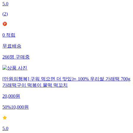
5.0
(
2
)
0
적립
무료배송
266
명
구매중
[만원의행복] 구워 먹으면 더 맛있는 100% 우리쌀 가래떡 700g
가래떡구이 떡볶이 물떡 떡꼬치
20,000
원
50
%
10,000
원
5.0