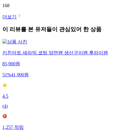
168
더보기
이 리뷰를 본 유저들이 관심있어 한 상품
키친아트 세라믹 코팅 양면팬 생선구이팬 후라이팬
85,900
원
51
%
41,900
원
4.5
(
4
)
1,257
적립