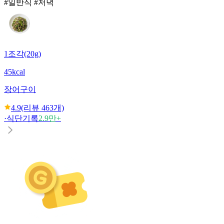
#일반식 #저녁
1조각(20g)
45kcal
장어구이
4.9
(리뷰
463
개)
·
식단기록
2.9만+