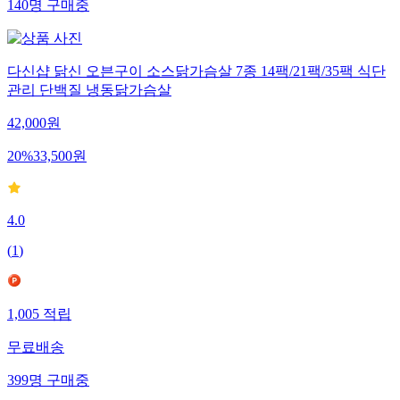
140
명
구매중
다신샵 닭신 오븐구이 소스닭가슴살 7종 14팩/21팩/35팩 식단
관리 단백질 냉동닭가슴살
42,000
원
20
%
33,500
원
4.0
(
1
)
1,005
적립
무료배송
399
명
구매중