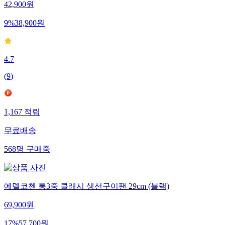
42,900
원
9
%
38,900
원
4.7
(
9
)
1,167
적립
무료배송
568
명
구매중
에델코첸 통3중 클래시 생선구이팬 29cm (블랙)
69,900
원