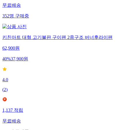
무료배송
352
명
구매중
키친아트 대형 고기불판 구이팬 2중구조 버너후라이팬
62,900
원
40
%
37,900
원
4.0
(
2
)
1,137
적립
무료배송