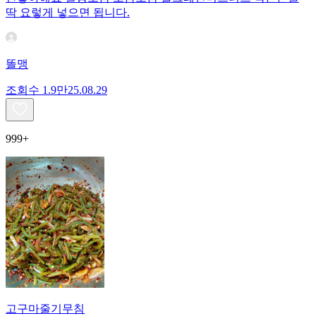
딱 요렇게 넣으면 됩니다.
똘맹
조회수
1.9만
25.08.29
999+
고구마줄기무침