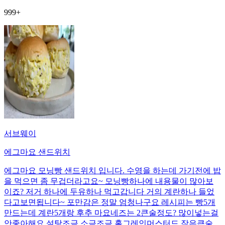
999+
서브웨이
에그마요 샌드위치
에그마요 모닝빵 샌드위치 입니다. 수영을 하는데 가기전에 밥
을 먹으면 좀 무겁더라고요~ 모닝빵하나에 내용물이 많아보
이죠? 저거 하나에 두유하나 먹고갑니다 거의 계란하나 들었
다고보면됩니다~ 포만감은 정말 엄청나구요 레시피는 빵5개
만드는데 계란5개랑 후추 마요네즈는 2큰술정도? 많이넣는걸
안좋아해요 설탕조금 소금조금 홀그레인머스터드 작은큰술