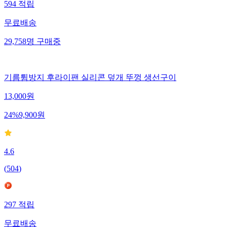
594
적립
무료배송
29,758
명
구매중
기름튐방지 후라이팬 실리콘 덮개 뚜껑 생선구이
13,000
원
24
%
9,900
원
4.6
(
504
)
297
적립
무료배송