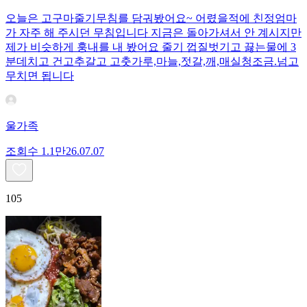
오늘은 고구마줄기무침를 담궈봤어요~ 어렸을적에 친정엄마
가 자주 해 주시던 무침입니다 지금은 돌아가셔서 안 계시지만
제가 비슷하게 훙내를 내 봤어요 줄기 껍질벗기고 끓는물에 3
분데치고 건고추갈고 고춧가루,마늘,젓갈,깨,매실청조금.넘고
무치면 됩니다
울가족
조회수
1.1만
26.07.07
105