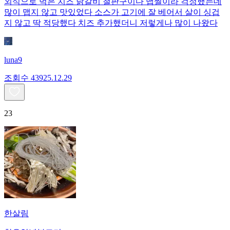
외식으로 먹은 치즈 닭갈비 철판구이다 맵찔이라 걱정했는데
많이 맵지 않고 맛있었다 소스가 고기에 잘 베어서 살이 싱겁
지 않고 딱 적당했다 치즈 추가했더니 저렇게나 많이 나왔다
luna9
조회수
439
25.12.29
23
한살림