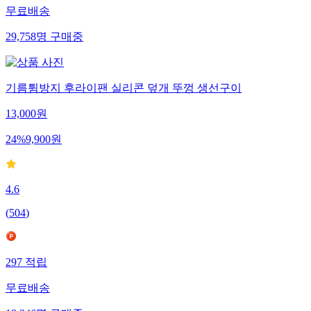
무료배송
29,758
명
구매중
기름튐방지 후라이팬 실리콘 덮개 뚜껑 생선구이
13,000
원
24
%
9,900
원
4.6
(
504
)
297
적립
무료배송