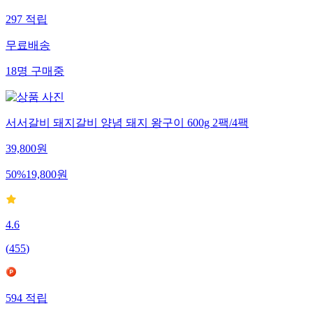
297
적립
무료배송
18
명
구매중
서서갈비 돼지갈비 양념 돼지 왕구이 600g 2팩/4팩
39,800
원
50
%
19,800
원
4.6
(
455
)
594
적립