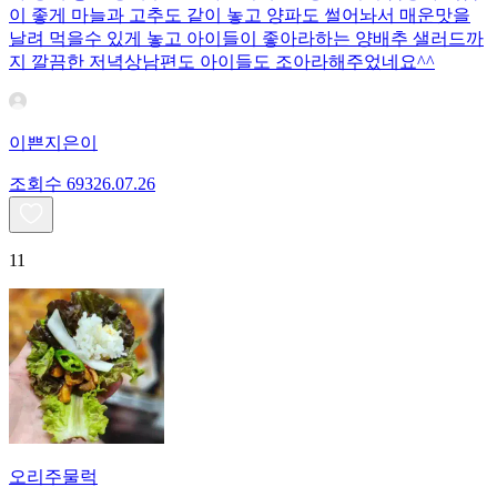
이 좋게 마늘과 고추도 같이 놓고 양파도 썰어놔서 매운맛을
날려 먹을수 있게 놓고 아이들이 좋아라하는 양배추 샐러드까
지 깔끔한 저녁상남편도 아이들도 조아라해주었네요^^
이쁜지은이
조회수
693
26.07.26
11
오리주물럭