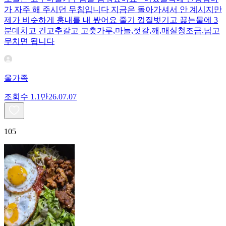
가 자주 해 주시던 무침입니다 지금은 돌아가셔서 안 계시지만
제가 비슷하게 훙내를 내 봤어요 줄기 껍질벗기고 끓는물에 3
분데치고 건고추갈고 고춧가루,마늘,젓갈,깨,매실청조금.넘고
무치면 됩니다
울가족
조회수
1.1만
26.07.07
105