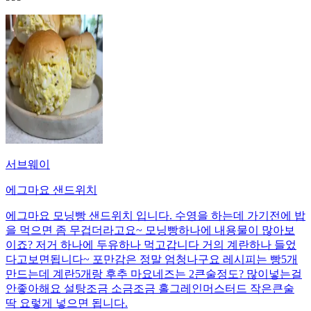
서브웨이
에그마요 샌드위치
에그마요 모닝빵 샌드위치 입니다. 수영을 하는데 가기전에 밥
을 먹으면 좀 무겁더라고요~ 모닝빵하나에 내용물이 많아보
이죠? 저거 하나에 두유하나 먹고갑니다 거의 계란하나 들었
다고보면됩니다~ 포만감은 정말 엄청나구요 레시피는 빵5개
만드는데 계란5개랑 후추 마요네즈는 2큰술정도? 많이넣는걸
안좋아해요 설탕조금 소금조금 홀그레인머스터드 작은큰술
딱 요렇게 넣으면 됩니다.