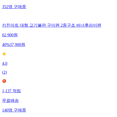
352
명
구매중
키친아트 대형 고기불판 구이팬 2중구조 버너후라이팬
62,900
원
40
%
37,900
원
4.0
(
2
)
1,137
적립
무료배송
140
명
구매중