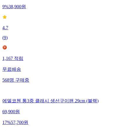
9
%
38,900
원
4.7
(
9
)
1,167
적립
무료배송
568
명
구매중
에델코첸 통3중 클래시 생선구이팬 29cm (블랙)
69,900
원
17
%
57,700
원