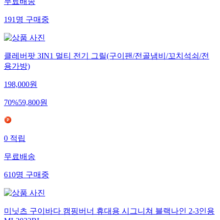
무료배송
191
명
구매중
클레버팟 3IN1 멀티 전기 그릴(구이팬/전골냄비/꼬치석쇠/전
용가방)
198,000
원
70
%
59,800
원
0
적립
무료배송
610
명
구매중
미닛츠 구이바다 캠핑버너 휴대용 시그니쳐 블랙나인 2-3인용