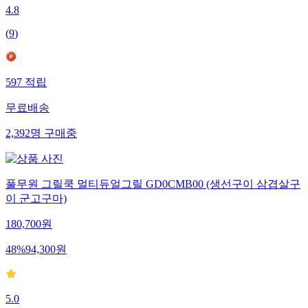
4.8
(
9
)
597
적립
무료배송
2,392
명
구매중
풀무원 그릴쿡 멀티듀얼그릴 GD0CMB00 (생선구이 삼겹살구
이 군고구마)
180,700
원
48
%
94,300
원
5.0