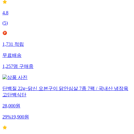
4.8
(
5
)
1,731
적립
무료배송
1,257
명
구매중
단백질 22g~닭신 오븐구이 닭안심살 7종 7팩 / 국내산 냉장육
고단백식단
28,000
원
29
%
19,900
원