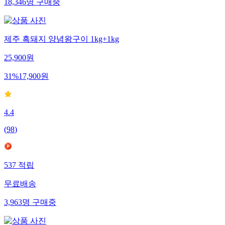
18,346
명
구매중
제주 흑돼지 양념왕구이 1kg+1kg
25,900
원
31
%
17,900
원
4.4
(
98
)
537
적립
무료배송
3,963
명
구매중