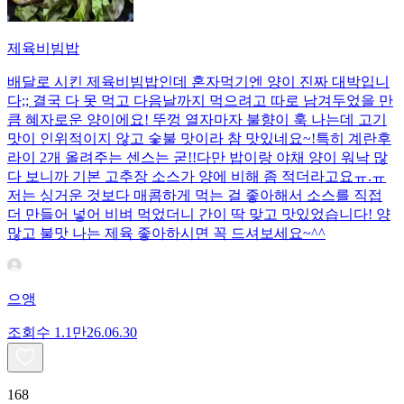
제육비빔밥
배달로 시킨 제육비빔밥인데 혼자먹기엔 양이 진짜 대박입니
다;; 결국 다 못 먹고 다음날까지 먹으려고 따로 남겨두었을 만
큼 혜자로운 양이에요! 뚜껑 열자마자 불향이 훅 나는데 고기
맛이 인위적이지 않고 숯불 맛이라 참 맛있네요~!특히 계란후
라이 2개 올려주는 센스는 굳!! ​다만 밥이랑 야채 양이 워낙 많
다 보니까 기본 고추장 소스가 양에 비해 좀 적더라고요ㅠ.ㅠ
저는 싱거운 것보다 매콤하게 먹는 걸 좋아해서 소스를 직접
더 만들어 넣어 비벼 먹었더니 간이 딱 맞고 맛있었습니다! 양
많고 불맛 나는 제육 좋아하시면 꼭 드셔보세요~^^
으앵
조회수
1.1만
26.06.30
168