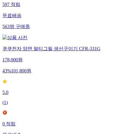
597
적립
무료배송
563
명
구매중
쿠쿠전자 양면 멀티그릴 생선구이기 CFR-331G
178,000
원
43
%
101,800
원
5.0
(
1
)
0
적립