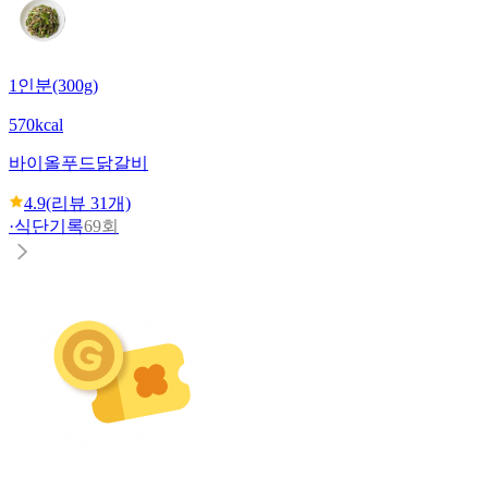
1인분(300g)
570kcal
바이올푸드
닭갈비
4.9
(리뷰
31
개)
·
식단기록
69회