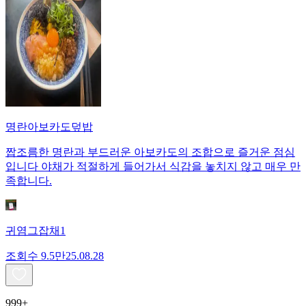
명란아보카도덮밥
짭조름한 명란과 부드러운 아보카도의 조합으로 즐거운 점심
입니다 야채가 적절하게 들어가서 식감을 놓치지 않고 매우 만
족합니다.
귀염그잡채1
조회수
9.5만
25.08.28
999+