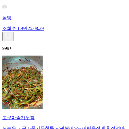
똘맹
조회수
1.9만
25.08.29
999+
고구마줄기무침
오늘은 고구마줄기무침를 담궈봤어요~ 어렸을적에 친정엄마