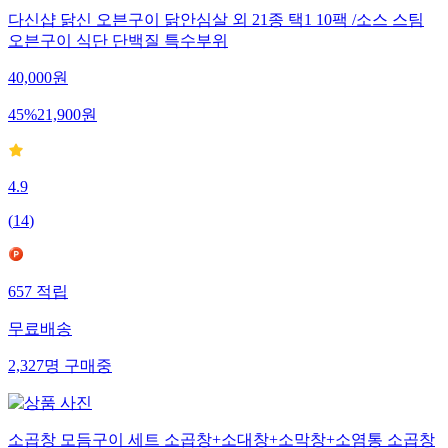
다신샵 닭신 오븐구이 닭안심살 외 21종 택1 10팩 /소스 스팀
오븐구이 식단 단백질 특수부위
40,000
원
45
%
21,900
원
4.9
(
14
)
657
적립
무료배송
2,327
명
구매중
소곱창 모듬구이 세트 소곱창+소대창+소막창+소염통 소곱창