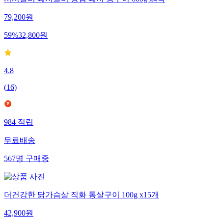
서서갈비 돼지갈비 양념 돼지 왕구이 600g x4팩
79,200
원
59
%
32,800
원
4.8
(
16
)
984
적립
무료배송
567
명
구매중
더건강한 닭가슴살 직화 통살구이 100g x15개
42,900
원