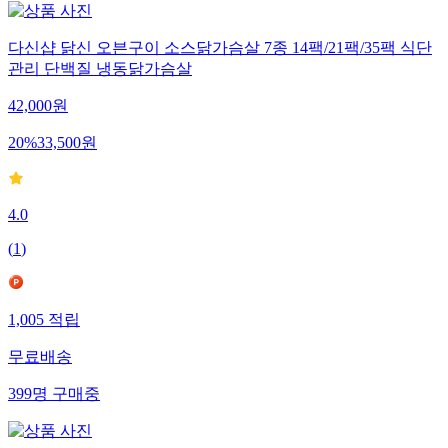
다신샵 닭신 오븐구이 소스닭가슴살 7종 14팩/21팩/35팩 식단
관리 단백질 냉동닭가슴살
42,000
원
20
%
33,500
원
4.0
(
1
)
1,005
적립
무료배송
399
명
구매중