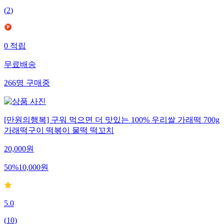
(
2
)
0
적립
무료배송
266
명
구매중
[만원의행복] 구워 먹으면 더 맛있는 100% 우리쌀 가래떡 700g
가래떡구이 떡볶이 물떡 떡꼬치
20,000
원
50
%
10,000
원
5.0
(
10
)