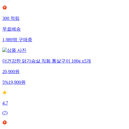
300
적립
무료배송
1,989
명
구매중
더건강한 닭가슴살 직화 통살구이 100g x5개
20,900
원
5
%
19,900
원
4.7
(
7
)