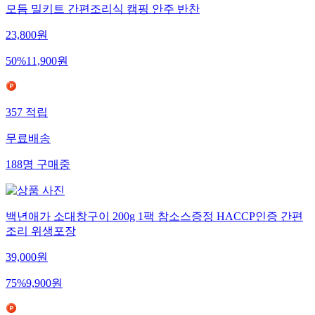
모듬 밀키트 간편조리식 캠핑 안주 반찬
23,800
원
50
%
11,900
원
357
적립
무료배송
188
명
구매중
백년애가 소대창구이 200g 1팩 참소스증정 HACCP인증 간편
조리 위생포장
39,000
원
75
%
9,900
원