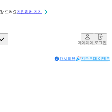
0장
드려요
가입하러 가기
마이페이지
로그인
캐시리뷰
친구초대 이벤트