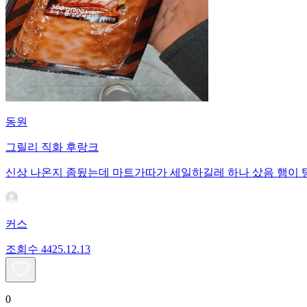
동원
그릴리 직화 후랑크
신상 나온지 좀됬는데 마트가따가 세일하길레 하나 샀음 햄이
커스
조회수
44
25.12.13
0