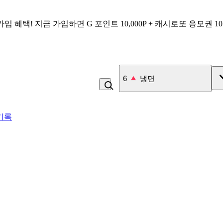
가입 혜택!
지금 가입하면
G 포인트 10,000P + 캐시로또 응모권 1
7
김치
기록