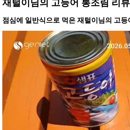
재털이님의 고등어 통조림 리뷰
점심에 일반식으로 먹은 재털이님의 고등