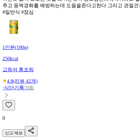
추고 동맥경화를 예방하는데 도움을준다고한다 그리고 관절
#일반식 #점심
1인분(190g)
250kcal
고등어 통조림
4.8
(리뷰
42
개)
·
식단기록
70회
0
신고·제보