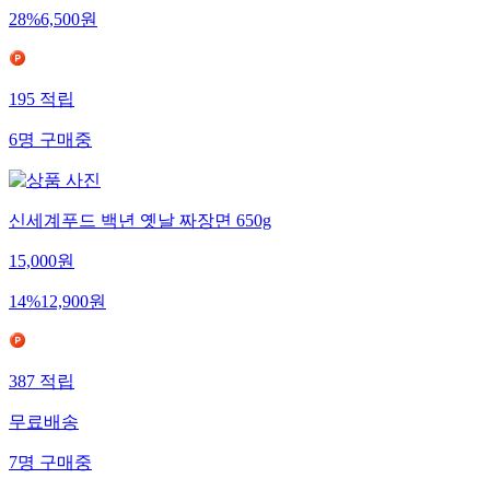
28
%
6,500
원
195
적립
6
명
구매중
신세계푸드 백년 옛날 짜장면 650g
15,000
원
14
%
12,900
원
387
적립
무료배송
7
명
구매중