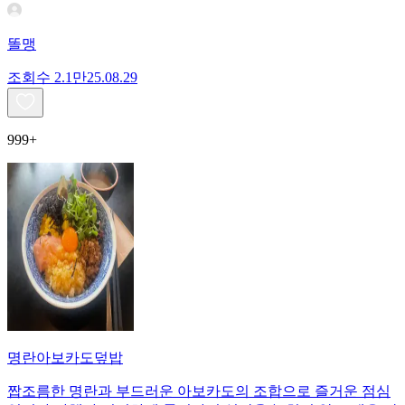
똘맹
조회수
2.1만
25.08.29
999+
명란아보카도덮밥
짭조름한 명란과 부드러운 아보카도의 조합으로 즐거운 점심