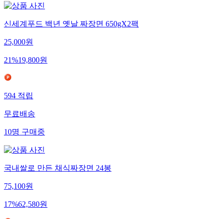
신세계푸드 백년 옛날 짜장면 650gX2팩
25,000
원
21
%
19,800
원
594
적립
무료배송
10
명
구매중
국내쌀로 만든 채식짜장면 24봉
75,100
원
17
%
62,580
원