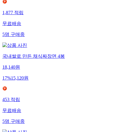
1,877
적립
무료배송
5
명
구매중
국내쌀로 만든 채식짜장면 4봉
18,140
원
17
%
15,120
원
453
적립
무료배송
5
명
구매중