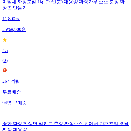
미담채 짜장분말 1kg (50인분) 대용량 짜장가루 소스 춘장 짜
장면 만들기
11,800
원
25
%
8,900
원
4.5
(
2
)
267
적립
무료배송
94
명
구매중
중화 짜장면 생면 밀키트 춘장 짜장소스 집에서 간편조리 옛날
짜장 대용량