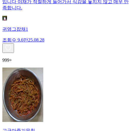
입니다 야채가 적절하게 들어가서 식감을 놓치지 않고 매우 만
족합니다.
귀염그잡채1
조회수
9.6만
25.08.28
999+
고구마줄기무침