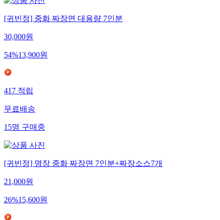
[귀빈정] 중화 짜장면 대용량 7인분
30,000
원
54
%
13,900
원
417
적립
무료배송
15
명
구매중
[귀빈정] 명장 중화 짜장면 7인분+짜장소스7개
21,000
원
26
%
15,600
원