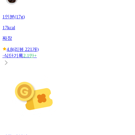
1인분(17g)
17kcal
짜장
4.8
(리뷰
221
개)
·
식단기록
2.1만+