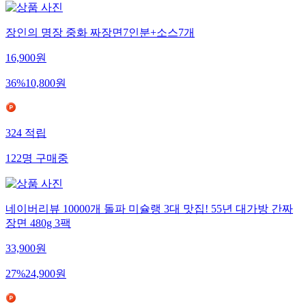
장인의 명장 중화 짜장면7인분+소스7개
16,900
원
36
%
10,800
원
324
적립
122
명
구매중
네이버리뷰 10000개 돌파 미슐랭 3대 맛집! 55년 대가방 간짜
장면 480g 3팩
33,900
원
27
%
24,900
원