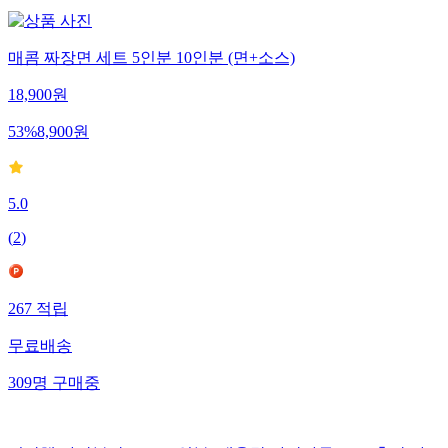
매콤 짜장면 세트 5인분 10인분 (면+소스)
18,900
원
53
%
8,900
원
5.0
(
2
)
267
적립
무료배송
309
명
구매중