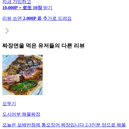
지금 가입하고
10,000P + 로또 10장
받기
리뷰 쓰면
2,000P
를 추가로 드려요
짜장면
을 먹은 유저들의 다른 리뷰
오뚜기
도시어부 해물짜장
오늘은 보배반점에 통오징어 짜장입니다 2-3인분 양으로 해물