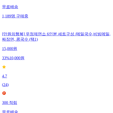
무료배송
1,189
명
구매중
[만원의행복] 우정제면소 6인분 세트구성 /메밀국수,비빔메밀,
짜장면, 콩국수 (택1)
15,000
원
33
%
10,000
원
4.7
(
24
)
300
적립
무료배송