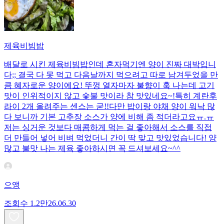
제육비빔밥
배달로 시킨 제육비빔밥인데 혼자먹기엔 양이 진짜 대박입니
다;; 결국 다 못 먹고 다음날까지 먹으려고 따로 남겨두었을 만
큼 혜자로운 양이에요! 뚜껑 열자마자 불향이 훅 나는데 고기
맛이 인위적이지 않고 숯불 맛이라 참 맛있네요~!특히 계란후
라이 2개 올려주는 센스는 굳!! ​다만 밥이랑 야채 양이 워낙 많
다 보니까 기본 고추장 소스가 양에 비해 좀 적더라고요ㅠ.ㅠ
저는 싱거운 것보다 매콤하게 먹는 걸 좋아해서 소스를 직접
더 만들어 넣어 비벼 먹었더니 간이 딱 맞고 맛있었습니다! 양
많고 불맛 나는 제육 좋아하시면 꼭 드셔보세요~^^
으앵
조회수
1.2만
26.06.30