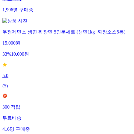
1,996
명
구매중
우정제면소 생면 짜장면 5인분세트 (생면1kg+짜장소스5봉)
15,000
원
33
%
10,000
원
5.0
(
5
)
300
적립
무료배송
416
명
구매중