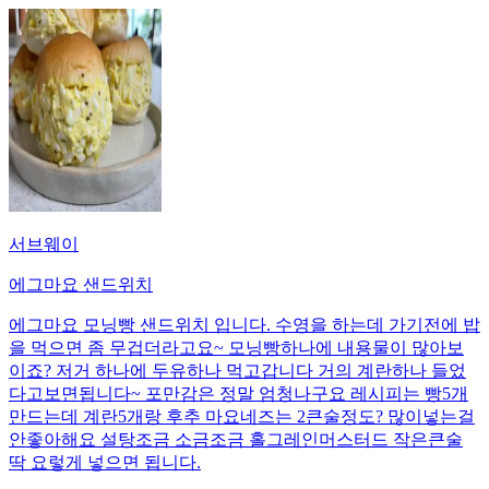
서브웨이
에그마요 샌드위치
에그마요 모닝빵 샌드위치 입니다. 수영을 하는데 가기전에 밥
을 먹으면 좀 무겁더라고요~ 모닝빵하나에 내용물이 많아보
이죠? 저거 하나에 두유하나 먹고갑니다 거의 계란하나 들었
다고보면됩니다~ 포만감은 정말 엄청나구요 레시피는 빵5개
만드는데 계란5개랑 후추 마요네즈는 2큰술정도? 많이넣는걸
안좋아해요 설탕조금 소금조금 홀그레인머스터드 작은큰술
딱 요렇게 넣으면 됩니다.