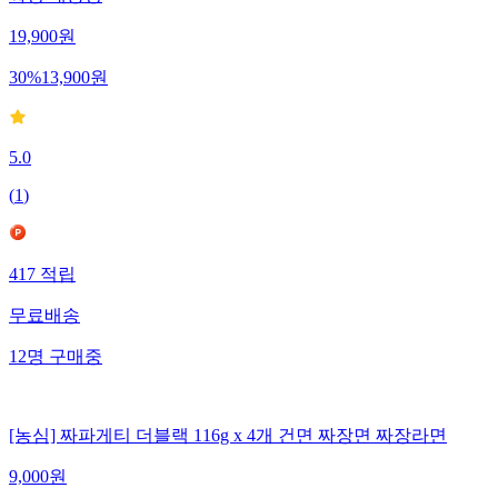
19,900
원
30
%
13,900
원
5.0
(
1
)
417
적립
무료배송
12
명
구매중
[농심] 짜파게티 더블랙 116g x 4개 건면 짜장면 짜장라면
9,000
원