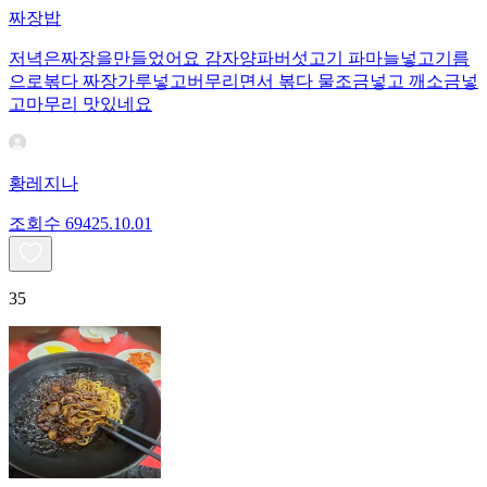
짜장밥
저녁은짜장을만들었어요 감자양파버섯고기 파마늘넣고기름
으로볶다 짜장가루넣고버무리면서 볶다 물조금넣고 깨소금넣
고마무리 맛있네요
황레지나
조회수
694
25.10.01
35