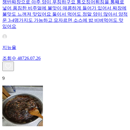
쟁반짜장으로 아주 양이 푸짐하구요 통오징어튀짐을 통째로
넣어 품짐한 비주얼에 불맛이 매콤하게 들어가 있어서 짜장에
불맛도 느껴져 맛있어요 둘이서 먹어도 정말 양이 많아서 양적
운 3-4명가지도 가능하고 모자르면 소스에 밥 비벼먹어도 맛
있어요
지뉴율
조회수
487
26.07.26
9