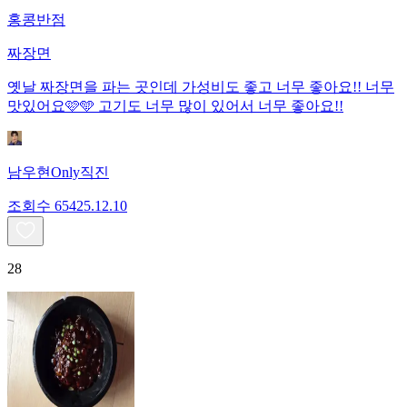
홍콩반점
짜장면
옛날 짜장면을 파는 곳인데 가성비도 좋고 너무 좋아요!! 너무
맛있어요🩷🩵 고기도 너무 많이 있어서 너무 좋아요!!
남우현Only직진
조회수
654
25.12.10
28