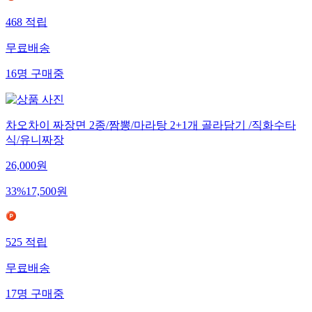
468
적립
무료배송
16
명
구매중
차오차이 짜장면 2종/짬뽕/마라탕 2+1개 골라담기 /직화수타
식/유니짜장
26,000
원
33
%
17,500
원
525
적립
무료배송
17
명
구매중