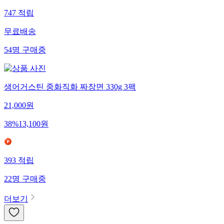
747
적립
무료배송
54
명
구매중
생어거스틴 중화직화 짜장면 330g 3팩
21,000
원
38
%
13,100
원
393
적립
22
명
구매중
더보기