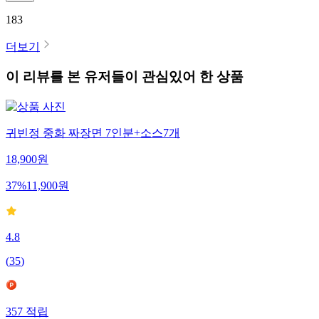
183
더보기
이 리뷰를 본 유저들이 관심있어 한 상품
귀빈정 중화 짜장면 7인분+소스7개
18,900
원
37
%
11,900
원
4.8
(
35
)
357
적립