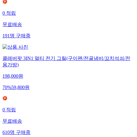
0
적립
무료배송
191
명
구매중
클레버팟 3IN1 멀티 전기 그릴(구이팬/전골냄비/꼬치석쇠/전
용가방)
198,000
원
70
%
59,800
원
0
적립
무료배송
610
명
구매중