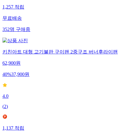
1,257
적립
무료배송
352
명
구매중
키친아트 대형 고기불판 구이팬 2중구조 버너후라이팬
62,900
원
40
%
37,900
원
4.0
(
2
)
1,137
적립