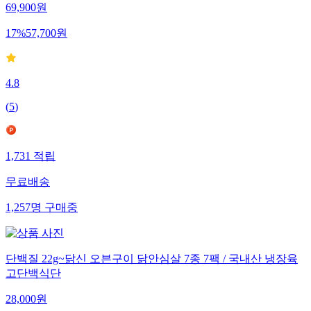
69,900
원
17
%
57,700
원
4.8
(
5
)
1,731
적립
무료배송
1,257
명
구매중
단백질 22g~닭신 오븐구이 닭안심살 7종 7팩 / 국내산 냉장육
고단백식단
28,000
원