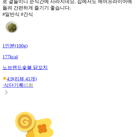
로 곁들이니 순식간에 사라지네요. 집에서도 에어프라이어에
돌려 간편하게 즐기기 좋습니다.
#일반식 #간식
1인분(100g)
177kcal
노브랜드
숯불 닭꼬치
4.9
(리뷰
41
개)
·
식단기록
65회