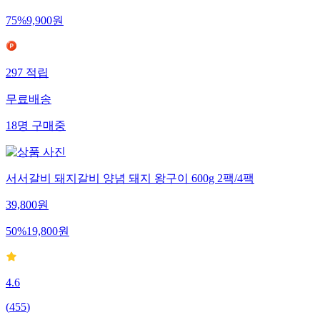
75
%
9,900
원
297
적립
무료배송
18
명
구매중
서서갈비 돼지갈비 양념 돼지 왕구이 600g 2팩/4팩
39,800
원
50
%
19,800
원
4.6
(
455
)