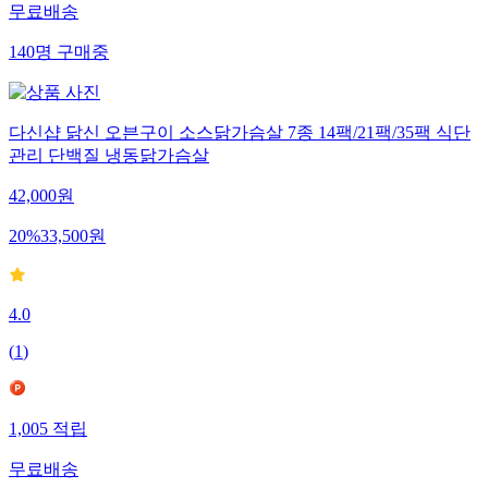
무료배송
140
명
구매중
다신샵 닭신 오븐구이 소스닭가슴살 7종 14팩/21팩/35팩 식단
관리 단백질 냉동닭가슴살
42,000
원
20
%
33,500
원
4.0
(
1
)
1,005
적립
무료배송