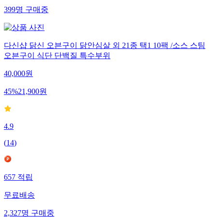
399
명
구매중
다신샵 닭신 오븐구이 닭안심살 외 21종 택1 10팩 /소스 스팀
오븐구이 식단 단백질 특수부위
40,000
원
45
%
21,900
원
4.9
(
14
)
657
적립
무료배송
2,327
명
구매중