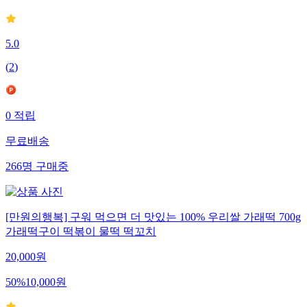
5.0
(
2
)
0
적립
무료배송
266
명
구매중
[만원의행복] 구워 먹으면 더 맛있는 100% 우리쌀 가래떡 700g
가래떡구이 떡볶이 물떡 떡꼬치
20,000
원
50
%
10,000
원