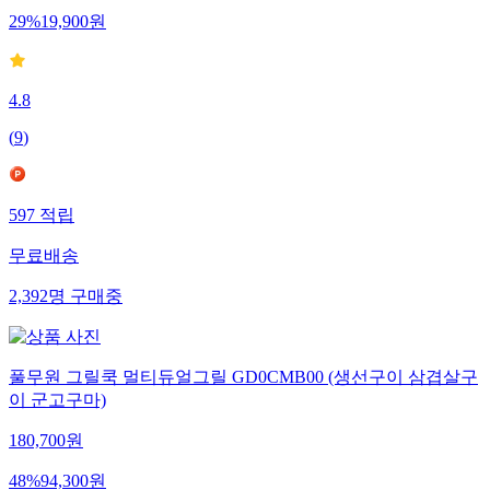
29
%
19,900
원
4.8
(
9
)
597
적립
무료배송
2,392
명
구매중
풀무원 그릴쿡 멀티듀얼그릴 GD0CMB00 (생선구이 삼겹살구
이 군고구마)
180,700
원
48
%
94,300
원