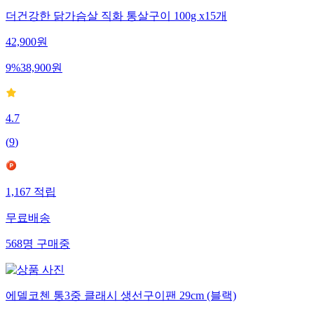
더건강한 닭가슴살 직화 통살구이 100g x15개
42,900
원
9
%
38,900
원
4.7
(
9
)
1,167
적립
무료배송
568
명
구매중
에델코첸 통3중 클래시 생선구이팬 29cm (블랙)