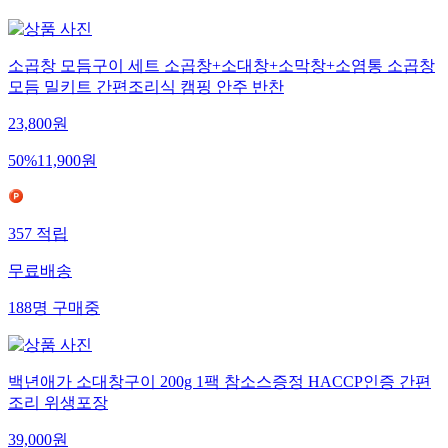
소곱창 모듬구이 세트 소곱창+소대창+소막창+소염통 소곱창
모듬 밀키트 간편조리식 캠핑 안주 반찬
23,800
원
50
%
11,900
원
357
적립
무료배송
188
명
구매중
백년애가 소대창구이 200g 1팩 참소스증정 HACCP인증 간편
조리 위생포장
39,000
원