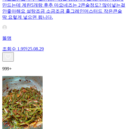
만드는데 계란5개랑 후추 마요네즈는 2큰술정도? 많이넣는걸
안좋아해요 설탕조금 소금조금 홀그레인머스터드 작은큰술
딱 요렇게 넣으면 됩니다.
똘맹
조회수
1.9만
25.08.29
999+