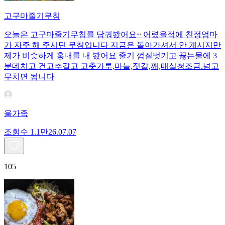
고구마줄기무침
오늘은 고구마줄기무침를 담궈봤어요~ 어렸을적에 친정엄마
가 자주 해 주시던 무침입니다 지금은 돌아가셔서 안 계시지만
제가 비슷하게 훙내를 내 봤어요 줄기 껍질벗기고 끓는물에 3
분데치고 건고추갈고 고춧가루,마늘,젓갈,깨,매실청조금.넘고
무치면 됩니다
울가족
조회수
1.1만
26.07.07
105