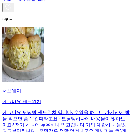
999+
서브웨이
에그마요 샌드위치
에그마요 모닝빵 샌드위치 입니다. 수영을 하는데 가기전에 밥
을 먹으면 좀 무겁더라고요~ 모닝빵하나에 내용물이 많아보
이죠? 저거 하나에 두유하나 먹고갑니다 거의 계란하나 들었
다고보면됩니다~ 포만감은 정말 엄청나구요 레시피는 빵5개