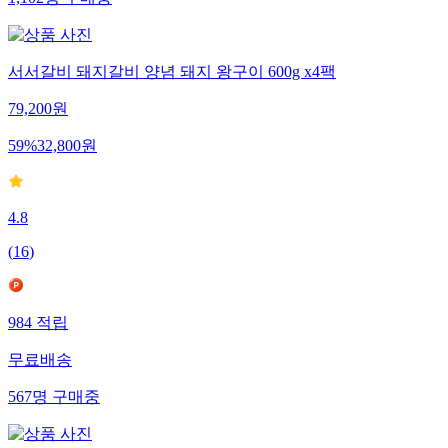
서서갈비 돼지갈비 양념 돼지 왕구이 600g x4팩
79,200
원
59
%
32,800
원
4.8
(
16
)
984
적립
무료배송
567
명
구매중