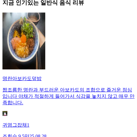
지금 인기있는
일반식
음식 리뷰
명란아보카도덮밥
짭조름한 명란과 부드러운 아보카도의 조합으로 즐거운 점심
입니다 야채가 적절하게 들어가서 식감을 놓치지 않고 매우 만
족합니다.
귀염그잡채1
조회수
9.5만
25.08.28