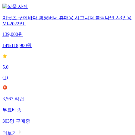
미닛츠 구이바다 캠핑버너 휴대용 시그니쳐 블랙나인 2-3인용
MI-2022BL
139,000
원
14
%
118,900
원
5.0
(
1
)
3,567
적립
무료배송
303
명
구매중
더보기