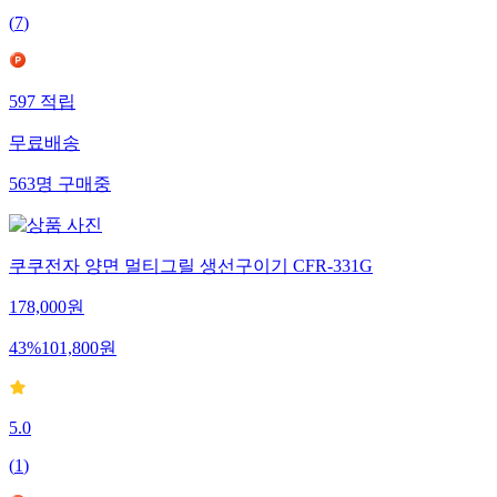
(
7
)
597
적립
무료배송
563
명
구매중
쿠쿠전자 양면 멀티그릴 생선구이기 CFR-331G
178,000
원
43
%
101,800
원
5.0
(
1
)