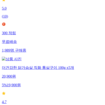
5.0
(
10
)
300
적립
무료배송
1,989
명
구매중
더건강한 닭가슴살 직화 통살구이 100g x5개
20,900
원
5
%
19,900
원
4.7