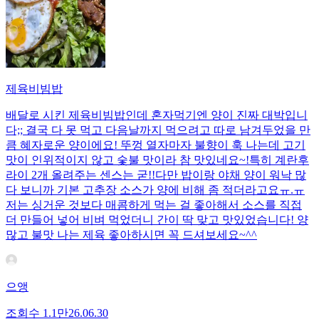
제육비빔밥
배달로 시킨 제육비빔밥인데 혼자먹기엔 양이 진짜 대박입니
다;; 결국 다 못 먹고 다음날까지 먹으려고 따로 남겨두었을 만
큼 혜자로운 양이에요! 뚜껑 열자마자 불향이 훅 나는데 고기
맛이 인위적이지 않고 숯불 맛이라 참 맛있네요~!특히 계란후
라이 2개 올려주는 센스는 굳!! ​다만 밥이랑 야채 양이 워낙 많
다 보니까 기본 고추장 소스가 양에 비해 좀 적더라고요ㅠ.ㅠ
저는 싱거운 것보다 매콤하게 먹는 걸 좋아해서 소스를 직접
더 만들어 넣어 비벼 먹었더니 간이 딱 맞고 맛있었습니다! 양
많고 불맛 나는 제육 좋아하시면 꼭 드셔보세요~^^
으앵
조회수
1.1만
26.06.30