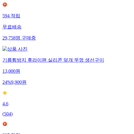
594
적립
무료배송
29,758
명
구매중
기름튐방지 후라이팬 실리콘 덮개 뚜껑 생선구이
13,000
원
24
%
9,900
원
4.6
(
504
)