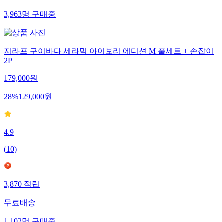
3,963
명
구매중
지라프 구이바다 세라믹 아이보리 에디션 M 풀세트 + 손잡이
2P
179,000
원
28
%
129,000
원
4.9
(
10
)
3,870
적립
무료배송
1,102
명
구매중