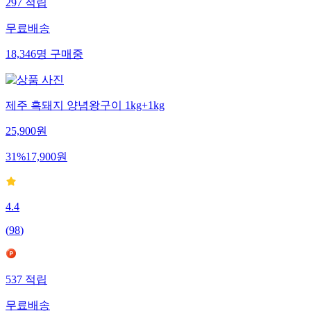
297
적립
무료배송
18,346
명
구매중
제주 흑돼지 양념왕구이 1kg+1kg
25,900
원
31
%
17,900
원
4.4
(
98
)
537
적립
무료배송