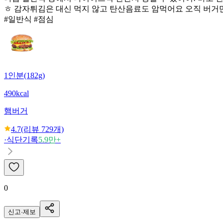
ㅎ 감자튀김은 대신 먹지 않고 탄산음료도 암먹어요 오직 버거
#일반식 #점심
1인분(182g)
490kcal
햄버거
4.7
(리뷰
729
개)
·
식단기록
5.9만+
0
신고·제보