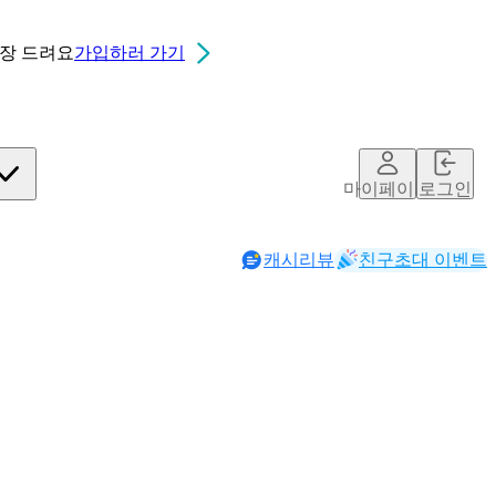
0장
드려요
가입하러 가기
마이페이지
로그인
캐시리뷰
친구초대 이벤트