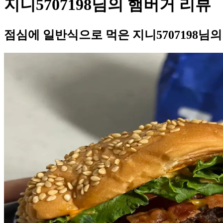
지니5707198님의 햄버거 리뷰
점심에 일반식으로 먹은 지니5707198님