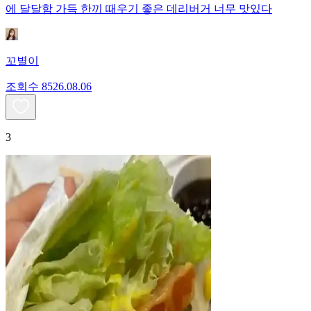
에 달달함 가득 한끼 때우기 좋은 데리버거 너무 맛있다
꼬별이
조회수
85
26.08.06
3