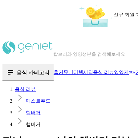
신규 회원 
칼로리와 영양성분을 검색해보세요
혈당 · 다이어트 음식 검색해보세요
음식 카테고리
홈
커뮤니티
헬시딜
음식 리뷰
영양제
NEW
음식 · 영양제 리뷰를 찾아보세요
음식 리뷰
패스트푸드
햄버거
햄버거