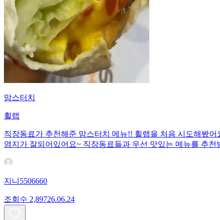
맘스터치
휠랩
직장동료가 추천해준 맘스터치 메뉴!! 휠랩을 처음 시도해봤어요
염지가 잘되어있어요~ 직장동료들과 우선 맛있는 메뉴를 추천받
지니5506660
조회수
2,897
26.06.24