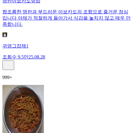
명란아보카도덮밥
짭조름한 명란과 부드러운 아보카도의 조합으로 즐거운 점심
입니다 야채가 적절하게 들어가서 식감을 놓치지 않고 매우 만
족합니다.
귀염그잡채1
조회수
9.5만
25.08.28
999+