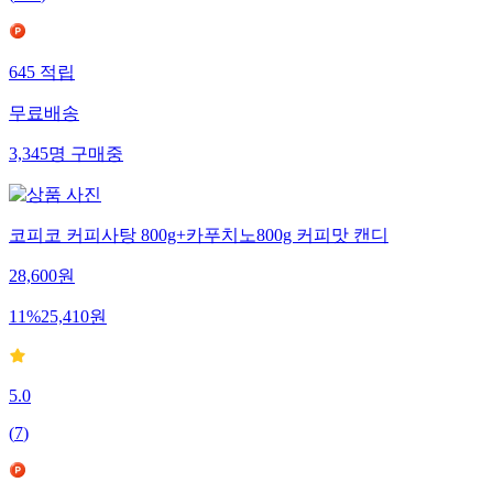
645
적립
무료배송
3,345
명
구매중
코피코 커피사탕 800g+카푸치노800g 커피맛 캔디
28,600
원
11
%
25,410
원
5.0
(
7
)