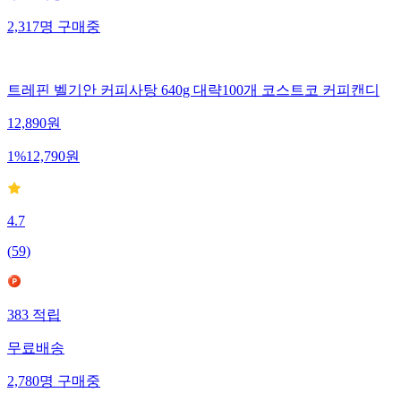
2,317
명
구매중
트레핀 벨기안 커피사탕 640g 대략100개 코스트코 커피캔디
12,890
원
1
%
12,790
원
4.7
(
59
)
383
적립
무료배송
2,780
명
구매중