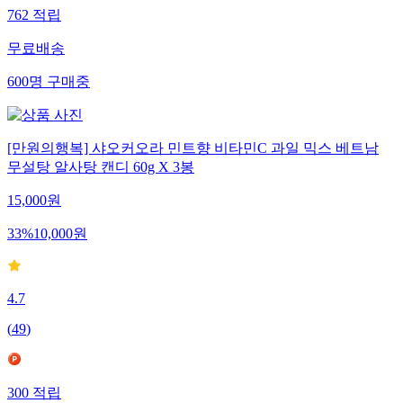
762
적립
무료배송
600
명
구매중
[만원의행복] 샤오커오라 민트향 비타민C 과일 믹스 베트남
무설탕 알사탕 캔디 60g X 3봉
15,000
원
33
%
10,000
원
4.7
(
49
)
300
적립