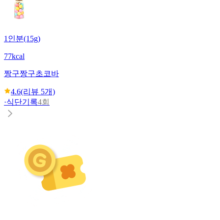
1인분(15g)
77kcal
짱구
짱구초코바
4.6
(리뷰
5
개)
·
식단기록
4회