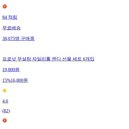
84
적립
무료배송
38,075
명
구매중
프로넛 무설탕 자일리톨 캔디 선물 세트 6개입
19,800
원
15
%
16,800
원
4.6
(
82
)