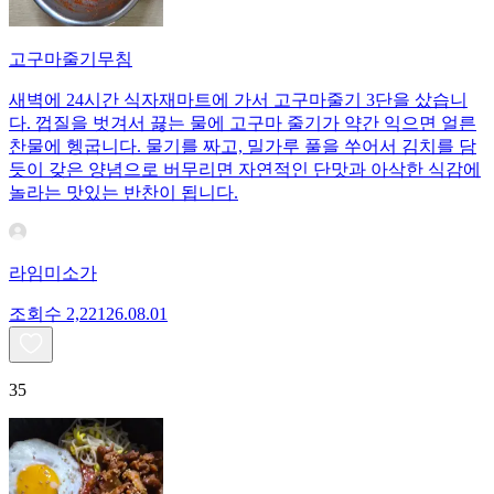
고구마줄기무침
새벽에 24시간 식자재마트에 가서 고구마줄기 3단을 샀습니
다. 껍질을 벗겨서 끓는 물에 고구마 줄기가 약간 익으면 얼른
찬물에 헹굽니다. 물기를 짜고, 밀가루 풀을 쑤어서 김치를 담
듯이 갖은 양념으로 버무리면 자연적인 단맛과 아삭한 식감에
놀라는 맛있는 반찬이 됩니다.
라임미소가
조회수
2,221
26.08.01
35