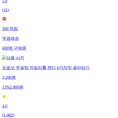
5.0
(
11
)
300
적립
무료배송
400
명
구매중
프로넛 무설탕 자일리톨 캔디 6가지맛 골라담기
3,200
원
13
%
2,800
원
4.6
(
1,482
)