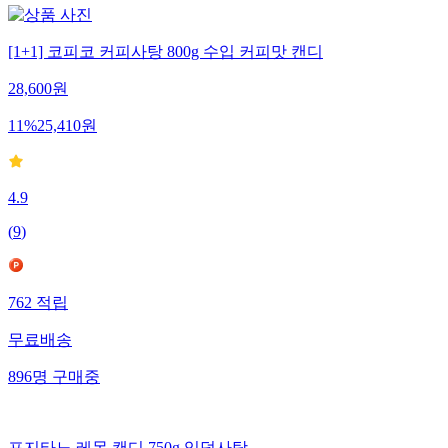
[1+1] 코피코 커피사탕 800g 수입 커피맛 캔디
28,600
원
11
%
25,410
원
4.9
(
9
)
762
적립
무료배송
896
명
구매중