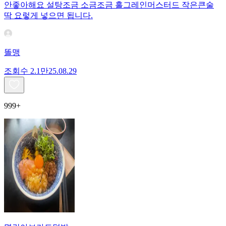
안좋아해요 설탕조금 소금조금 홀그레인머스터드 작은큰술
딱 요렇게 넣으면 됩니다.
똘맹
조회수
2.1만
25.08.29
999+