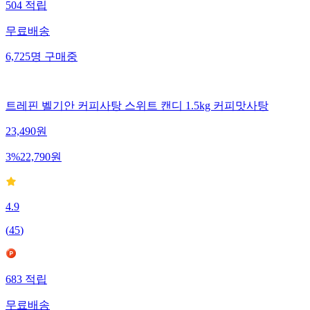
504
적립
무료배송
6,725
명
구매중
트레핀 벨기안 커피사탕 스위트 캔디 1.5kg 커피맛사탕
23,490
원
3
%
22,790
원
4.9
(
45
)
683
적립
무료배송