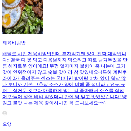
제육비빔밥
배달로 시킨 제육비빔밥인데 혼자먹기엔 양이 진짜 대박입니
다;; 결국 다 못 먹고 다음날까지 먹으려고 따로 남겨두었을 만
큼 혜자로운 양이에요! 뚜껑 열자마자 불향이 훅 나는데 고기
맛이 인위적이지 않고 숯불 맛이라 참 맛있네요~!특히 계란후
라이 2개 올려주는 센스는 굳!! ​다만 밥이랑 야채 양이 워낙 많
다 보니까 기본 고추장 소스가 양에 비해 좀 적더라고요ㅠ.ㅠ
저는 싱거운 것보다 매콤하게 먹는 걸 좋아해서 소스를 직접
더 만들어 넣어 비벼 먹었더니 간이 딱 맞고 맛있었습니다! 양
많고 불맛 나는 제육 좋아하시면 꼭 드셔보세요~^^
으앵