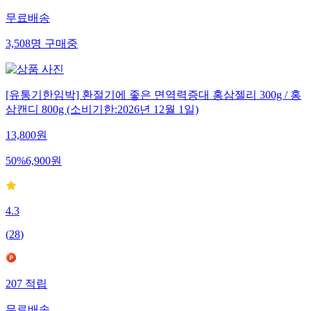
무료배송
3,508
명
구매중
[유통기한임박] 환절기에 좋은 면역력증대 홍삼젤리 300g / 홍
삼캔디 800g (소비기한:2026년 12월 1일)
13,800
원
50
%
6,900
원
4.3
(
28
)
207
적립
무료배송