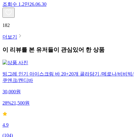
조회수
1.2만
26.06.30
182
더보기
이 리뷰를 본 유저들이 관심있어 한 상품
빙그레 인기 아이스크림 바 20+20개 골라담기 /메로나/비비빅/
쿠앤크/캔디바
30,000
원
28
%
21,500
원
4.9
(
104
)