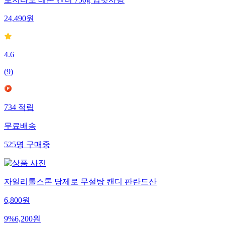
포지타노 레몬 캔디 750g 입덧사탕
24,490
원
4.6
(
9
)
734
적립
무료배송
525
명
구매중
자일리톨스톤 당제로 무설탕 캔디 판란드산
6,800
원
9
%
6,200
원