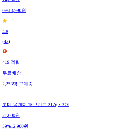
14,000
원
0
%
13,990
원
4.8
(
42
)
419
적립
무료배송
2,253
명
구매중
롯데 목캔디 허브민트 217g x 3개
21,000
원
39
%
12,900
원