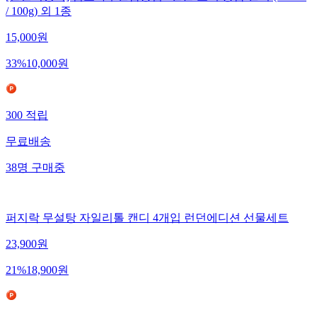
/ 100g) 외 1종
15,000
원
33
%
10,000
원
300
적립
무료배송
38
명
구매중
퍼지락 무설탕 자일리톨 캔디 4개입 런던에디션 선물세트
23,900
원
21
%
18,900
원