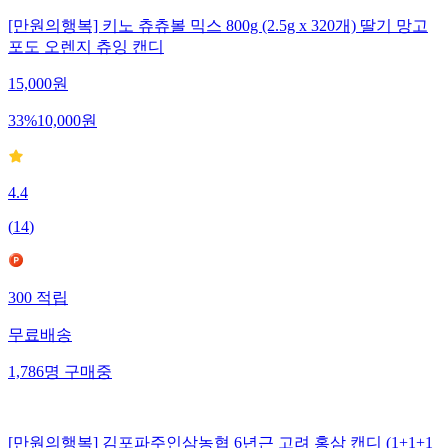
[만원의행복] 키노 츄츄볼 믹스 800g (2.5g x 320개) 딸기 망고
포도 오렌지 츄잉 캔디
15,000
원
33
%
10,000
원
4.4
(
14
)
300
적립
무료배송
1,786
명
구매중
[만원의행복] 김포파주인삼농협 6년근 고려 홍삼 캔디 (1+1+1