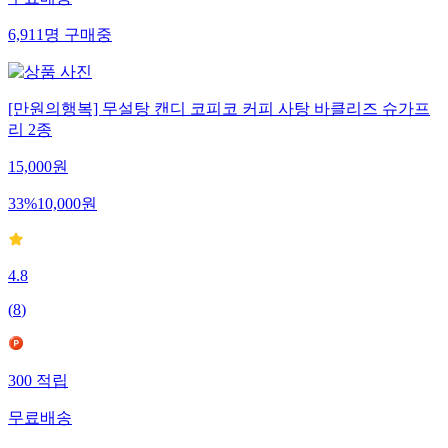
6,911
명
구매중
[만원의행복] 무설탕 캔디 코피코 커피 사탕 바클리즈 슈가프
리 2종
15,000
원
33
%
10,000
원
4.8
(
8
)
300
적립
무료배송