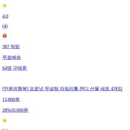
4.0
(
4
)
387
적립
무료배송
64
명
구매중
[만원의행복] 프로넛 무설탕 자일리톨 캔디 선물 세트 4개입
13,800
원
28
%
10,000
원