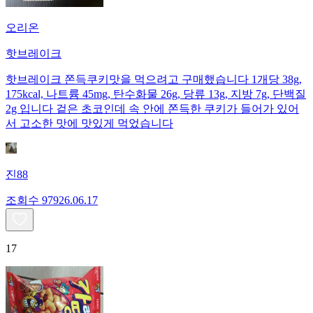
오리온
핫브레이크
핫브레이크 쫀득쿠키맛을 먹으려고 구매했습니다 1개당 38g,
175kcal, 나트륨 45mg, 탄수화물 26g, 당류 13g, 지방 7g, 단백질
2g 입니다 겉은 초코인데 속 안에 쫀득한 쿠키가 들어가 있어
서 고소한 맛에 맛있게 먹었습니다
진88
조회수
979
26.06.17
17