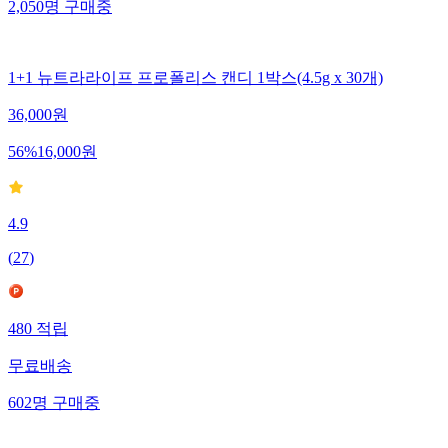
2,050
명
구매중
1+1 뉴트라라이프 프로폴리스 캔디 1박스(4.5g x 30개)
36,000
원
56
%
16,000
원
4.9
(
27
)
480
적립
무료배송
602
명
구매중