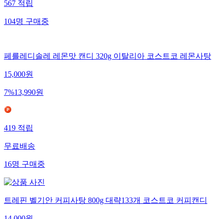
567
적립
104
명
구매중
페를레디솔레 레몬맛 캔디 320g 이탈리아 코스트코 레몬사탕
15,000
원
7
%
13,990
원
419
적립
무료배송
16
명
구매중
트레핀 벨기안 커피사탕 800g 대략133개 코스트코 커피캔디