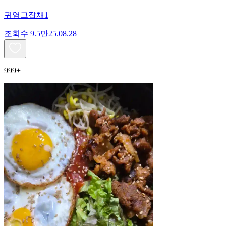
귀염그잡채1
조회수
9.5만
25.08.28
999+