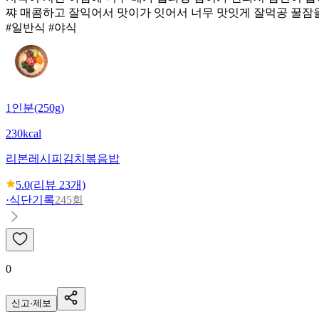
쨔 매콤하고 잘익어서 맛이가 잇어서 너무 맛잇게 잘먹공 꿀잠
#일반식 #야식
1인분(250g)
230kcal
리본레시피
김치볶음밥
5.0
(리뷰
23
개)
·
식단기록
245회
0
신고·제보