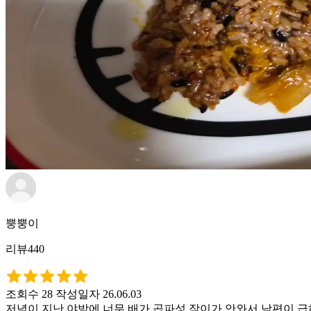
뿡뿡이
리뷰440
조회수 28
작성일자 26.06.03
저녁이 지난 야밤에 너무 배가 곱파성 잠이가 안와서 남편이