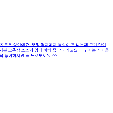
자로운 양이에요! 뚜껑 열자마자 불향이 훅 나는데 고기 맛이
까 기본 고추장 소스가 양에 비해 좀 적더라고요ㅠ.ㅠ 저는 싱거운
제육 좋아하시면 꼭 드셔보세요~^^