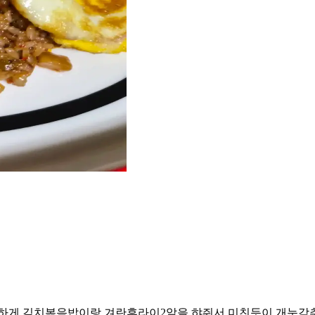
 급하게 김치볶음밥이랑 겨란후라이2알을 햐줘서 미친듯이 개눈