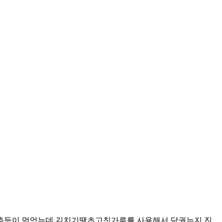
감추듯이 먹엇는데 김치기땡초고칫가루를 사용해서 담궛는지 진