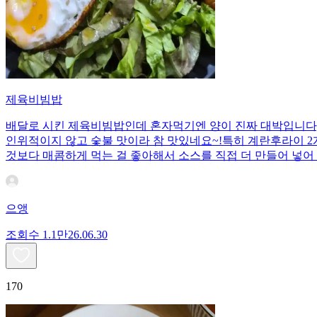
제육비빔밥
배달로 시킨 제육비빔밥인데 혼자먹기엔 양이 진짜 대박입니다;;
인위적이지 않고 숯불 맛이라 참 맛있네요~!특히 계란후라이 2개
것보다 매콤하게 먹는 걸 좋아해서 소스를 직접 더 만들어 넣어 
으앵
조회수
1.1만
26.06.30
170