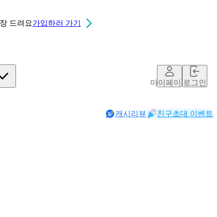
0장
드려요
가입하러 가기
마이페이지
로그인
캐시리뷰
친구초대 이벤트