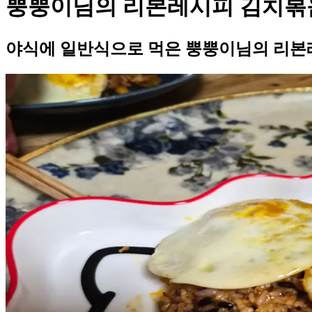
뿡뿡이님의 리본레시피 김치볶
야식에 일반식으로 먹은 뿡뿡이님의 리본