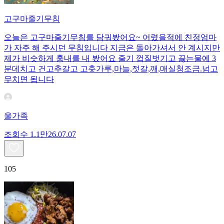
고구마줄기무침
오늘은 고구마줄기무침를 담궈봤어요~ 어렸을적에 친정엄마
가 자주 해 주시던 무침입니다 지금은 돌아가셔서 안 계시지만
제가 비슷하게 훙내를 내 봤어요 줄기 껍질벗기고 끓는물에 3
분데치고 건고추갈고 고춧가루,마늘,젓갈,깨,매실청조금.넘고
무치면 됩니다
울가족
조회수
1.1만
26.07.07
105