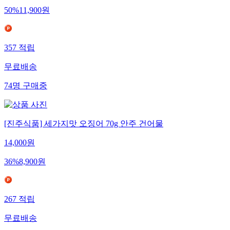
50
%
11,900
원
357
적립
무료배송
74
명
구매중
[진주식품] 세가지맛 오징어 70g 안주 건어물
14,000
원
36
%
8,900
원
267
적립
무료배송