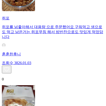
쥐포
쥐포를 넘좋아해서 대용량 으로 주문했어요 구워먹고 생으로
도 먹고 남은거는 쥐포무침 해서 밥반찬으로도 맛있게 먹었답
니다
훈훈한후니
조회수
38
26.01.03
0