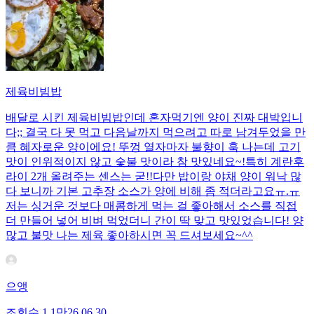
제육비빔밥
배달로 시킨 제육비빔밥인데 혼자먹기엔 양이 진짜 대박입니
다;; 결국 다 못 먹고 다음날까지 먹으려고 따로 남겨두었을 만
큼 혜자로운 양이에요! 뚜껑 열자마자 불향이 훅 나는데 고기
맛이 인위적이지 않고 숯불 맛이라 참 맛있네요~!특히 계란후
라이 2개 올려주는 센스는 굳!! ​다만 밥이랑 야채 양이 워낙 많
다 보니까 기본 고추장 소스가 양에 비해 좀 적더라고요ㅠ.ㅠ
저는 싱거운 것보다 매콤하게 먹는 걸 좋아해서 소스를 직접
더 만들어 넣어 비벼 먹었더니 간이 딱 맞고 맛있었습니다! 양
많고 불맛 나는 제육 좋아하시면 꼭 드셔보세요~^^
으앵
조회수
1.1만
26.06.30