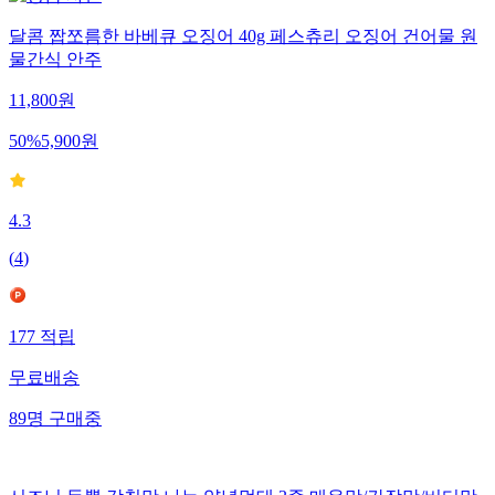
달콤 짭쪼름한 바베큐 오징어 40g 페스츄리 오징어 건어물 원
물간식 안주
11,800
원
50
%
5,900
원
4.3
(
4
)
177
적립
무료배송
89
명
구매중