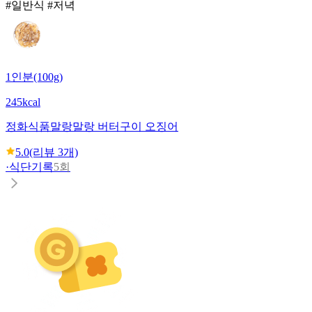
#일반식 #저녁
1인분(100g)
245kcal
정화식품
말랑말랑 버터구이 오징어
5.0
(리뷰
3
개)
·
식단기록
5회