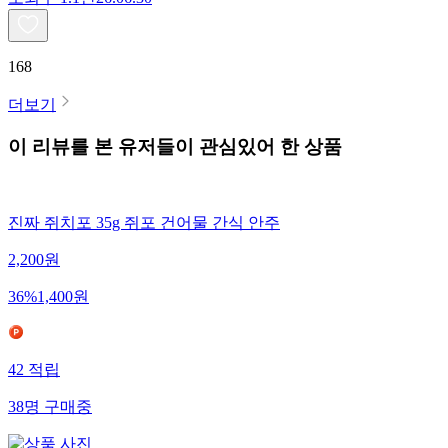
168
더보기
이 리뷰를 본 유저들이 관심있어 한 상품
진짜 쥐치포 35g 쥐포 건어물 간식 안주
2,200
원
36
%
1,400
원
42
적립
38
명
구매중