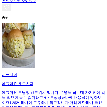
조회수
9.5만
25.08.28
999+
서브웨이
에그마요 샌드위치
에그마요 모닝빵 샌드위치 입니다. 수영을 하는데 가기전에 밥
을 먹으면 좀 무겁더라고요~ 모닝빵하나에 내용물이 많아보
이죠? 저거 하나에 두유하나 먹고갑니다 거의 계란하나 들었