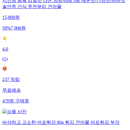
시즈닝 듬뿍 감칠맛 나는 양념먹태 3종 매운맛/간장맛/버터맛
술안주 간식 주전부리 건어물
15,800
원
50
%
7,900
원
4.0
(
1
)
237
적립
무료배송
470
명
구매중
바삭하고 고소한 어포튀각 80g 튀김 건어물 어포튀김 부각