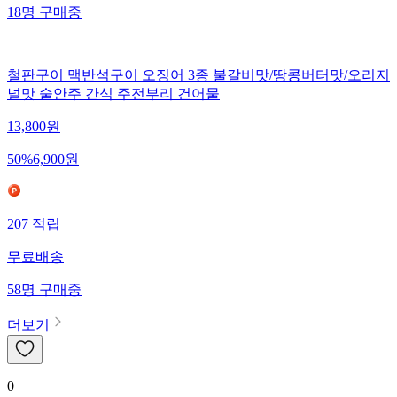
18
명
구매중
철판구이 맥반석구이 오징어 3종 불갈비맛/땅콩버터맛/오리지
널맛 술안주 간식 주전부리 건어물
13,800
원
50
%
6,900
원
207
적립
무료배송
58
명
구매중
더보기
0