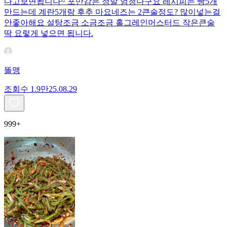
다고보면됩니다~ 포만감은 정말 엄청나구요 레시피는 빵5개
만드는데 계란5개랑 후추 마요네즈는 2큰술정도? 많이넣는걸
안좋아해요 설탕조금 소금조금 홀그레인머스터드 작은큰술
딱 요렇게 넣으면 됩니다.
똘맹
조회수
1.9만
25.08.29
999+