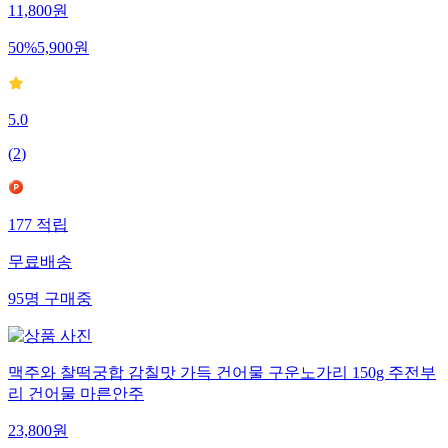
11,800
원
50
%
5,900
원
5.0
(
2
)
177
적립
무료배송
95
명
구매중
맥주와 찰떡궁합 감칠맛 가득 건어물 구운노가리 150g 주전부
리 건어물 마른안주
23,800
원