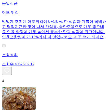
동일식품
어포 튀각
맛있게 조미된 어포튀각이 바삭바삭한 식감과 더불어 담백하
고 달작지근한 맛이 나서 간식용, 술안주용으로 매우 좋으네
요.연육 함량이 매우 높아서 풍부한 맛과 식감이 최고입니다.
연육포함량이 75.15%라서 더 맛있나봐요. 자꾸 먹게 되네요.
소원성취
조회수
495
26.02.17
4