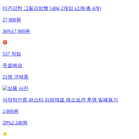
더건강한 그릴김밥햄 140g 2개입 x2개(총 4개)
27,900
원
36
%
17,900
원
537
적립
무료배송
21
명
구매중
식약처인증 파스타 김밥재료 채소보관 투명 밀폐용기
2,800
원
20
%
2,240
원