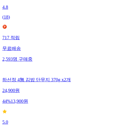
4.8
(
18
)
717
적립
무료배송
2,593
명
구매중
하선정 4無 김밥 단무지 370g x2개
24,900
원
44
%
13,900
원
5.0