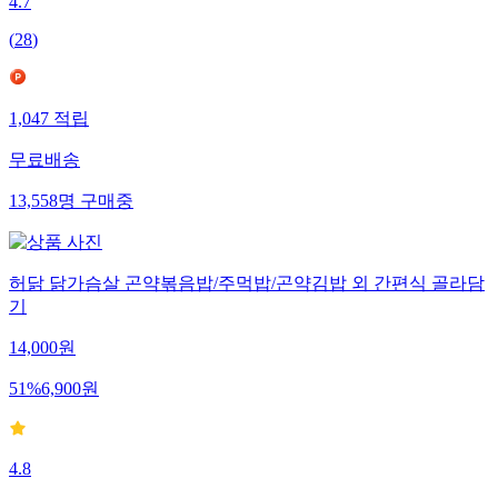
4.7
(
28
)
1,047
적립
무료배송
13,558
명
구매중
허닭 닭가슴살 곤약볶음밥/주먹밥/곤약김밥 외 간편식 골라담
기
14,000
원
51
%
6,900
원
4.8