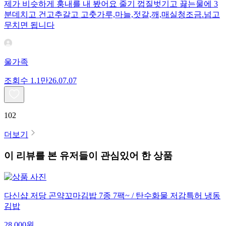
제가 비슷하게 훙내를 내 봤어요 줄기 껍질벗기고 끓는물에 3
분데치고 건고추갈고 고춧가루,마늘,젓갈,깨,매실청조금.넘고
무치면 됩니다
울가족
조회수
1.1만
26.07.07
102
더보기
이 리뷰를 본 유저들이 관심있어 한 상품
다신샵 저당 곤약꼬마김밥 7종 7팩~ / 탄수화물 저감특허 냉동
김밥
28,000
원