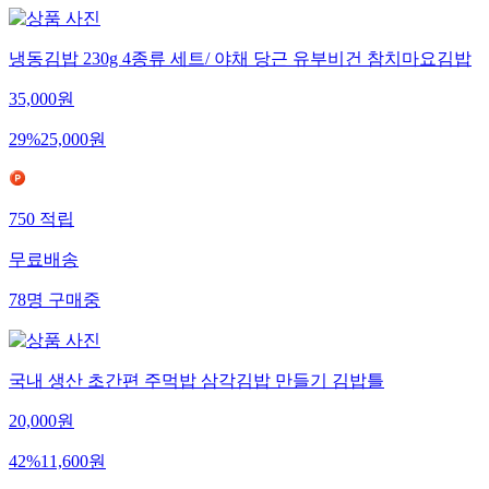
냉동김밥 230g 4종류 세트/ 야채 당근 유부비건 참치마요김밥
35,000
원
29
%
25,000
원
750
적립
무료배송
78
명
구매중
국내 생산 초간편 주먹밥 삼각김밥 만들기 김밥틀
20,000
원
42
%
11,600
원