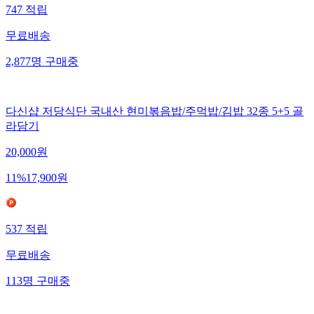
747
적립
무료배송
2,877
명
구매중
다신샵 저당식단 국내산 현미볶음밥/주먹밥/김밥 32종 5+5 골
라담기
20,000
원
11
%
17,900
원
537
적립
무료배송
113
명
구매중