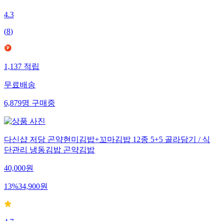
4.3
(
8
)
1,137
적립
무료배송
6,879
명
구매중
다신샵 저당 곤약현미김밥+꼬마김밥 12종 5+5 골라담기 / 식
단관리 냉동김밥 곤약김밥
40,000
원
13
%
34,900
원