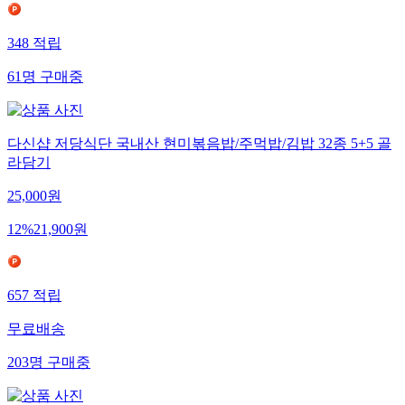
348
적립
61
명
구매중
다신샵 저당식단 국내산 현미볶음밥/주먹밥/김밥 32종 5+5 골
라담기
25,000
원
12
%
21,900
원
657
적립
무료배송
203
명
구매중