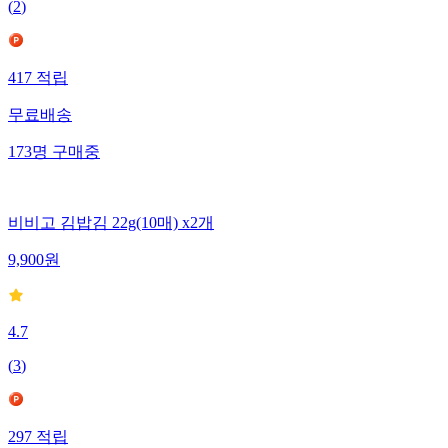
(
2
)
417
적립
무료배송
173
명
구매중
비비고 김밥김 22g(10매) x2개
9,900
원
4.7
(
3
)
297
적립