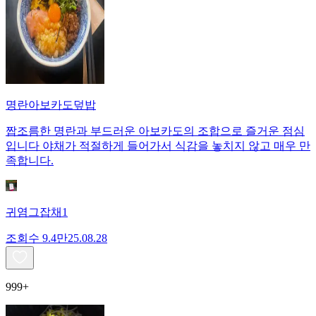
명란아보카도덮밥
짭조름한 명란과 부드러운 아보카도의 조합으로 즐거운 점심
입니다 야채가 적절하게 들어가서 식감을 놓치지 않고 매우 만
족합니다.
귀염그잡채1
조회수
9.4만
25.08.28
999+