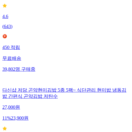
4.6
(
643
)
450
적립
무료배송
39,802
명
구매중
다신샵 저당 곤약현미김밥 5종 5팩~ 식단관리 현미밥 냉동김
밥 간편식 곤약김밥 저탄수
27,000
원
11
%
23,900
원