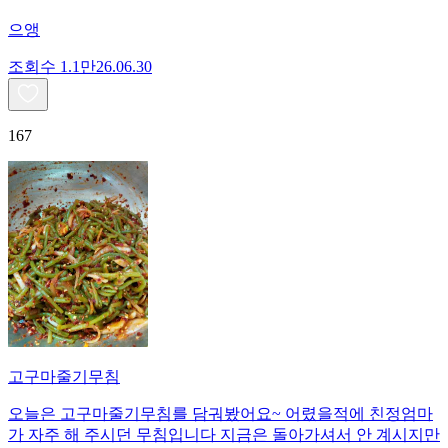
으앵
조회수
1.1만
26.06.30
167
고구마줄기무침
오늘은 고구마줄기무침를 담궈봤어요~ 어렸을적에 친정엄마
가 자주 해 주시던 무침입니다 지금은 돌아가셔서 안 계시지만