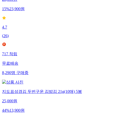
15
%
23,900
원
4.7
(
26
)
717
적립
무료배송
8,290
명
구매중
지도표성경김 두번구운 김밥김 21g(10매) 5봉
25,000
원
44
%
13,900
원