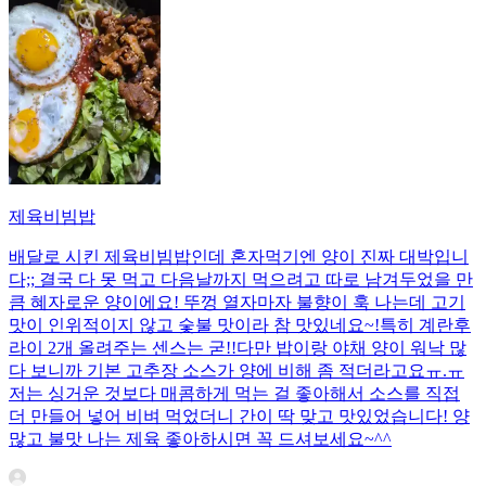
제육비빔밥
배달로 시킨 제육비빔밥인데 혼자먹기엔 양이 진짜 대박입니
다;; 결국 다 못 먹고 다음날까지 먹으려고 따로 남겨두었을 만
큼 혜자로운 양이에요! 뚜껑 열자마자 불향이 훅 나는데 고기
맛이 인위적이지 않고 숯불 맛이라 참 맛있네요~!특히 계란후
라이 2개 올려주는 센스는 굳!! ​다만 밥이랑 야채 양이 워낙 많
다 보니까 기본 고추장 소스가 양에 비해 좀 적더라고요ㅠ.ㅠ
저는 싱거운 것보다 매콤하게 먹는 걸 좋아해서 소스를 직접
더 만들어 넣어 비벼 먹었더니 간이 딱 맞고 맛있었습니다! 양
많고 불맛 나는 제육 좋아하시면 꼭 드셔보세요~^^