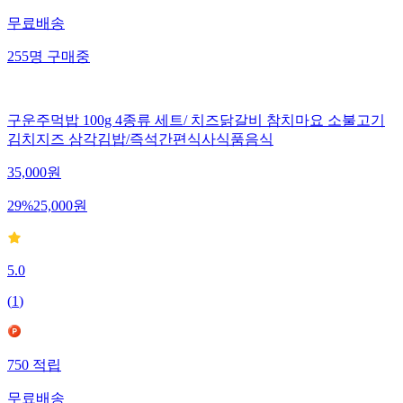
무료배송
255
명
구매중
구운주먹밥 100g 4종류 세트/ 치즈닭갈비 참치마요 소불고기
김치지즈 삼각김밥/즉석간편식사식품음식
35,000
원
29
%
25,000
원
5.0
(
1
)
750
적립