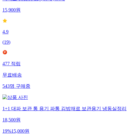
15,900
원
4.9
(
19
)
477
적립
무료배송
543
명
구매중
1+1 대파 보관 통 용기 파통 김밥재료 보관용기 냉동실정리
18,500
원
19
%
15,000
원