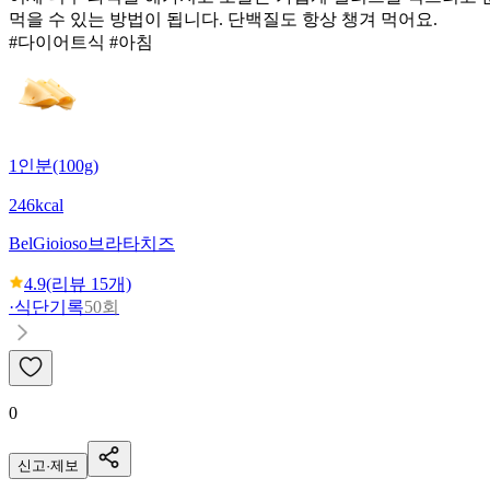
먹을 수 있는 방법이 됩니다. 단백질도 항상 챙겨 먹어요.
#다이어트식 #아침
1인분(100g)
246kcal
BelGioioso
브라타치즈
4.9
(리뷰
15
개)
·
식단기록
50회
0
신고·제보