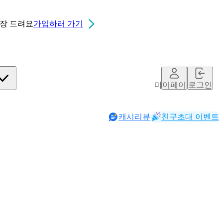
0장
드려요
가입하러 가기
마이페이지
로그인
캐시리뷰
친구초대 이벤트