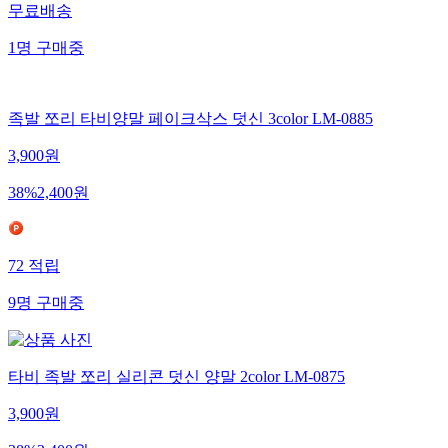
무료배송
1
명
구매중
족발 쪼리 타비양말 페이크삭스 덧신 3color LM-0885
3,900
원
38
%
2,400
원
72
적립
9
명
구매중
타비 족발 쪼리 실리콘 덧신 양말 2color LM-0875
3,900
원