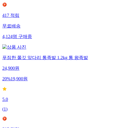
417
적립
무료배송
4,124
명
구매중
푸짐한 쫄깃 앞다리 통족발 1.2kg 통 왕족발
24,900
원
20
%
19,900
원
5.0
(
1
)