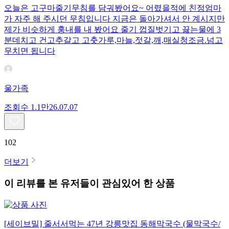
오늘은 고구마줄기무침를 담궈봤어요~ 어렸을적에 친정엄마
가 자주 해 주시던 무침입니다 지금은 돌아가셔서 안 계시지만
제가 비슷하게 훙내를 내 봤어요 줄기 껍질벗기고 끓는물에 3
분데치고 건고추갈고 고춧가루,마늘,젓갈,깨,매실청조금.넘고
무치면 됩니다
울가족
조회수
1.1만
26.07.07
102
더보기
이 리뷰를 본 유저들이 관심있어 한 상품
[세이브밀] 줄서서먹는 47년 강릉맛집 동해막국수 (물막국수/