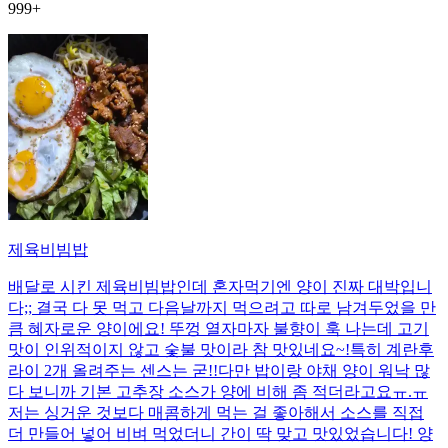
999+
제육비빔밥
배달로 시킨 제육비빔밥인데 혼자먹기엔 양이 진짜 대박입니
다;; 결국 다 못 먹고 다음날까지 먹으려고 따로 남겨두었을 만
큼 혜자로운 양이에요! 뚜껑 열자마자 불향이 훅 나는데 고기
맛이 인위적이지 않고 숯불 맛이라 참 맛있네요~!특히 계란후
라이 2개 올려주는 센스는 굳!! ​다만 밥이랑 야채 양이 워낙 많
다 보니까 기본 고추장 소스가 양에 비해 좀 적더라고요ㅠ.ㅠ
저는 싱거운 것보다 매콤하게 먹는 걸 좋아해서 소스를 직접
더 만들어 넣어 비벼 먹었더니 간이 딱 맞고 맛있었습니다! 양