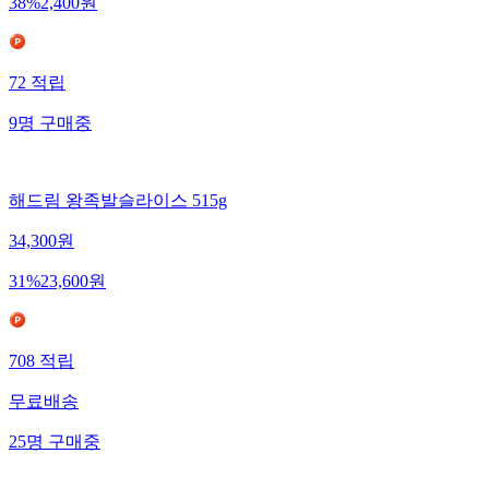
38
%
2,400
원
72
적립
9
명
구매중
해드림 왕족발슬라이스 515g
34,300
원
31
%
23,600
원
708
적립
무료배송
25
명
구매중