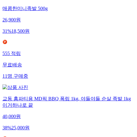
매콤한미니족발 500g
26,900
원
31
%
18,500
원
555
적립
무료배송
11
명
구매중
교동 홈파티용 MD픽 BBQ 폭립 1kg, 야들야들 순살 족발 1kg
이거하나로 끝
40,000
원
38
%
25,000
원