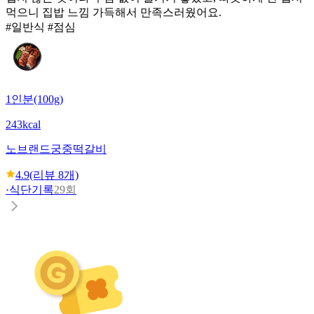
먹으니 집밥 느낌 가득해서 만족스러웠어요.
#일반식 #점심
1인분(100g)
243kcal
노브랜드
궁중떡갈비
4.9
(리뷰
8
개)
·
식단기록
29회