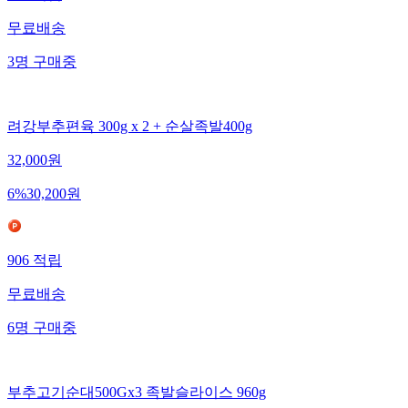
무료배송
3
명
구매중
려강부추편육 300g x 2 + 순살족발400g
32,000
원
6
%
30,200
원
906
적립
무료배송
6
명
구매중
부추고기순대500Gx3 족발슬라이스 960g