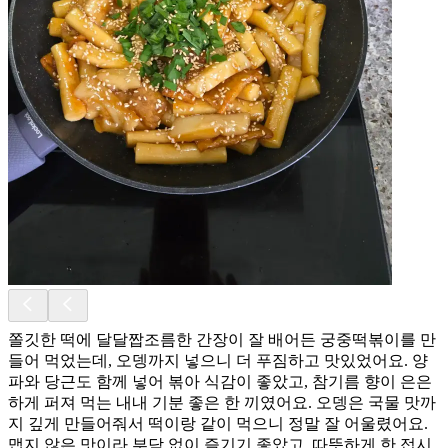
쫄깃한 떡에 달달짭조름한 간장이 잘 배어든 궁중떡볶이를 만
들어 먹었는데, 오뎅까지 넣으니 더 푸짐하고 맛있었어요. 양
파와 당근도 함께 넣어 볶아 식감이 좋았고, 참기름 향이 은은
하게 퍼져 먹는 내내 기분 좋은 한 끼였어요. 오뎅은 국물 맛까
지 깊게 만들어줘서 떡이랑 같이 먹으니 정말 잘 어울렸어요.
맵지 않은 맛이라 부담 없이 즐기기 좋았고, 따뜻하게 한 접시