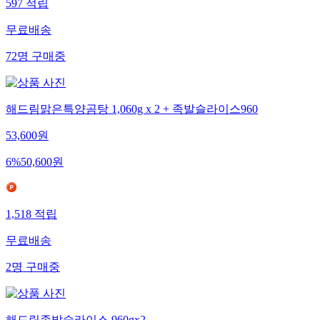
597
적립
무료배송
72
명
구매중
해드림맑은특양곰탕 1,060g x 2 + 족발슬라이스960
53,600
원
6
%
50,600
원
1,518
적립
무료배송
2
명
구매중
해드림족발슬라이스 960gx2