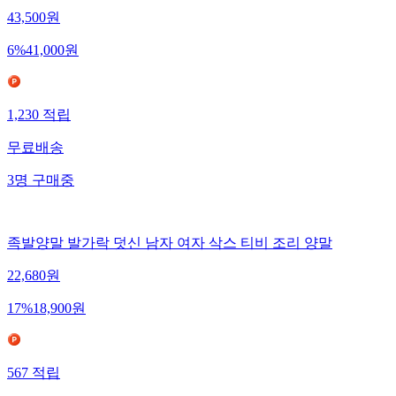
43,500
원
6
%
41,000
원
1,230
적립
무료배송
3
명
구매중
족발양말 발가락 덧신 남자 여자 삭스 티비 조리 양말
22,680
원
17
%
18,900
원
567
적립