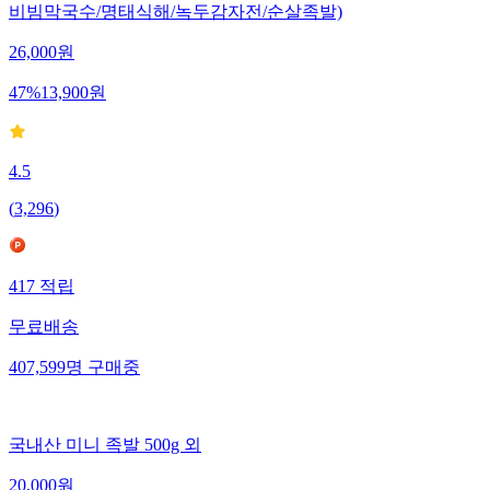
비빔막국수/명태식해/녹두감자전/순살족발)
26,000
원
47
%
13,900
원
4.5
(
3,296
)
417
적립
무료배송
407,599
명
구매중
국내산 미니 족발 500g 외
20,000
원