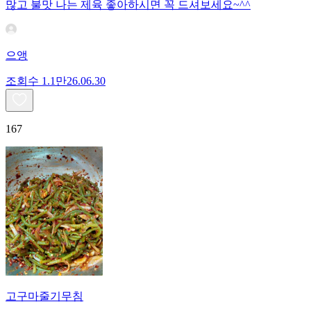
많고 불맛 나는 제육 좋아하시면 꼭 드셔보세요~^^
으앵
조회수
1.1만
26.06.30
167
고구마줄기무침