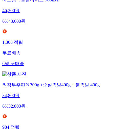
46,200
원
6
%
43,600
원
1,308
적립
무료배송
6
명
구매중
려강부추편육300g +순살족발400g + 불족발 400g
34,800
원
6
%
32,800
원
984
적립