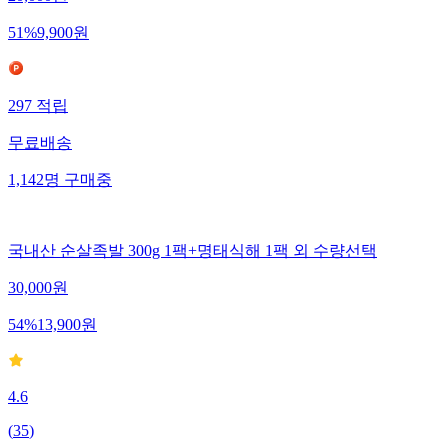
51
%
9,900
원
297
적립
무료배송
1,142
명
구매중
국내산 순살족발 300g 1팩+명태식해 1팩 외 수량선택
30,000
원
54
%
13,900
원
4.6
(
35
)