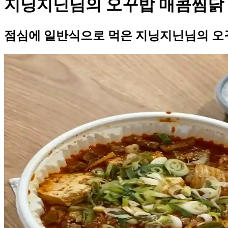
지닝지닌님의 오꾸밥 매콤찜닭
점심에 일반식으로 먹은 지닝지닌님의 오