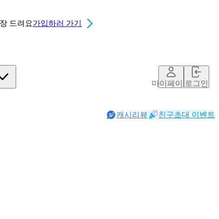
0장
드려요
가입하러 가기
마이페이지
로그인
캐시리뷰
친구초대 이벤트