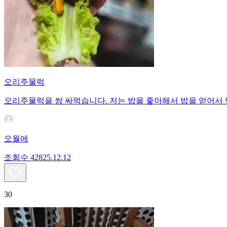
오리주물럭
오리주물럭을 쌈 싸먹습니다. 저는 밥을 좋아해서 밥을 얻어서
오월에
조회수
428
25.12.12
30