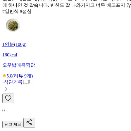
에 하나인 것 같습니다. 반찬도 잘 나와가지고 너무 배고프지 않
#일반식 #점심
1인분(100g)
160kcal
오꾸밥
매콤찜닭
5.0
(리뷰
9
개)
·
식단기록
11회
0
신고·제보