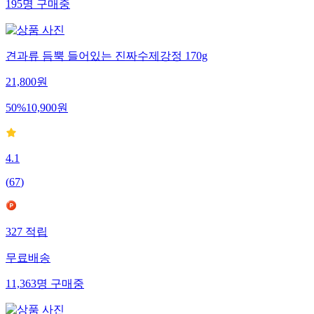
195
명
구매중
견과류 듬뿍 들어있는 진짜수제강정 170g
21,800
원
50
%
10,900
원
4.1
(
67
)
327
적립
무료배송
11,363
명
구매중