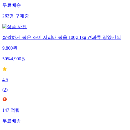
무료배송
262
명
구매중
짭짤하게 볶은 조미 서리태 볶음 100g-1kg 견과류 영양간식
9,800
원
50
%
4,900
원
4.5
(
2
)
147
적립
무료배송