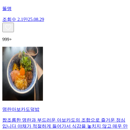
똘맹
조회수
2.1만
25.08.29
999+
명란아보카도덮밥
짭조름한 명란과 부드러운 아보카도의 조합으로 즐거운 점심
입니다 야채가 적절하게 들어가서 식감을 놓치지 않고 매우 만