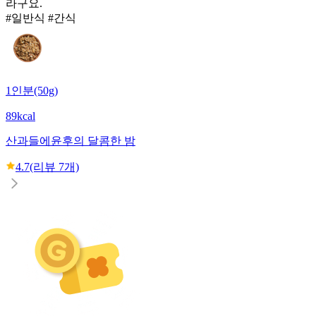
라구요.
#일반식 #간식
1인분(50g)
89kcal
산과들에
윤후의 달콤한 밤
4.7
(리뷰
7
개)