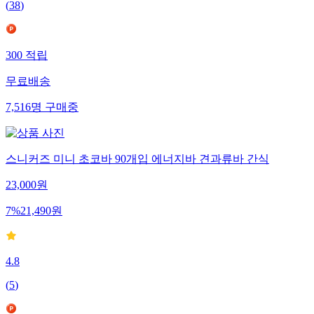
(
38
)
300
적립
무료배송
7,516
명
구매중
스니커즈 미니 초코바 90개입 에너지바 견과류바 간식
23,000
원
7
%
21,490
원
4.8
(
5
)