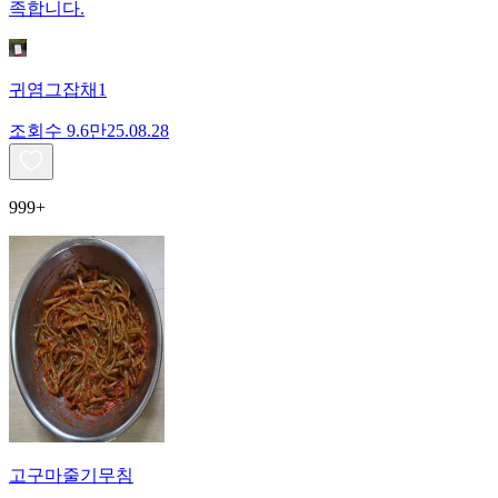
족합니다.
귀염그잡채1
조회수
9.6만
25.08.28
999+
고구마줄기무침