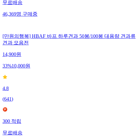
무료배송
46,369
명
구매중
[만원의행복] HBAF 바프 하루견과 50봉/100봉 대용량 견과류
견과 모음전
14,900
원
33
%
10,000
원
4.8
(
641
)
300
적립
무료배송