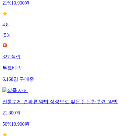
21
%
10,900
원
4.8
(
53
)
327
적립
무료배송
6,168
명
구매중
전통수제 견과류 약밥 정성으로 빚은 든든한 한끼 약밥
21,800
원
50
%
10,900
원