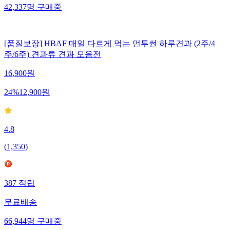
42,337
명
구매중
[품질보장] HBAF 매일 다르게 먹는 먼투썬 하루견과 (2주/4
주/6주) 견과류 견과 모음전
16,900
원
24
%
12,900
원
4.8
(
1,350
)
387
적립
무료배송
66,944
명
구매중