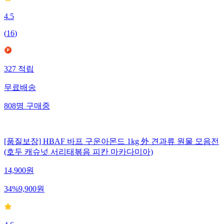
4.5
(
16
)
327
적립
무료배송
808
명
구매중
[품질보장] HBAF 바프 구운아몬드 1kg 外 견과류 원물 모음전
(호두 캐슈넛 서리태볶음 피칸 마카다미아)
14,900
원
34
%
9,900
원