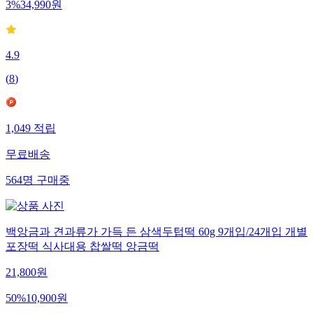
3
%
34,990
원
4.9
(
8
)
1,049
적립
무료배송
564
명
구매중
백앙금과 견과류가 가득 든 삼색두텁떡 60g 9개입/24개입 개별
포장떡 식사대용 찹쌀떡 앙금떡
21,800
원
50
%
10,900
원