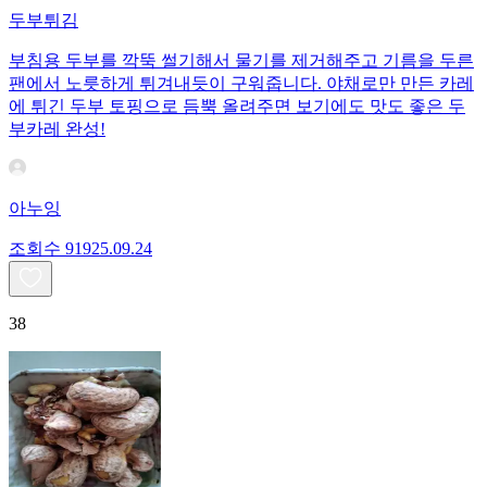
두부튀김
부침용 두부를 깍뚝 썰기해서 물기를 제거해주고 기름을 두른
팬에서 노릇하게 튀겨내듯이 구워줍니다. 야채로만 만든 카레
에 튀긴 두부 토핑으로 듬뿍 올려주면 보기에도 맛도 좋은 두
부카레 완성!
아누잉
조회수
919
25.09.24
38