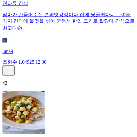
견과류 간식
엄마가 만들어주신 견과엿강정이다 집에 뒹굴러다니는 여러
가지 견과에 물엿을 섞어 굳혀서 한입 크기로 잘랐다 간식으로
최고다👍
luna9
조회수
1,049
25.12.30
43