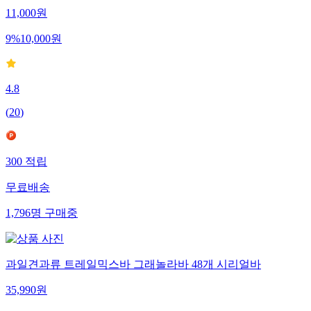
11,000
원
9
%
10,000
원
4.8
(
20
)
300
적립
무료배송
1,796
명
구매중
과일견과류 트레일믹스바 그래놀라바 48개 시리얼바
35,990
원