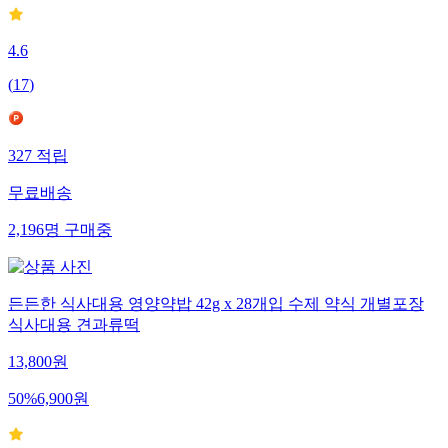
4.6
(
17
)
327
적립
무료배송
2,196
명
구매중
든든한 식사대용 영양약밥 42g x 28개입 수제 약식 개별포장
식사대용 견과류떡
13,800
원
50
%
6,900
원