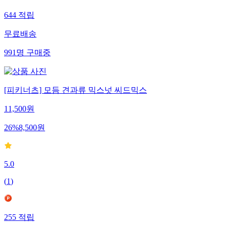
644
적립
무료배송
991
명
구매중
[피키너츠] 모듬 견과류 믹스넛 씨드믹스
11,500
원
26
%
8,500
원
5.0
(
1
)
255
적립