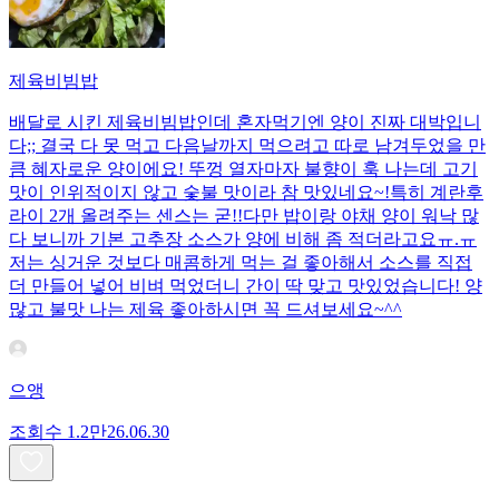
제육비빔밥
배달로 시킨 제육비빔밥인데 혼자먹기엔 양이 진짜 대박입니
다;; 결국 다 못 먹고 다음날까지 먹으려고 따로 남겨두었을 만
큼 혜자로운 양이에요! 뚜껑 열자마자 불향이 훅 나는데 고기
맛이 인위적이지 않고 숯불 맛이라 참 맛있네요~!특히 계란후
라이 2개 올려주는 센스는 굳!! ​다만 밥이랑 야채 양이 워낙 많
다 보니까 기본 고추장 소스가 양에 비해 좀 적더라고요ㅠ.ㅠ
저는 싱거운 것보다 매콤하게 먹는 걸 좋아해서 소스를 직접
더 만들어 넣어 비벼 먹었더니 간이 딱 맞고 맛있었습니다! 양
많고 불맛 나는 제육 좋아하시면 꼭 드셔보세요~^^
으앵
조회수
1.2만
26.06.30