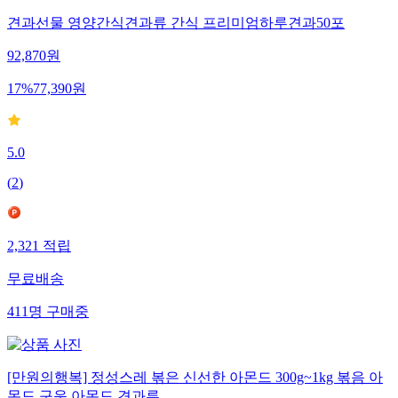
견과선물 영양간식견과류 간식 프리미엄하루견과50포
92,870
원
17
%
77,390
원
5.0
(
2
)
2,321
적립
무료배송
411
명
구매중
[만원의행복] 정성스레 볶은 신선한 아몬드 300g~1kg 볶음 아