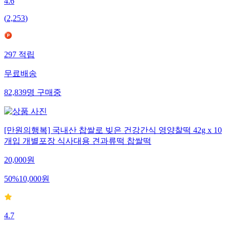
4.6
(
2,253
)
297
적립
무료배송
82,839
명
구매중
[만원의행복] 국내산 찹쌀로 빚은 건강간식 영양찰떡 42g x 10
개입 개별포장 식사대용 견과류떡 찹쌀떡
20,000
원
50
%
10,000
원
4.7