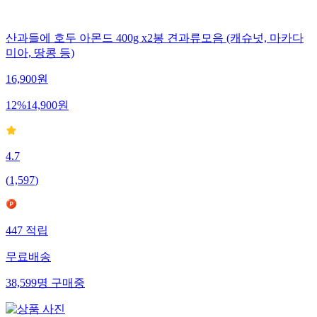
산과들에 호두 아몬드 400g x2봉 견과류모음 (캐슈넛, 마카다
미아, 땅콩 등)
16,900
원
12
%
14,900
원
4.7
(
1,597
)
447
적립
무료배송
38,599
명
구매중