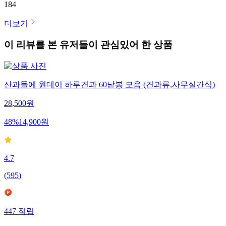
184
더보기
이 리뷰를 본 유저들이 관심있어 한 상품
산과들에 원데이 하루견과 60낱봉 모음 (견과류,사무실간식)
28,500
원
48
%
14,900
원
4.7
(
595
)
447
적립