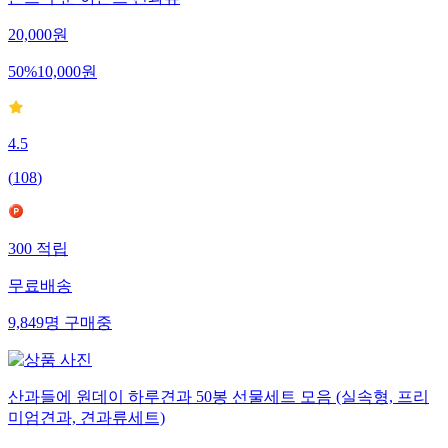
몬드 구운 아몬드 견과류
20,000
원
50
%
10,000
원
4.5
(
108
)
300
적립
무료배송
9,849
명
구매중
산과들에 원데이 하루견과 50봉 선물세트 모음 (실속형, 프리
미엄견과, 견과류세트)