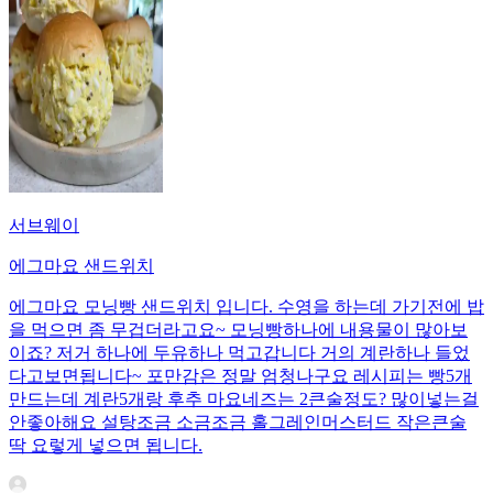
서브웨이
에그마요 샌드위치
에그마요 모닝빵 샌드위치 입니다. 수영을 하는데 가기전에 밥
을 먹으면 좀 무겁더라고요~ 모닝빵하나에 내용물이 많아보
이죠? 저거 하나에 두유하나 먹고갑니다 거의 계란하나 들었
다고보면됩니다~ 포만감은 정말 엄청나구요 레시피는 빵5개
만드는데 계란5개랑 후추 마요네즈는 2큰술정도? 많이넣는걸
안좋아해요 설탕조금 소금조금 홀그레인머스터드 작은큰술
딱 요렇게 넣으면 됩니다.