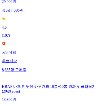
29,900
원
41
%
17,500
원
4.6
(
107
)
525
적립
무료배송
8,865
명
구매중
HBAF 바프 먼투썬 하루견과 10봉+10봉 견과류 골라담기
(20gX20ea)
13,800
원