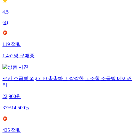
4.5
(
4
)
119
적립
1,452
명
구매중
로만 소금빵 65g x 10 촉촉하고 짭짤한 고소함 소금빵 베이커
리
22,900
원
37
%
14,500
원
435
적립