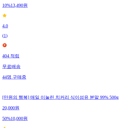
10
%
13,490
원
4.0
(
1
)
404
적립
무료배송
44
명
구매중
[만원의 행복] 매일 이눌린 치커리 식이섬유 분말 99% 500g
20,000
원
50
%
10,000
원