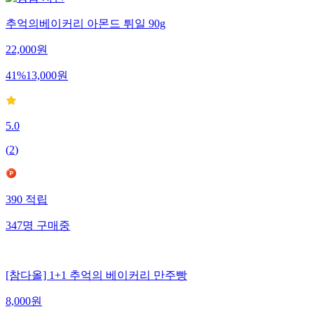
추억의베이커리 아몬드 튀일 90g
22,000
원
41
%
13,000
원
5.0
(
2
)
390
적립
347
명
구매중
[참다올] 1+1 추억의 베이커리 만주빵
8,000
원