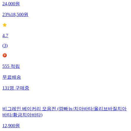
24,000
원
23
%
18,500
원
4.7
(
3
)
555
적립
무료배송
131
명
구매중
비그레인 베이커리 모음전 (깜빠뉴/치아바타/올리브바질치아
바타/황금치아바타)
12,900
원