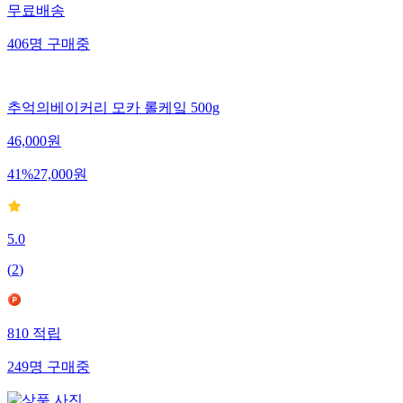
무료배송
406
명
구매중
추억의베이커리 모카 롤케잌 500g
46,000
원
41
%
27,000
원
5.0
(
2
)
810
적립
249
명
구매중