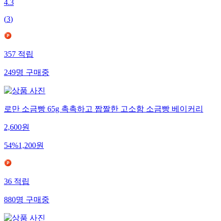
4.3
(
3
)
357
적립
249
명
구매중
로만 소금빵 65g 촉촉하고 짭짤한 고소함 소금빵 베이커리
2,600
원
54
%
1,200
원
36
적립
880
명
구매중