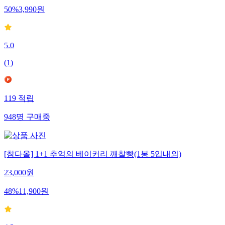
50
%
3,990
원
5.0
(
1
)
119
적립
948
명
구매중
[참다올] 1+1 추억의 베이커리 깨찰빵(1봉 5입내외)
23,000
원
48
%
11,900
원