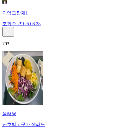
귀염그잡채1
조회수
2만
25.08.28
793
샐러딩
단호박고구마 샐러드