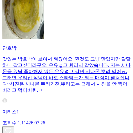
단호박
맛있는 밤호박이 보여서 쪄줬어요. 찐것도 그냥 맛있지만 달달
하니 갈고싶더라구요. 우유넣고 휘리닉 갈았습니다. 저는 시나
몬을 워낙 좋아해서 뭐든 우유넣고 갈면 시나몬 뿌려 먹어요.
그러면 우리집 식탁이 바로 스타빡스가 되는 매직이 펼쳐집니
다~사진은 시나몬 뿌리기전.뿌리고는 급해서 사진을 안 찍어
버리고 먹어버린.ㅋ
이리스1
조회수
1,114
26.07.26