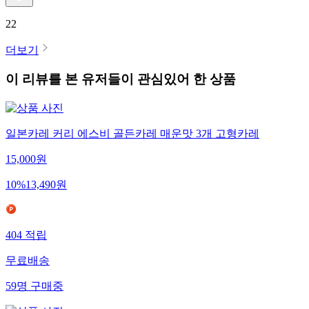
22
더보기
이 리뷰를 본 유저들이 관심있어 한 상품
일본카레 커리 에스비 골든카레 매운맛 3개 고형카레
15,000
원
10
%
13,490
원
404
적립
무료배송
59
명
구매중