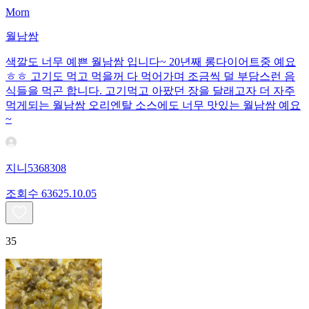
Morn
월남쌈
색깔도 너무 예쁜 월남쌈 입니다~ 20년째 롱다이어트중 예요
ㅎㅎ 고기도 먹고 먹을꺼 다 먹어가며 조금씩 덜 부담스런 음
식들을 먹곤 합니다. 고기먹고 아팠던 장을 달래고자 더 자주
먹게되는 월남쌈 오리엔탈 소스에도 너무 맛있는 월남쌈 예요
~
지니5368308
조회수
636
25.10.05
35