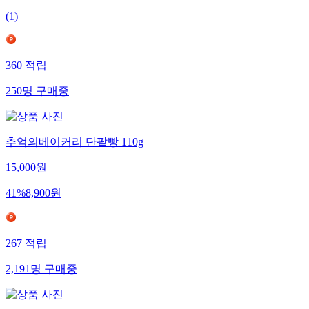
(
1
)
360
적립
250
명
구매중
추억의베이커리 단팥빵 110g
15,000
원
41
%
8,900
원
267
적립
2,191
명
구매중