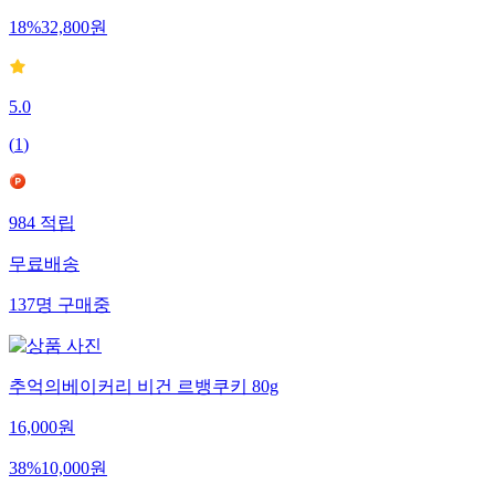
18
%
32,800
원
5.0
(
1
)
984
적립
무료배송
137
명
구매중
추억의베이커리 비건 르뱅쿠키 80g
16,000
원
38
%
10,000
원