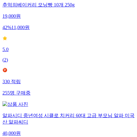
추억의베이커리 모닝빵 10개 250g
19,000
원
42
%
11,000
원
5.0
(
2
)
330
적립
255
명
구매중
알파시디 중년여성 시클로 치커리 60대 고급 부모님 알파 미국
산 알파씨디
40,000
원