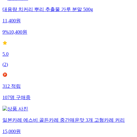
대용량 치커리 뿌리 추출물 가루 분말 500g
11,400
원
9
%
10,400
원
5.0
(
2
)
312
적립
107
명
구매중
일본카레 에스비 골든카레 중간매운맛 3개 고형카레 커리
15,000
원