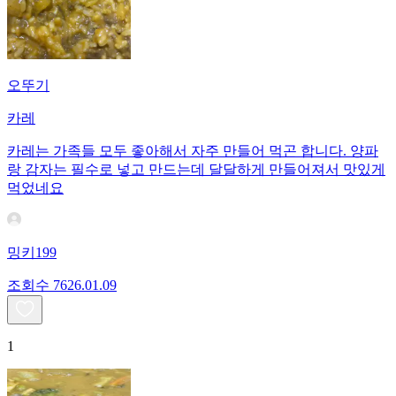
오뚜기
카레
카레는 가족들 모두 좋아해서 자주 만들어 먹곤 합니다. 양파
랑 감자는 필수로 넣고 만드는데 달달하게 만들어져서 맛있게
먹었네요
밍키199
조회수
76
26.01.09
1