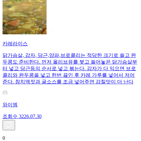
카레라이스
닭가슴살, 감자, 당근,양파,브로콜리는 적당한 크기로 쓸고 완
두콩도 준비한다. 먼저 올리브유를 붓고 쓸어놓은 닭가슴살부
터 넣고 당근등의 순서로 넣고 볶는다. 감자가 다 익으면 브로
콜리와 완두콩을 넣고 한번 끓인 후 카레 가루를 넣어서 저어
준다. 참치액젓과 굴소스를 조금 넣어주면 감칠맛이 더 난다
와이엠
조회수
32
26.07.30
0