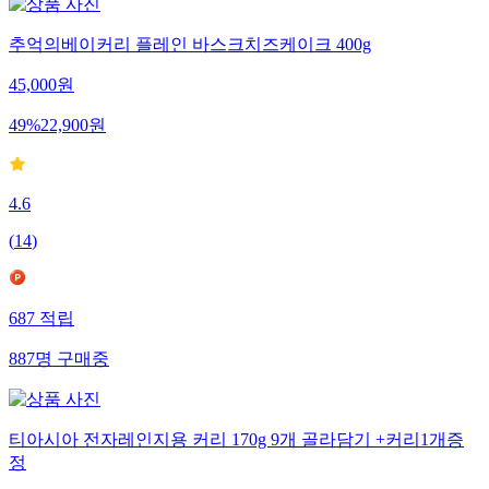
추억의베이커리 플레인 바스크치즈케이크 400g
45,000
원
49
%
22,900
원
4.6
(
14
)
687
적립
887
명
구매중
티아시아 전자레인지용 커리 170g 9개 골라담기 +커리1개증
정