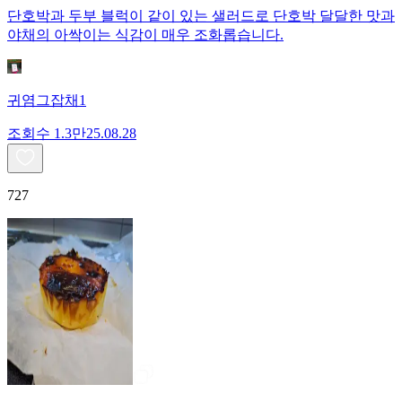
단호박과 두부 블럭이 같이 있는 샐러드로 단호박 달달한 맛과
야채의 아싹이는 식감이 매우 조화롭습니다.
귀염그잡채1
조회수
1.3만
25.08.28
727