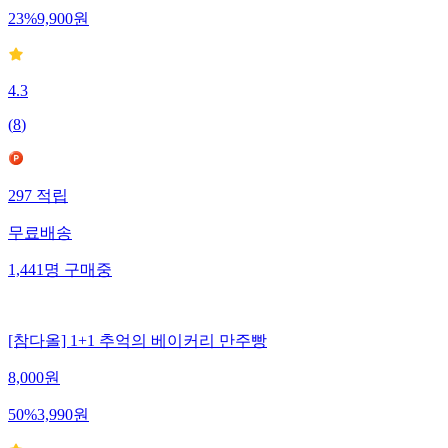
23
%
9,900
원
4.3
(
8
)
297
적립
무료배송
1,441
명
구매중
[참다올] 1+1 추억의 베이커리 만주빵
8,000
원
50
%
3,990
원