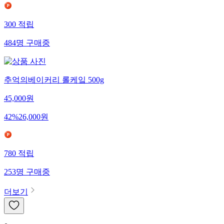
300
적립
484
명
구매중
추억의베이커리 롤케잌 500g
45,000
원
42
%
26,000
원
780
적립
253
명
구매중
더보기