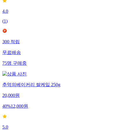
4.0
(
1
)
300
적립
무료배송
75
명
구매중
추억의베이커리 쌀케잌 250g
20,000
원
40
%
12,000
원
5.0