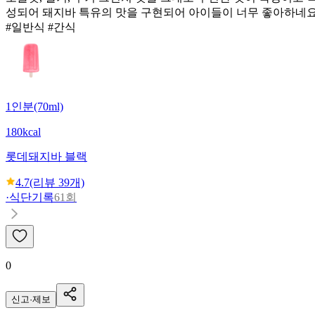
성되어 돼지바 특유의 맛을 구현되어 아이들이 너무 좋아하네
#일반식 #간식
1인분(70ml)
180kcal
롯데
돼지바 블랙
4.7
(리뷰
39
개)
·
식단기록
61회
0
신고·제보