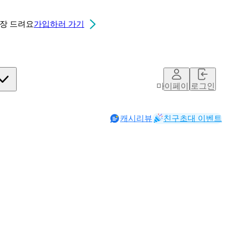
0장
드려요
가입하러 가기
마이페이지
로그인
캐시리뷰
친구초대 이벤트