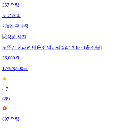
357
적립
무료배송
778
명
구매중
오뚜기 진라면 매운맛 멀티팩(5입) X 8개 [총 40봉]
36,000
원
17
%
29,900
원
4.7
(
28
)
897
적립