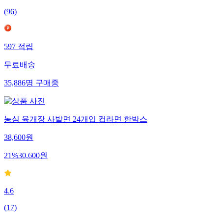
(
96
)
597
적립
무료배송
35,886
명
구매중
농심 육개장 사발면 24개입 컵라면 한박스
38,600
원
21
%
30,600
원
4.6
(
17
)