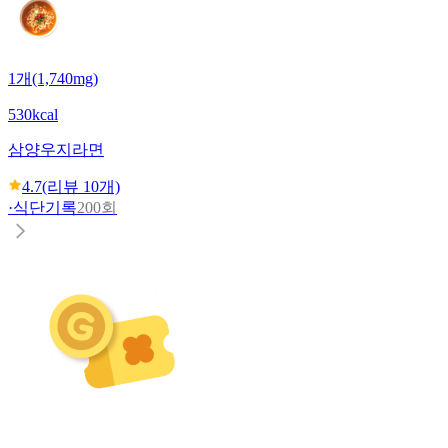
1개(1,740mg)
530kcal
삼양
우지라면
4.7
(리뷰
10
개)
·
식단기록
200회