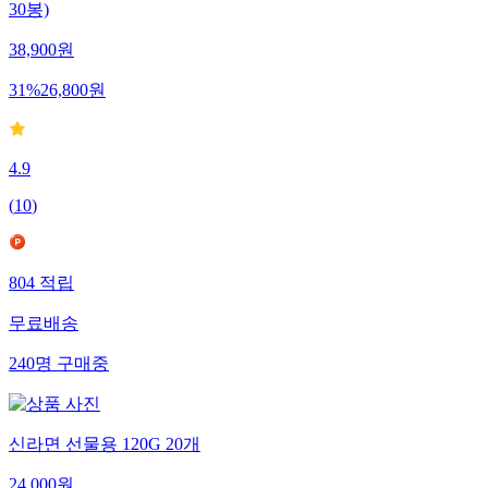
30봉)
38,900
원
31
%
26,800
원
4.9
(
10
)
804
적립
무료배송
240
명
구매중
신라면 선물용 120G 20개
24,000
원