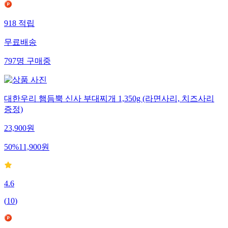
918
적립
무료배송
797
명
구매중
대한우리 햄듬뿍 신사 부대찌개 1,350g (라면사리, 치즈사리
증정)
23,900
원
50
%
11,900
원
4.6
(
10
)