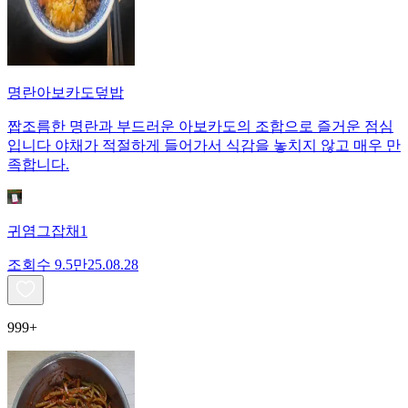
명란아보카도덮밥
짭조름한 명란과 부드러운 아보카도의 조합으로 즐거운 점심
입니다 야채가 적절하게 들어가서 식감을 놓치지 않고 매우 만
족합니다.
귀염그잡채1
조회수
9.5만
25.08.28
999+