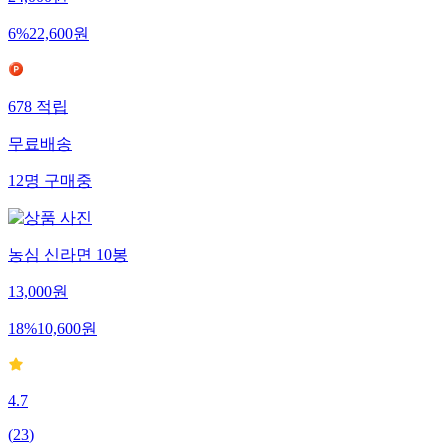
6
%
22,600
원
678
적립
무료배송
12
명
구매중
농심 신라면 10봉
13,000
원
18
%
10,600
원
4.7
(
23
)