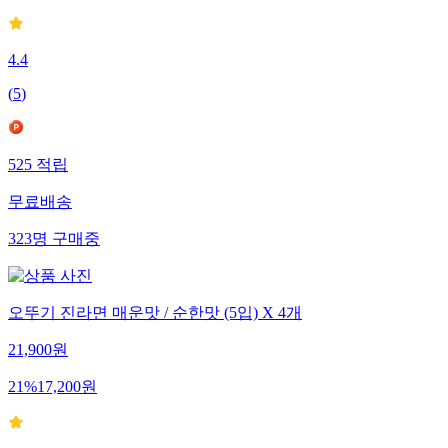
4.4
(
5
)
525
적립
무료배송
323
명
구매중
오뚜기 진라면 매운맛 / 순한맛 (5입) X 4개
21,900
원
21
%
17,200
원