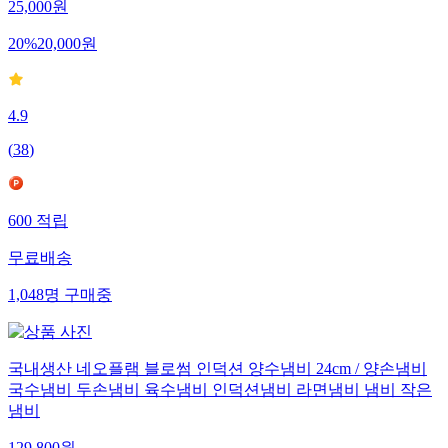
25,000
원
20
%
20,000
원
4.9
(
38
)
600
적립
무료배송
1,048
명
구매중
국내생산 네오플램 블로썸 인덕션 양수냄비 24cm / 양손냄비
국수냄비 두손냄비 육수냄비 인덕션냄비 라면냄비 냄비 작은
냄비