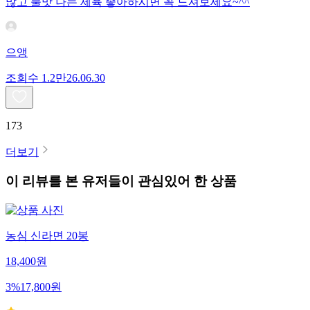
많고 불맛 나는 제육 좋아하시면 꼭 드셔보세요~^^
으앵
조회수
1.2만
26.06.30
173
더보기
이 리뷰를 본 유저들이 관심있어 한 상품
농심 신라면 20봉
18,400
원
3
%
17,800
원