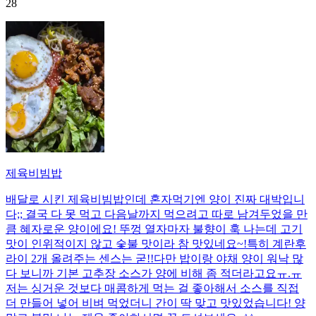
28
제육비빔밥
배달로 시킨 제육비빔밥인데 혼자먹기엔 양이 진짜 대박입니
다;; 결국 다 못 먹고 다음날까지 먹으려고 따로 남겨두었을 만
큼 혜자로운 양이에요! 뚜껑 열자마자 불향이 훅 나는데 고기
맛이 인위적이지 않고 숯불 맛이라 참 맛있네요~!특히 계란후
라이 2개 올려주는 센스는 굳!! ​다만 밥이랑 야채 양이 워낙 많
다 보니까 기본 고추장 소스가 양에 비해 좀 적더라고요ㅠ.ㅠ
저는 싱거운 것보다 매콤하게 먹는 걸 좋아해서 소스를 직접
더 만들어 넣어 비벼 먹었더니 간이 딱 맞고 맛있었습니다! 양