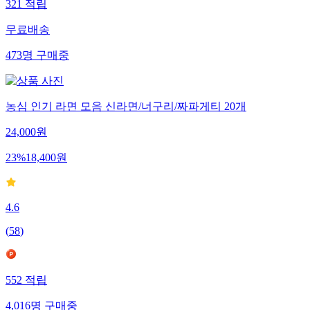
321
적립
무료배송
473
명
구매중
농심 인기 라면 모음 신라면/너구리/짜파게티 20개
24,000
원
23
%
18,400
원
4.6
(
58
)
552
적립
4,016
명
구매중