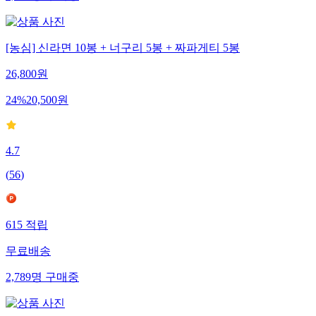
[농심] 신라면 10봉 + 너구리 5봉 + 짜파게티 5봉
26,800
원
24
%
20,500
원
4.7
(
56
)
615
적립
무료배송
2,789
명
구매중