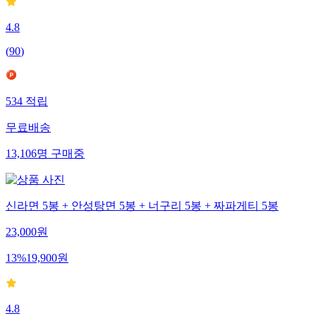
4.8
(
90
)
534
적립
무료배송
13,106
명
구매중
신라면 5봉 + 안성탕면 5봉 + 너구리 5봉 + 짜파게티 5봉
23,000
원
13
%
19,900
원
4.8