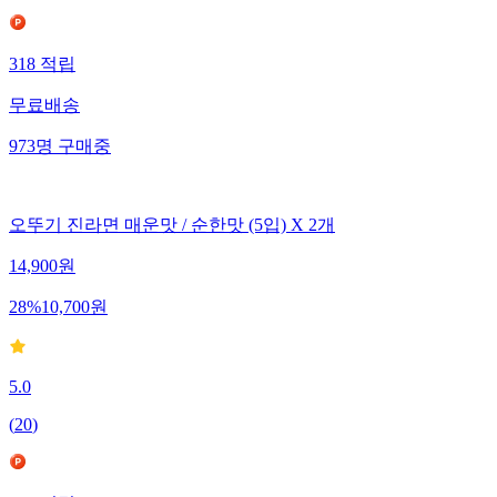
318
적립
무료배송
973
명
구매중
오뚜기 진라면 매운맛 / 순한맛 (5입) X 2개
14,900
원
28
%
10,700
원
5.0
(
20
)