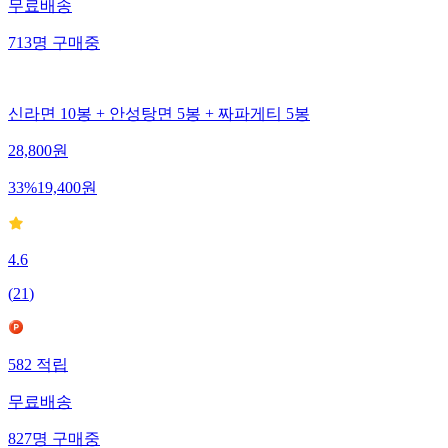
무료배송
713
명
구매중
신라면 10봉 + 안성탕면 5봉 + 짜파게티 5봉
28,800
원
33
%
19,400
원
4.6
(
21
)
582
적립
무료배송
827
명
구매중