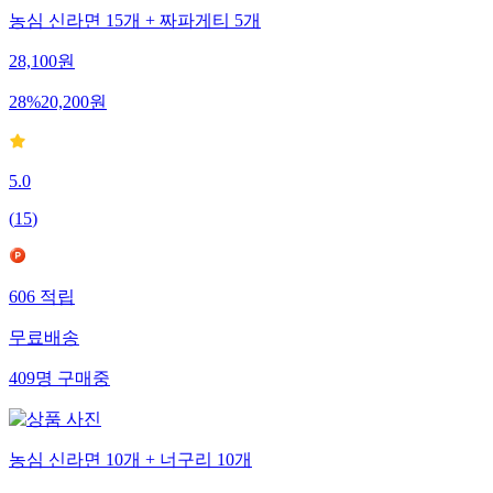
농심 신라면 15개 + 짜파게티 5개
28,100
원
28
%
20,200
원
5.0
(
15
)
606
적립
무료배송
409
명
구매중
농심 신라면 10개 + 너구리 10개