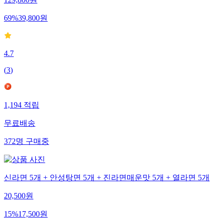
129,800
원
69
%
39,800
원
4.7
(
3
)
1,194
적립
무료배송
372
명
구매중
신라면 5개 + 안성탕면 5개 + 진라면매운맛 5개 + 열라면 5개
20,500
원
15
%
17,500
원