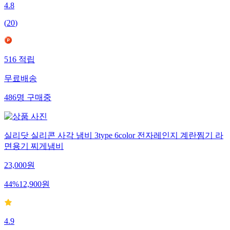
4.8
(
20
)
516
적립
무료배송
486
명
구매중
실리닷 실리콘 사각 냄비 3type 6color 전자레인지 계란찜기 라
면용기 찌게냄비
23,000
원
44
%
12,900
원
4.9