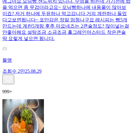
에그마요 모닝빵 샌드위치 입니다. 수영을 하는데 가기전에 밥
을 먹으면 좀 무겁더라고요~ 모닝빵하나에 내용물이 많아보
이죠? 저거 하나에 두유하나 먹고갑니다 거의 계란하나 들었
다고보면됩니다~ 포만감은 정말 엄청나구요 레시피는 빵5개
만드는데 계란5개랑 후추 마요네즈는 2큰술정도? 많이넣는걸
안좋아해요 설탕조금 소금조금 홀그레인머스터드 작은큰술
딱 요렇게 넣으면 됩니다.
똘맹
조회수
2만
25.08.29
999+