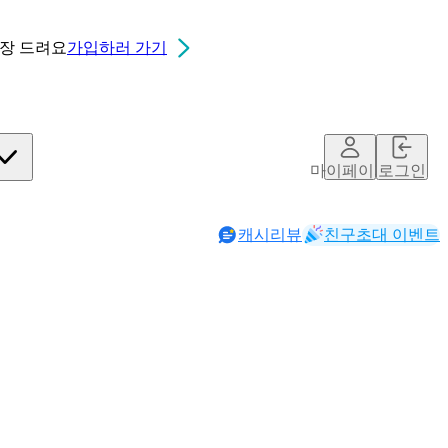
0장
드려요
가입하러 가기
마이페이지
로그인
캐시리뷰
친구초대 이벤트