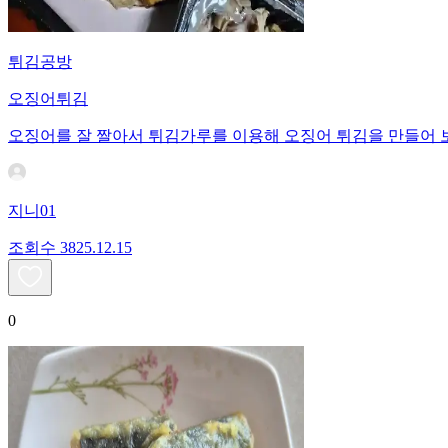
튀김공방
오징어튀김
오징어를 잘 짤아서 튀김가루를 이용해 오징어 튀김을 만들어 
지니01
조회수
38
25.12.15
0