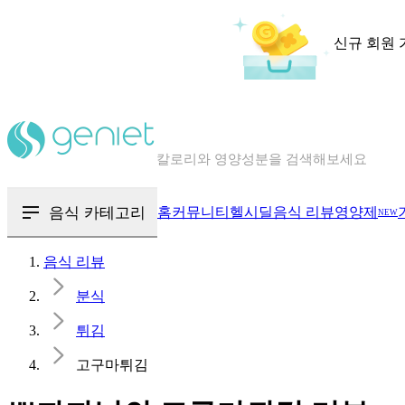
신규 회원 
칼로리와 영양성분을 검색해보세요
혈당 · 다이어트 음식 검색해보세요
음식 · 영양제 리뷰를 찾아보세요
음식 카테고리
홈
커뮤니티
헬시딜
음식 리뷰
영양제
NEW
음식 리뷰
분식
튀김
고구마튀김