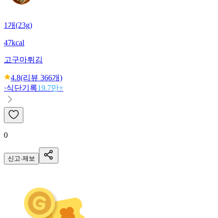
1개(23g)
47kcal
고구마튀김
4.8
(리뷰
366
개)
·
식단기록
19.7만+
0
신고·제보