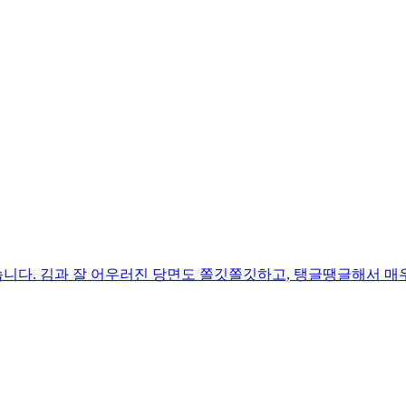
니다. 김과 잘 어우러진 당면도 쫄깃쫄깃하고, 탱글땡글해서 매