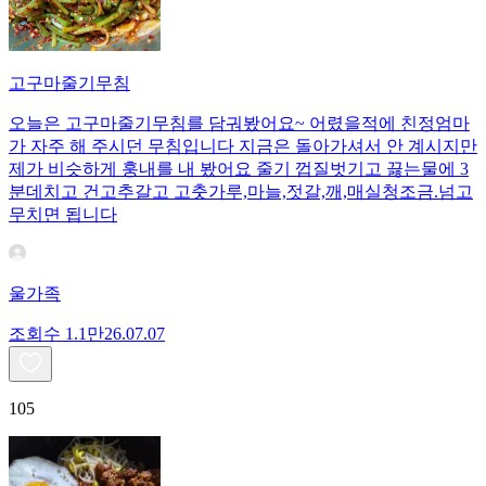
고구마줄기무침
오늘은 고구마줄기무침를 담궈봤어요~ 어렸을적에 친정엄마
가 자주 해 주시던 무침입니다 지금은 돌아가셔서 안 계시지만
제가 비슷하게 훙내를 내 봤어요 줄기 껍질벗기고 끓는물에 3
분데치고 건고추갈고 고춧가루,마늘,젓갈,깨,매실청조금.넘고
무치면 됩니다
울가족
조회수
1.1만
26.07.07
105