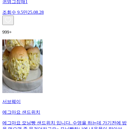
귀염그잡채1
조회수
9.5만
25.08.28
999+
서브웨이
에그마요 샌드위치
에그마요 모닝빵 샌드위치 입니다. 수영을 하는데 가기전에 밥
을 먹으면 좀 무겁더라고요~ 모닝빵하나에 내용물이 많아보