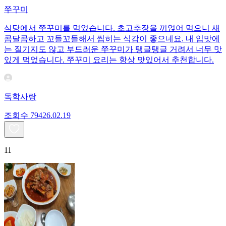
쭈꾸미
식당에서 쭈꾸미를 먹었습니다. 초고추장을 끼얹어 먹으니 새
콤달콤하고 꼬들꼬들해서 씹히는 식감이 좋으네요. 내 입맛에
는 질기지도 않고 부드러운 쭈꾸미가 탱글탱글 거려서 너무 맛
있게 먹었습니다. 쭈꾸미 요리는 항상 맛있어서 추천합니다.
독학사랑
조회수
794
26.02.19
11