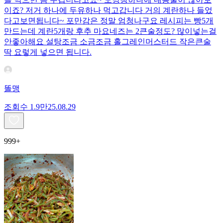
이죠? 저거 하나에 두유하나 먹고갑니다 거의 계란하나 들었
다고보면됩니다~ 포만감은 정말 엄청나구요 레시피는 빵5개
만드는데 계란5개랑 후추 마요네즈는 2큰술정도? 많이넣는걸
안좋아해요 설탕조금 소금조금 홀그레인머스터드 작은큰술
딱 요렇게 넣으면 됩니다.
똘맹
조회수
1.9만
25.08.29
999+