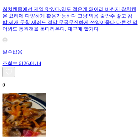
침치캔중에선 제일 맛있다.양도 적은게 왜이리 비싼지 참치캔
은 요리에 다양하게 활용가능하다 그냥 먹음 술안주 좋고 김
밥.찌개 무침 새러드 정말 무궁무진하게 쓰임이좋다 다른것 먹
어봐도 동원것을 못따라온다. 재구매 할거다
알수없음
조회수
61
26.01.14
0