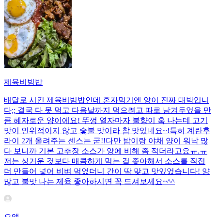
제육비빔밥
배달로 시킨 제육비빔밥인데 혼자먹기엔 양이 진짜 대박입니
다;; 결국 다 못 먹고 다음날까지 먹으려고 따로 남겨두었을 만
큼 혜자로운 양이에요! 뚜껑 열자마자 불향이 훅 나는데 고기
맛이 인위적이지 않고 숯불 맛이라 참 맛있네요~!특히 계란후
라이 2개 올려주는 센스는 굳!! ​다만 밥이랑 야채 양이 워낙 많
다 보니까 기본 고추장 소스가 양에 비해 좀 적더라고요ㅠ.ㅠ
저는 싱거운 것보다 매콤하게 먹는 걸 좋아해서 소스를 직접
더 만들어 넣어 비벼 먹었더니 간이 딱 맞고 맛있었습니다! 양
많고 불맛 나는 제육 좋아하시면 꼭 드셔보세요~^^
으앵