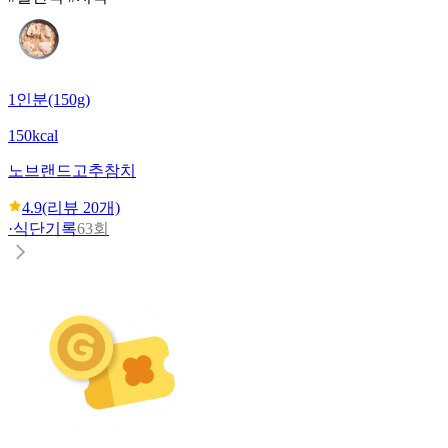
1인분(150g)
150kcal
노브랜드
고추참치
4.9
(리뷰
20
개)
·
식단기록
63회