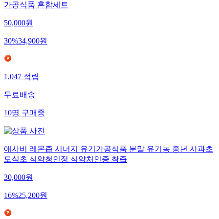
가공식품 혼합세트
50,000
원
30
%
34,900
원
1,047
적립
무료배송
10
명
구매중
애사비 레몬즙 시너지 유기가공식품 분말 유기농 중년 사과초
모식초 식약청인정 식약처인증 착즙
30,000
원
16
%
25,200
원