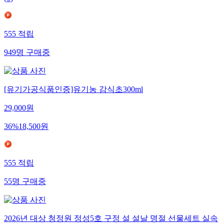
555
적립
949
명
구매중
[유기가공식품인증]유기농 감식초300ml
29,000
원
36
%
18,500
원
555
적립
55
명
구매중
2026년 대상 청정원 정성5호 구정 설 설날 명절 선물세트 실속