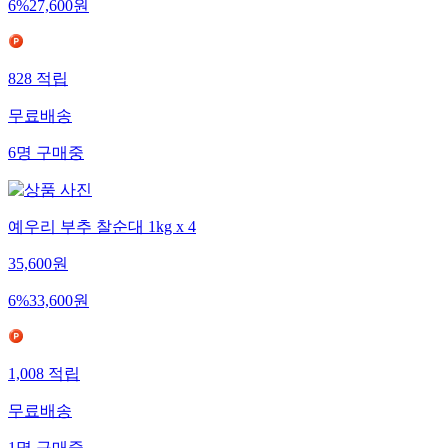
6
%
27,600
원
828
적립
무료배송
6
명
구매중
예우리 부추 찰순대 1kg x 4
35,600
원
6
%
33,600
원
1,008
적립
무료배송