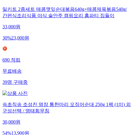
밀키트 2종세트 매콤깻잎순대볶음640g+매콤제육볶음540g/
간편식조리식품 야식 술안주 캠핑요리 홈파티 집들이
33,000
원
30
%
23,000
원
690
적립
무료배송
39
명
구매중
속초직송 조성진 명장 통한마리 오징어순대 250g 1팩 (1미) 외
구성선택 / 명태회무침
30,000
원
54
%
13,900
원