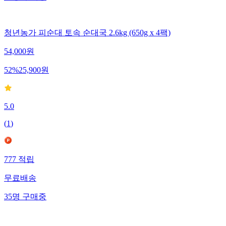
청년농가 피순대 토속 순대국 2.6kg (650g x 4팩)
54,000
원
52
%
25,900
원
5.0
(
1
)
777
적립
무료배송
35
명
구매중