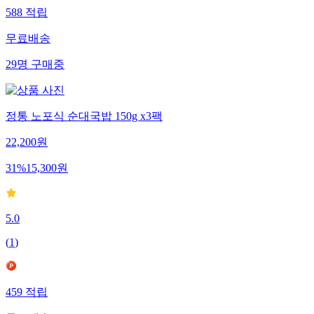
588
적립
무료배송
29
명
구매중
정통 노포식 순대국밥 150g x3팩
22,200
원
31
%
15,300
원
5.0
(
1
)
459
적립