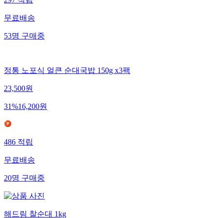
297
적립
무료배송
53
명
구매중
정통 노포식 얼큰 순대국밥 150g x3팩
23,500
원
31
%
16,200
원
486
적립
무료배송
20
명
구매중
해드림 찰순대 1kg