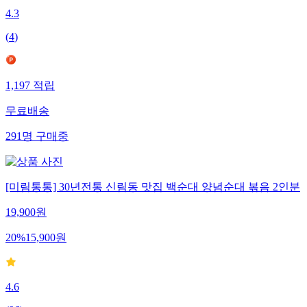
4.3
(
4
)
1,197
적립
무료배송
291
명
구매중
[미림통통] 30년전통 신림동 맛집 백순대 양념순대 볶음 2인분
19,900
원
20
%
15,900
원
4.6