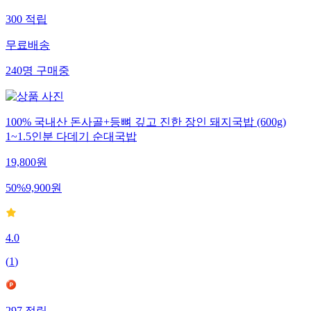
300
적립
무료배송
240
명
구매중
100% 국내산 돈사골+등뼈 깊고 진한 장인 돼지국밥 (600g)
1~1.5인분 다데기 순대국밥
19,800
원
50
%
9,900
원
4.0
(
1
)