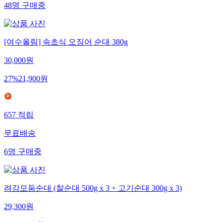
48
명
구매중
[여수올림] 속초식 오징어 순대 380g
30,000
원
27
%
21,900
원
657
적립
무료배송
6
명
구매중
려강모둠순대 (찰순대 500g x 3 + 고기순대 300g x 3)
29,300
원