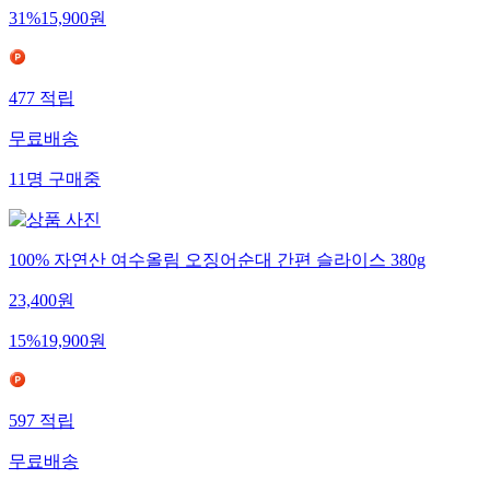
31
%
15,900
원
477
적립
무료배송
11
명
구매중
100% 자연산 여수올림 오징어순대 간편 슬라이스 380g
23,400
원
15
%
19,900
원
597
적립
무료배송