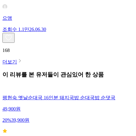
으앵
조회수
1.1만
26.06.30
168
더보기
이 리뷰를 본 유저들이 관심있어 한 상품
팽현숙 옛날순대국 16인분 돼지국밥 순대국밥 순댓국
49,900
원
20
%
39,900
원