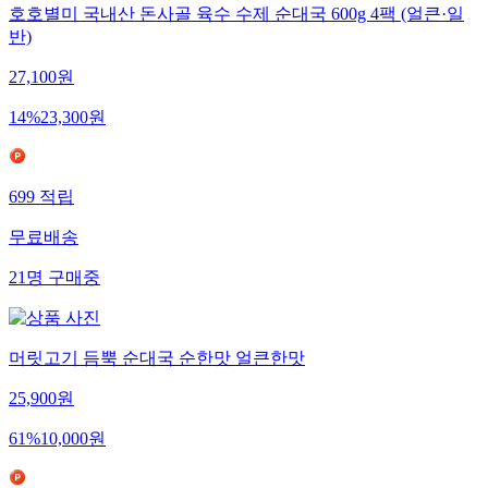
호호별미 국내산 돈사골 육수 수제 순대국 600g 4팩 (얼큰·일
반)
27,100
원
14
%
23,300
원
699
적립
무료배송
21
명
구매중
머릿고기 듬뿍 순대국 순한맛 얼큰한맛
25,900
원
61
%
10,000
원