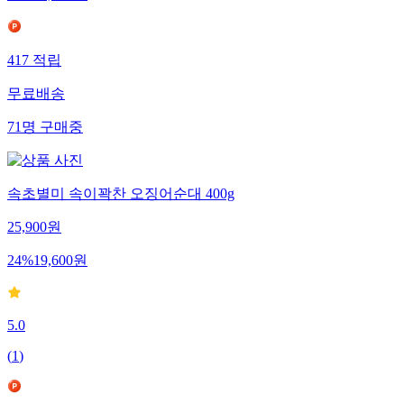
417
적립
무료배송
71
명
구매중
속초별미 속이꽉찬 오징어순대 400g
25,900
원
24
%
19,600
원
5.0
(
1
)