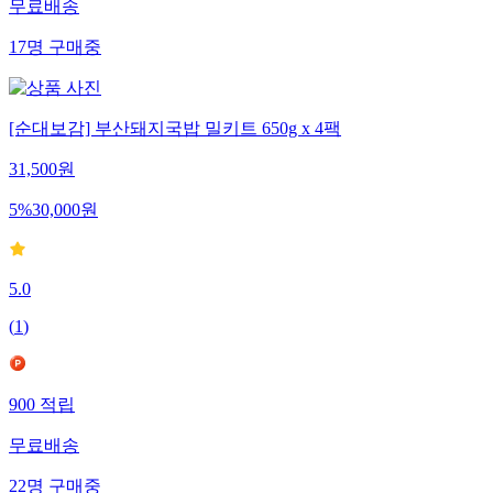
무료배송
17
명
구매중
[순대보감] 부산돼지국밥 밀키트 650g x 4팩
31,500
원
5
%
30,000
원
5.0
(
1
)
900
적립
무료배송
22
명
구매중