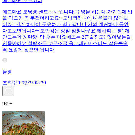
에그마요 샌드위치
에그마요 모닝빵 샌드위치 입니다. 수영을 하는데 가기전에 밥
을 먹으면 좀 무겁더라고요~ 모닝빵하나에 내용물이 많아보
이죠? 저거 하나에 두유하나 먹고갑니다 거의 계란하나 들었
다고보면됩니다~ 포만감은 정말 엄청나구요 레시피는 빵5개
만드는데 계란5개랑 후추 마요네즈는 2큰술정도? 많이넣는걸
안좋아해요 설탕조금 소금조금 홀그레인머스터드 작은큰술
딱 요렇게 넣으면 됩니다.
똘맹
조회수
1.9만
25.08.29
999+