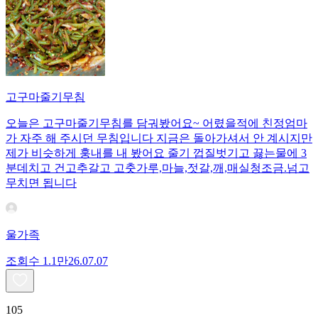
고구마줄기무침
오늘은 고구마줄기무침를 담궈봤어요~ 어렸을적에 친정엄마
가 자주 해 주시던 무침입니다 지금은 돌아가셔서 안 계시지만
제가 비슷하게 훙내를 내 봤어요 줄기 껍질벗기고 끓는물에 3
분데치고 건고추갈고 고춧가루,마늘,젓갈,깨,매실청조금.넘고
무치면 됩니다
울가족
조회수
1.1만
26.07.07
105