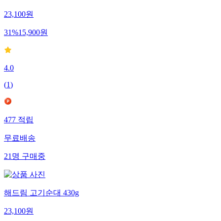
23,100
원
31
%
15,900
원
4.0
(
1
)
477
적립
무료배송
21
명
구매중
해드림 고기순대 430g
23,100
원