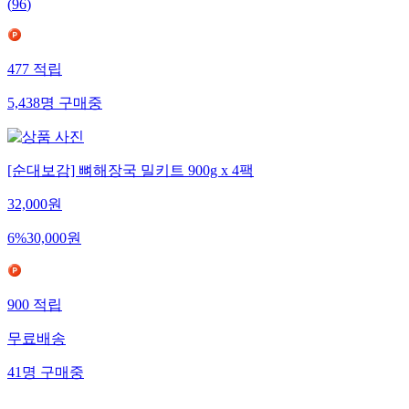
(
96
)
477
적립
5,438
명
구매중
[순대보감] 뼈해장국 밀키트 900g x 4팩
32,000
원
6
%
30,000
원
900
적립
무료배송
41
명
구매중