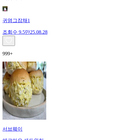
귀염그잡채1
조회수
9.5만
25.08.28
999+
서브웨이