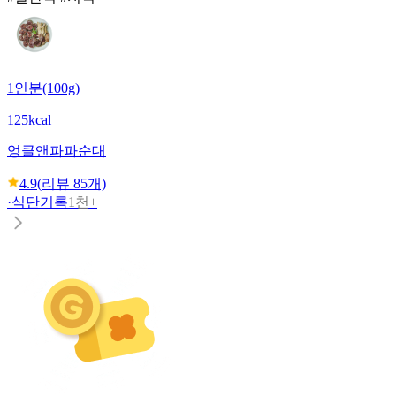
1인분(100g)
125kcal
엉클앤파파
순대
4.9
(리뷰
85
개)
·
식단기록
1천+