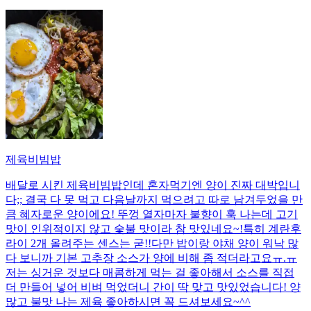
제육비빔밥
배달로 시킨 제육비빔밥인데 혼자먹기엔 양이 진짜 대박입니
다;; 결국 다 못 먹고 다음날까지 먹으려고 따로 남겨두었을 만
큼 혜자로운 양이에요! 뚜껑 열자마자 불향이 훅 나는데 고기
맛이 인위적이지 않고 숯불 맛이라 참 맛있네요~!특히 계란후
라이 2개 올려주는 센스는 굳!! ​다만 밥이랑 야채 양이 워낙 많
다 보니까 기본 고추장 소스가 양에 비해 좀 적더라고요ㅠ.ㅠ
저는 싱거운 것보다 매콤하게 먹는 걸 좋아해서 소스를 직접
더 만들어 넣어 비벼 먹었더니 간이 딱 맞고 맛있었습니다! 양
많고 불맛 나는 제육 좋아하시면 꼭 드셔보세요~^^