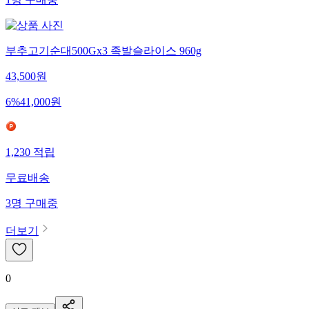
1
명
구매중
부추고기순대500Gx3 족발슬라이스 960g
43,500
원
6
%
41,000
원
1,230
적립
무료배송
3
명
구매중
더보기
0