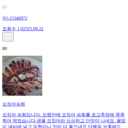
지니5346972
조회수
1,023
25.09.22
80
오징어숙회
오징어 숙회입니다. 오랬만에 오징어 숙회를 초고추장에 콕콕
찍어 먹었습니다.생물 오징어라 싱싱하고 단맛이 나네요. 물없
이 냄비에 넣고 익혔더니 맛이 더 좋으네요.단백질 보충에도