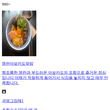
999+
명란아보카도덮밥
짭조름한 명란과 부드러운 아보카도의 조합으로 즐거운 점심
입니다 야채가 적절하게 들어가서 식감을 놓치지 않고 매우 만
족합니다.
귀염그잡채1
조회수
9.5만
25.08.28