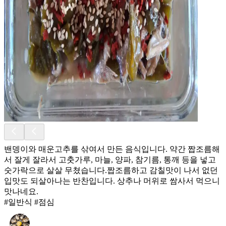
밴뎅이와 매운고추를 삮여서 만든 음식입니다. 약간 짭조름해
서 잘게 잘라서 고춧가루, 마늘, 양파, 참기름, 통깨 등을 넣고
숫가락으로 살살 무쳤습니다.짭조름하고 감칠맛이 나서 없던
입맛도 되살아나는 반찬입니다. 상추나 머위로 쌈사서 먹으니
맛나네요.
#일반식 #점심