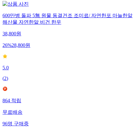
600만병 돌파 5無 원물 동결건조 조미료/ 자연한포 마늘한알
해산물 자연한알 비건 한우
38,800
원
26
%
28,800
원
5.0
(
2
)
864
적립
무료배송
96
명
구매중