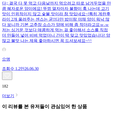
다;; 결국 다 못 먹고 다음날까지 먹으려고 따로 남겨두었을 만
큼 혜자로운 양이에요! 뚜껑 열자마자 불향이 훅 나는데 고기
맛이 인위적이지 않고 숯불 맛이라 참 맛있네요~!특히 계란후
라이 2개 올려주는 센스는 굳!! ​다만 밥이랑 야채 양이 워낙 많
다 보니까 기본 고추장 소스가 양에 비해 좀 적더라고요ㅠ.ㅠ
저는 싱거운 것보다 매콤하게 먹는 걸 좋아해서 소스를 직접
더 만들어 넣어 비벼 먹었더니 간이 딱 맞고 맛있었습니다! 양
많고 불맛 나는 제육 좋아하시면 꼭 드셔보세요~^^
으앵
조회수
1.2만
26.06.30
182
더보기
이 리뷰를 본 유저들이 관심있어 한 상품