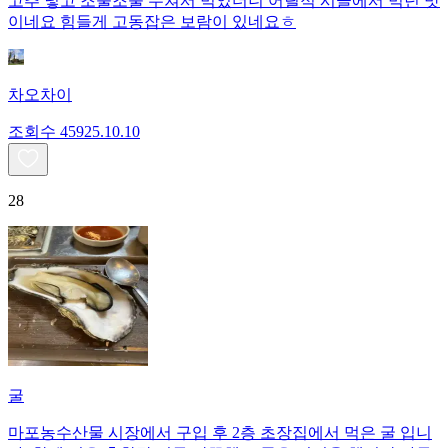
고추 넣고 조물조물 무쳐서 먹었더니 어릴적 시골에서 먹던 맛
이네요 힘들게 고동잡은 보람이 있네요ㅎ
차오차이
조회수
459
25.10.10
28
굴
마포농수산물 시장에서 구입 후 2층 초장집에서 먹은 굴 입니