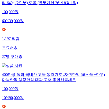
타 640g (2인분) 모음 (유통기한 26년 8월 1일)
100,000
원
60
%
39,900
원
1,197
적립
무료배송
27
명
구매중
400만병 돌파 국내산 원물 동결건조 /자연한알 (해산물+한우)
마늘한알 생강한알 대파 고추 종합선물세트
100,000
원
10
%
90,000
원