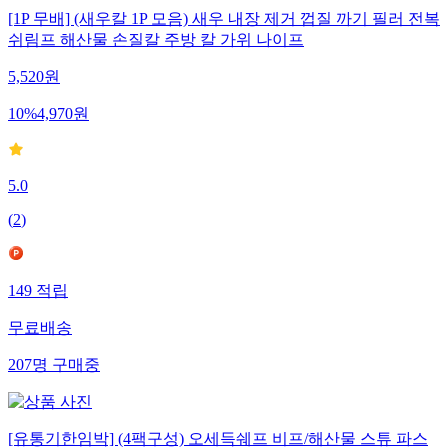
[1P 무배] (새우칼 1P 모음) 새우 내장 제거 껍질 까기 필러 전복
쉬림프 해산물 손질칼 주방 칼 가위 나이프
5,520
원
10
%
4,970
원
5.0
(
2
)
149
적립
무료배송
207
명
구매중
[유통기한임박] (4팩구성) 오세득쉐프 비프/해산물 스튜 파스