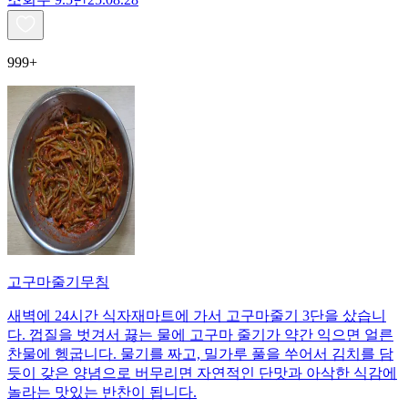
999+
고구마줄기무침
새벽에 24시간 식자재마트에 가서 고구마줄기 3단을 샀습니
다. 껍질을 벗겨서 끓는 물에 고구마 줄기가 약간 익으면 얼른
찬물에 헹굽니다. 물기를 짜고, 밀가루 풀을 쑤어서 김치를 담
듯이 갖은 양념으로 버무리면 자연적인 단맛과 아삭한 식감에
놀라는 맛있는 반찬이 됩니다.