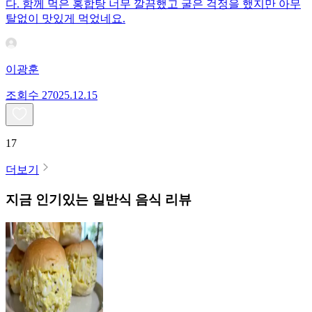
다. 함께 먹은 홍합탕 너무 깔끔했고 굴은 걱정을 했지만 아무
탈없이 맛있게 먹었네요.
이광훈
조회수
270
25.12.15
17
더보기
지금 인기있는
일반식
음식 리뷰