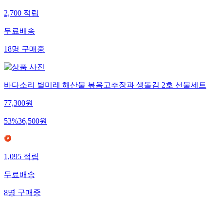
2,700
적립
무료배송
18
명
구매중
바다소리 별미레 해산물 볶음고추장과 생돌김 2호 선물세트
77,300
원
53
%
36,500
원
1,095
적립
무료배송
8
명
구매중