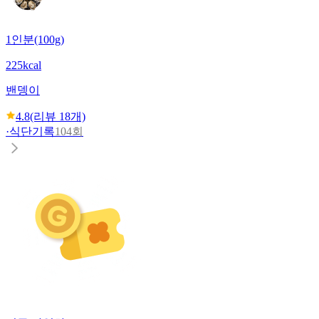
1인분(100g)
225kcal
밴뎅이
4.8
(리뷰
18
개)
·
식단기록
104회