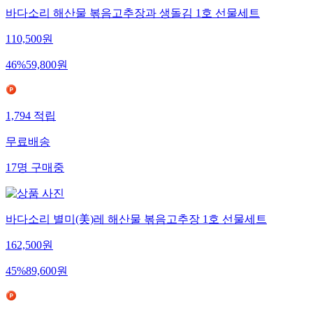
바다소리 해산물 볶음고추장과 생돌김 1호 선물세트
110,500
원
46
%
59,800
원
1,794
적립
무료배송
17
명
구매중
바다소리 별미(美)레 해산물 볶음고추장 1호 선물세트
162,500
원
45
%
89,600
원