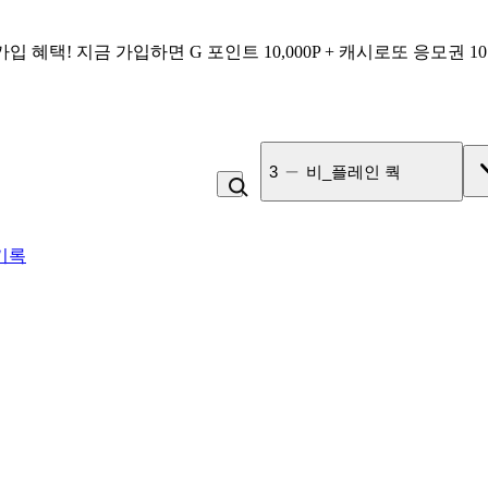
가입 혜택!
지금 가입하면
G 포인트 10,000P + 캐시로또 응모권 1
3
비_플레인 쿽
기록