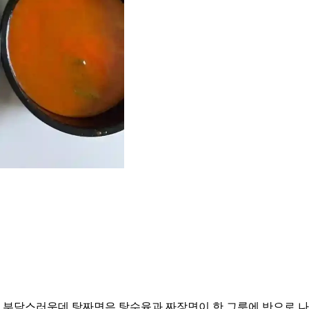
면 부담스러운데 탕짜면은 탕수육과 짜장면이 한 그릇에 반으로 나