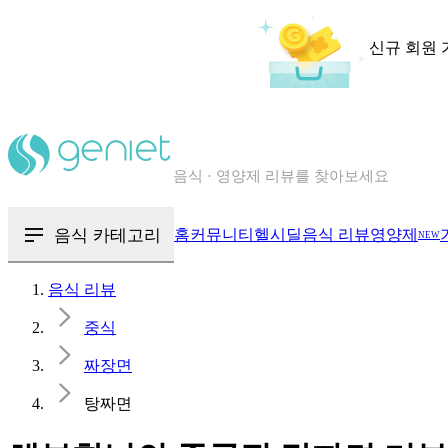
신규 회원 
칼로리와 영양성분을 검색해보세요
혈당 · 다이어트 음식 검색해보세요
음식 · 영양제 리뷰를 찾아보세요
음식 카테고리
홈
커뮤니티
헬시딜
음식 리뷰
영양제
NEW
음식 리뷰
중식
짜장면
탕짜면