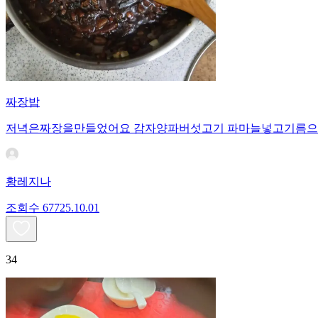
짜장밥
저녁은짜장을만들었어요 감자양파버섯고기 파마늘넣고기름으
황레지나
조회수
677
25.10.01
34