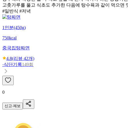
고춧가루를 풀고 식초도 추가한 다음에 탕수육과 같이 먹으면 
#일반식 #저녁
1인분(450g)
750kcal
중국집
탕짜면
4.8
(리뷰
42
개)
·
식단기록
149회
0
신고·제보