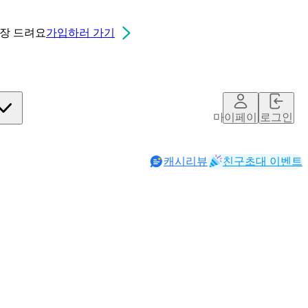
0장
드려요
가입하러 가기
마이페이지
로그인
캐시리뷰
친구초대 이벤트