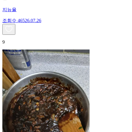
지뉴율
조회수
465
26.07.26
9